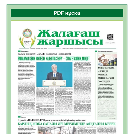
08.08.2026
18
0
PDF нұсқа
Білім гранты иегерлерінің тізімі шықты
07.08.2026
19
0
Қазақстандықтар Құрылтай сайлауынан
жақсылық күтеді – қоғамдық пікір зерттеуі
07.08.2026
18
0
«Дауыс беру учаскесін қалай табуға
болады?»
07.08.2026
19
0
ҚҰРЫЛТАЙ САЙЛАУЫ – БІРЛІК ПЕН
БЕЛСЕНДІЛІКТІҢ БЕЛГІСІ
07.08.2026
58
0
5547 әскери бөлімінде «Алғашқы қызмет
күні» іс-шарасы өтті
07.08.2026
52
0