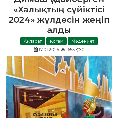
«Халықтың сүйіктісі
2024» жүлдесін жеңіп
алды
Ақпарат
Қоғам
Мәдениет
17.01.2025
1655
0