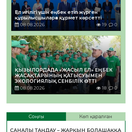
Ел игілігі үшін еңбек етіп жүрген
құрылысшыларға құрмет көрсетті
08.08.2026
19
0
ҚЫЗЫЛОРДАДА «ЖАСЫЛ ЕЛ» ЕҢБЕК
ЖАСАҚТАРЫНЫҢ ҚАТЫСУЫМЕН
ЭКОЛОГИЯЛЫҚ СЕНБІЛІК ӨТТІ
08.08.2026
18
0
Соңғы
Көп қаралған
САНАЛЫ ТАҢДАУ – ЖАРҚЫН БОЛАШАҚҚА