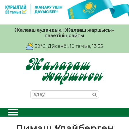
Жалағаш аудандық «Жалағаш жаршысы»
газетінің сайты
39°C
, Дүйсенбі, 10 тамыз, 13:35
Димаш Құдайберген