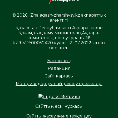
© 2026 . Zhalagash-zharshysy.kz ақпараттық
агенттігі.
Қазақстан Республикасы Ақпарат және
Қоғамдық даму министрлігі,Ақпарат
комитетінің тіркеу туралы №
KZ91VPY00052420 куәлігі 21.07.2022 жылы
берілген
Басшылық
Редакция
Сайт картасы
Материалдарды пайдалану ережелері
Сайттың ескі нұсқасы
Сайтты жасау және техқолдау