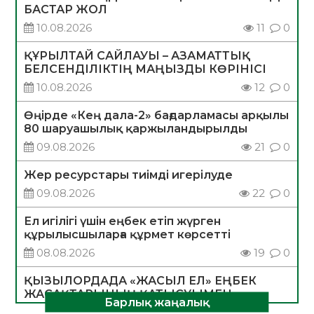
БАСТАР ЖОЛ
10.08.2026
11
0
ҚҰРЫЛТАЙ САЙЛАУЫ – АЗАМАТТЫҚ
БЕЛСЕНДІЛІКТІҢ МАҢЫЗДЫ КӨРІНІСІ
10.08.2026
12
0
Өңірде «Кең дала-2» бағдарламасы арқылы
80 шаруашылық қаржыландырылды
09.08.2026
21
0
Жер ресурстары тиімді игерілуде
09.08.2026
22
0
Ел игілігі үшін еңбек етіп жүрген
құрылысшыларға құрмет көрсетті
08.08.2026
19
0
ҚЫЗЫЛОРДАДА «ЖАСЫЛ ЕЛ» ЕҢБЕК
ЖАСАҚТАРЫНЫҢ ҚАТЫСУЫМЕН
Барлық жаңалық
ЭКОЛОГИЯЛЫҚ СЕНБІЛІК ӨТТІ