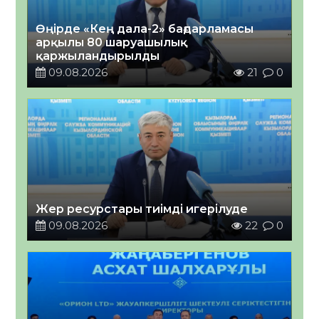
Өңірде «Кең дала-2» бағдарламасы
арқылы 80 шаруашылық
қаржыландырылды
09.08.2026
21
0
Жер ресурстары тиімді игерілуде
09.08.2026
22
0