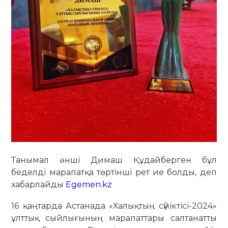
Танымал әнші Димаш Құдайберген бұл
беделді марапатқа төртінші рет ие болды, деп
хабарлайды
Egemen.kz
16 қаңтарда Астанада «Халықтың сүйіктісі-2024»
ұлттық сыйлығының марапаттары салтанатты