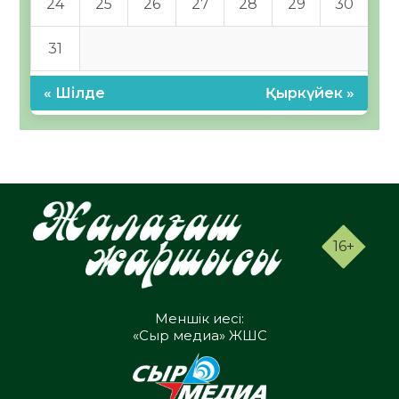
24
25
26
27
28
29
30
31
« Шілде
Қыркүйек »
16+
Меншік иесі:
«Сыр медиа» ЖШС