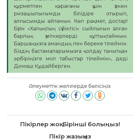
құрметпен қарағаны үшін үлкен
ризашылығымды білідіре отырып,
алғысымды айтамын. Көп рақмет, достар!
Бүгін «Халықтың сүйіктісі» сыйлығын алған
барлық үміткерлерді құттықтаймын.
Баршаңызға амандық пен береке тілеймін.
Біздің бастамаларымызға қолдау танытқан
әрбіріңізге мол табыстар тілеймін», деді
Димаш Құдайберген.
Әлеуметтік желілерде бөлісіңіз:
Пікірлер жоқ. Бірінші болыңыз!
Пікір жазыңыз