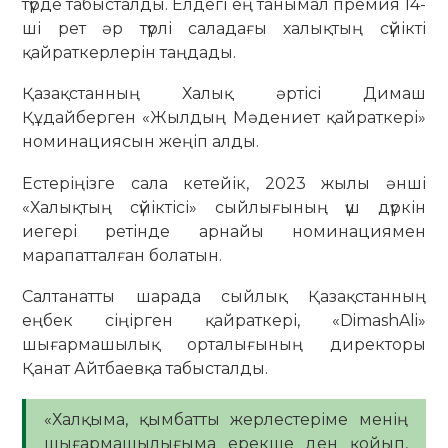
түрде табысталды. Елдегі ең танымал премия 14-
ші рет әр түрлі саладағы халықтың сүйікті
қайраткерлерін таңдады.
Қазақстанның Халық әртісі Димаш
Құдайберген «Жылдың Мәдениет қайраткері»
номинациясын жеңіп алды.
Естеріңізге сала кетейік, 2023 жылы әнші
«Халықтың сүйіктісі» сыйлығының үш дүркін
иегері ретінде арнайы номинациямен
марапатталған болатын.
Салтанатты шарада сыйлық Қазақстанның
еңбек сіңірген қайраткері, «DimashAli»
шығармашылық орталығының директоры
Қанат Айтбаевқа табысталды.
«Халқыма, қымбатты жерлестеріме менің
шығармашылығыма ерекше ден қойып,