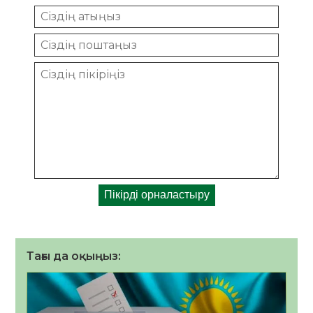
Тағы да оқыңыз: