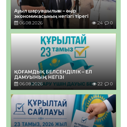
Ауыл шаруашылығы – өңір
экономикасының негізгі тірегі
06.08.2026
24
0
ҚОҒАМДЫҚ БЕЛСЕНДІЛІК – ЕЛ
ДАМУЫНЫҢ НЕГІЗІ
06.08.2026
22
0