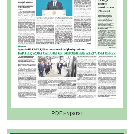
Open Air: Қызылорда облысы полиция
департаменті 20 мыңнан астам
көрерменнің қауіпсіздігін қамтамасыз етті
06.08.2026
36
0
ҚЫЗЫЛОРДАДА «САНАЛЫ ҰРПАҚ –
ЖАРҚЫН БОЛАШАҚ» АТТЫ КЕҢЕЙТІЛГЕН
МӘЖІЛІС ӨТТІ
05.08.2026
36
0
Қазақстан Орталық Азиядағы көшуге ең
қолайлы ел атанды
05.08.2026
37
0
Өрт қауіпсіздігі талаптарын сақтау – әр
азаматтың міндеті
05.08.2026
37
0
PDF мұрағат
Руслан Рүстемұлы облыс әкімінің
кеңесшісі болып тағайындалды