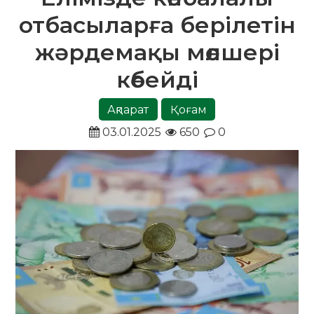
отбасыларға берілетін
жәрдемақы мөлшері
көбейді
Ақпарат
Қоғам
03.01.2025
650
0