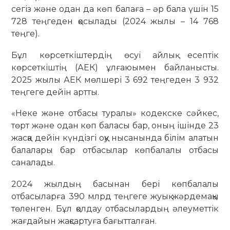
сегіз және одан да көп балаға – әр бала үшін 15
728 теңгеден қосылады (2024 жылы – 14 768
теңге).
Бұл көрсеткіштердің өсуі айлық есептік
көрсеткіштің (АЕК) ұлғаюымен байланысты.
2025 жылы АЕК мөлшері 3 692 теңгеден 3 932
теңгеге дейін артты.
«Неке және отбасы туралы» кодекске сәйкес,
төрт және одан көп баласы бар, оның ішінде 23
жасқа дейін күндізгі оқу нысанында білім алатын
балалары бар отбасылар көпбалалы отбасы
саналады.
2024 жылдың басынан бері көпбалалы
отбасыларға 390 млрд теңгеге жуық жәрдемақы
төленген. Бұл қолдау отбасылардың әлеуметтік
жағдайын жақсартуға бағытталған.