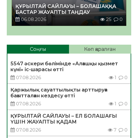
ҚҰРЫЛТАЙ САЙЛАУЫ – БОЛАШАҚҚА
БАСТАР ЖАУАПТЫ ТАҢДАУ
06.08.2026
25
0
Соңғы
Көп қаралған
5547 әскери бөлімінде «Алғашқы қызмет
күні» іс-шарасы өтті
07.08.2026
1
0
Қаржылық сауаттылықты арттыруға
бағытталған кездесу өтті
07.08.2026
1
0
ҚҰРЫЛТАЙ САЙЛАУЫ – ЕЛ БОЛАШАҒЫ
ҮШІН ЖАУАПТЫ ҚАДАМ
07.08.2026
7
0