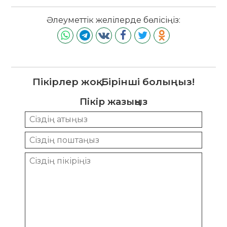
Әлеуметтік желілерде бөлісіңіз:
Пікірлер жоқ. Бірінші болыңыз!
Пікір жазыңыз