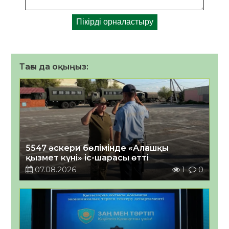
Тағы да оқыңыз:
5547 әскери бөлімінде «Алғашқы
қызмет күні» іс-шарасы өтті
07.08.2026
1
0