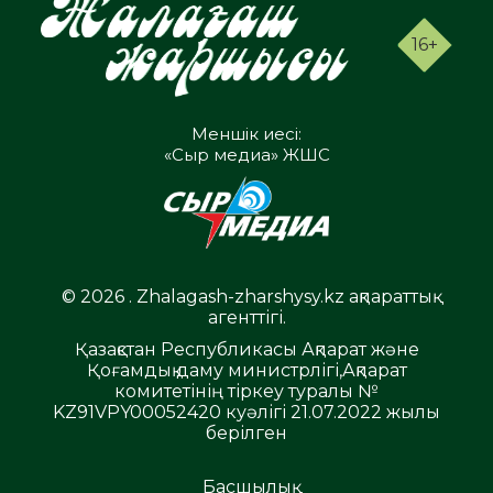
16+
Меншік иесі:
«Сыр медиа» ЖШС
© 2026 . Zhalagash-zharshysy.kz ақпараттық
агенттігі.
Қазақстан Республикасы Ақпарат және
Қоғамдық даму министрлігі,Ақпарат
комитетінің тіркеу туралы №
KZ91VPY00052420 куәлігі 21.07.2022 жылы
берілген
Басшылық