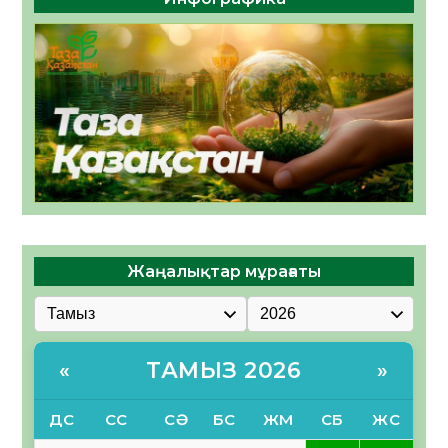
Жаңалықтар мұрағаты
ТАМЫЗ 2026
«
»
ДС
СС
СӘ
БС
ЖМ
СБ
ЖС