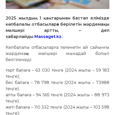
2025 жылдың 1 қаңтарынан бастап елімізде
көпбалалы отбасыларға берілетін жәрдемақы
мөлшері артты, – деп
хабарлайды
Massaget.kz
.
Көпбалалы отбасыларға төленетін ай сайынғы
жәрдемақы мөлшері мынадай болып
белгіленеді:
төрт балаға – 63 030 теңге (2024 жылы – 59 183
теңге);
бес балаға – 78 798 теңге (2024 жылы – 73988
теңге);
алты балаға – 94 565 теңге (2024 жылы – 88 973
теңге);
жеті балаға – 110 332 теңге (2024 жылы – 103 598
теңге);