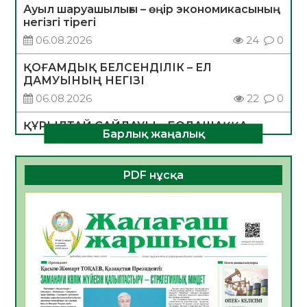
Ауыл шаруашылығы – өңір экономикасының
негізгі тірегі
06.08.2026
24
0
ҚОҒАМДЫҚ БЕЛСЕНДІЛІК – ЕЛ
ДАМУЫНЫҢ НЕГІЗІ
06.08.2026
22
0
ҚҰРЫЛТАЙ САЙЛАУЫ – БОЛАШАҚҚА
Барлық жаңалық
БАСТАР ЖАУАПТЫ ТАҢДАУ
06.08.2026
25
0
PDF нұсқа
Инфекциялық ауруларға қарсы иммундау
жұмыстарының тиімділігі
06.08.2026
26
0
Көкжөтел ауруы туралы
06.08.2026
23
0
АПВ вакцинасы туралы мәлімет
06.08.2026
24
0