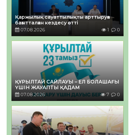
Қаржылық сауаттылықты арттыруға
бағытталған кездесу өтті
07.08.2026
1
0
ҚҰРЫЛТАЙ САЙЛАУЫ – ЕЛ БОЛАШАҒЫ
ҮШІН ЖАУАПТЫ ҚАДАМ
07.08.2026
7
0