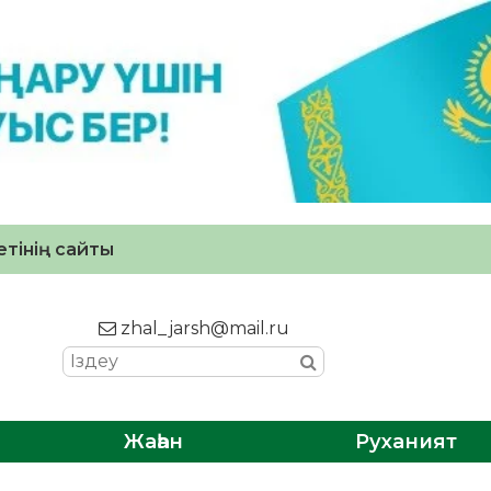
тінің сайты
zhal_jarsh@mail.ru
Жаһан
Руханият