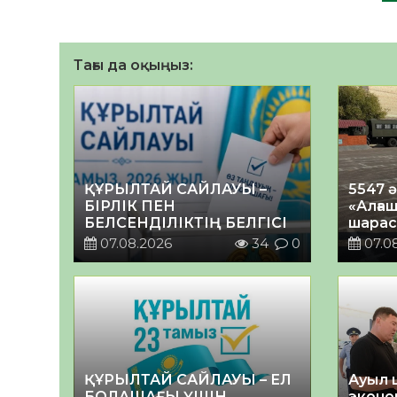
Тағы да оқыңыз:
ҚҰРЫЛТАЙ САЙЛАУЫ –
5547 
БІРЛІК ПЕН
«Алғаш
БЕЛСЕНДІЛІКТІҢ БЕЛГІСІ
шарас
07.08.2026
34
0
07.0
ҚҰРЫЛТАЙ САЙЛАУЫ – ЕЛ
Ауыл 
БОЛАШАҒЫ ҮШІН
эконо