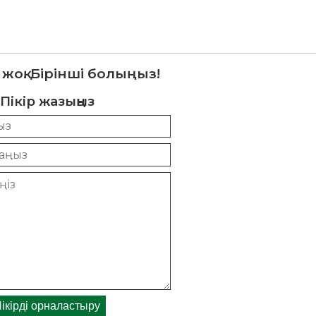
 жоқ. Бірінші болыңыз!
Пікір жазыңыз