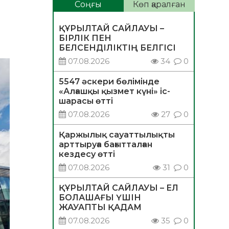
ы
Соңғы
Көп қаралған
ҚҰРЫЛТАЙ САЙЛАУЫ –
БІРЛІК ПЕН
БЕЛСЕНДІЛІКТІҢ БЕЛГІСІ
07.08.2026
34
0
5547 әскери бөлімінде
«Алғашқы қызмет күні» іс-
шарасы өтті
07.08.2026
27
0
Қаржылық сауаттылықты
арттыруға бағытталған
кездесу өтті
07.08.2026
31
0
ҚҰРЫЛТАЙ САЙЛАУЫ – ЕЛ
БОЛАШАҒЫ ҮШІН
ЖАУАПТЫ ҚАДАМ
07.08.2026
35
0