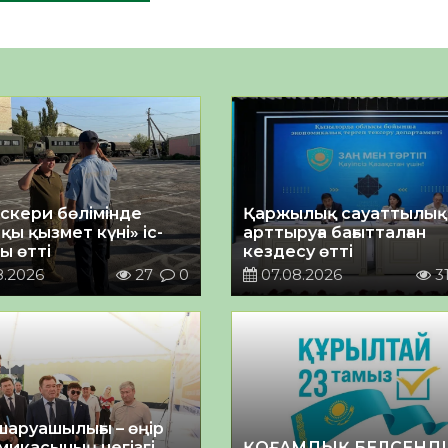
әскери бөлімінде
Қаржылық сауаттылы
қы қызмет күні» іс-
арттыруға бағытталған
ы өтті
кездесу өтті
8.2026
27
0
07.08.2026
3
шаруашылығы – өңір
микасының негізгі
ҚОҒАМДЫҚ БЕЛСЕНДІ