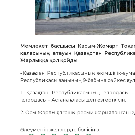
Мемлекет басшысы Қасым-Жомарт Тоқае
қаласының атауын Қазақстан Республик
Жарлыққа қол қойды.
«Қазақстан Республикасының əкімшілік-аумақ
Республикасы заңының 9-бабына сәйкес қаул
1. Қазақстан Республикасының елордасы –
елордасы – Астана қаласы деп өзгертілсін.
2. Осы Жарлық алғашқы ресми жарияланған күні
Әлеуметтік желілерде бөлісіңіз: