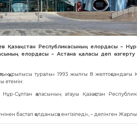
в Қазақстан Республикасының елордасы – Нұр
асының елордасы – Астана қаласы деп өзгерту
тық құрылысы туралы» 1993 жылғы 8 желтоқсандағы Қ
ы етемін:
 Нұр-Сұлтан қаласының атауы Қазақстан Республи
нен бастап қолданысқа енгізіледі», – делінген Жарлық