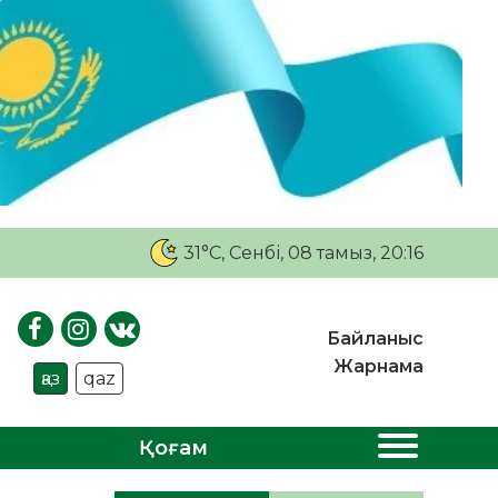
31°C
, Сенбі, 08 тамыз, 20:16
Байланыс
Жарнама
қаз
qaz
Қоғам