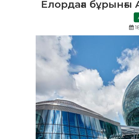
Елордаға бұрынғы
1