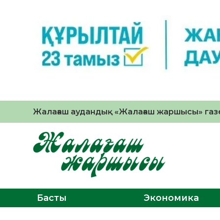
Жалағаш аудандық «Жалағаш жаршысы» газе
Басты
Экономика