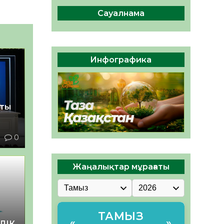
сақтау – әр азаматтың
міндеті
Сауалнама
05.08.2026
56
0
Руслан Рүстемұлы облыс
әкімінің кеңесшісі болып
Инфографика
тағайындалды
05.08.2026
51
0
қты
1
0
Жаңалықтар мұрағаты
ТАМЫЗ
«
»
ЛІК