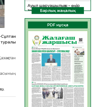
Ауыл шаруашылығы – өңір
экономикасының негізгі
Барлық жаңалық
тірегі
06.08.2026
43
0
PDF нұсқа
ҚОҒАМДЫҚ БЕЛСЕНДІЛІК –
ЕЛ ДАМУЫНЫҢ НЕГІЗІ
-Сұлтан
06.08.2026
40
0
 туралы
ҚҰРЫЛТАЙ САЙЛАУЫ –
БОЛАШАҚҚА БАСТАР
азақстан
ЖАУАПТЫ ТАҢДАУ
06.08.2026
42
0
касының
Инфекциялық ауруларға
қарсы иммундау
жұмыстарының тиімділігі
та.
06.08.2026
45
0
Көкжөтел ауруы туралы
06.08.2026
41
0