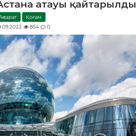
 Астана атауы қайтарылд
Ақпарат
Қоғам
8.09.2022
854
0