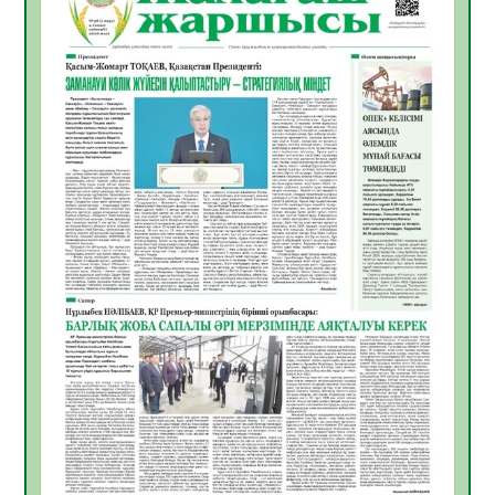
ҚЫЗЫЛОРДАДА «САНАЛЫ ҰРПАҚ –
ЖАРҚЫН БОЛАШАҚ» АТТЫ КЕҢЕЙТІЛГЕН
МӘЖІЛІС ӨТТІ
05.08.2026
33
0
Қазақстан Орталық Азиядағы көшуге ең
қолайлы ел атанды
05.08.2026
34
0
Өрт қауіпсіздігі талаптарын сақтау – әр
азаматтың міндеті
05.08.2026
34
0
Руслан Рүстемұлы облыс әкімінің
кеңесшісі болып тағайындалды
05.08.2026
32
0
Цифрландыру саласын дамыту аясында
салынатын жаңа орталықтың жобасы
талқыланды
05.08.2026
31
0