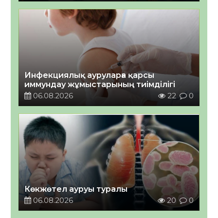
Инфекциялық ауруларға қарсы
иммундау жұмыстарының тиімділігі
06.08.2026
22
0
Көкжөтел ауруы туралы
06.08.2026
20
0