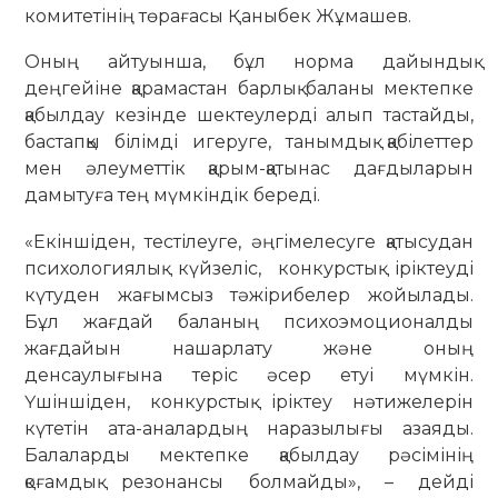
комитетінің төрағасы Қаныбек Жұмашев.
Оның айтуынша, бұл норма дайындық
деңгейіне қарамастан барлық баланы мектепке
қабылдау кезінде шектеулерді алып тастайды,
бастапқы білімді игеруге, танымдық қабілеттер
мен әлеуметтік қарым-қатынас дағдыларын
дамытуға тең мүмкіндік береді.
«Екіншіден, тестілеуге, әңгімелесуге қатысудан
психологиялық күйзеліс, конкурстық іріктеуді
күтуден жағымсыз тәжірибелер жойылады.
Бұл жағдай баланың психоэмоционалды
жағдайын нашарлату және оның
денсаулығына теріс әсер етуі мүмкін.
Үшіншіден, конкурстық іріктеу нәтижелерін
күтетін ата-аналардың наразылығы азаяды.
Балаларды мектепке қабылдау рәсімінің
қоғамдық резонансы болмайды», – дейді