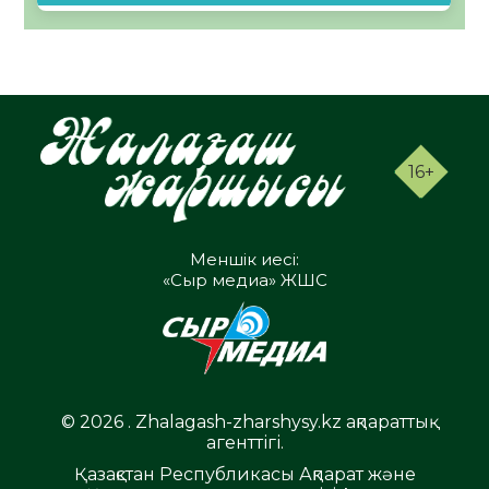
16+
Меншік иесі:
«Сыр медиа» ЖШС
© 2026 . Zhalagash-zharshysy.kz ақпараттық
агенттігі.
Қазақстан Республикасы Ақпарат және