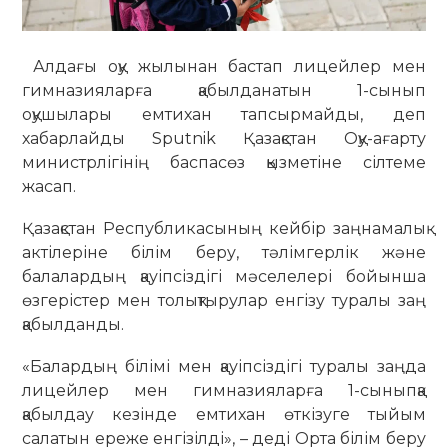
Алдағы оқу жылынан бастап лицейлер мен
гимназияларға қабылданатын 1-сынып
оқушылары емтихан тапсырмайды, деп
хабарлайды Sputnik Қазақстан Оқу-ағарту
министрлігінің баспасөз қызметіне сілтеме
жасап.
Қазақстан Республикасының кейбір заңнамалық
актілеріне білім беру, тәлімгерлік және
балалардың қауіпсіздігі мәселелері бойынша
өзгерістер мен толықтырулар енгізу туралы заң
қабылданды.
«Балардың білімі мен қауіпсіздігі туралы заңда
лицейлер мен гимназияларға 1-сыныпқа
қабылдау кезінде емтихан өткізуге тыйым
салатын ереже енгізілді», – деді Орта білім беру