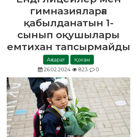
гимназияларға
қабылданатын 1-
сынып оқушылары
емтихан тапсырмайды
Ақпарат
Қоғам
26.02.2024
823
0