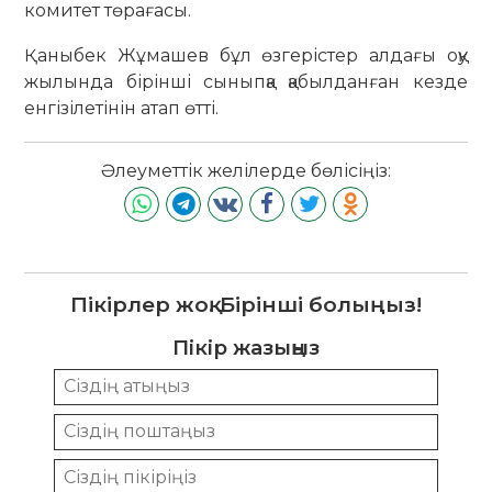
комитет төрағасы.
Қаныбек Жұмашев бұл өзгерістер алдағы оқу
жылында бірінші сыныпқа қабылданған кезде
енгізілетінін атап өтті.
Әлеуметтік желілерде бөлісіңіз:
Пікірлер жоқ. Бірінші болыңыз!
Пікір жазыңыз