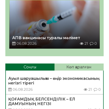
АПВ вакцинасы туралы мәлімет
06.08.2026
21
0
Соңғы
Көп қаралған
Ауыл шаруашылығы – өңір экономикасының
негізгі тірегі
06.08.2026
21
0
ҚОҒАМДЫҚ БЕЛСЕНДІЛІК – ЕЛ
ДАМУЫНЫҢ НЕГІЗІ