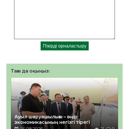
Тағы да оқыңыз:
Ауыл шаруашылығы – өңір
экономикасының негізгі тірегі
06.08.2026
21
0