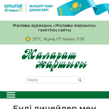
Жалағаш аудандық «Жалағаш жаршысы»
газетінің сайты
35°C
, Жұма, 07 тамыз, 11:18
Енді лицейлер мен