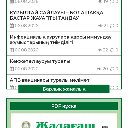
06.08.2026
19
0
ҚҰРЫЛТАЙ САЙЛАУЫ – БОЛАШАҚҚА
БАСТАР ЖАУАПТЫ ТАҢДАУ
06.08.2026
21
0
Инфекциялық ауруларға қарсы иммундау
жұмыстарының тиімділігі
06.08.2026
22
0
Көкжөтел ауруы туралы
06.08.2026
20
0
АПВ вакцинасы туралы мәлімет
06.08.2026
21
0
Барлық жаңалық
Open Air: Қызылорда облысы полиция
департаменті 20 мыңнан астам
PDF нұсқа
көрерменнің қауіпсіздігін қамтамасыз етті
06.08.2026
33
0