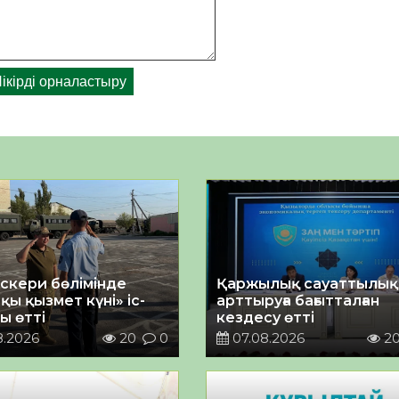
әскери бөлімінде
Қаржылық сауаттылы
қы қызмет күні» іс-
арттыруға бағытталған
ы өтті
кездесу өтті
8.2026
20
0
07.08.2026
2