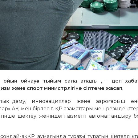
р ойын ойнауға тыйым сала алады , – деп хаб
уризм және спорт министрлігіне сілтеме жасап.
лық даму, инновациялар және аэроғарыш өне
иялар» АҚ-мен бірлесіп ҚР азаматтары мен резиденттер
етінше шектеу жөніндегі қызметті автоматтандыру
, сондай-ақ, ҚР аумағында тұрақты тұратын шетелдік