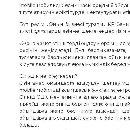
mobile мобильдік қосымшасы арқылы 6 айдан 
тігуге қатысуын ерікті түрде шектеу туралы өт
Бұл рәсім «Ойын бизнесі туралы» ҚР Заңы
тиісті тұлғаларды өзін-өзі шектегендер тізімі
«Жаңа қызмет өтініштерді өңдеу мерзімін едәу
рәсімін жеңілдетеді. Бұл барлық азаматқ
тұлғаларға барлық лицензияланған ойын м
кіруге лезде тосқауыл қоюға мүмкіндік береді
Ол үшін не істеу керек?
Өзін құмар ойындарға қатысудан шектеу ү
mobile мобильді қосымшасын жүктеп, электро
Өтініш ЭЦҚ мен өтінімге қол қою арқылы онл
тіркейді және өтініш берген тұлға өтінішті қ
ойындарға және бәс тігуге қатысудан шек
ойындарға қатысуды шектеу және бәс тігу мер
болады.