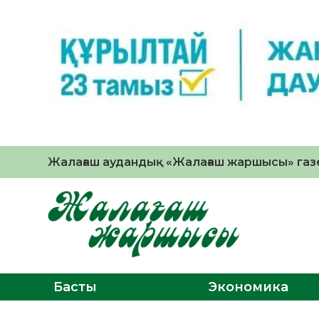
Жалағаш аудандық «Жалағаш жаршысы» газе
Басты
Экономика