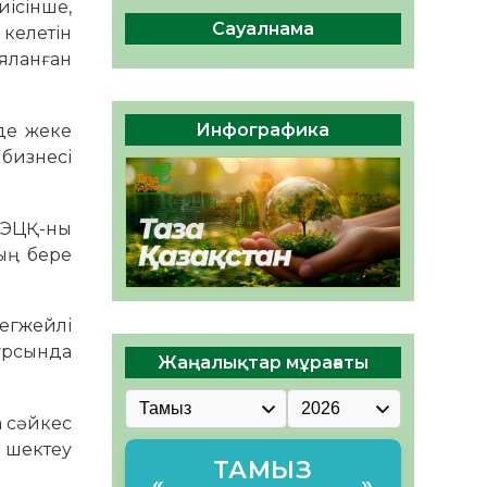
иісінше,
сақтау – әр азаматтың
міндеті
Сауалнама
келетін
05.08.2026
46
0
яланған
Руслан Рүстемұлы облыс
әкімінің кеңесшісі болып
Инфографика
 де жеке
тағайындалды
бизнесі
05.08.2026
43
0
 ЭЦҚ-ны
дың бере
тегжейлі
сурсында
Жаңалықтар мұрағаты
а сәйкес
і шектеу
ТАМЫЗ
«
»