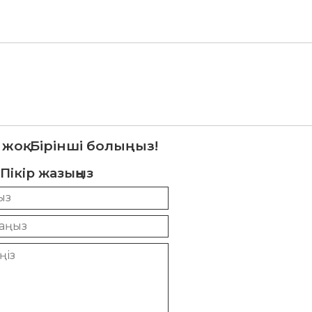
 жоқ. Бірінші болыңыз!
Пікір жазыңыз