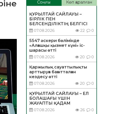
ріне
Соңғы
Көп қаралған
ҚҰРЫЛТАЙ САЙЛАУЫ –
БІРЛІК ПЕН
БЕЛСЕНДІЛІКТІҢ БЕЛГІСІ
07.08.2026
22
0
5547 әскери бөлімінде
«Алғашқы қызмет күні» іс-
шарасы өтті
07.08.2026
20
0
Қаржылық сауаттылықты
арттыруға бағытталған
кездесу өтті
07.08.2026
20
0
ҚҰРЫЛТАЙ САЙЛАУЫ – ЕЛ
БОЛАШАҒЫ ҮШІН
ЖАУАПТЫ ҚАДАМ
07.08.2026
26
0