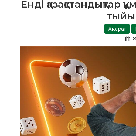
Енді қазақстандықтар 
тыйы
Ақпарат
18