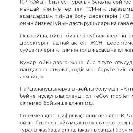
ҚР «Ойын бизнесі туралы» Заңына сәйкес ті
мұндай мәліметтер тек ТСМ-нің лауазымды
адамдардың тізімде болу деректерін ЖСН 
ойын бизнесі ұйымдастырушыларына ғана қо
Осылайша, ойын бизнесі субъектілерінің ә
деректерін ашпай-ақ тек ЖСН деректем
субъектілерінің тізімнің толық нұсқасына қол ж
Құмар ойындарға және бәс тігуге қатысуд
пайдалана отырып, өздігімен беруге тиіс е
алмайды.
Пайдаланушыларға ыңғайлы болу үшін «Ұлттық
бейне нұсқаулықәзірленді, ол «eGov mobil
сілтемесі бойынша қолжетімді.
Сонымен қатар, цифрлық сервиспен қатар ҚР 
ойын бизнесін ұйымдастырушылары арқылы қ
туралы жазбаша өтініш (қағаз нысанда) беру мү