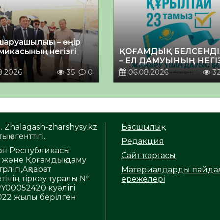
шаруашылығы – өңір
микасының негізгі
ҚОҒАМДЫҚ БЕЛСЕНДІ
– ЕЛ ДАМУЫНЫҢ НЕГІ
8.2026
35
0
06.08.2026
3
. Zhalagash-zharshysy.kz
Басшылық
ық агенттігі.
Редакция
тан Республикасы
Сайт картасы
т және Қоғамдық даму
рлігі,Ақпарат
Материалдарды пайда
тінің тіркеу туралы №
ережелері
Y00052420 куәлігі
2022 жылы берілген