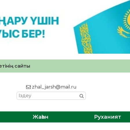
тінің сайты
zhal_jarsh@mail.ru
Жаһан
Руханият