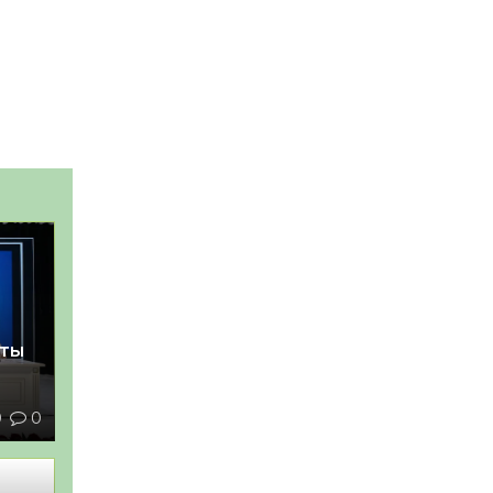
қты
0
0