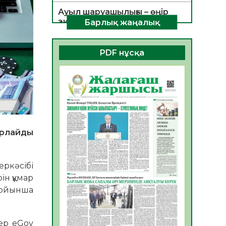
Ауыл шаруашылығы – өңір
экономикасының негізгі
Барлық жаңалық
тірегі
06.08.2026
35
0
PDF нұсқа
ҚОҒАМДЫҚ БЕЛСЕНДІЛІК –
ЕЛ ДАМУЫНЫҢ НЕГІЗІ
06.08.2026
32
0
ҚҰРЫЛТАЙ САЙЛАУЫ –
БОЛАШАҚҚА БАСТАР
ЖАУАПТЫ ТАҢДАУ
арлайды
06.08.2026
35
0
Инфекциялық ауруларға
ркәсібі
қарсы иммундау
ін құмар
жұмыстарының тиімділігі
 бойынша
06.08.2026
35
0
Көкжөтел ауруы туралы
тер eGov
06.08.2026
33
0