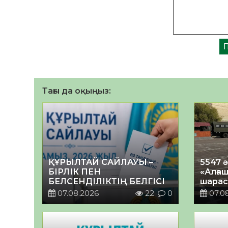
Тағы да оқыңыз:
ҚҰРЫЛТАЙ САЙЛАУЫ –
5547 
БІРЛІК ПЕН
«Алғаш
БЕЛСЕНДІЛІКТІҢ БЕЛГІСІ
шарас
07.08.2026
22
0
07.0