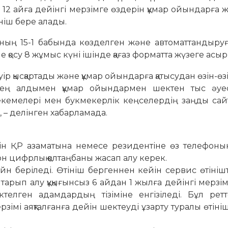
12 айға дейінгі мерзімге өздерін құмар ойындарға 
ініш бере алады.
ның 15-1 бабында көзделген және автоматтандыруғ
не қосу 8 жұмыс күні ішінде қағаз форматта жүзеге асы
ір қысқартады және құмар ойындарға қатысудан өзін-өз
а, ең алдымен құмар ойындармен шектен тыс әуес
екемелері мен букмекерлік кеңселердің заңды сай
», – делінген хабарламада.
шін ҚР азаматына немесе резидентіне өз телефоны
н цифрлық қолтаңбаны жасап алу керек.
айн беріледі. Өтініш бергеннен кейін сервис өтініш
айтарып алу құқығынсыз 6 айдан 1 жылға дейінгі мерзім
телген адамдардың тізіміне енгізіледі. Бұл ретте
зімі аяқталғанға дейін шектеуді ұзарту туралы өтіні