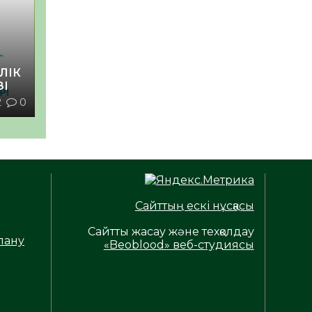
ЛІК
ЗІ
2
0
Сайттың ескі нұсқасы
Сайтты жасау және техқолдау
лану
«Beoblood» веб-студиясы