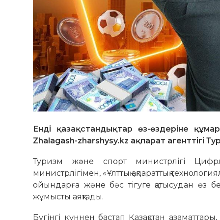
Енді қазақстандықтар өз-өздеріне құма
Zhalagash-zharshysy.kz ақпарат агенттігі Т
Туризм және спорт министрлігі Цифр
министрлігімен, «Ұлттық ақпараттық технолог
ойындарға және бәс тігуге қатысудан өз б
жұмысты аяқтады.
Бүгінгі күннен бастап Қазақстан азаматтары