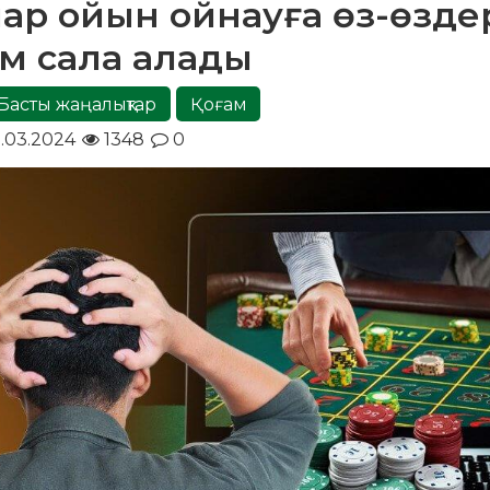
құмар ойын ойнауға өз-өзде
м сала алады
Басты жаңалықтар
Қоғам
.03.2024
1348
0