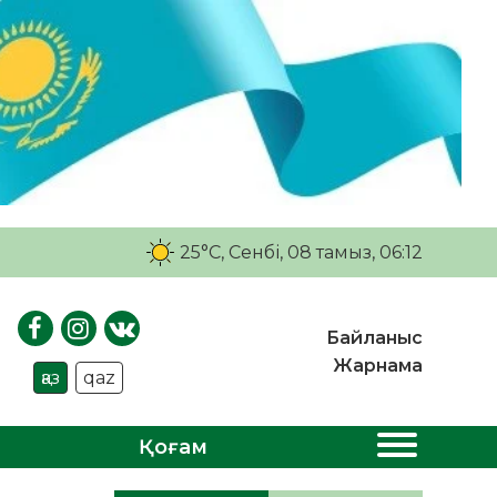
25°C
, Сенбі, 08 тамыз, 06:12
Байланыс
Жарнама
қаз
qaz
Қоғам