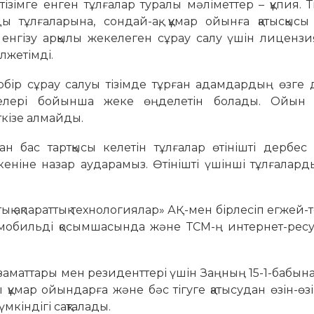
зімге енген тұлғалар туралы мәліметтер – құпия. Т
 тұлғаларына, сондай-ақ, құмар ойынға қатысқысы 
енгізу арқылы жекелеген сұрау салу үшін лицензи
лжетімді.
рбір сұрау салуы тізімде тұрған адамдардың өзге
елері бойынша жеке өңделетін болады. Ойын 
еткізе алмайды.
ан бас тартқысы келетін тұлғалар өтінішті дербес
кеніне назар аударамыз. Өтінішті үшінші тұлғалар
 ақпараттық технологиялар» АҚ-мен бірлесіп егжей-
e» мобильді қосымшасында және ТСМ-ң интернет-ре
азаматтары мен резиденттері үшін Заңның 15-1-бабын
ұмар ойындарға және бәс тігуге қатысудан өзін-өз
мкіндігі сақталады.