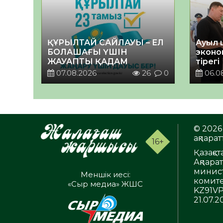
ҚҰРЫЛТАЙ САЙЛАУЫ – ЕЛ
Ауыл 
БОЛАШАҒЫ ҮШІН
эконо
ЖАУАПТЫ ҚАДАМ
тірегі
07.08.2026
26
0
06.0
© 2026 
ақпаратт
16+
Қазақс
Ақпара
минист
Меншік иесі:
комите
«Сыр медиа» ЖШС
KZ91VP
21.07.