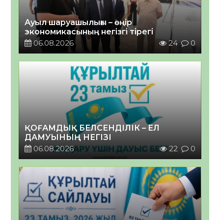
Ауыл шаруашылығы – өңір
экономикасының негізгі тірегі
06.08.2026
24
0
ҚОҒАМДЫҚ БЕЛСЕНДІЛІК – ЕЛ
ДАМУЫНЫҢ НЕГІЗІ
06.08.2026
22
0