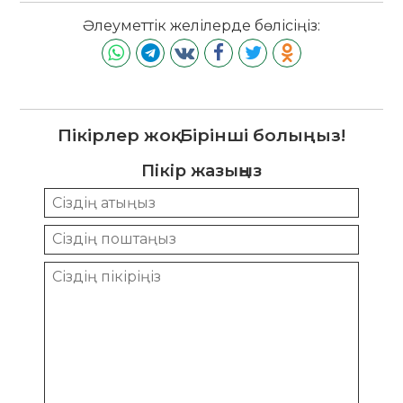
Әлеуметтік желілерде бөлісіңіз:
Пікірлер жоқ. Бірінші болыңыз!
Пікір жазыңыз