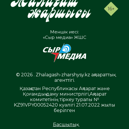
16+
Меншік иесі:
«Сыр медиа» ЖШС
© 2026 . Zhalagash-zharshysy.kz ақпараттық
агенттігі.
Қазақстан Республикасы Ақпарат және
Қоғамдық даму министрлігі,Ақпарат
комитетінің тіркеу туралы №
KZ91VPY00052420 куәлігі 21.07.2022 жылы
берілген
Басшылық