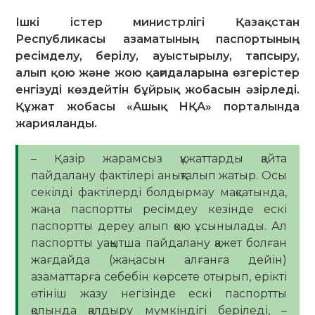
Ішкі істер министрлігі Қазақстан
Республикасы азаматының паспортының
ресімделу, берілу, ауыстырылу, тапсыру,
алып қою және жою қағидаларына өзгерістер
енгізуді көздейтін бұйрық жобасын әзірледі.
Құжат жобасы «Ашық НҚА» порталында
жарияланды.
– Қазір жарамсыз құжаттарды қайта
пайдалану фактілері анықталып жатыр. Осы
секілді фактілерді болдырмау мақсатында,
жаңа паспортты ресімдеу кезінде ескі
паспортты дереу алып қою ұсынылады. Ал
паспортты уақытша пайдалану қажет болған
жағдайда (жаңасын алғанға дейін)
азаматтарға себебін көрсете отырып, ерікті
өтініш жазу негізінде ескі паспортты
қолында қалдыру мүмкіндігі беріледі, –