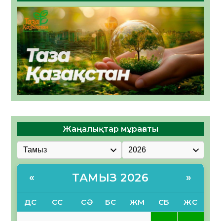
Жаңалықтар мұрағаты
ТАМЫЗ 2026
«
»
ДС
СС
СӘ
БС
ЖМ
СБ
ЖС