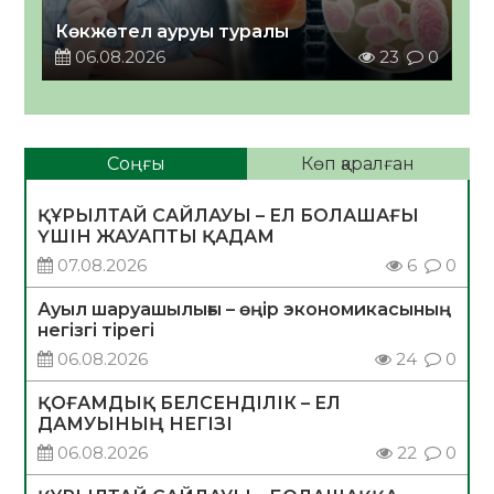
Көкжөтел ауруы туралы
06.08.2026
23
0
Соңғы
Көп қаралған
ҚҰРЫЛТАЙ САЙЛАУЫ – ЕЛ БОЛАШАҒЫ
ҮШІН ЖАУАПТЫ ҚАДАМ
07.08.2026
6
0
Ауыл шаруашылығы – өңір экономикасының
негізгі тірегі
06.08.2026
24
0
ҚОҒАМДЫҚ БЕЛСЕНДІЛІК – ЕЛ
ДАМУЫНЫҢ НЕГІЗІ
06.08.2026
22
0