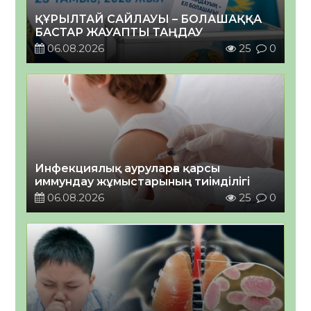
ҚҰРЫЛТАЙ САЙЛАУЫ – БОЛАШАҚҚА
БАСТАР ЖАУАПТЫ ТАҢДАУ
06.08.2026
25
0
Инфекциялық ауруларға қарсы
иммундау жұмыстарының тиімділігі
06.08.2026
25
0