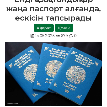
жаңа паспорт алғанда,
ескісін тапсырады
Ақпарат
Қоғам
14.05.2025
679
0