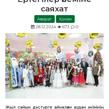
саяхат
Ақпарат
Қоғам
28.12.2024
673
0
Жыл сайын дәстүрге айналған аудан әкімінің