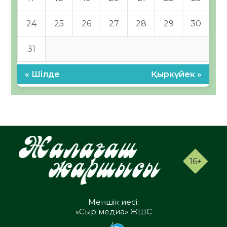
24
25
26
27
28
29
30
31
« Шілде
Қыркүйек »
16+
Меншік иесі:
«Сыр медиа» ЖШС