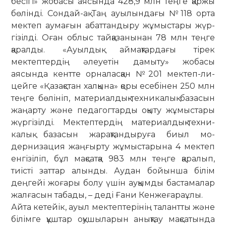
бесігі» жобасы аясында 428,9 млн теңге қаржы
бөлінді. Сон­дай-ақ Таң ауылындағы №118 орта
мектеп аумағын абаттандыру жұмыс­тары жүр­
гізілді. Оған облыс тай­қа­занынан 78 млн теңге
қаралды. «Ауыл­­дық ай­мақтардағы тірек
мектептердің әлеуетін дамыту» жобасы
аясында кент­те орналасқан №201 мектеп-ли­
цей­ге «Қазақстан халқына» қоры есе­бінен 250 млн
теңге бөлініп, мате­риалдық-техникалық базасын
жа­ңар­­ту және педагогтарды оқыту жұ­мыс­­­тары
жүр­гізілді. Мектептердің ма­­териал­дық-тех­ни­
калық базасын жа­рақ­тандыруға биыл мо­
дернизация жаң­ғырту жұмыстарына 4 мектеп
ен­гізіліп, бұл мақсатқа 983 млн тең­ге қаралып,
тиісті заттар алынды. Аудан бойынша білім
деңгейі жоғары болу үшін ау­қымды бастамалар
жалғасын табады, – деді Ғани Кенжеғараұлы.
Айта кетейік, ауыл мектептерінің талант­ты және
білім­ге құштар оқушыларын анықтау мақсатында