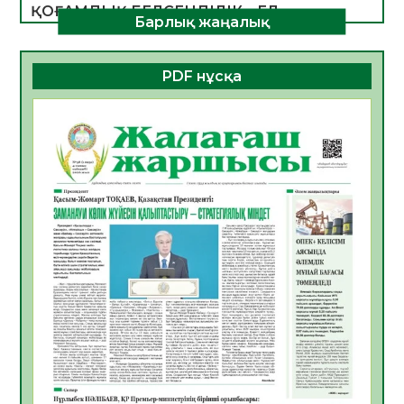
ҚОҒАМДЫҚ БЕЛСЕНДІЛІК – ЕЛ
Барлық жаңалық
ДАМУЫНЫҢ НЕГІЗІ
06.08.2026
51
0
PDF нұсқа
ҚҰРЫЛТАЙ САЙЛАУЫ – БОЛАШАҚҚА
БАСТАР ЖАУАПТЫ ТАҢДАУ
06.08.2026
53
0
Инфекциялық ауруларға қарсы иммундау
жұмыстарының тиімділігі
06.08.2026
55
0
Көкжөтел ауруы туралы
06.08.2026
53
0
АПВ вакцинасы туралы мәлімет
06.08.2026
52
0
Open Air: Қызылорда облысы полиция
департаменті 20 мыңнан астам
көрерменнің қауіпсіздігін қамтамасыз етті