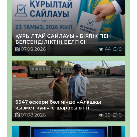
ҚҰРЫЛТАЙ САЙЛАУЫ – БІРЛІК ПЕН
БЕЛСЕНДІЛІКТІҢ БЕЛГІСІ
07.08.2026
44
0
5547 әскери бөлімінде «Алғашқы
қызмет күні» іс-шарасы өтті
07.08.2026
39
0