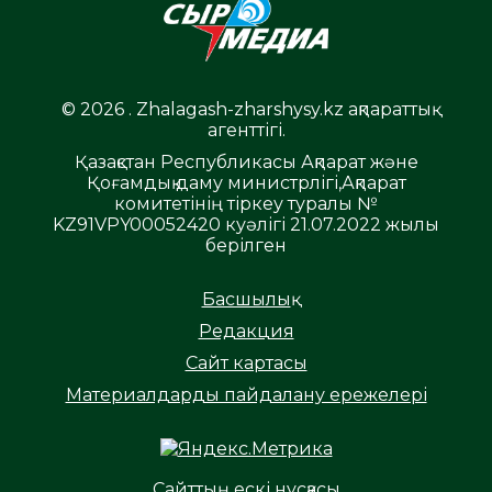
© 2026 . Zhalagash-zharshysy.kz ақпараттық
агенттігі.
Қазақстан Республикасы Ақпарат және
Қоғамдық даму министрлігі,Ақпарат
комитетінің тіркеу туралы №
KZ91VPY00052420 куәлігі 21.07.2022 жылы
берілген
Басшылық
Редакция
Сайт картасы
Материалдарды пайдалану ережелері
Сайттың ескі нұсқасы