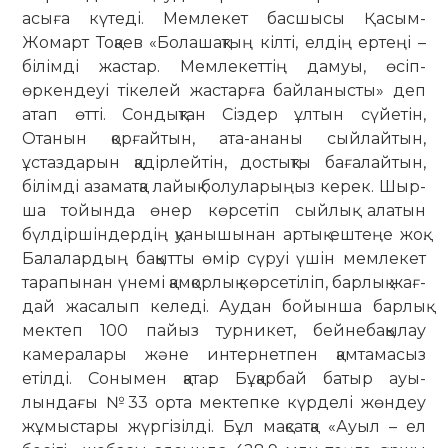
асыға күтеді. Мемлекет басшысы Қасым-
Жомарт Тоқаев «Болашақтың кілті, елдің ертеңі –
білімді жастар. Мем­ле­кет­тің дамуы, өсіп-
өркендеуі тіке­лей жастарға байланысты» деп
атап өтті. Сондықтан Сіздер ұлтын сүйе­тін,
Отанын қорғайтын, ата-ананы сый­лайтын,
ұстаздарын қа­дірлейтін, дос­тықты бағалайтын,
білімді азаматқа лайық болуларыңыз керек. Шыр­
ша тойында өнер көрсетіп сыйлық алатын
бүлдіршіндердің қуанышынан артық ештеңе жоқ.
Балалардың бақытты өмір сүруі үшін мемлекет
тарапынан үне­мі қамқорлық көрсетіліп, барлық жағ­
дай жасалып келеді. Аудан бойын­ша барлық
мектеп 100 пайыз турни­­кет, бейнебақылау
камералары және интер­нетпен қамтамасыз
етілді. Соны­мен қатар Бұқарбай батыр ауы­
лындағы №33 орта мектепке күрделі жөндеу
жұмыстары жүргізілді. Бұл мақсатқа «Ауыл – ел