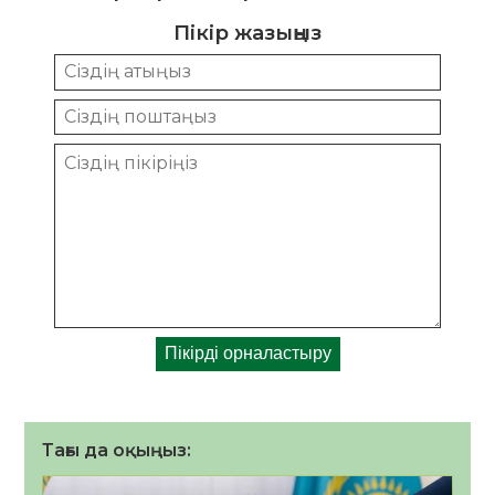
Пікір жазыңыз
Тағы да оқыңыз: