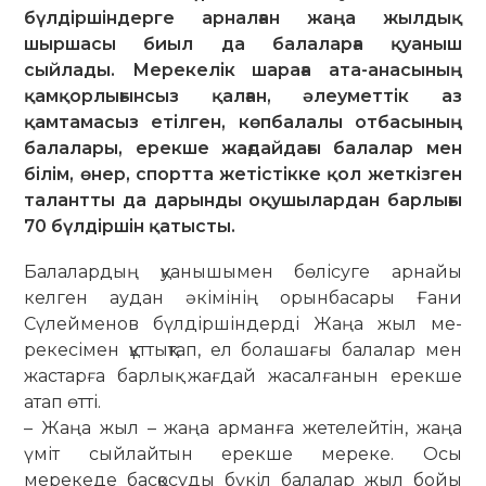
бүлдіршіндерге арналған жаңа жылдық
шыршасы биыл да балаларға қуаныш
сыйлады. Мерекелік шараға ата-анасының
қамқорлығынсыз қалған, әлеуметтік аз
қамтамасыз етілген, көпбалалы отбасының
балалары, ерекше жағдайдағы балалар мен
білім, өнер, спортта жетістікке қол жеткізген
талантты да дарынды оқушылардан барлығы
70 бүлдіршін қатысты.
Балалардың қуанышымен бөлі­су­ге ар­найы
келген аудан әкі­мі­нің орын­басары Ғани
Сүлейменов бүл­дір­шіндерді Жаңа жыл ме­
рекесімен құттықтап, ел болашағы балалар мен
жастарға барлық жағдай жасалғанын ерекше
атап өтті.
– Жаңа жыл – жаңа арманға жетелейтін, жаңа
үміт сыйлайтын ерек­ше мереке. Осы
мерекеде бас­қо­су­ды бү­кіл балалар жыл бойы