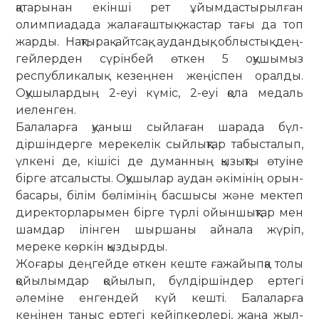
қатарынан екінші рет ұйым­дастырылған
олимпиадада жалағаш­тық жастар тағы да топ
жарды. Нақ­ты­рақ айтсақ, аудандық, об­лыс­тық дең­
гей­лерден сүрінбей өткен 5 оқушымыз
республикалық кезеңнен жеңіс­пен орал­ды.
Оқушылардың 2-еуі күміс, 2-еуі қола медаль
иеленген.
Балаларға қуаныш сыйлаған шарада бүл­­
діршіндерге мере­келік сыйлықтар табыс­талып,
үл­кені де, кішісі де думанның қы­зық­ты өтуіне
бірге атсалысты. Оқушылар аудан әкімінің орын­
басары, білім бөлімінің басшысы және мектеп
директорларымен бірге түрлі ойыншықтар мен
шамдар ілінген шыр­­шаны айнала жүріп,
мереке көркін қыздырды.
Жоғары деңгейде өткен кеште ға­жайыпқа толы
қойылымдар қойы­лып, бүл­діршіндер ертегі
әлеміне ен­гендей күй кешті. Балаларға
кеңінен таныс ертегі кейіп­керлері, жаңа жыл­