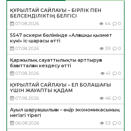
ҚҰРЫЛТАЙ САЙЛАУЫ – БІРЛІК ПЕН
БЕЛСЕНДІЛІКТІҢ БЕЛГІСІ
07.08.2026
44
0
5547 әскери бөлімінде «Алғашқы қызмет
күні» іс-шарасы өтті
07.08.2026
39
0
Қаржылық сауаттылықты арттыруға
бағытталған кездесу өтті
07.08.2026
41
0
ҚҰРЫЛТАЙ САЙЛАУЫ – ЕЛ БОЛАШАҒЫ
ҮШІН ЖАУАПТЫ ҚАДАМ
07.08.2026
46
0
Ауыл шаруашылығы – өңір экономикасының
негізгі тірегі
06.08.2026
53
0