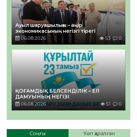
Ауыл шаруашылығы – өңір
экономикасының негізгі тірегі
06.08.2026
53
0
ҚОҒАМДЫҚ БЕЛСЕНДІЛІК – ЕЛ
ДАМУЫНЫҢ НЕГІЗІ
06.08.2026
51
0
Соңғы
Көп қаралған