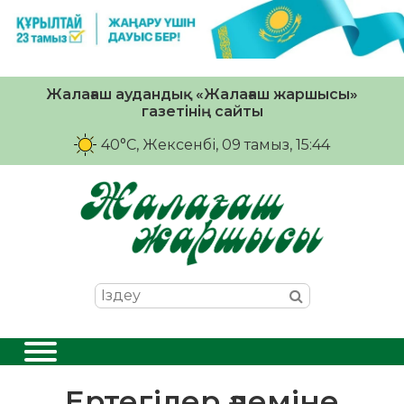
Жалағаш аудандық «Жалағаш жаршысы»
газетінің сайты
40°C
, Жексенбі, 09 тамыз, 15:44
Ертегілер әлеміне