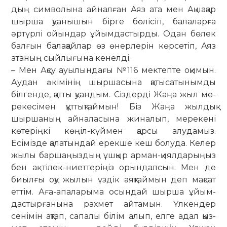
дың символына ай­налған Аяз ата мен Ақшақар
шырша қуанышын бірге бө­лісіп, балаларға
әртүрлі ойындар ұйымдастырды. Одан бөлек
балғын балақайлар өз өнерлерін көрсетіп, Аяз
атаның сыйлығына кенелді.
– Мен Ақсу ауылындағы №116 мек­тепте оқимын.
Аудан әкімінің шыр­ша­сы­на қатысатынымды
білгенде, қат­ты қуан­дым. Сіз­дерді Жаңа жыл ме­
рекесімен құт­тықтаймын! Біз Жаңа жылдық
шыршаның айналасына жиналып, мерекені
көтеріңкі кө­ңіл-күймен қарсы алудамыз.
Есімізде қала­тын­дай ерекше кеш болуда. Келер
жылы бар­­­шаңыздың ұш­қыр арман-қиялдарыңыз
бен ақ тілек-ниеттеріңіз орындалсын. Мен де
биылғы оқу жылын үздік аяқ­таймын деп мақ­сат
еттім. Аға-апаларыма осындай шырша ұйым­
дас­тырғанына рахмет айтамын. Үл­кендер
сенімін ақтап, сапалы білім алып, елге адал қыз­