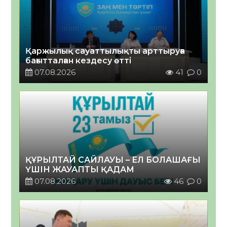
Қаржылық сауаттылықты арттыруға
бағытталған кездесу өтті
07.08.2026
41
0
ҚҰРЫЛТАЙ САЙЛАУЫ – ЕЛ БОЛАШАҒЫ
ҮШІН ЖАУАПТЫ ҚАДАМ
07.08.2026
46
0