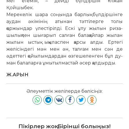
мет етемін, – дейді бүлдіршін Ұлжан
Қойшыбек.
Мерекелік шара соңын­да барлық бүл­діршінге
аудан әкі­мінің атынан тәттілерге то­лы
қоржындар үлес­тірілді. Ескі ұлу жылын ри­­­за­
шылықпен шығарып салған бала­қайлар жы­лан
жылын ыстық ықыласпен қарсы алды. Ер­тегі
желісіндегі мән мен ән, талғам мен сән де
әдеттегі қойы­лымдардан өзгешеленген бұл ду­
ман балаларға ұмытылмастай әсер қал­дыр­­ды.
Ж.АРЫН
Әлеуметтік желілерде бөлісіңіз:
Пікірлер жоқ. Бірінші болыңыз!