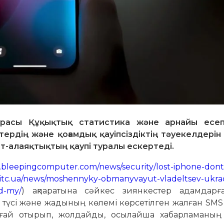
урасы Құқықтық статистика және арнайы есе
тердің және қоғамдық қауіпсіздіктің тәуекелдері
т-алаяқтықтың қаупі туралы ескертеді.
.bleepingcomputer.com/news/security/lost-iphone-dont-f
c.ua/news/moshennyky-obmanyvayut-vladeltsev-ukr
d-my/
) ақпаратына сәйкес зиянкестер адамдарғ
, түсі және жадының көлемі көрсетілген жалған SM
айлғай отырып, жолдайды, осылайша хабарламаның