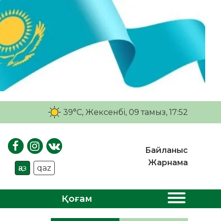
39°C
, Жексенбі, 09 тамыз, 17:52
Байланыс
Жарнама
қаз
qaz
Қоғам