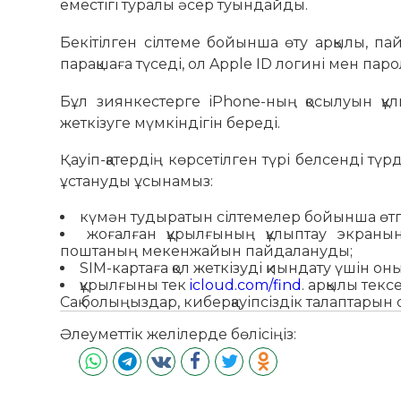
еместігі туралы әсер туындайды.
Бекітілген сілтеме бойынша өту арқылы, п
парақшаға түседі, ол Apple ID логині мен пар
Бұл зиянкестерге iPhone-ның қосылуын құл
жеткізуге мүмкіндігін береді.
Қауіп-қатердің көрсетілген түрі белсенді тү
ұстануды ұсынамыз:
күмән тудыратын сілтемелер бойынша өтп
жоғалған құрылғының құлыптау экраны
поштаның мекенжайын пайдалануды;
SIM-картаға қол жеткізуді қиындату үшін он
құрылғыны тек
icloud.com/find
. арқылы текс
Сақ болыңыздар, киберқауіпсіздік талаптарын 
Әлеуметтік желілерде бөлісіңіз: