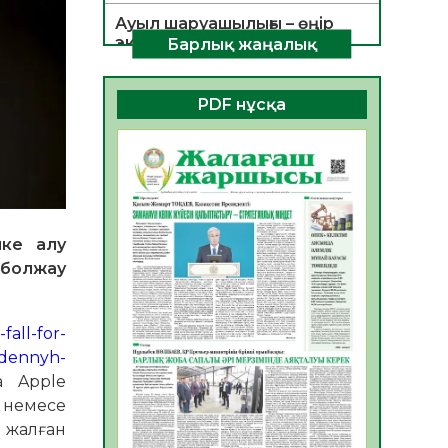
Ауыл шаруашылығы – өңір
экономикасының негізгі
Барлық жаңалық
тірегі
06.08.2026
54
0
PDF нұсқа
ҚОҒАМДЫҚ БЕЛСЕНДІЛІК –
ЕЛ ДАМУЫНЫҢ НЕГІЗІ
06.08.2026
52
0
ҚҰРЫЛТАЙ САЙЛАУЫ –
БОЛАШАҚҚА БАСТАР
пке алу
ЖАУАПТЫ ТАҢДАУ
н болжау
06.08.2026
54
0
Инфекциялық ауруларға
all-for-
қарсы иммундау
жұмыстарының тиімділігі
adennyh-
06.08.2026
56
0
а Apple
S немесе
Көкжөтел ауруы туралы
 жалған
06.08.2026
54
0