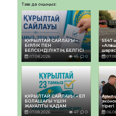
Тағы да оқыңыз:
ҚҰРЫЛТАЙ САЙЛАУЫ –
5547 
БІРЛІК ПЕН
«Алғаш
БЕЛСЕНДІЛІКТІҢ БЕЛГІСІ
шарас
07.08.2026
45
0
07.0
ҚҰРЫЛТАЙ САЙЛАУЫ – ЕЛ
Ауыл 
БОЛАШАҒЫ ҮШІН
эконо
ЖАУАПТЫ ҚАДАМ
тірегі
07.08.2026
47
0
06.0