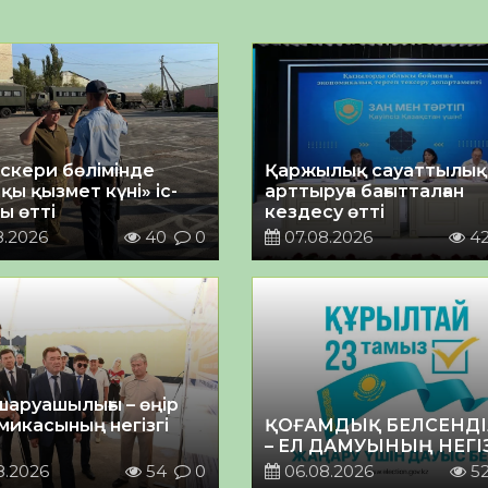
әскери бөлімінде
Қаржылық сауаттылы
қы қызмет күні» іс-
арттыруға бағытталған
ы өтті
кездесу өтті
8.2026
40
0
07.08.2026
4
шаруашылығы – өңір
микасының негізгі
ҚОҒАМДЫҚ БЕЛСЕНДІ
– ЕЛ ДАМУЫНЫҢ НЕГІ
8.2026
54
0
06.08.2026
5