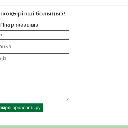
 жоқ. Бірінші болыңыз!
Пікір жазыңыз