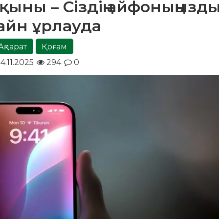
лқыны – Сіздің айфоныңызд
айн ұрлауда
Ақпарат
Қоғам
4.11.2025
294
0