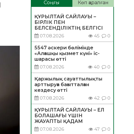
ы
Соңғы
Көп қаралған
ҚҰРЫЛТАЙ САЙЛАУЫ –
БІРЛІК ПЕН
БЕЛСЕНДІЛІКТІҢ БЕЛГІСІ
07.08.2026
45
0
5547 әскери бөлімінде
«Алғашқы қызмет күні» іс-
шарасы өтті
07.08.2026
40
0
Қаржылық сауаттылықты
арттыруға бағытталған
кездесу өтті
07.08.2026
42
0
ҚҰРЫЛТАЙ САЙЛАУЫ – ЕЛ
БОЛАШАҒЫ ҮШІН
ЖАУАПТЫ ҚАДАМ
07.08.2026
47
0