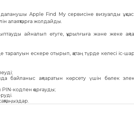
айдаланушы Apple Find My сервисіне визуалды ұқса
олін алаяқтарға жолдайды.
ыптауды айналып өтуге, құрылғыға және жеке ақпар
рде таралуын ескере отырып, қатаң түрде келесі іс-ш
еуді;
нда байланыс ақпаратын көрсету үшін бөлек элек
ы PIN-кодпен қорғауды;
еруді.
сақтаңыздар.