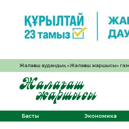
Жалағаш аудандық «Жалағаш жаршысы» газе
Басты
Экономика