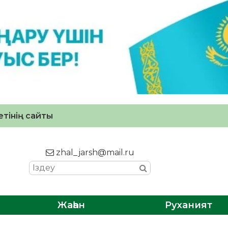
тінің сайты
zhal_jarsh@mail.ru
Жаһан
Руханият