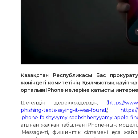
Қазақстан Республикасы Бас прокурат
жөніндегі комитетінің Қылмыстық қауіп-қа
орталығы iPhone иелеріне қатысты интерне
Шетелдік дереккөздердің (
https://www
phishing-texts-saying-it-was-found
/,
https://it
iphone-falshyvymy-soobshhenyyamy-apple-fin
атынан жалған табылған iPhone-ның моделі
iMessage-ті, фишингтік сілтемені қоса ж