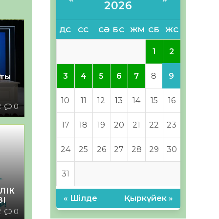
2026
ДС
СС
СӘ
БС
ЖМ
СБ
ЖС
2
1
9
3
4
5
6
7
8
қты
10
11
12
13
14
15
16
2
0
17
18
19
20
21
22
23
24
25
26
27
28
29
30
31
ЛІК
« Шілде
Қыркүйек »
ЗІ
2
0