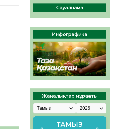
сақтау – әр азаматтың
міндеті
Сауалнама
05.08.2026
70
0
Руслан Рүстемұлы облыс
әкімінің кеңесшісі болып
Инфографика
тағайындалды
05.08.2026
65
0
Жаңалықтар мұрағаты
ТАМЫЗ
«
»