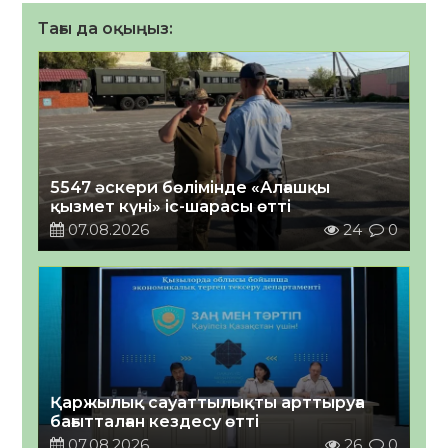
Тағы да оқыңыз:
5547 әскери бөлімінде «Алғашқы
қызмет күні» іс-шарасы өтті
07.08.2026
24
0
Қаржылық сауаттылықты арттыруға
бағытталған кездесу өтті
07.08.2026
26
0