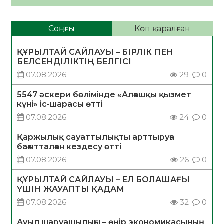
Соңғы
Көп қаралған
ҚҰРЫЛТАЙ САЙЛАУЫ – БІРЛІК ПЕН
БЕЛСЕНДІЛІКТІҢ БЕЛГІСІ
07.08.2026
29
0
5547 әскери бөлімінде «Алғашқы қызмет
күні» іс-шарасы өтті
07.08.2026
24
0
Қаржылық сауаттылықты арттыруға
бағытталған кездесу өтті
07.08.2026
26
0
ҚҰРЫЛТАЙ САЙЛАУЫ – ЕЛ БОЛАШАҒЫ
ҮШІН ЖАУАПТЫ ҚАДАМ
07.08.2026
32
0
Ауыл шаруашылығы – өңір экономикасының