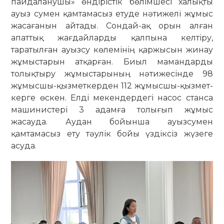
пайдаланушы» өн­дірістік бөлімшесі халықты
ауыз сумен қамтамасыз етуде нәтижелі жұ­мыс
жасағанын айтады. Сондай-ақ орын алған
апаттық жағдайларды қал­пы­­на келтіру,
таратылған ауызсу көле­мінің қаржысын жинау
жұмыстарын ат­қарған. Биыл мамандарды
толықтыру жұмыстарының нәтижесінде 98
жұмыс­шы-қызметкерден 112 жұмысшы-қыз­мет­­
керге өскен. Елді мекендердегі насос станса
машинистері 3 адамға толығып жұмыс
жасауда. Аудан бойынша ауыз­сумен
қамтамасыз ету тәулік бойы үз­діксіз жүзеге
асуда.