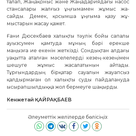
талап, Жаңа­қоныс және Жаңадариядағы насос
стан­­салары жалғыз ұңғымамен жұмыс жа­
сайды. Демек, қосымша ұңғыма қазу жұ­
мыстарын жасау қажет.
Ғани Дюсекбаев халықты тәулік бойы сапалы
ауызсумен қамтуда мұ­ның бәрі ерекше
маңызға ие екенін жет­кізді. Сондықтан алдағы
уақытта аталған мәселелерді кезең-кезеңімен
шешуге жұмыс жасалатынын айтады.
Тұрғындардың бірқатар сауалын жа­уап­­сыз
қалдырмаған ол халықты суды пай­далануда
ысырапшылдыққа жол бер­меуге шақырды.
Кенжетай ҚАЙРАҚБАЕВ
Әлеуметтік желілерде бөлісіңіз: