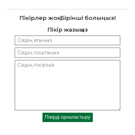
Пікірлер жоқ. Бірінші болыңыз!
Пікір жазыңыз