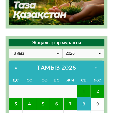
Жаңалықтар мұрағаты
ТАМЫЗ 2026
«
»
ДС
СС
СӘ
БС
ЖМ
СБ
ЖС
1
2
8
3
4
5
6
7
9