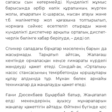
сапасы сын көтермейді. Күнделікті жұ­мыс
барысында әрбір көлік құра­лының жүрген
жолы, атқаратын іс-шарасы, нысан атауы және
т.б. мәліметтер жол қағазына толтырылып,
нормаға сәй­кес есептеліп отырады және
күнде­лікті дис­петчер арқылы орталық диспет­
чер­лік бөлімге хабар берілуде, – деді ол.
Спикер саладағы бірқатар мәсе­ленің барын да
жасырмады. Тарқатып айтсақ, Жалағаш
кентінде орналасқан кеңсе ғимараты күрделі
жөндеуді қажет етеді. Сондай-ақ «Орталық»
насос стан­­сасының темірбетонды қор­шау­лары
құлау алдында тұр. Мұнан бөлек ар­­найы
техникалар да жаңалауды қа­жет етеді.
Ғани Дюсекбаев Бұқарбай батыр, Жаңаталап
елді мекендерінің ауызсу мұнараларын
жаңалау қажеттігін ай­тады. Өйткені бүгінде қос