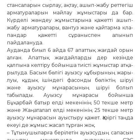
стансаларын сырлау, ақтау, ашып-жабу реттегіш
арматураларын майлау жұмыстары да бар.
Күрделі жөндеу жұ­мыстарына қажетті ашып-
жабу ар­ма­туралары, вантуз және қайтарма кла­
пандар қажетті сұраныспен алынып
пайдалануда.
Ауданда биыл 6 айда 67 апаттық жағдай орын
алған. Апаттық жағ­дай­­ларды дер кезінде
қалпына келтіру бо­йынша тиісті жұмыстар атқа­­
рылуда. Басым бөлігі ауызсу құбырының жа­ры­
луы, құдық ішіндегі фа­сонды бө­ліктің шіруі
және ауызсу мұна­расының шіруі болып
табылады. Ауызсу мұна­расы бойынша
Бұқарбай батыр елді мекенінің 50 текше метр
және Жаңа­талап елді мекенінің 25 текше метр
ауыз­­су мұнарасын ауыстыру қажет. Қа­­зіргі таңда
екеуі де жұмыс жасап тұр­ған жоқ.
– Тұтынушыларға берілетін ауызсу­дың сапасын