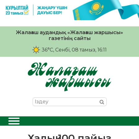
Жалағаш аудандық «Жалағаш жаршысы»
газетінің сайты
36°C
, Сенбі, 08 тамыз, 16:11
Халық 100 пайыз