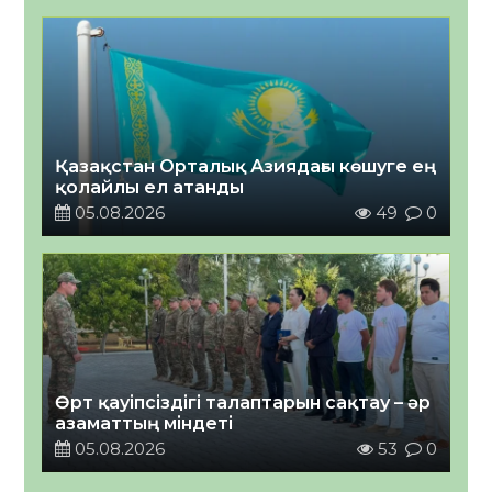
Қазақстан Орталық Азиядағы көшуге ең
қолайлы ел атанды
05.08.2026
49
0
Өрт қауіпсіздігі талаптарын сақтау – әр
азаматтың міндеті
05.08.2026
53
0