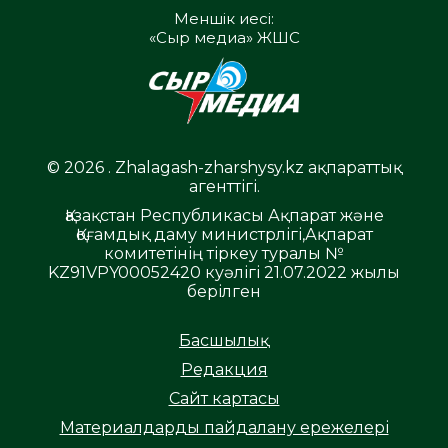
Меншік иесі:
«Сыр медиа» ЖШС
© 2026 . Zhalagash-zharshysy.kz ақпараттық
агенттігі.
Қазақстан Республикасы Ақпарат және
Қоғамдық даму министрлігі,Ақпарат
комитетінің тіркеу туралы №
KZ91VPY00052420 куәлігі 21.07.2022 жылы
берілген
Басшылық
Редакция
Сайт картасы
Материалдарды пайдалану ережелері