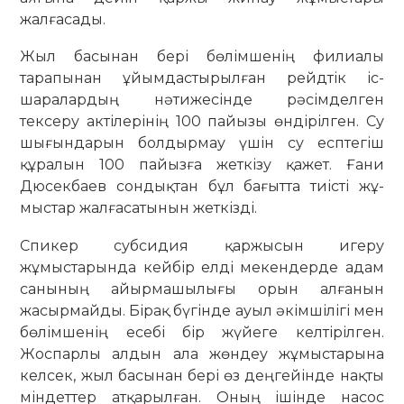
жалғасады.
Жыл басынан бері бөлімшенің фи­лиалы
тарапынан ұйымдастырылған рейд­тік іс-
шаралардың нәтижесінде рә­­сімделген
тексеру актілерінің 100 пайы­зы өндірілген. Су
шығындарын бол­дырмау үшін су есптегіш
құралын 100 па­йызға жеткізу қажет. Ғани
Дюсек­баев сондықтан бұл бағытта тиісті жұ­
мыстар жалғасатынын жеткізді.
Спикер субсидия қаржысын игеру
жұмыстарында кейбір елді мекендерде адам
санының айырмашылығы орын алғанын
жасырмайды. Бірақ бүгінде ауыл әкімшілігі мен
бөлімшенің есебі бір жүйеге келтірілген.
Жоспарлы алдын ала жөндеу жұмыстарына
келсек, жыл ба­сынан бері өз деңгейінде нақты
мін­деттер атқарылған. Оның ішінде насос