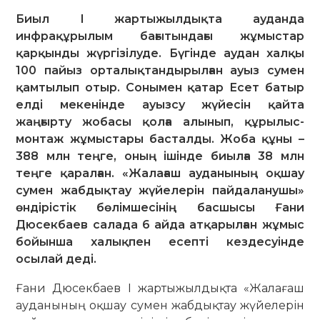
Биыл І жартыжылдықта ауданда
инфрақұрылым бағытындағы жұмыстар
қарқынды жүргізілуде. Бүгінде аудан халқы
100 пайыз орталықтандырылған ауыз сумен
қамтылып отыр. Сонымен қатар Есет батыр
елді мекенінде ауызсу жүйесін қайта
жаңғырту жобасы қолға алынып, құрылыс-
монтаж жұмыстары басталды. Жоба құны –
388 млн теңге, оның ішінде биылға 38 млн
теңге қаралған. «Жалағаш ауданының оқшау
сумен жабдықтау жүйелерін пайдаланушы»
өндірістік бөлімшесінің басшысы Ғани
Дюсекбаев салада 6 айда атқарылған жұмыс
бойынша халықпен есепті кездесуінде
осылай деді.
Ғани Дюсекбаев І жартыжылдықта «Жа­лағаш
ауданының оқшау сумен жабдықтау жүйелерін