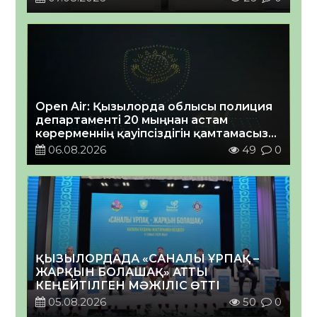
Open Air: Қызылорда облысы полиция
департаменті 20 мыңнан астам
көрерменнің қауіпсіздігін қамтамасыз
етті
06.08.2026
49
0
ҚЫЗЫЛОРДАДА «САНАЛЫ ҰРПАҚ –
ЖАРҚЫН БОЛАШАҚ» АТТЫ
КЕҢЕЙТІЛГЕН МӘЖІЛІС ӨТТІ
05.08.2026
50
0