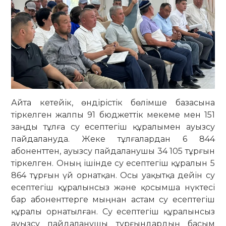
Айта кетейік, өндірістік бөлімше ба­засына
тіркелген жалпы 91 бюджеттік мекеме мен 151
заңды тұлға су есептегіш құралымен ауызсу
пайдалануда. Жеке тұлғалардан 6 844
абоненттен, ауызсу пайдаланушы 34 105 тұрғын
тіркелген. Оның ішінде су есептегіш құралын 5
864 тұрғын үй орнатқан. Осы уақытқа де­йін су
есептегіш құралынсыз және қо­­сымша нүктесі
бар абоненттерге мың­­нан астам су есептегіш
құралы ор­натылған. Су есептегіш құралынсыз
ауызсу пайдаланушы тұрғындардың басым