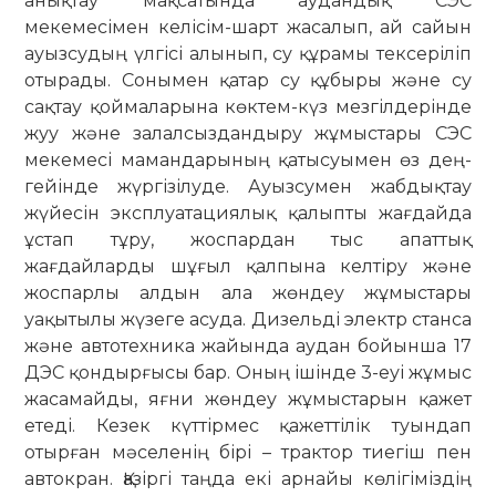
анықтау мақсатында аудандық СЭС
мекемесімен келісім-шарт жасалып, ай сайын
ауызсудың үлгісі алынып, су құрамы тексеріліп
отырады. Сонымен қатар су құбыры және су
сақтау қоймаларына көк­тем-күз мезгілдерінде
жуу және за­лал­­сыз­дандыру жұмыстары СЭС
ме­кеме­сі мамандарының қаты­суымен өз дең­
ге­йінде жүргізілуде. Ауызсумен жаб­­дық­тау
жүйесін эксплуатациялық қа­лыпты жағдайда
ұстап тұру, жос­пардан тыс апаттық
жағдайларды шұғыл қалпына келтіру және
жоспарлы алдын ала жөн­деу жұмыстары
уақытылы жүзеге асуда. Дизельді электр станса
және авто­техника жайында аудан бойынша 17
ДЭС қондырғысы бар. Оның ішінде 3-еуі жұмыс
жасамайды, яғни жөндеу жұмыстарын қажет
етеді. Кезек күттір­мес қажеттілік туындап
отырған мәсе­ленің бірі – трактор тиегіш пен
автокран. Қазіргі таңда екі арнайы көлігіміздің