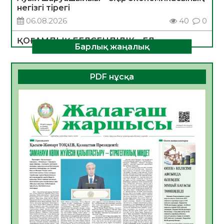
негізгі тірегі
06.08.2026
40
0
ҚОҒАМДЫҚ БЕЛСЕНДІЛІК – ЕЛ
Барлық жаңалық
ДАМУЫНЫҢ НЕГІЗІ
06.08.2026
37
0
PDF нұсқа
ҚҰРЫЛТАЙ САЙЛАУЫ – БОЛАШАҚҚА
БАСТАР ЖАУАПТЫ ТАҢДАУ
06.08.2026
39
0
Инфекциялық ауруларға қарсы иммундау
жұмыстарының тиімділігі
06.08.2026
41
0
Көкжөтел ауруы туралы
06.08.2026
37
0
АПВ вакцинасы туралы мәлімет
06.08.2026
37
0