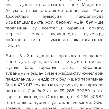
бөлігі аудан орталығында және Мәдениет,
Аққұм елді мекендерінде орналасқан. Ғани
Дюсекбаев ауызсуды пайдалануда
ысырапшылдықта жол бермеу үшін бөлімше
тарапынан су есептегіш құралын орнату,
мерзімі жет­кен құралдарды ауыстыру
бойынша тиісті жұмыстар жалғасатынын
айтады.
Биыл 6 айда ауданда таратылған су көлемі
және ауыз су қаржысын жинауда нәтижелі
жұмыс бар. Тарқатып айтсақ, «Жалағаш
ауданының оқшау сумен жабдықтау жүйелерін
пайдаланушы» өн­дірістік бөлімшесі тарапынан
биыл 435 813 текше метр су тұтынушыларға та­
ратылған. Сол бойынша 35 288 296,89 теңге
қаражат жиналды. Оның ішінде 14 264 406,84
теңгесі жеке тұрғын үйлердің үлесінде. Жыл
ая­ғы­на дейін қаржы жи­нау жұмыстары