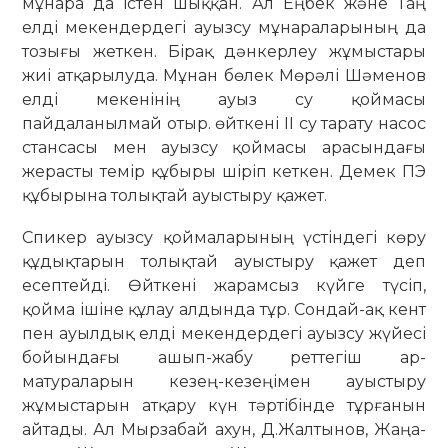
мұнара да істен шыққан. Ал Еңбек және Таң
елді мекендердегі ауызсу мұнараларының да
тозығы жеткен. Бірақ дәнкерлеу жұ­мы­с­тары
жиі атқарылуда. Мұнан бөлек Мөрәлі Шәменов
елді мекенінің ауыз су қоймасы
пайдаланылмай отыр. өйт­кені ІІ су тарату насос
стансасы мен ауызсу қоймасы арасындағы
жерасты темір құбыры шіріп кеткен. Демек ПЭ
құбырына толықтай ауыстыру қажет.
Спикер ауызсу қоймаларының үс­тіндегі көру
құдықтарын толықтай ауыс­­тыру қажет деп
есептейді. Өйткені жа­рамсыз күйге түсіп,
қойма ішіне құ­лау алдында тұр. Сондай-ақ кент
пен ауыл­­дық елді мекендердегі ауыз­су жү­йесі
бойындағы ашып-жабу рет­тегіш ар­
матураларын кезең-ке­зеңімен ауыс­тыру
жұмыстарын атқару күн тәр­­ті­бінде тұрғанын
айтады. Ал Мырзабай ахун, Д.Жалтынов, Жаңа­