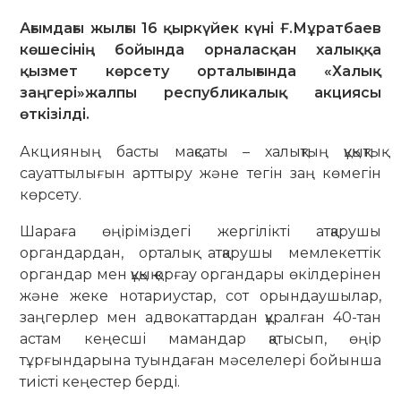
Ағымдағы жылғы 16 қыркүйек күні Ғ.Мұратбаев
көшесінің бойында орналасқан халыққа
қызмет көрсету орталығында «Халық
заңгері»жалпы республикалық акциясы
өткізілді.
Акцияның басты мақсаты – халықтың құқықтық
сауаттылығын арттыру және тегін заң көмегін
көрсету.
Шараға өңіріміздегі жергілікті атқарушы
органдардан, орталық атқарушы мемлекеттік
органдар мен құқық қорғау органдары өкілдерінен
және жеке нотариустар, сот орындаушылар,
заңгерлер мен адвокаттардан құралған 40-тан
астам кеңесші мамандар қатысып, өңір
тұрғындарына туындаған мәселелері бойынша
тиісті кеңестер берді.