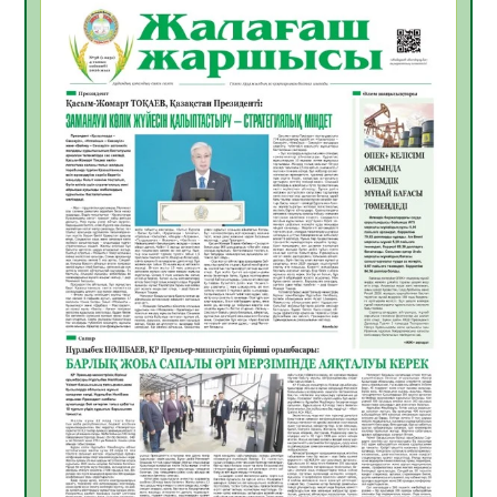
06.08.2026
45
0
Инфекциялық ауруларға қарсы иммундау
жұмыстарының тиімділігі
06.08.2026
48
0
Көкжөтел ауруы туралы
06.08.2026
44
0
АПВ вакцинасы туралы мәлімет
06.08.2026
43
0
Open Air: Қызылорда облысы полиция
департаменті 20 мыңнан астам
көрерменнің қауіпсіздігін қамтамасыз етті
06.08.2026
57
0
ҚЫЗЫЛОРДАДА «САНАЛЫ ҰРПАҚ –
ЖАРҚЫН БОЛАШАҚ» АТТЫ КЕҢЕЙТІЛГЕН
МӘЖІЛІС ӨТТІ
05.08.2026
57
0