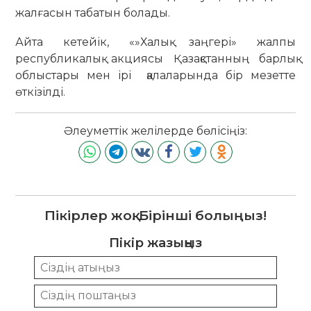
жалғасын табатын болады.
Айта кетейік, «»Халық заңгері» жалпы
республикалық акциясы Қазақстанның барлық
облыстары мен ірі қалаларында бір мезетте
өткізілді.
Әлеуметтік желілерде бөлісіңіз:
Пікірлер жоқ. Бірінші болыңыз!
Пікір жазыңыз