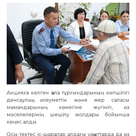
Акцияға келген қала тұрғындарының көпшілігі
денсаулық, әлеуметтік және жер саласы
мамандарының көмегіне жүгініп, өз
мәселелерінің шешілу жолдары бойынша
кеңес алды.
Осы тектес іс-шаралар алдағы уақыттарда да өз