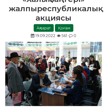
жалпыреспубликалық
акциясы
Ақпарат
Қоғам
19.09.2022
561
0