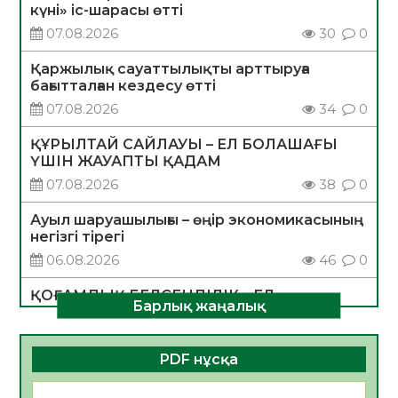
күні» іс-шарасы өтті
07.08.2026
30
0
Қаржылық сауаттылықты арттыруға
бағытталған кездесу өтті
07.08.2026
34
0
ҚҰРЫЛТАЙ САЙЛАУЫ – ЕЛ БОЛАШАҒЫ
ҮШІН ЖАУАПТЫ ҚАДАМ
07.08.2026
38
0
Ауыл шаруашылығы – өңір экономикасының
негізгі тірегі
06.08.2026
46
0
ҚОҒАМДЫҚ БЕЛСЕНДІЛІК – ЕЛ
Барлық жаңалық
ДАМУЫНЫҢ НЕГІЗІ
06.08.2026
44
0
PDF нұсқа
ҚҰРЫЛТАЙ САЙЛАУЫ – БОЛАШАҚҚА
БАСТАР ЖАУАПТЫ ТАҢДАУ