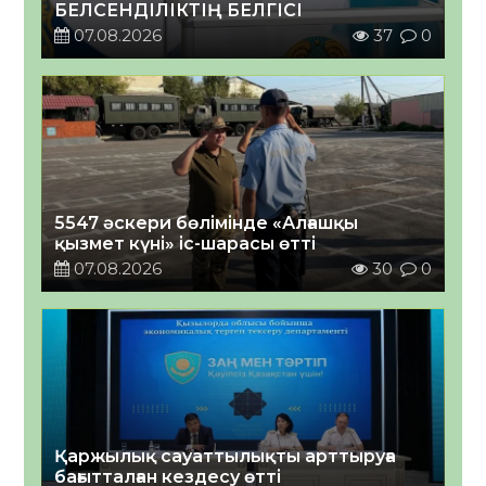
БЕЛСЕНДІЛІКТІҢ БЕЛГІСІ
07.08.2026
37
0
5547 әскери бөлімінде «Алғашқы
қызмет күні» іс-шарасы өтті
07.08.2026
30
0
Қаржылық сауаттылықты арттыруға
бағытталған кездесу өтті