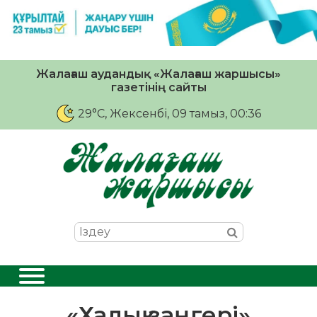
Жалағаш аудандық «Жалағаш жаршысы»
газетінің сайты
29°C
, Жексенбі, 09 тамыз, 00:36
«Халық заңгері»