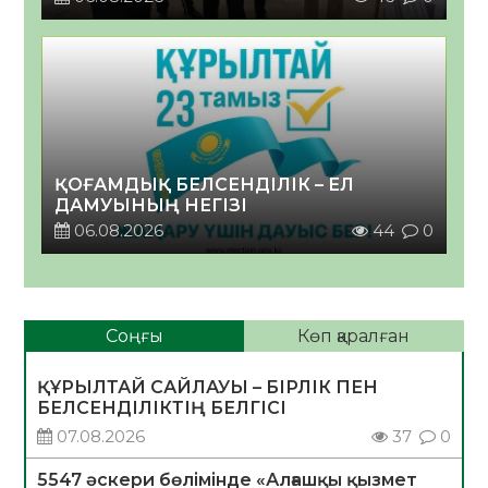
ҚОҒАМДЫҚ БЕЛСЕНДІЛІК – ЕЛ
ДАМУЫНЫҢ НЕГІЗІ
06.08.2026
44
0
Соңғы
Көп қаралған
ҚҰРЫЛТАЙ САЙЛАУЫ – БІРЛІК ПЕН
БЕЛСЕНДІЛІКТІҢ БЕЛГІСІ
07.08.2026
37
0
5547 әскери бөлімінде «Алғашқы қызмет