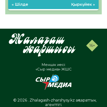
« Шілде
Қыркүйек »
16+
Меншік иесі:
«Сыр медиа» ЖШС
© 2026 . Zhalagash-zharshysy.kz ақпараттық
агенттігі.