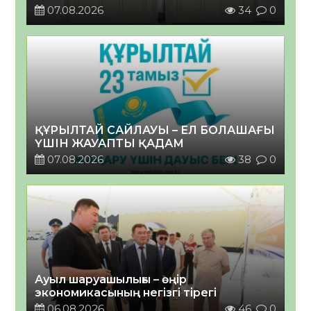
07.08.2026
34
0
ҚҰРЫЛТАЙ САЙЛАУЫ – ЕЛ БОЛАШАҒЫ
ҮШІН ЖАУАПТЫ ҚАДАМ
07.08.2026
38
0
Ауыл шаруашылығы – өңір
экономикасының негізгі тірегі
06.08.2026
46
0