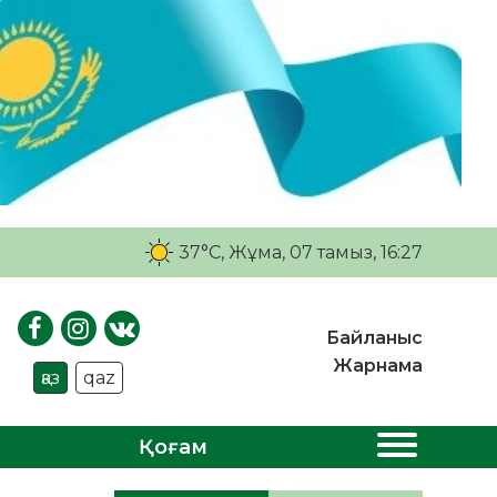
37°C
, Жұма, 07 тамыз, 16:27
Байланыс
Жарнама
қаз
qaz
Қоғам