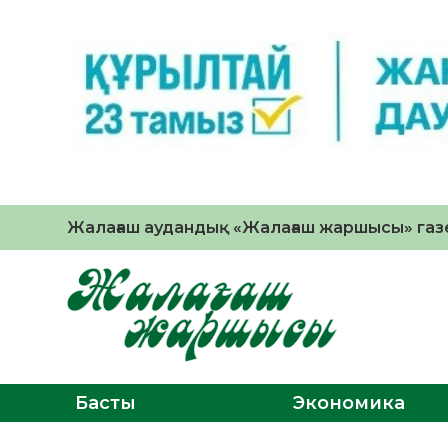
Жалағаш аудандық «Жалағаш жаршысы» газе
Басты
Экономика