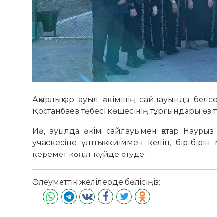
Аққырлықтар ауыл әкімінің сайлауында белс
Қостанбаев төбесі көшесінің тұрғындары өз
Иә, ауылда әкім сайлауымен қатар Наурыз 
учаскесіне ұлттық киіммен келіп, бір-бірі
керемет көңіл-күйде өтуде.
Әлеуметтік желілерде бөлісіңіз: