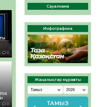
сақтау – әр азаматтың
міндеті
Сауалнама
05.08.2026
38
0
Руслан Рүстемұлы облыс
әкімінің кеңесшісі болып
Инфографика
тағайындалды
05.08.2026
36
0
қты
6
0
Жаңалықтар мұрағаты
ЛІК
ЗІ
ТАМЫЗ
3
0
«
»