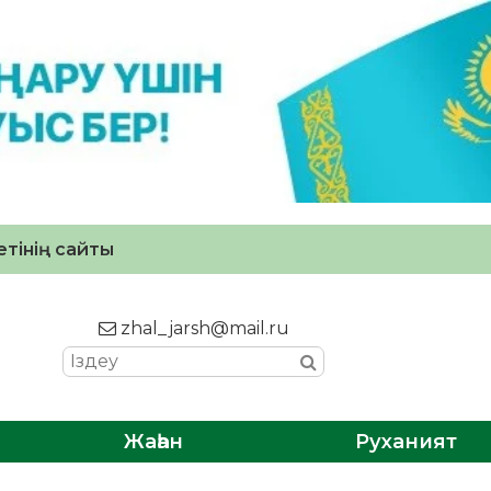
тінің сайты
zhal_jarsh@mail.ru
Жаһан
Руханият