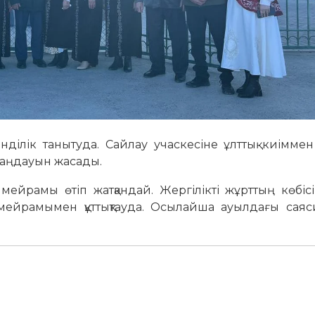
енділік танытуда. Сайлау учаскесіне ұлттық киімме
 таңдауын жасады.
мейрамы өтіп жатқандай. Жергілікті жұрттың көбіс
н мейрамымен құттықтауда. Осылайша ауылдағы саяс