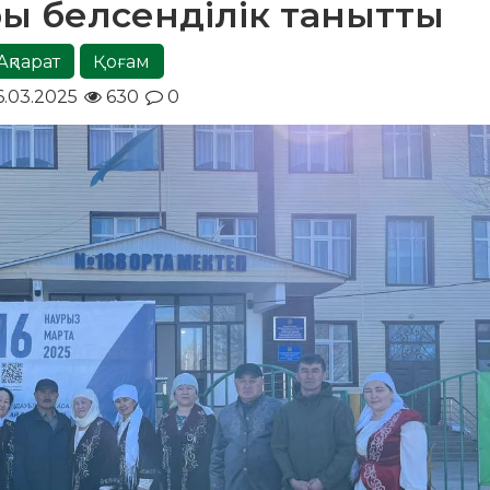
ы белсенділік танытты
Ақпарат
Қоғам
6.03.2025
630
0