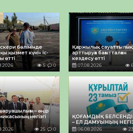
әскери бөлімінде
Қаржылық сауаттылы
қы қызмет күні» іс-
арттыруға бағытталған
ы өтті
кездесу өтті
8.2026
5
0
07.08.2026
шаруашылығы – өңір
микасының негізгі
ҚОҒАМДЫҚ БЕЛСЕНДІ
– ЕЛ ДАМУЫНЫҢ НЕГІ
8.2026
25
0
06.08.2026
2