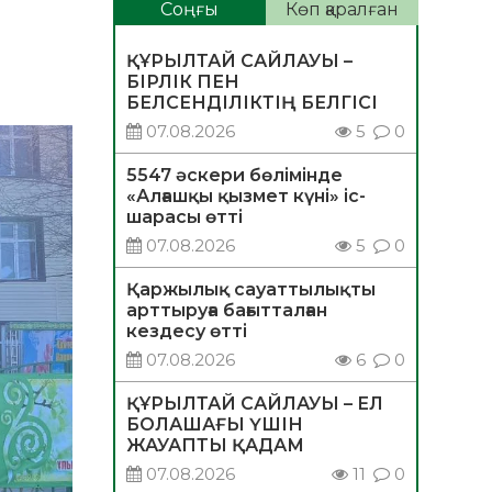
Соңғы
Көп қаралған
ҚҰРЫЛТАЙ САЙЛАУЫ –
БІРЛІК ПЕН
БЕЛСЕНДІЛІКТІҢ БЕЛГІСІ
07.08.2026
5
0
5547 әскери бөлімінде
«Алғашқы қызмет күні» іс-
шарасы өтті
07.08.2026
5
0
Қаржылық сауаттылықты
арттыруға бағытталған
кездесу өтті
07.08.2026
6
0
ҚҰРЫЛТАЙ САЙЛАУЫ – ЕЛ
БОЛАШАҒЫ ҮШІН
ЖАУАПТЫ ҚАДАМ
07.08.2026
11
0