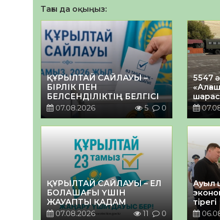
Тағы да оқыңыз:
ҚҰРЫЛТАЙ САЙЛАУЫ –
5547 
БІРЛІК ПЕН
«Алғаш
БЕЛСЕНДІЛІКТІҢ БЕЛГІСІ
шарас
07.08.2026
5
0
07.0
ҚҰРЫЛТАЙ САЙЛАУЫ – ЕЛ
Ауыл 
БОЛАШАҒЫ ҮШІН
эконо
ЖАУАПТЫ ҚАДАМ
тірегі
07.08.2026
11
0
06.0