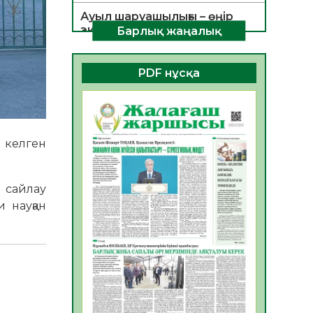
Ауыл шаруашылығы – өңір
экономикасының негізгі
Барлық жаңалық
тірегі
06.08.2026
25
0
PDF нұсқа
ҚОҒАМДЫҚ БЕЛСЕНДІЛІК –
ЕЛ ДАМУЫНЫҢ НЕГІЗІ
06.08.2026
23
0
н келген
ҚҰРЫЛТАЙ САЙЛАУЫ –
БОЛАШАҚҚА БАСТАР
ЖАУАПТЫ ТАҢДАУ
і сайлау
06.08.2026
26
0
и науқан
Инфекциялық ауруларға
қарсы иммундау
жұмыстарының тиімділігі
06.08.2026
27
0
Көкжөтел ауруы туралы
06.08.2026
24
0