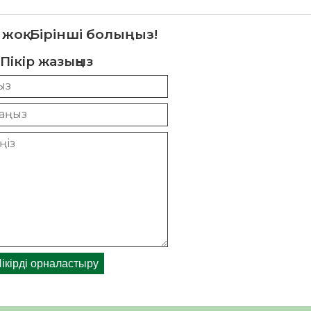
 жоқ. Бірінші болыңыз!
Пікір жазыңыз