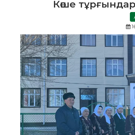
Көше тұрғындар
1