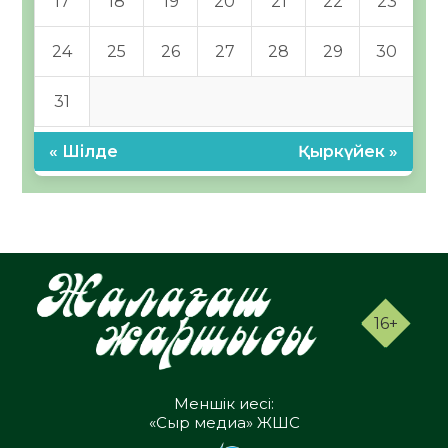
17
18
19
20
21
22
23
24
25
26
27
28
29
30
31
« Шілде
Қыркүйек »
16+
Меншік иесі:
«Сыр медиа» ЖШС