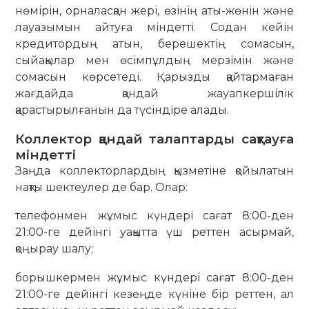
нөмірін, орналасқан жері, өзінің аты-жөнін және
лауазымын айтуға міндетті. Содан кейін
кредитордың атын, берешектің сомасын,
сыйақылар мен өсімпұлдың мерзімін және
сомасын көрсетеді. Қарызды қайтармаған
жағдайда қандай жауапкершілік
қарастырылғанын да түсіндіре алады.
Коллектор қандай талаптарды сақтауға
міндетті
Заңда коллекторлардың қызметіне қойылатын
нақты шектеулер де бар. Олар:
телефонмен жұмыс күндері сағат 8:00-ден
21:00-ге дейінгі уақытта үш реттен асырмай,
қоңырау шалу;
борышкермен жұмыс күндері сағат 8:00-ден
21:00-ге дейінгі кезеңде күніне бір реттен, ал