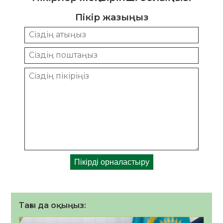
Пікір жазыңыз
Тағы да оқыңыз: