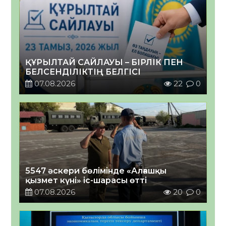
ҚҰРЫЛТАЙ САЙЛАУЫ – БІРЛІК ПЕН
БЕЛСЕНДІЛІКТІҢ БЕЛГІСІ
07.08.2026
22
0
5547 әскери бөлімінде «Алғашқы
қызмет күні» іс-шарасы өтті
07.08.2026
20
0