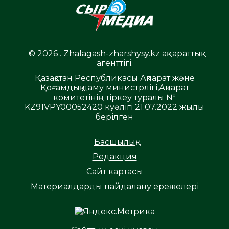
© 2026 . Zhalagash-zharshysy.kz ақпараттық
агенттігі.
Қазақстан Республикасы Ақпарат және
Қоғамдық даму министрлігі,Ақпарат
комитетінің тіркеу туралы №
KZ91VPY00052420 куәлігі 21.07.2022 жылы
берілген
Басшылық
Редакция
Сайт картасы
Материалдарды пайдалану ережелері