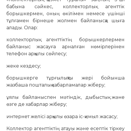
бабына сәйкес, коллекторлық агенттік
борышкермен, оның өкілімен немесе үшінші
тұлғамен бірнеше жолмен байланысқа шыға
алады. Олар:
коллекторлық агенттіктің борышкерлермен
байланыс жасауға арналған нөмірлерінен
телефон арқылы сөйлесу;
жеке кездесу;
борышкерге тұрғылықты жері бойынша
жазбаша пошталық хабарламалар жіберу;
ұялы байланыспен мәтіндік, дыбыстық және
өзге де хабарлар жіберу;
интернет желісі арқылы өзара іс-қимыл жасасу;
Коллектор агенттіктің атауы және есептік тіркеу