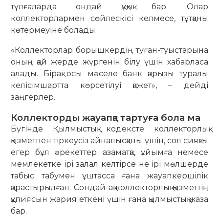
тұлғаларда ондай құқық бар. Олар
коллекторлармен сөйлескісі келмесе, тұтқаны
көтермеуіне болады.
«Коллекторлар борышкердің туған-туыстарына
оның қай жерде жүргенін білу үшін хабарласа
алады. Бірақ осы мәселе банк қарызы туралы
келісімшартта көрсетілуі қажет», – дейді
заңгерлер.
Коллекторды жауапқа тартуға бола ма
Бүгінде Қылмыстық кодексте коллекторлық
қызметпен тіркеусіз айналысқаны үшін, сол сияқты
егер бұл әрекеттер азаматқа, ұйымға немесе
мемлекетке ірі залал келтірсе не ірі мөлшерде
табыс табумен ұштасса ғана жауапкершілік
қарастырылған. Сондай-ақ коллекторлық қызметтің
құпиясын жария еткені үшін ғана қылмыстық жаза
бар.