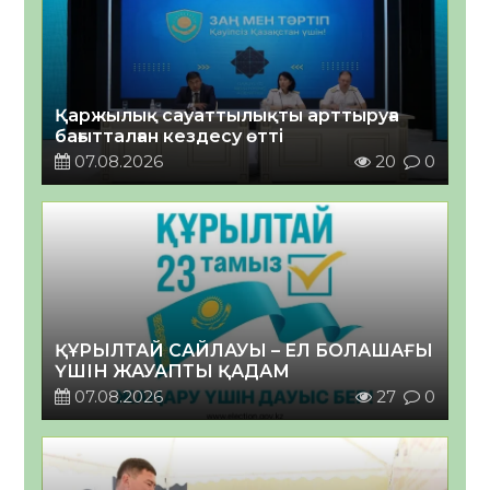
Қаржылық сауаттылықты арттыруға
бағытталған кездесу өтті
07.08.2026
20
0
ҚҰРЫЛТАЙ САЙЛАУЫ – ЕЛ БОЛАШАҒЫ
ҮШІН ЖАУАПТЫ ҚАДАМ
07.08.2026
27
0