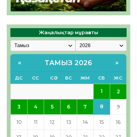
Жаңалықтар мұрағаты
ТАМЫЗ 2026
«
»
ДС
СС
СӘ
БС
ЖМ
СБ
ЖС
1
2
8
3
4
5
6
7
9
10
11
12
13
14
15
16