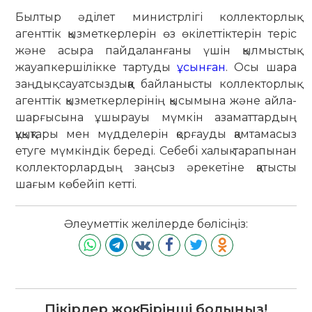
Былтыр әділет министрлігі коллекторлық
агенттік қызметкерлерін өз өкілеттіктерін теріс
және асыра пайдаланғаны үшін қылмыстық
жауапкершілікке тартуды
ұсынған
. Осы шара
заңдық сауатсыздыққа байланысты коллекторлық
агенттік қызметкерлерінің қысымына және айла-
шарғысына ұшырауы мүмкін азаматтардың
құқықтары мен мүдделерін қорғауды қамтамасыз
етуге мүмкіндік береді. Себебі халық тарапынан
коллекторлардың заңсыз әрекетіне қатысты
шағым көбейіп кетті.
Әлеуметтік желілерде бөлісіңіз:
Пікірлер жоқ. Бірінші болыңыз!