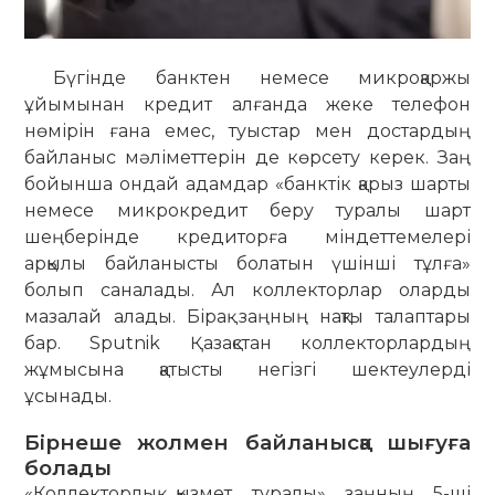
Бүгінде банктен немесе микроқаржы
ұйымынан кредит алғанда жеке телефон
нөмірін ғана емес, туыстар мен достардың
байланыс мәліметтерін де көрсету керек. Заң
бойынша ондай адамдар «банктік қарыз шарты
немесе микрокредит беру туралы шарт
шеңберінде кредиторға міндеттемелері
арқылы байланысты болатын үшінші тұлға»
болып саналады. Ал коллекторлар оларды
мазалай алады. Бірақ заңның нақты талаптары
бар. Sputnik Қазақстан коллекторлардың
жұмысына қатысты негізгі шектеулерді
ұсынады.
Бірнеше жолмен байланысқа шығуға
болады
«Коллекторлық қызмет туралы» заңның 5-ші