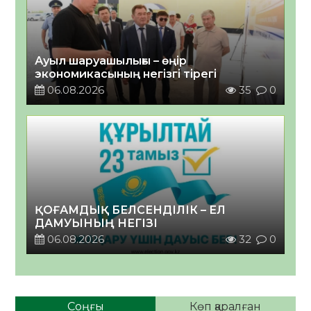
Ауыл шаруашылығы – өңір
экономикасының негізгі тірегі
06.08.2026
35
0
ҚОҒАМДЫҚ БЕЛСЕНДІЛІК – ЕЛ
ДАМУЫНЫҢ НЕГІЗІ
06.08.2026
32
0
Соңғы
Көп қаралған