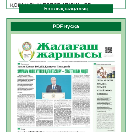
ҚОҒАМДЫҚ БЕЛСЕНДІЛІК – ЕЛ
Барлық жаңалық
ДАМУЫНЫҢ НЕГІЗІ
06.08.2026
32
0
PDF нұсқа
ҚҰРЫЛТАЙ САЙЛАУЫ – БОЛАШАҚҚА
БАСТАР ЖАУАПТЫ ТАҢДАУ
06.08.2026
35
0
Инфекциялық ауруларға қарсы иммундау
жұмыстарының тиімділігі
06.08.2026
36
0
Көкжөтел ауруы туралы
06.08.2026
33
0
АПВ вакцинасы туралы мәлімет
06.08.2026
33
0
Open Air: Қызылорда облысы полиция
департаменті 20 мыңнан астам
көрерменнің қауіпсіздігін қамтамасыз етті