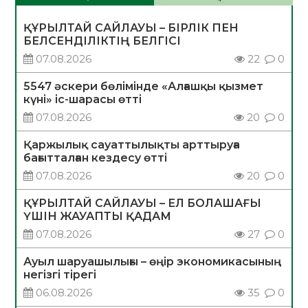
ҚҰРЫЛТАЙ САЙЛАУЫ – БІРЛІК ПЕН
БЕЛСЕНДІЛІКТІҢ БЕЛГІСІ
07.08.2026
22
0
5547 әскери бөлімінде «Алғашқы қызмет
күні» іс-шарасы өтті
07.08.2026
20
0
Қаржылық сауаттылықты арттыруға
бағытталған кездесу өтті
07.08.2026
20
0
ҚҰРЫЛТАЙ САЙЛАУЫ – ЕЛ БОЛАШАҒЫ
ҮШІН ЖАУАПТЫ ҚАДАМ
07.08.2026
27
0
Ауыл шаруашылығы – өңір экономикасының
негізгі тірегі
06.08.2026
35
0