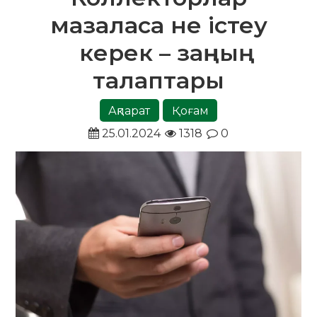
мазаласа не істеу
керек – заңның
талаптары
Ақпарат
Қоғам
25.01.2024
1318
0