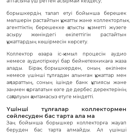
аптасына үш реттен асырмай кездесу;
борышкердің талап етуі бойынша берешек
мөлшерін растайтын құжатты және коллекторлық
агенттіктің берешекке қатысты қызметті жүзеге
асыру жөніндегі өкілеттігін растайтын
құжаттардың көшірмесін көрсету.
Коллектор өзара іс-қимыл процесін аудио
немесе аудиотіркеуі бар бейнетехникаға жаза
алады. Бірақ борышкерден, оның өкілінен
немесе үшінші тұлғадан алынған құжаттар мен
ақпараттың, соның ішінде банк құпиясы және
заңмен қорғалатын өзге де дербес деректерінің
сақталуын қамтамасыз етуге міндетті.
Үшінші тұлғалар коллектормен
сөйлесуден бас тарта ала ма
Заң бойынша борышкер коллекторға жауап
беруден бас тарта алмайды. Ал үшінші