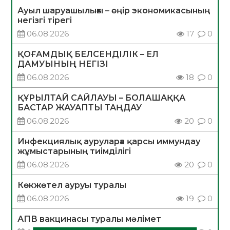
Ауыл шаруашылығы – өңір экономикасының
негізгі тірегі
06.08.2026
17
0
ҚОҒАМДЫҚ БЕЛСЕНДІЛІК – ЕЛ
ДАМУЫНЫҢ НЕГІЗІ
06.08.2026
18
0
ҚҰРЫЛТАЙ САЙЛАУЫ – БОЛАШАҚҚА
БАСТАР ЖАУАПТЫ ТАҢДАУ
06.08.2026
20
0
Инфекциялық ауруларға қарсы иммундау
жұмыстарының тиімділігі
06.08.2026
20
0
Көкжөтел ауруы туралы
06.08.2026
19
0
АПВ вакцинасы туралы мәлімет