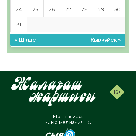
24
25
26
27
28
29
30
31
« Шілде
Қыркүйек »
16+
Меншік иесі:
«Сыр медиа» ЖШС