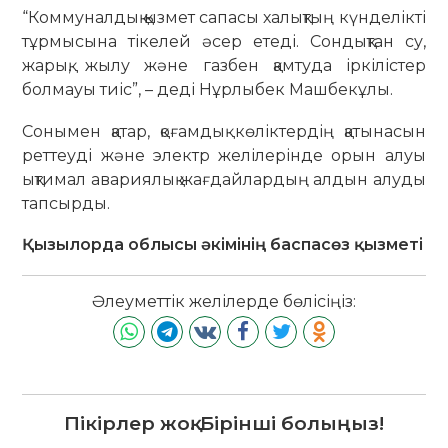
“Коммуналдық қызмет сапасы халықтың күнделікті
тұрмысына тікелей әсер етеді. Сондықтан су,
жарық, жылу және газбен қамтуда іркілістер
болмауы тиіс”, – деді Нұрлыбек Машбекұлы.
Сонымен қатар, қоғамдық көліктердің қатынасын
реттеуді және электр желілерінде орын алуы
ықтимал авариялық жағдайлардың алдын алуды
тапсырды.
Қызылорда облысы әкімінің баспасөз қызметі
Әлеуметтік желілерде бөлісіңіз:
Пікірлер жоқ. Бірінші болыңыз!