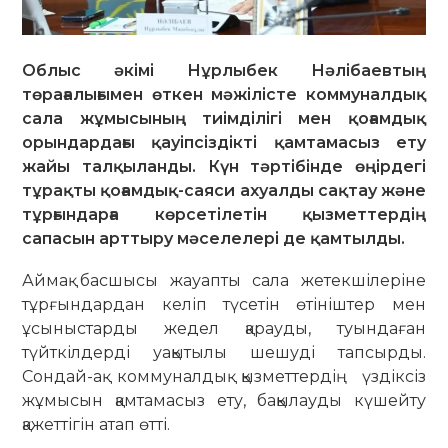
Облыс әкімі Нұрлыбек Нәлібаевтың
төрағалығымен өткен мәжілісте коммуналдық
сала жұмысының тиімділігі мен қоғамдық
орындардағы қауіпсіздікті қамтамасыз ету
жайы талқыланды. Күн тәртібінде өңірдегі
тұрақты қоғамдық-саяси ахуалды сақтау және
тұрғындарға көрсетілетін қызметтердің
сапасын арттыру мәселелері де қамтылды.
Аймақ басшысы жауапты сала жетекшілеріне
тұрғындардан келіп түсетін өтініштер мен
ұсыныстарды жедел қарауды, туындаған
түйткілдерді уақытылы шешуді тапсырды.
Сондай-ақ коммуналдық қызметтердің үздіксіз
жұмысын қамтамасыз ету, бақылауды күшейту
қажеттігін атап өтті.