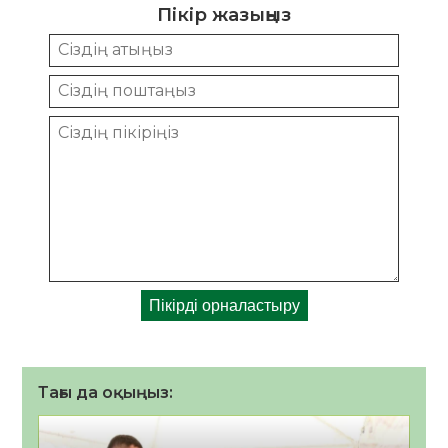
Пікір жазыңыз
Тағы да оқыңыз: