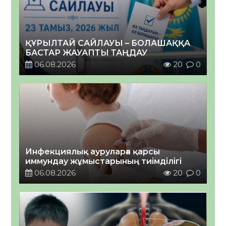
ҚҰРЫЛТАЙ САЙЛАУЫ – БОЛАШАҚҚА
БАСТАР ЖАУАПТЫ ТАҢДАУ
06.08.2026
20
0
Инфекциялық ауруларға қарсы
иммундау жұмыстарының тиімділігі
06.08.2026
20
0