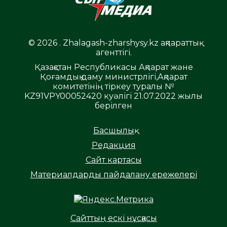
© 2026 . Zhalagash-zharshysy.kz ақпараттық
агенттігі.
Қазақстан Республикасы Ақпарат және
Қоғамдық даму министрлігі,Ақпарат
комитетінің тіркеу туралы №
KZ91VPY00052420 куәлігі 21.07.2022 жылы
берілген
Басшылық
Редакция
Сайт картасы
Материалдарды пайдалану ережелері
Сайттың ескі нұсқасы