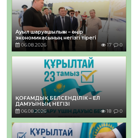
Ауыл шаруашылығы – өңір
экономикасының негізгі тірегі
06.08.2026
17
0
ҚОҒАМДЫҚ БЕЛСЕНДІЛІК – ЕЛ
ДАМУЫНЫҢ НЕГІЗІ
06.08.2026
18
0