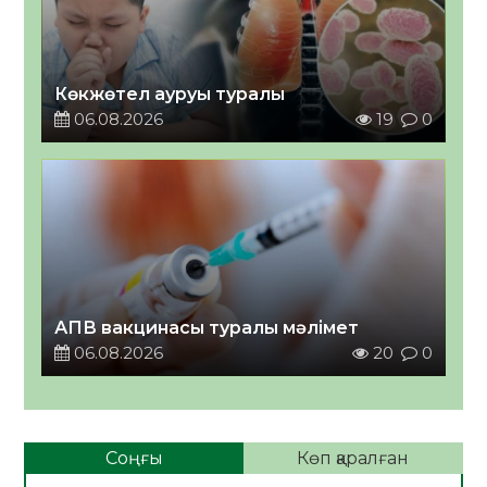
Көкжөтел ауруы туралы
06.08.2026
19
0
АПВ вакцинасы туралы мәлімет
06.08.2026
20
0
Соңғы
Көп қаралған