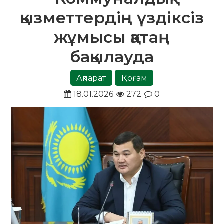
қызметтердің үздіксіз
жұмысы қатаң
бақылауда
Ақпарат
Қоғам
18.01.2026
272
0