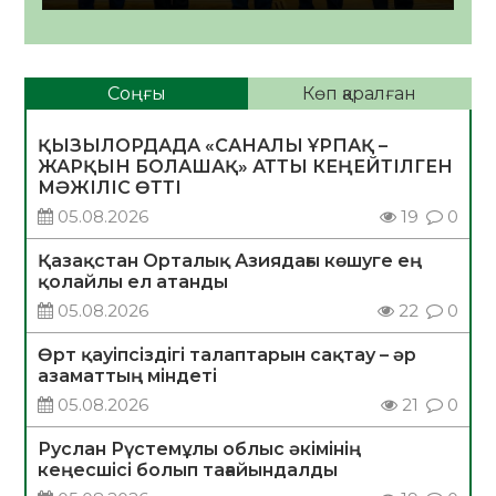
Соңғы
Көп қаралған
ҚЫЗЫЛОРДАДА «САНАЛЫ ҰРПАҚ –
ЖАРҚЫН БОЛАШАҚ» АТТЫ КЕҢЕЙТІЛГЕН
МӘЖІЛІС ӨТТІ
05.08.2026
19
0
Қазақстан Орталық Азиядағы көшуге ең
қолайлы ел атанды
05.08.2026
22
0
Өрт қауіпсіздігі талаптарын сақтау – әр
азаматтың міндеті
05.08.2026
21
0
Руслан Рүстемұлы облыс әкімінің
кеңесшісі болып тағайындалды