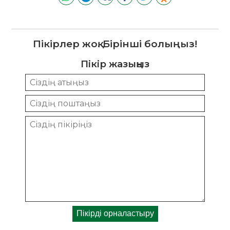
Пікірлер жоқ. Бірінші болыңыз!
Пікір жазыңыз