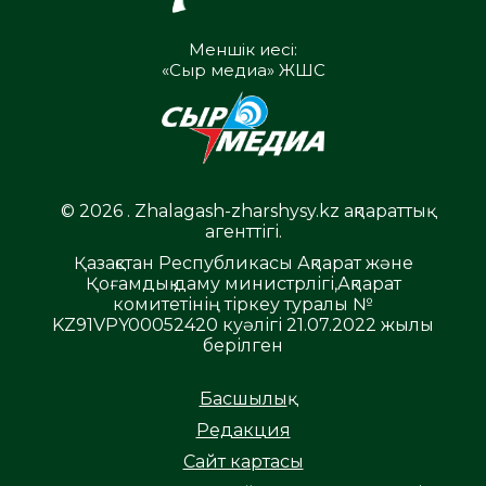
Меншік иесі:
«Сыр медиа» ЖШС
© 2026 . Zhalagash-zharshysy.kz ақпараттық
агенттігі.
Қазақстан Республикасы Ақпарат және
Қоғамдық даму министрлігі,Ақпарат
комитетінің тіркеу туралы №
KZ91VPY00052420 куәлігі 21.07.2022 жылы
берілген
Басшылық
Редакция
Сайт картасы