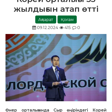
жылдығын атап өтті
Ақпарат
Қоғам
09.12.2024
415
0
Өнер орталығында Сыр өңіріндегі Корей