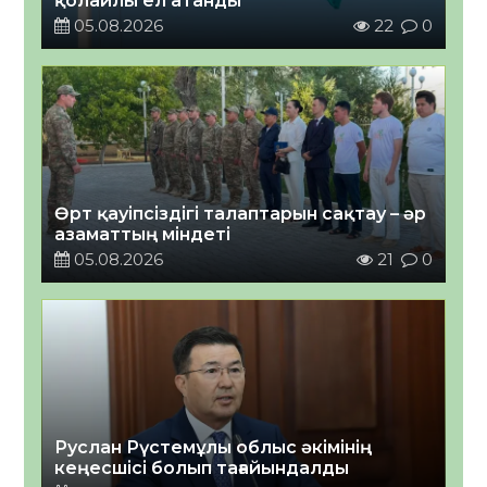
қолайлы ел атанды
05.08.2026
22
0
Өрт қауіпсіздігі талаптарын сақтау – әр
азаматтың міндеті
05.08.2026
21
0
Руслан Рүстемұлы облыс әкімінің
кеңесшісі болып тағайындалды