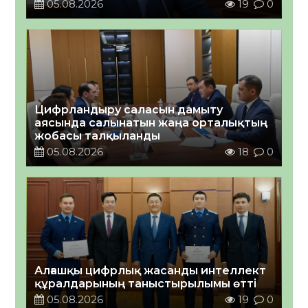
05.08.2026
19
0
Цифрландыру саласын дамыту
аясында салынатын жаңа орталықтың
жобасы талқыланды
05.08.2026
18
0
Алғашқы цифрлық жасанды интеллект
құралдарының таныстырылымы өтті
05.08.2026
19
0