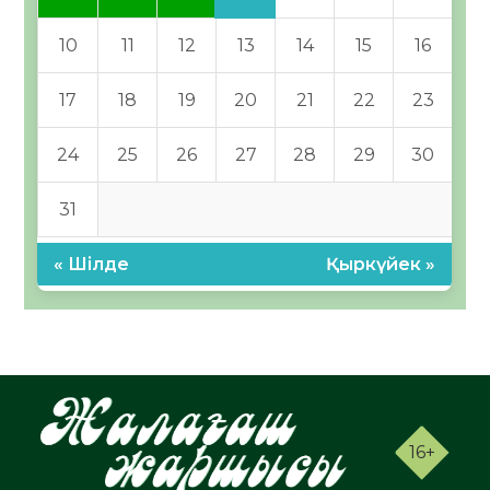
10
11
12
13
14
15
16
17
18
19
20
21
22
23
24
25
26
27
28
29
30
31
« Шілде
Қыркүйек »
16+