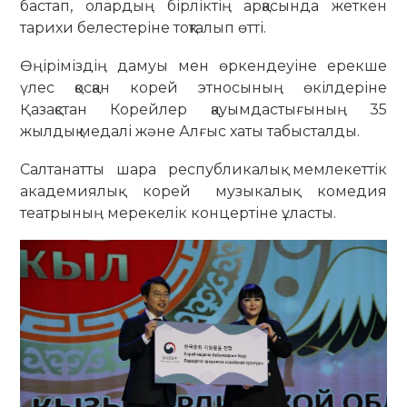
бастап, олардың бірліктің арқасында жеткен
тарихи белестеріне тоқталып өтті.
Өңіріміздің дамуы мен өркендеуіне ерекше
үлес қосқан корей этносының өкілдеріне
Қазақстан Корейлер қауымдастығының 35
жылдық медалі және Алғыс хаты табысталды.
Салтанатты шара республикалық мемлекеттік
академиялық корей музыкалық комедия
театрының мерекелік концертіне ұласты.