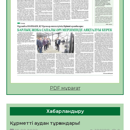
Мектептен – Ұлттық ұлан сапына
04.08.2026
35
0
Үкіметтік емес ұйымдарға арналған
сыйлықақы конкурсына өтінім қабылдау
басталды
04.08.2026
40
0
Үкіметте Президенттің отандық тауарды
қолдау жөніндегі тапсырмаларының
жүзеге асырылу барысы қаралуда
04.08.2026
39
0
PDF мұрағат
Жазғы лагерьде оқушылармен
профилактикалық кездесу өтті
04.08.2026
48
0
Хабарландыру
Құрылтай: Қызылордада 1344 комиссия
мүшесінің білімі жетілдіріледі
Құрметті аудан тұрғындары!
04.08.2026
39
0