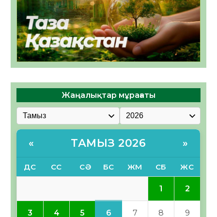
Жаңалықтар мұрағаты
ТАМЫЗ 2026
«
»
ДС
СС
СӘ
БС
ЖМ
СБ
ЖС
1
2
6
3
4
5
7
8
9