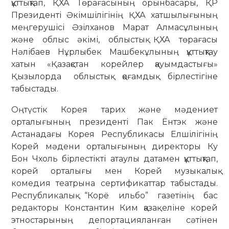
құттықтап, ҚХА Төрағасының орынбасары, ҚР
Президенті Әкімшілігінің ҚХА хатшылығының
меңгерушісі Әзілханов Марат Алмасұлының
және облыс әкімі, облыстық ҚХА төрағасы
Нәлібаев Нұрлыбек Машбекұлының құттықтау
хатын «Қазақстан корейлер қауымдастығы»
Қызылорда облыстық қоғамдық бірлестігіне
табыстады.
Оңтүстік Корея тарих және мәдениет
орталығының президенті Пак Ёнтэк және
Астанадағы Корея Республикасы Елшілігінің
Корей мәдени орталығының директоры Ку
Бон Чхоль бірлестікті атаулы датамен құттықтап,
корей орталығы мен Корей музыкалық
комедия театрына сертификаттар табыстады.
Республикалық “Корё ильбо” газетінің бас
редакторы Константин Ким қазақ еліне корей
этностарының депортацияланған сәтінен