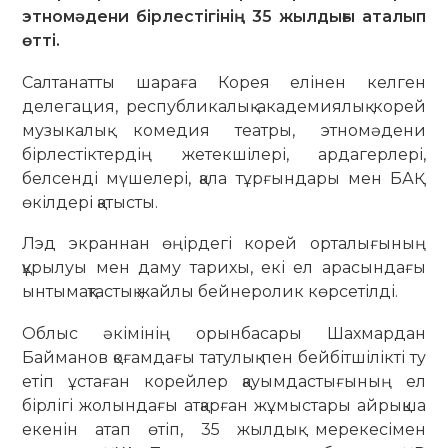
этномәдени бірлестігінің 35 жылдығы аталып
өтті.
Салтанатты шараға Корея елінен келген
делегация, республикалық академиялық корей
музыкалық комедия театры, этномәдени
бірлестіктердің жетекшілері, ардагерлері,
белсенді мүшелері, қала тұрғындары мен БАҚ
өкілдері қатысты.
Лэд экраннан өңірдегі корей орталығының
құрылуы мен даму тарихы, екі ел арасындағы
ынтымақтастық жайлы бейнеролик көрсетілді.
Облыс әкімінің орынбасары Шахмардан
Байманов қоғамдағы татулық пен бейбітшілікті ту
етіп ұстаған корейлер қауымдастығының ел
бірлігі жолындағы атқарған жұмыстары айрықша
екенін атап өтіп, 35 жылдық мерекесімен