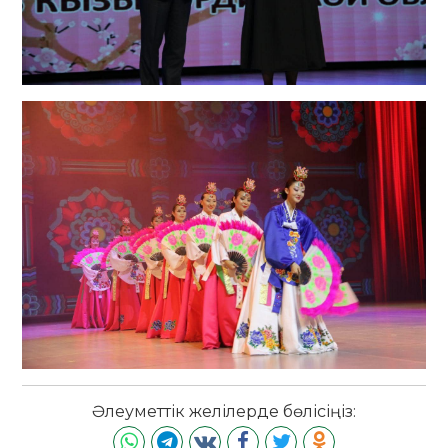
Әлеуметтік желілерде бөлісіңіз: