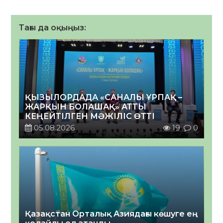
Тағы да оқыңыз:
ҚЫЗЫЛОРДАДА «САНАЛЫ ҰРПАҚ –
ЖАРҚЫН БОЛАШАҚ» АТТЫ
КЕҢЕЙТІЛГЕН МӘЖІЛІС ӨТТІ
05.08.2026
19
0
Қазақстан Орталық Азиядағы көшуге ең