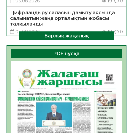
05.08.2026
19
0
Цифрландыру саласын дамыту аясында
салынатын жаңа орталықтың жобасы
талқыланды
05.08.2026
18
0
Барлық жаңалық
Алғашқы цифрлық жасанды интеллект
құралдарының таныстырылымы өтті
PDF нұсқа
05.08.2026
19
0
Қазақстандықтардың 72,3%-ы жаңа
Құрылтай үшін дауыс беруге дайын
05.08.2026
21
0
ӘРБІР ДАУЫС – ҚОҒАМ ДАМУЫНА
ҚОСЫЛҒАН ҮЛЕС
05.08.2026
27
0
ҚҰРЫЛТАЙ САЙЛАУЫ – БІРЛІК ПЕН
ЖАУАПКЕРШІЛІККЕ БАСТАЙТЫН ҚАДАМ
05.08.2026
26
0