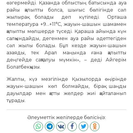
өзгермейді. Қазанда облыстың батысында ауа
райы қалыпты болса, шығыс бөлігінде сәл
жылырақ болады деп күтіледі. Орташа
температура +9…+11°С, жауын-шашын шамамен
қалыпты мөлшерде түседі. Қараша айында күн
салқындайды, дегенмен ауа райы әдеттегіден
сәл жылы болады. Бұл кезде жауын-шашын
азаяды, тек Арал маңында ғана қалыпты
деңгейде сақталуы мүмкін», – деді Айгерім
Болатбекқызы.
Жалпы, күз мезгілінде Қызылорда өңірінде
жауын-шашын көп болмайды, бірақ шаңды
дауылдар мен қатты желдер жиі қайталанып
тұрады.
Әлеуметтік желілерде бөлісіңіз: