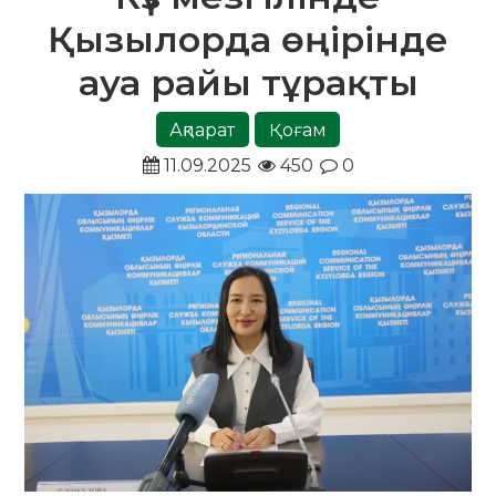
Қызылорда өңірінде
ауа райы тұрақты
Ақпарат
Қоғам
11.09.2025
450
0