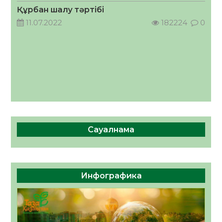
05.08.2026
36
0
Құрбан шалу тәртібі
11.07.2022
182224
0
Сауалнама
Инфографика