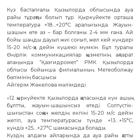
Күз басталғалы Қызылорда облысында ауа
райы тұрақты болып тұр. Қыркүйекте орташа
температура +18…+20°С аралығында. Жауын-
шашын өте аз – бар болғаны 2-4 мм ғана. Ай
бойы шаңды дауыл жиі соғып, жел кей күндері
15-20 м/с-қа дейін күшеюі мүмкін. Бұл туралы
Өңірлік коммуникациялар қызметінің ақпарат
алаңында “Қазгидромет” РМК Қызылорда
облысы бойынша филиалының Метеоболжау
бөлімінің басшысы
Айгерім Жөкелова мәлімдеді.
«12 қыркүйекте Қызылорда қаласында күн ашық-
бұлтты, жауын-шашынсыз өтеді. Солтүстік-
шығыстан соққан желдің екпіні 15-20 м/с дейін
жетіп, ауа температурасы түнде +13…+15°С,
күндіз +25…+27°С шамасында болады.
Күздің алдағы айларында да ауа райы қатты