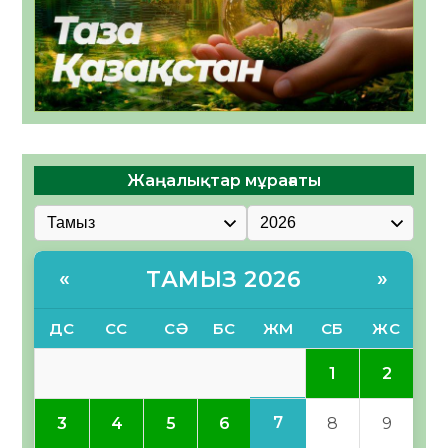
Жаңалықтар мұрағаты
ТАМЫЗ 2026
«
»
ДС
СС
СӘ
БС
ЖМ
СБ
ЖС
1
2
7
3
4
5
6
8
9