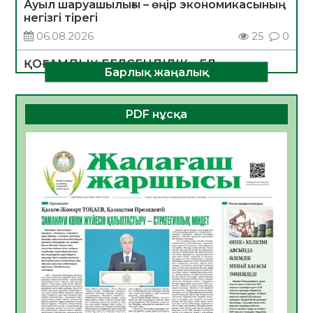
Ауыл шаруашылығы – өңір экономикасының
негізгі тірегі
06.08.2026
25
0
ҚОҒАМДЫҚ БЕЛСЕНДІЛІК – ЕЛ
Барлық жаңалық
ДАМУЫНЫҢ НЕГІЗІ
06.08.2026
23
0
PDF нұсқа
ҚҰРЫЛТАЙ САЙЛАУЫ – БОЛАШАҚҚА
БАСТАР ЖАУАПТЫ ТАҢДАУ
06.08.2026
26
0
Инфекциялық ауруларға қарсы иммундау
жұмыстарының тиімділігі
06.08.2026
27
0
Көкжөтел ауруы туралы
06.08.2026
24
0
АПВ вакцинасы туралы мәлімет
06.08.2026
25
0