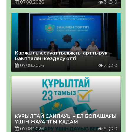
07.08.2026
3
0
Қаржылық сауаттылықты арттыруға
бағытталған кездесу өтті
07.08.2026
2
0
ҚҰРЫЛТАЙ САЙЛАУЫ – ЕЛ БОЛАШАҒЫ
ҮШІН ЖАУАПТЫ ҚАДАМ
07.08.2026
9
0