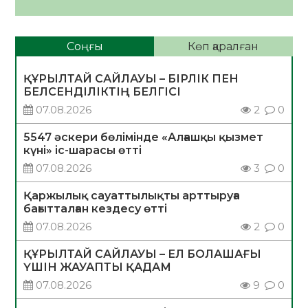
Соңғы
Көп қаралған
ҚҰРЫЛТАЙ САЙЛАУЫ – БІРЛІК ПЕН
БЕЛСЕНДІЛІКТІҢ БЕЛГІСІ
07.08.2026
2
0
5547 әскери бөлімінде «Алғашқы қызмет
күні» іс-шарасы өтті
07.08.2026
3
0
Қаржылық сауаттылықты арттыруға
бағытталған кездесу өтті
07.08.2026
2
0
ҚҰРЫЛТАЙ САЙЛАУЫ – ЕЛ БОЛАШАҒЫ
ҮШІН ЖАУАПТЫ ҚАДАМ
07.08.2026
9
0