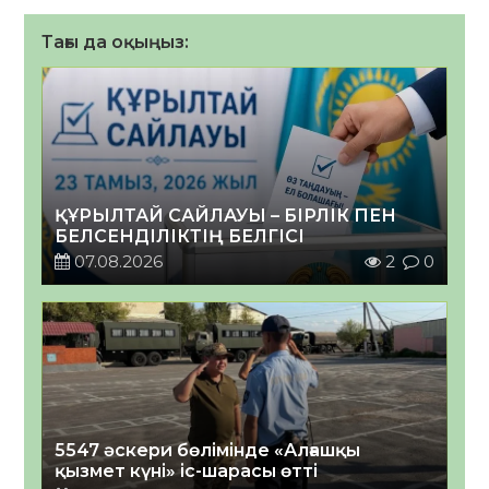
Тағы да оқыңыз:
ҚҰРЫЛТАЙ САЙЛАУЫ – БІРЛІК ПЕН
БЕЛСЕНДІЛІКТІҢ БЕЛГІСІ
07.08.2026
2
0
5547 әскери бөлімінде «Алғашқы
қызмет күні» іс-шарасы өтті