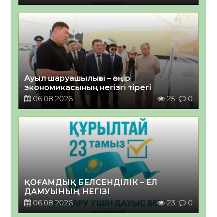
Ауыл шаруашылығы – өңір
экономикасының негізгі тірегі
06.08.2026
25
0
ҚОҒАМДЫҚ БЕЛСЕНДІЛІК – ЕЛ
ДАМУЫНЫҢ НЕГІЗІ
06.08.2026
23
0