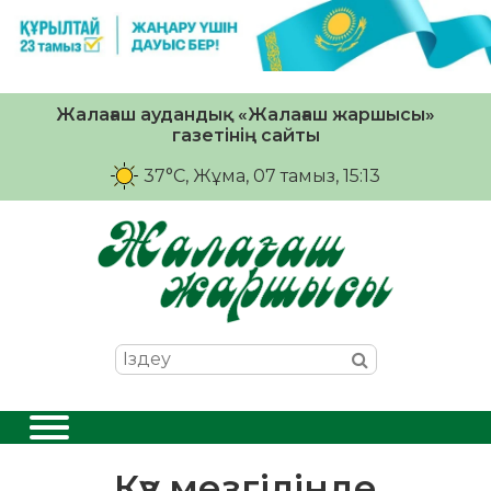
Жалағаш аудандық «Жалағаш жаршысы»
газетінің сайты
37°C
, Жұма, 07 тамыз, 15:13
Күз мезгілінде