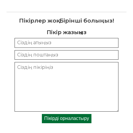
Пікірлер жоқ. Бірінші болыңыз!
Пікір жазыңыз