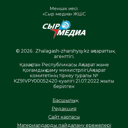
Меншік иесі:
«Сыр медиа» ЖШС
© 2026 . Zhalagash-zharshysy.kz ақпараттық
агенттігі.
Қазақстан Республикасы Ақпарат және
Қоғамдық даму министрлігі,Ақпарат
комитетінің тіркеу туралы №
KZ91VPY00052420 куәлігі 21.07.2022 жылы
берілген
Басшылық
Редакция
Сайт картасы
Материалдарды пайдалану ережелері