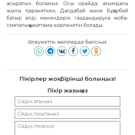
асыратын боламыз. Осы орайда, ағымдағы
жылы Қаракеткен, Далдабай және Бұқарбай
батыр елді мекендерін газдандыруға жоба-
сметалық құжаттама әзірленетін болады.
Әлеуметтік желілерде бөлісіңіз:
Пікірлер жоқ. Бірінші болыңыз!
Пікір жазыңыз