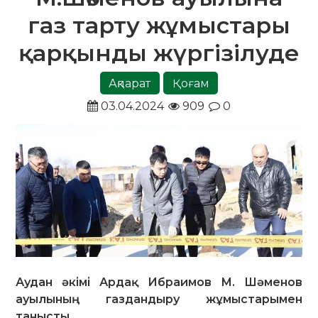
газ тарту жұмыстары
қарқынды жүргізілуде
Ақпарат
Қоғам
03.04.2024
909
0
Аудан әкімі Ардақ Ибраимов М. Шәменов
ауылының газдандыру жұмыстарымен
танысты.