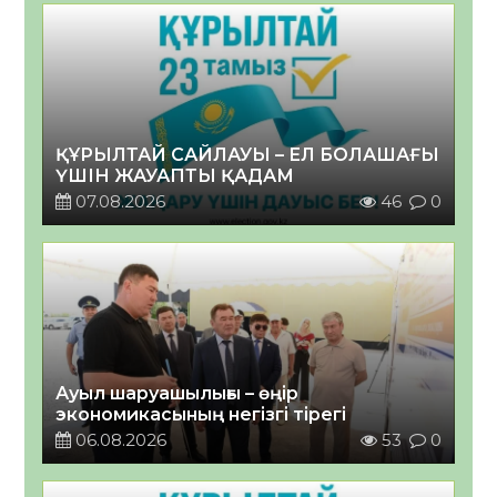
ҚҰРЫЛТАЙ САЙЛАУЫ – ЕЛ БОЛАШАҒЫ
ҮШІН ЖАУАПТЫ ҚАДАМ
07.08.2026
46
0
Ауыл шаруашылығы – өңір
экономикасының негізгі тірегі
06.08.2026
53
0