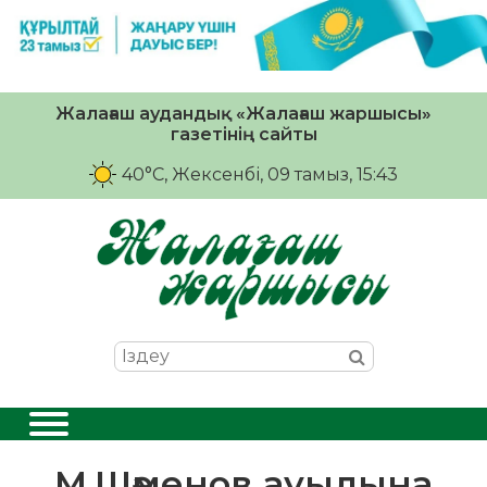
Жалағаш аудандық «Жалағаш жаршысы»
газетінің сайты
40°C
, Жексенбі, 09 тамыз, 15:43
М.Шәменов ауылына