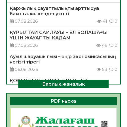
Қаржылық сауаттылықты арттыруға
бағытталған кездесу өтті
07.08.2026
41
0
ҚҰРЫЛТАЙ САЙЛАУЫ – ЕЛ БОЛАШАҒЫ
ҮШІН ЖАУАПТЫ ҚАДАМ
07.08.2026
46
0
Ауыл шаруашылығы – өңір экономикасының
негізгі тірегі
06.08.2026
53
0
ҚОҒАМДЫҚ БЕЛСЕНДІЛІК – ЕЛ
Барлық жаңалық
ДАМУЫНЫҢ НЕГІЗІ
06.08.2026
51
0
PDF нұсқа
ҚҰРЫЛТАЙ САЙЛАУЫ – БОЛАШАҚҚА
БАСТАР ЖАУАПТЫ ТАҢДАУ
06.08.2026
53
0