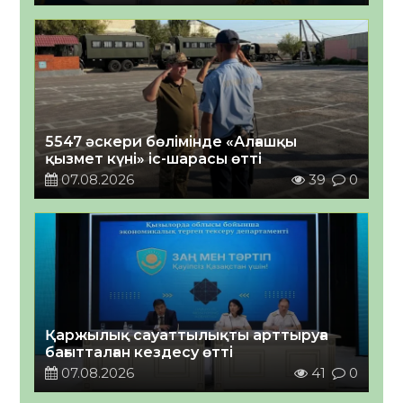
5547 әскери бөлімінде «Алғашқы
қызмет күні» іс-шарасы өтті
07.08.2026
39
0
Қаржылық сауаттылықты арттыруға
бағытталған кездесу өтті
07.08.2026
41
0