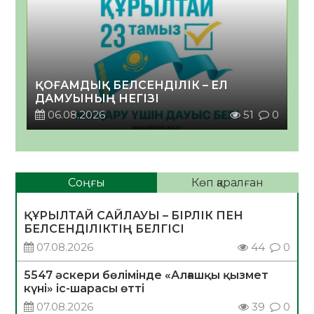
ҚОҒАМДЫҚ БЕЛСЕНДІЛІК – ЕЛ
ДАМУЫНЫҢ НЕГІЗІ
06.08.2026
51
0
Соңғы
Көп қаралған
ҚҰРЫЛТАЙ САЙЛАУЫ – БІРЛІК ПЕН
БЕЛСЕНДІЛІКТІҢ БЕЛГІСІ
07.08.2026
44
0
5547 әскери бөлімінде «Алғашқы қызмет
күні» іс-шарасы өтті
07.08.2026
39
0