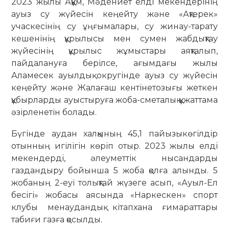
2023 жылы Аққұм, Мәдениет елді мекендерінің
ауыз су жүйесін кеңейту және «Ақтерек»
учаскесінің су ұңғымалары, су жинау-тарату
кешенінің құрылысы мен сумен жабдықтау
жүйесінің құрылыс жұмыстары аяқталып,
пайдалануға берілсе, ағымдағы жылы
Аламесек ауылдық округінде ауыз су жүйесін
кеңейту және Жалағаш кентінетозығы жеткен
құбырларды ауыстыруға жоба-сметалық құжаттама
әзірленетін болады.
Бүгінде аудан халқының 45,1 пайызыкөгілдір
отынның игілігін көріп отыр. 2023 жылы елді
мекендерді, әлеуметтік нысандарды
газдандыру бойынша 5 жоба қолға алынды. 5
жобаның 2-еуі толықтай жүзеге асып, «Ауыл-Ел
бесігі» жобасы аясында «Наркескен» спорт
клубы менаудандық кітапхана ғимараттары
табиғи газға қосылды.