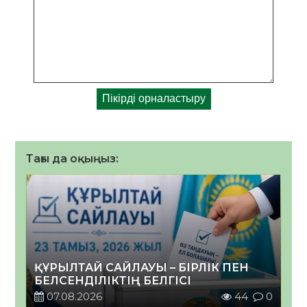
Тағы да оқыңыз:
ҚҰРЫЛТАЙ САЙЛАУЫ – БІРЛІК ПЕН
БЕЛСЕНДІЛІКТІҢ БЕЛГІСІ
07.08.2026
44
0