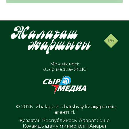
16+
Меншік иесі:
«Сыр медиа» ЖШС
© 2026 . Zhalagash-zharshysy.kz ақпараттық
агенттігі.
Қазақстан Республикасы Ақпарат және
Қоғамдық даму министрлігі,Ақпарат