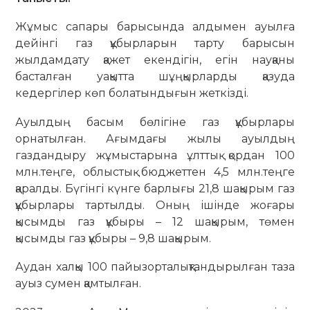
Жұмыс сапары барысында алдымен ауылға
дейінгі газ құбырларын тарту барысын
жылдамдату қажет екендігін, егін науқаны
басталған уақытта шұңқырларды қазуда
кедергілер көп болатындығын жеткізді.
Ауылдың басым бөлігіне газ құбырлары
орнатылған. Ағымдағы жылы ауылдың
газдандыру жұмыстарына ұлттық қордан 100
млн.теңге, облыстық бюджеттен 4,5 млн.теңге
қаралды. Бүгінгі күнге барлығы 21,8 шақырым газ
құбырлары тартылды. Оның ішінде жоғары
қысымды газ құбыры – 12 шақырым, төмен
қысымды газ құбыры – 9,8 шақырым.
Аудан халқы 100 пайызорталықтандырылған таза
ауыз сумен қамтылған.