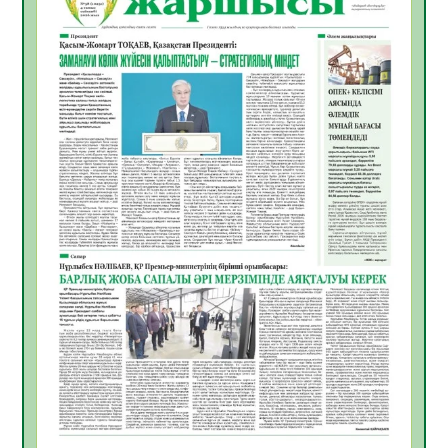
Инфекциялық ауруларға қарсы иммундау
жұмыстарының тиімділігі
06.08.2026
55
0
Көкжөтел ауруы туралы
06.08.2026
53
0
АПВ вакцинасы туралы мәлімет
06.08.2026
52
0
Open Air: Қызылорда облысы полиция
департаменті 20 мыңнан астам
көрерменнің қауіпсіздігін қамтамасыз етті
06.08.2026
64
0
ҚЫЗЫЛОРДАДА «САНАЛЫ ҰРПАҚ –
ЖАРҚЫН БОЛАШАҚ» АТТЫ КЕҢЕЙТІЛГЕН
МӘЖІЛІС ӨТТІ
05.08.2026
65
0
Қазақстан Орталық Азиядағы көшуге ең