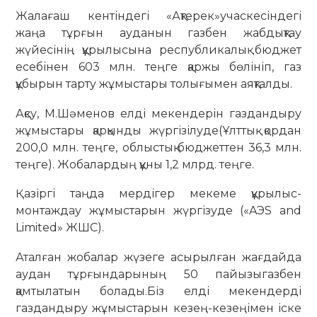
Жалағаш кентіндегі «Ақтерек»учаскесіндегі
жаңа тұрғын ауданын газбен жабдықтау
жүйесінің құрылысына республикалық бюджет
есебінен 603 млн. теңге қаржы бөлініп, газ
құбырын тарту жұмыстары толығымен аяқталды.
Ақсу, М.Шәменов елді мекендерін газдандыру
жұмыстары қарқынды жүргізілуде(Ұлттық қордан
200,0 млн. теңге, облыстық бюджеттен 36,3 млн.
теңге). Жобалардың құны 1,2 млрд. теңге.
Қазіргі таңда мердігер мекеме құрылыс-
монтаждау жұмыстарын жүргізуде («AЭS and
Limited» ЖШС).
Аталған жобалар жүзеге асырылған жағдайда
аудан тұрғындарының 50 пайызыгазбен
қамтылатын болады.Біз елді мекендерді
газдандыру жұмыстарын кезең-кезеңімен іске