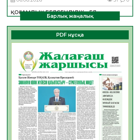
ҚОҒАМДЫҚ БЕЛСЕНДІЛІК – ЕЛ
Барлық жаңалық
ДАМУЫНЫҢ НЕГІЗІ
06.08.2026
30
0
PDF нұсқа
ҚҰРЫЛТАЙ САЙЛАУЫ – БОЛАШАҚҚА
БАСТАР ЖАУАПТЫ ТАҢДАУ
06.08.2026
32
0
Инфекциялық ауруларға қарсы иммундау
жұмыстарының тиімділігі
06.08.2026
33
0
Көкжөтел ауруы туралы
06.08.2026
30
0
АПВ вакцинасы туралы мәлімет
06.08.2026
31
0
Open Air: Қызылорда облысы полиция
департаменті 20 мыңнан астам