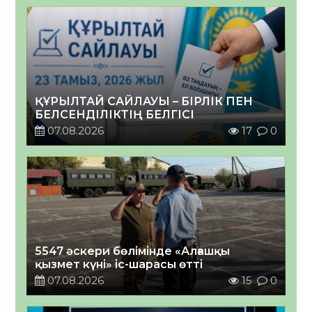
ҚҰРЫЛТАЙ САЙЛАУЫ – БІРЛІК ПЕН
БЕЛСЕНДІЛІКТІҢ БЕЛГІСІ
07.08.2026
17
0
5547 әскери бөлімінде «Алғашқы
қызмет күні» іс-шарасы өтті
07.08.2026
15
0