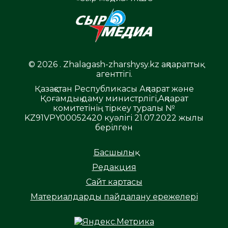
© 2026 . Zhalagash-zharshysy.kz ақпараттық
агенттігі.
Қазақстан Республикасы Ақпарат және
Қоғамдық даму министрлігі,Ақпарат
комитетінің тіркеу туралы №
KZ91VPY00052420 куәлігі 21.07.2022 жылы
берілген
Басшылық
Редакция
Сайт картасы
Материалдарды пайдалану ережелері