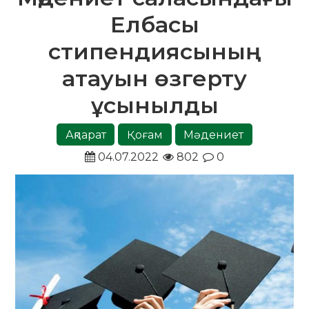
Елбасы
стипендиясының
атауын өзгерту
ұсынылды
Ақпарат
Қоғам
Мәдениет
04.07.2022
802
0