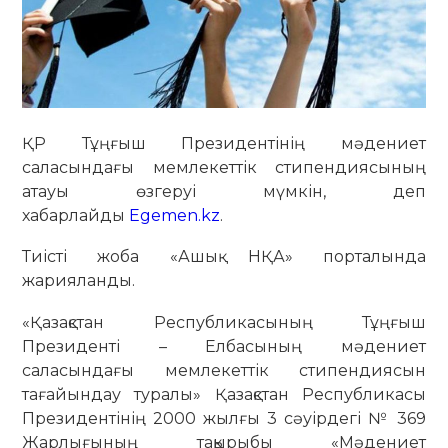
ҚР Тұңғыш Президентінің мәдениет
саласындағы мемлекеттік стипендиясының
атауы өзгеруі мүмкін, деп
хабарлайды
Egemen.kz
.
Тиісті жоба «Ашық НҚА» порталында
жарияланды.
«Қазақстан Республикасының Тұңғыш
Президенті – Елбасының мәдениет
саласындағы мемлекеттік стипендиясын
тағайындау туралы» Қазақстан Республикасы
Президентінің 2000 жылғы 3 сәуірдегі № 369
Жарлығының тақырыбы «Мәдениет