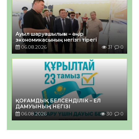
Ауыл шаруашылығы – өңір
экономикасының негізгі тірегі
06.08.2026
31
0
ҚОҒАМДЫҚ БЕЛСЕНДІЛІК – ЕЛ
ДАМУЫНЫҢ НЕГІЗІ
06.08.2026
30
0