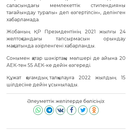
саласындағы мемлекеттік стипендияны
тағайындау туралы» деп өзгертілсін», делінген
хабарламада.
Жобаның ҚР Президентінің 2021 жылғы 24
желтоқсандағы тапсырмасын орындау
мақсатында әзірленгені хабарланды.
Сонымен қатар шәкіртақы мөлшері де айына 20
АЕК-тен 55 АЕК-ке дейін өзгереді.
Құжат қоғамдық талқылауға 2022 жылдың 15
шілдесіне дейін ұсынылады.
Әлеуметтік желілерде бөлісіңіз: