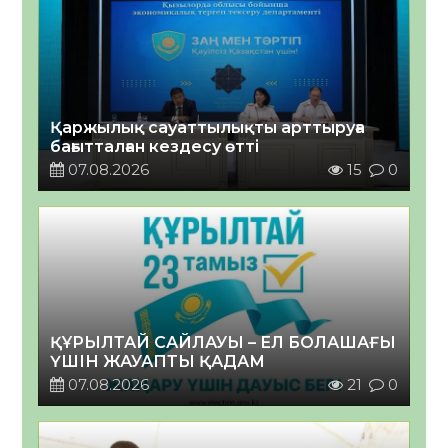
Қаржылық сауаттылықты арттыруға
бағытталған кездесу өтті
07.08.2026
15
0
ҚҰРЫЛТАЙ САЙЛАУЫ – ЕЛ БОЛАШАҒЫ
ҮШІН ЖАУАПТЫ ҚАДАМ
07.08.2026
21
0