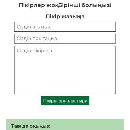
Пікірлер жоқ. Бірінші болыңыз!
Пікір жазыңыз
Тағы да оқыңыз: