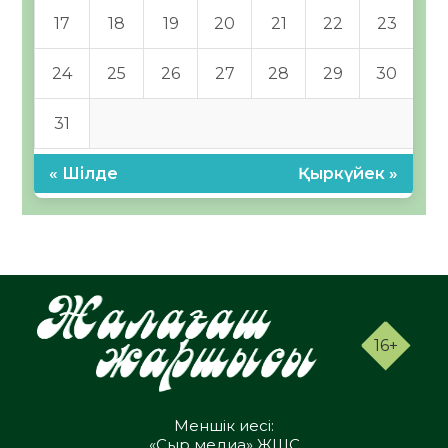
17
18
19
20
21
22
23
24
25
26
27
28
29
30
31
« Шілде
Қыркүйек »
16+
Меншік иесі:
«Сыр медиа» ЖШС