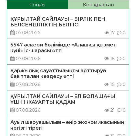
Соңғы
Көп қаралған
ҚҰРЫЛТАЙ САЙЛАУЫ – БІРЛІК ПЕН
БЕЛСЕНДІЛІКТІҢ БЕЛГІСІ
07.08.2026
17
0
5547 әскери бөлімінде «Алғашқы қызмет
күні» іс-шарасы өтті
07.08.2026
15
0
Қаржылық сауаттылықты арттыруға
бағытталған кездесу өтті
07.08.2026
15
0
ҚҰРЫЛТАЙ САЙЛАУЫ – ЕЛ БОЛАШАҒЫ
ҮШІН ЖАУАПТЫ ҚАДАМ
07.08.2026
21
0
Ауыл шаруашылығы – өңір экономикасының
негізгі тірегі
06.08.2026
31
0