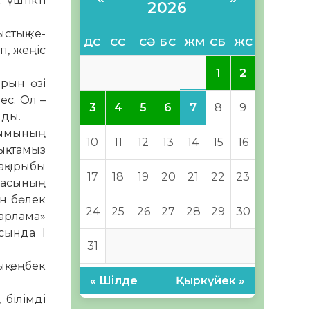
 үштікті
2026
стық ке­
ДС
СС
СӘ
БС
ЖМ
СБ
ЖС
п, жеңіс
1
2
ырын өзі
ес. Ол –
7
3
4
5
6
8
9
йды.
ұйымының
10
11
12
13
14
15
16
қ тамыз
ақырыбы
17
18
19
20
21
22
23
рмасының
н бөлек
24
25
26
27
28
29
30
дарлама»
сында І
31
ық еңбек
« Шілде
Қыркүйек »
 білімді