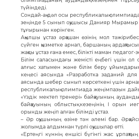
олимпиаданың аудандық кезеңінен Нұрсәуле
түйіндеді.
Сондай-ақ дәл осы республикалық олимпиада
зеңінде 5 сынып оқушысы Данияр Мырамыр І о
тұғырынан көрінген.
Ақылшы ұстаз әрқашан өзінің мол тәжірибе
сүйген қызметке арнап, баршаның ардақтысын
жақсы ұстаз ғана емес, білікті маман педагог-
Білім саласындағы жемісті еңбегі үшін ол о
алғыс хатымен және білім беру ұйымдарын
кеңесі аясында «Разработка заданий для
аясында шебер сынып көрсеткені үшін арнай
республикалық олимпиада жеңімпазын дайы
«Үздік мек­теп тренері» байқауының аудандық
байқауының облыстық кезеңінің І орын ие
орынды жеңіп алған білімді ұстаз.
– Әр оқушының өзіне тән әлемі бар. Әрқайс
жолымда алдымнан түрлі оқушылар өтті.
«Ертеңгі күннің еншісі бүгінгі жас ұрпақты