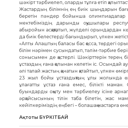
шәкірт тәрбие­леп, оларды тұлға етіп қалыптаст
Жастардың білімнің ең биік шыңдарын бағы
беретін пән­дер бойынша олимпиадалар 
мектебіміздің дарынды оқу­шылары респ
абыройын асқақтатып, жүлделі орындардан к
да биік белестерді бағындырып, үлкен жетісті
«Алты Алаштың баласы бас қосса, төрдегі ор
білім нәрімен сусындатып, тәлім-тәрбие бері
сонысымен де қастерлі. Шәкірттерін терең б
ұстаздың ғана қолынан келетін іс. Осындай 
әлі талай жастың қанатын қатайтып, үлкен өмір
23 жыл бойы ұстаздықтың ұлы жолында өзі
ұлағатты ұстаз ғана емес, білікті маман
буындарды оқыту мен тәрбиелеу ісіне арнап 
әрқайсысының тілін таба білетін, жас ма
кейіпкеріміздің еңбегі – болашақ жастарға өне
Ақтоты БҮРКІТБАЙ