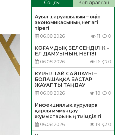
Соңғы
Көп қаралған
Ауыл шаруашылығы – өңір
экономикасының негізгі
тірегі
06.08.2026
11
0
ҚОҒАМДЫҚ БЕЛСЕНДІЛІК –
ЕЛ ДАМУЫНЫҢ НЕГІЗІ
06.08.2026
16
0
ҚҰРЫЛТАЙ САЙЛАУЫ –
БОЛАШАҚҚА БАСТАР
ЖАУАПТЫ ТАҢДАУ
06.08.2026
18
0
Инфекциялық ауруларға
қарсы иммундау
жұмыстарының тиімділігі
06.08.2026
19
0