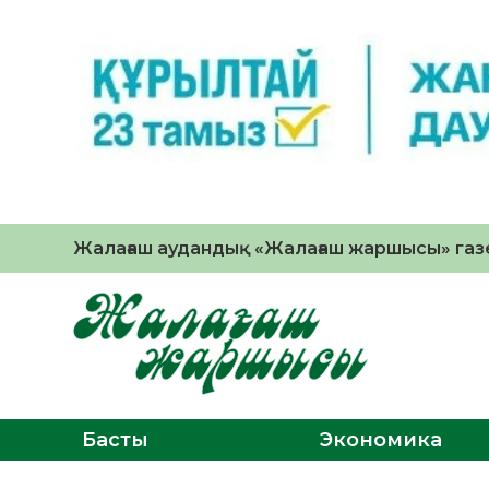
Жалағаш аудандық «Жалағаш жаршысы» газе
Басты
Экономика