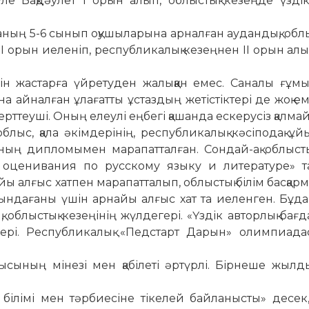
 Бақ­дәу­лет І орын алып, облыстық кезеңде үздік
ның 5-6 сынып оқушыларына арналған аудандық, облы
рын иеленіп, рес­пуб­ликалық кезеңнен ІІ орын алы
сін жастарға үйретуден жалыққан емес. Саналы ғұм
а айналған ұлағатты ұстаздың жетістіктері де жоқ ем
зерттеуші. Оның елеулі еңбегі қашанда ескерусіз қалма
блыс, қала әкім­дерінің, республикалық кәсіподақ 
ың дипломымен марапатталған. Сондай-ақ облысты
 оценивания по русскому языку и литературе» т
ы алғыс хатпен марапатталып, облыстық білім басқа
ндағаны үшін арнайы алғыс хат та иеленген. Бұда
, облыстық кезеңінің жүл­дегері. «Үздік авторлық бағ
гері. Республикалық «Педстарт Дарын» олимпиада
ысының мі­незі мен қабілеті әртүрлі. Бірнеше жылд
ң білімі мен тәрбиесіне тікелей байланысты» десек,