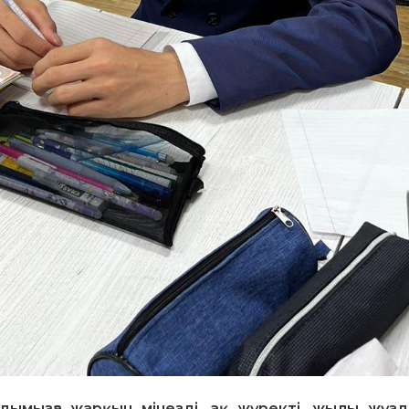
лдымызға жарқын мінезді, ақ жүректі, жылы жүзд