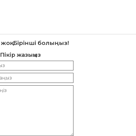
 жоқ. Бірінші болыңыз!
Пікір жазыңыз