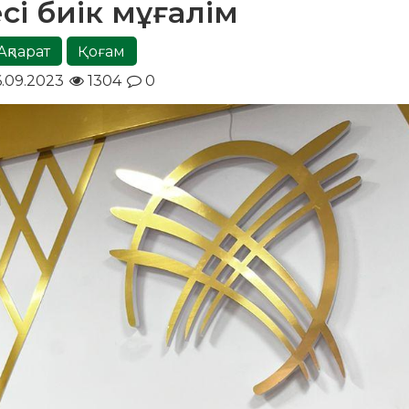
сі биік мұғалім
Ақпарат
Қоғам
.09.2023
1304
0