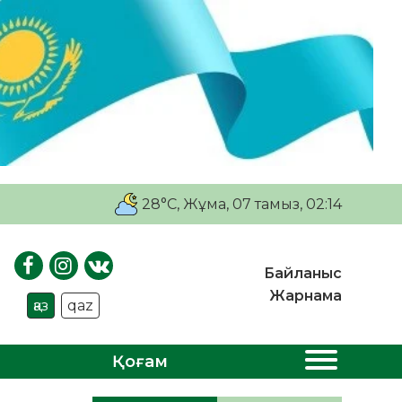
28°C
, Жұма, 07 тамыз, 02:14
Байланыс
Жарнама
қаз
qaz
Қоғам