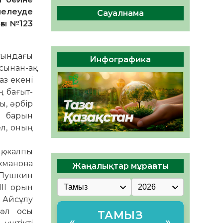
ы жаңа Құрылтай үшін дауыс
биелеуде
беруге дайын
Сауалнама
ғы №123
05.08.2026
31
0
ӘРБІР ДАУЫС – ҚОҒАМ
ДАМУЫНА ҚОСЫЛҒАН
атындағы
Инфографика
ҮЛЕС
сынан-ақ
05.08.2026
36
0
аз екені
ң бағыт-
ы, әрбір
і барын
ел, оның
қ, жалпы
ахманова
Жаңалықтар мұрағаты
«Пушкин
ІІІ орын
Ай­сұлу
дәл осы
ТАМЫЗ
«
»