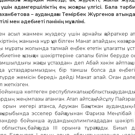
т үшін адамгершіліктің ең жоғары үлгісі. Бала тәр
Маханбетова – аудандағы Темірбек Жүргенов атында
лі мен әдебиеті пәнінің мұғалімі.
рген асыл жанмен жүздесу үшін арнайы қайраткер 
әкіртінің жанына нұр құя білген Манат апайдың көзқара
ұлы мұраты жолында талмай еңбек ететін ұлағатты ұст
ебиетіне қызыққан шәкірттеріне сапалы білім беруде о
амшылдығы жақсы ұстаздан» деп Абай хәкім айтпақш
нда ұстаздарымыздың бір тамшы болса да еңбег
 түрде жемісін береді» дейді Манат апай. Оған дәл
л жеткізген.
бойынша көп­­теген республикалық, облыстық, ауданды
дың жеңімпазы атан­ған. Атап айтсақ, Айсұлу Пайзр
ІІ орын иегері атанса, Аружан Бақытжан аудандық 
тақырыбында эсселер байқауынан Фа­риза Меңлібай 
н пәндер бойынша аудандық олимпиададан шәкірті 
б­лыстық байқауда ІІІ орынға тұрақтады. Биыл 