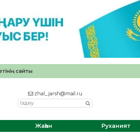
тінің сайты
zhal_jarsh@mail.ru
Жаһан
Руханият