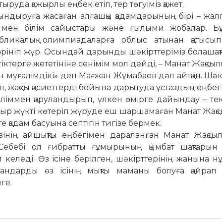
ыруда қажырлы еңбек етіп, тер төгуіміз қажет.
ндыруға жасаған алғашқы қадамдарының бірі – жал
мен білім сайыстары және ғылыми жобалар. Бұ
убликалық олимпиадаларға облыс атынан қатысып
өрініп жүр. Осындай дарынды шәкірттеріміз болашақ
ктерге жететініне сенімім мол дейді, – Манат Жақсылы
ын мұғалімдікі» деп Мағжан Жұмабаев дәл айтқан. Шәк
п, жақсы қасиеттерді бойына дарытуда ұстаздың еңбегі
іліммен қаруландырып, үлкен өмірге дайындау – тек
ауыр жүкті көтеріп жүруде еш шаршамаған Манат Жақс
ге қадам басуына септігін тигізе бермек.
нің айшықты еңбегімен дараланған Манат Жақсылы
. Себебі ол ғибратты ғұмырының қымбат шақтарын 
келеді. Өз ісіне берілген, шәкірттерінің жанына нұ
мандарды өз ісінің мықты маманы болуға қайрап 
ге.