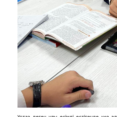
Ұстаз деген ұлы есімді естігенде көз а