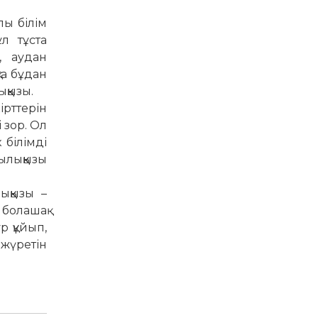
пы білім
л тұста
, аудан
та бұдан
ққызы.
ірттерін
 зор. Ол
 білімді
ылыққызы
ққызы –
болашақ
р құйып,
жүретін