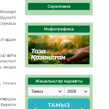
сақтау – әр азаматтың
міндеті
Сауалнама
-Жомарт
05.08.2026
40
0
Әділетті
Руслан Рүстемұлы облыс
астамасы
әкімінің кеңесшісі болып
Инфографика
тағайындалды
05.08.2026
38
0
ті қадам
ді қайта
лестікті
ң заңды
Жаңалықтар мұрағаты
, соның
сқаруды
ТАМЫЗ
беретін
«
»