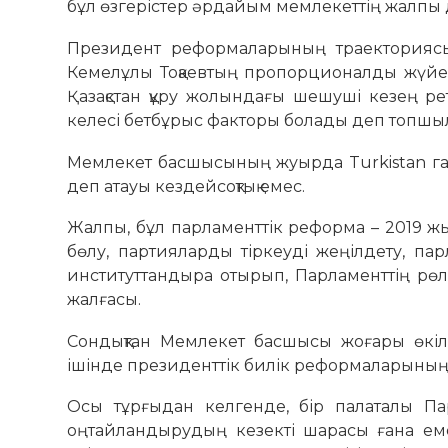
бұл өзгерістер әрдайым мемлекеттің жалпы
Президент реформаларының траекториясын
Кемелұлы Тоқаевтың пропорционалды жүйе не
Қазақстан құру жолындағы шешуші кезең ре
келесі бетбұрыс факторы болады деп топшылау
Мемлекет басшысының жуырда Turkistan газ
деп атауы кездейсоқтық емес.
Жалпы, бұл парламенттік реформа – 2019 жыл
бөлу, партияларды тіркеуді жеңілдету, пар
институттандыра отырып, Парламенттің рө
жалғасы.
Сондықтан Мемлекет басшысы жоғары өкілд
ішінде президенттік билік реформаларының 
Осы тұрғыдан келгенде, бір палаталы Па
оңтайландырудың кезекті шарасы ғана еме