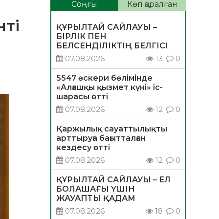
Соңғы
Көп қаралған
нті
ҚҰРЫЛТАЙ САЙЛАУЫ –
БІРЛІК ПЕН
БЕЛСЕНДІЛІКТІҢ БЕЛГІСІ
07.08.2026
13
0
5547 әскери бөлімінде
«Алғашқы қызмет күні» іс-
шарасы өтті
07.08.2026
12
0
Қаржылық сауаттылықты
арттыруға бағытталған
кездесу өтті
07.08.2026
12
0
ҚҰРЫЛТАЙ САЙЛАУЫ – ЕЛ
БОЛАШАҒЫ ҮШІН
ЖАУАПТЫ ҚАДАМ
07.08.2026
18
0