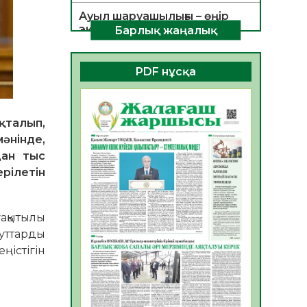
Ауыл шаруашылығы – өңір
экономикасының негізгі
Барлық жаңалық
тірегі
06.08.2026
28
0
PDF нұсқа
ҚОҒАМДЫҚ БЕЛСЕНДІЛІК –
ЕЛ ДАМУЫНЫҢ НЕГІЗІ
06.08.2026
27
0
талып,
әнінде,
ҚҰРЫЛТАЙ САЙЛАУЫ –
дан тыс
БОЛАШАҚҚА БАСТАР
ЖАУАПТЫ ТАҢДАУ
рілетін
06.08.2026
29
0
Инфекциялық ауруларға
уақытылы
қарсы иммундау
уттарды
жұмыстарының тиімділігі
ңістігін
06.08.2026
30
0
Көкжөтел ауруы туралы
06.08.2026
27
0