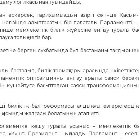
 даму логикасынан туындайды.
 ескерсек, тарихымыздың қазіргі сәтінде Қасым
гізінде қалыптасатын бір палаталы Парламентті – 
тінде мемлекеттік билік жүйесіне енгізу туралы б
ға толық негіз бар.
етіне берген сұхбатында бұл бастаманы тағдыршеш
ы басталып, билік тармақтары арасында өкілеттіктер
ламенттік оппозицияны енгізу арқылы саяси бәсеке
лін күшейтуге бағытталған саяси трансформацияны
і биліктің бұл реформасы алдыңғы өзгерістердің
қисынды жалғасы болатынын атап өтті.
рламентке көшу туралы ұсыныс – мемлекеттік ба
с, «Күшті Президент – ықпалды Парламент – есеп 