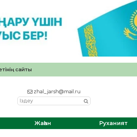
тінің сайты
zhal_jarsh@mail.ru
Жаһан
Руханият