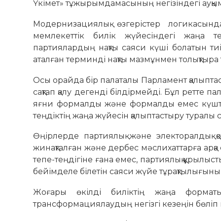
Үкімет» тұжырымдамасының негізіндегі ауқы
Модернизациялық өзгерістер логикасынд
мемлекеттік билік жүйесіндегі жаңа т
партиялардың нақты саяси күші болатын тиі
аталған терминді нақты мазмұнмен толықтыра 
Осы орайда бір палаталы Парламент қалыптаст
сақтап қалу дегенді білдірмейді. Бұл ретте па
яғни формалды және формалды емес күштер
теңдіктің жаңа жүйесін қалыптастыру туралы 
Өңірлерде партиялық және электоралдық қ
жинақталған және дербес мәслихаттарға арқа
тепе-теңдігіне ғана емес, партиялық құрыл
бейімделе білетін саяси жүйе тұрақтылығыны
Жоғары өкілді биліктің жаңа форматы
трансформациялаудың негізгі кезеңін бөліп 