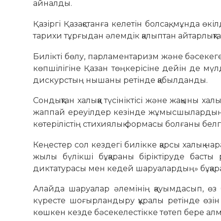
айналды.
Қазіргі Қазақстанға келетін болсақ, мұнда ө
тарихи тұрғыдан әлемдік қалыптан айтарлықта
Билікті бөлу, парламентаризм және бәсекег
көпшілігіне Қазан төңкерісіне дейін де мү
дискурстың нышаны ретінде қабылданды.
Сондықтан халыққа түсініктісі және жақыны ха
жаппай ереуілдер кезінде жұмысшылардың 
көтерілістің стихиялық формасы болғаны белгі
Кеңестер сол кездегі билікке қарсы халық н
жылы бүлікші бұқараны біріктіруде басты 
диктатурасы мен кедей шаруалардың» бұқар
Алайда шаруалар әлемінің қауымдасып, өз 
күресте шоғырландыру құралы ретінде өзін 
көшкен кезде бәсекелестікке төтеп бере ал