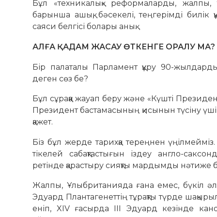
Бұл «техникалық» реформаларды, жалпы, т
барынша ашық, бәсекелі, теңгерімді билі
саяси белгісі болары анық.
АЛҒА ҚАДАМ ЖАСАУ ӨТКЕНГЕ ОРАЛУ МА?
Бір палаталы Парламент құру 90-жылдарды
деген сөз бе?
Бұл сұраққа жауап беру және «Күшті Президен
Президент бастамасының қисынын түсіну үшін
қажет.
Біз бұл жерде тарихқа тереңнен үңілмейміз.
тікелей сабақтастығын іздеу англо-саксо
ретінде қарастыру сияқты мардымды нәтиже б
Жалпы, Ұлыбританияда ғана емес, бүкіл әлем
Эдуард Плантагенеттің тұрақты түрде шақыры
еніп, XIV ғасырда III Эдуард кезінде кан