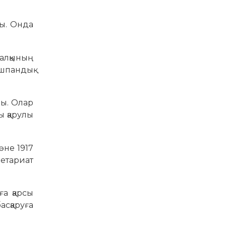
ды. Онда
халқының
ұшпандық
ды. Олар
 қарулы
әне 1917
летариат
ға қарсы
асқаруға