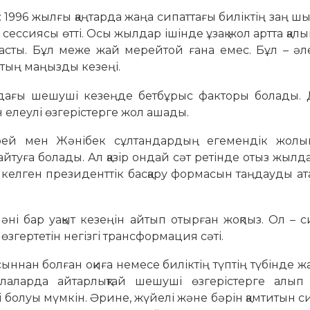
 1996 жылғы қаңтарда жаңа сипаттағы биліктің заң 
ссиясы өтті. Осы жылдар ішінде ұзақ жол артта қалып
асты. Бұл меже жай мерейтой ғана емес. Бұл – әле
тың маңызды кезеңі.
ндағы шешуші кезеңде бетбұрыс факторы болады. 
н елеулі өзгерістерге жол ашады.
рей мен Жәнібек сұлтандардың егемендік жолынд
йтуға болады. Ал қазір ондай сәт ретінде отыз жылд
 келген президенттік басқару формасын таңдауды ат
әні бар уақыт кезеңін айтып отырған жоқпыз. Ол – 
 өзгертетін негізгі трансформация сәті.
ыннан болған оқиға немесе биліктің түптің түбінде ж
лаларда айтарлықтай шешуші өзгерістерге алып 
і болуы мүмкін. Әрине, жүйелі және бәрін қамтитын си