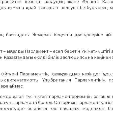
ранзиттік кезеңді аяқтаудың және Әділетті Қазақ
к құрылымына қарай жасалған шешуші бетбұрыстың 
ң басындағы Жоғарғы Кеңестің дәстүрлеріне қайт
т – ықпалды Парламент – есеп беретін Үкімет» үштігі
 Қазақстандағы өкілді билік эволюциясына кеңінен 
 Өйткені Парламенттің Қазақ хандығы кезіндегі құр
ндық витенагемотты Ұлыбритания Парламентінің пр
ере қоймас.
де қазіргі түсініктегі парламентаризмнің алғашқы 
латын Парламенті болды. Ол тарихқа Парламент үлгісі
ондық түрде бекітілген екі палаталы модельдің б