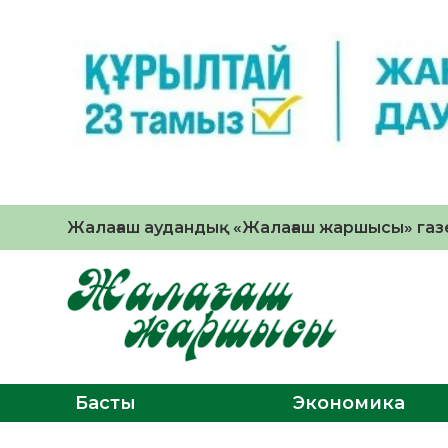
Жалағаш аудандық «Жалағаш жаршысы» газе
Басты
Экономика