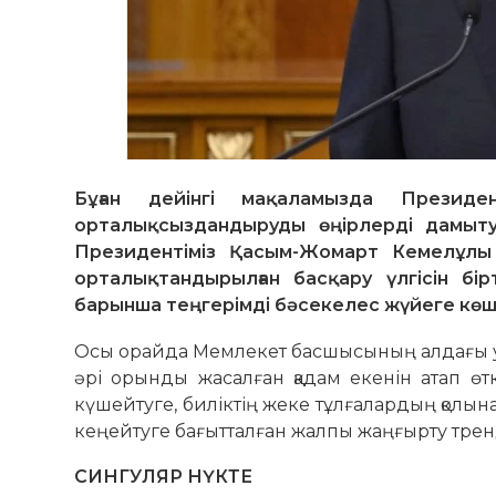
Бұған дейінгі мақаламызда Презид
орталықсыздандыруды өңірлерді дамытуғ
Президентіміз Қасым-Жомарт Кемелұлы 
орталықтандырылған басқару үлгісін бір
барынша теңгерімді бәсекелес жүйеге көшу
Осы орайда Мемлекет басшысының алдағы уақ
әрі орынды жасалған қадам екенін атап ө
күшейтуге, биліктің жеке тұлғалардың қолын
кеңейтуге бағытталған жалпы жаңғырту трен
СИНГУЛЯР НҮКТЕ