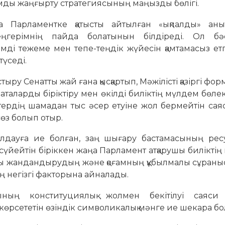
мды жаңғырту стратегиясының маңызды бөлігі.
а Парламентке қатысты айтылған «ықпалды» аны
еңгерімнің пайда болатынын білдіреді. Ол бә
мді тежеме мен тепе-теңдік жүйесін қамтамасыз ет
түседі.
ыру Сенатты жай ғана қысқартып, Мәжілісті қазіргі фо
латаларды біріктіру мен өкілді биліктің мүлдем бөлек 
дің шамадан тыс әсер етуіне жол бермейтін саяс
сөз болып отыр.
олдауға ие болған, заң шығару бастамасының рес
 сүйейтін біріккен жаңа Парламент атқарушы биліктің
ысты жандандырудың және қоғамның құбылмалы сұран
ң негізгі факторына айналады.
ның конституциялық жолмен бекітілуі саяси
көрсететін өзіндік символикалық мәнге ие шекара бол