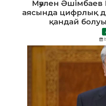
Мәулен Әшімбаев
аясында цифрлық дә
қандай болуы 
1