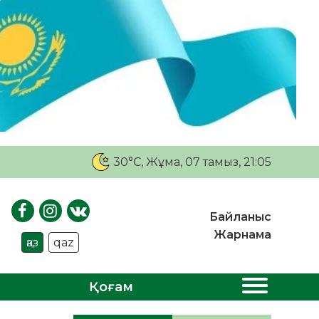
30°C
, Жұма, 07 тамыз, 21:05
Байланыс
Жарнама
қаз
qaz
Қоғам