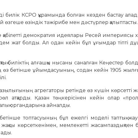
кілді билік КСРО құрамында болған кезден бастау ала
й өзгеше өзіндік тәжірибе мен дәстүрлер қалыптасты.
е қабілетті демократия идеялары Ресей империясы 
лдем жат болды. Ал одан кейін бұл ұғымдар тіпті д
лықтық биліктің алғашқы нысаны саналған Кеңестер бол
өз бетінше ұйымдасуының, содан кейін 1905 жылғы
лі.
аразылығының агрегаторы ретінде өз күшін көрсетті ж
рөл атқарды. Қазан төңкерісінен кейін олар «про
алық органдарына айналды.
бетінше топтасуының бұл ежелгі моделі таптық жау
жақсы көрсеткенімен, мемлекетті жасампаздықпен б
мады.