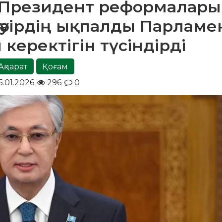
 Президент реформалары
уірдің ықпалды Парламе
керектігін түсіндірді
Ақпарат
Қоғам
5.01.2026
296
0