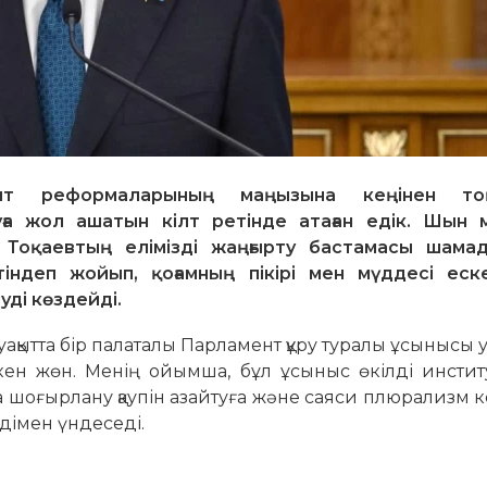
ент реформаларының маңызына кеңінен тоқ
а жол ашатын кілт ретінде атаған едік. Шын м
Тоқаевтың елімізді жаңғырту бастамасы шама
тіндеп жойып, қоғамның пікірі мен мүддесі еске
ді көздейді.
ытта бір палаталы Парламент құру туралы ұсынысы 
ткен жөн. Менің ойымша, бұл ұсыныс өкілді инстит
а шоғырлану қаупін азайтуға және саяси плюрализм ке
дімен үндеседі.