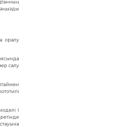
станның
маңызды
а оралу
 аясында
зер салу
ылтаймен
ототипі
моделі I
 ретінде
астауына