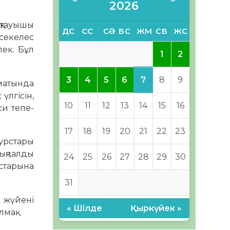
2026
қтауышы
ДС
СС
СӘ
БС
ЖМ
СБ
ЖС
секелес
пек. Бұл
1
2
7
3
4
5
6
8
9
рматында
үлгісін,
10
11
12
13
14
15
16
и тепе-
17
18
19
20
21
22
23
урстары
 ықпалды
24
25
26
27
28
29
30
ыстарына
31
 жүйені
« Шілде
Қыркүйек »
мақ.