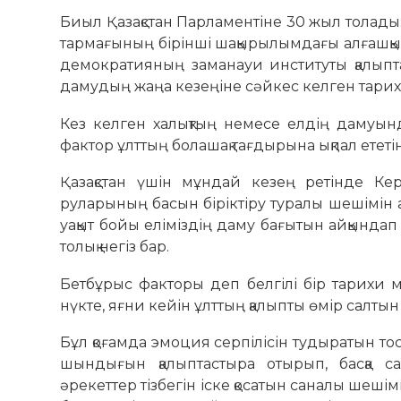
Биыл Қазақстан Парламентіне 30 жыл толады:
тармағының бірінші шақырылымдағы алғашқы се
демократияның заманауи институты қалыпт
дамудың жаңа кезеңіне сәйкес келген тарих
Кез келген халықтың немесе елдің дамуы
фактор ұлттың болашақ тағдырына ықпал ететі
Қазақстан үшін мұндай кезең ретінде Ке
руларының басын біріктіру туралы шешімін а
уақыт бойы еліміздің даму бағытын айқындап
толық негіз бар.
Бетбұрыс факторы деп белгілі бір тарихи м
нүкте, яғни кейін ұлттың қалыпты өмір салтын
Бұл қоғамда эмоция серпілісін тудыратын тос
шындығын қалыптастыра отырып, басқа са
әрекеттер тізбегін іске қосатын саналы шешім