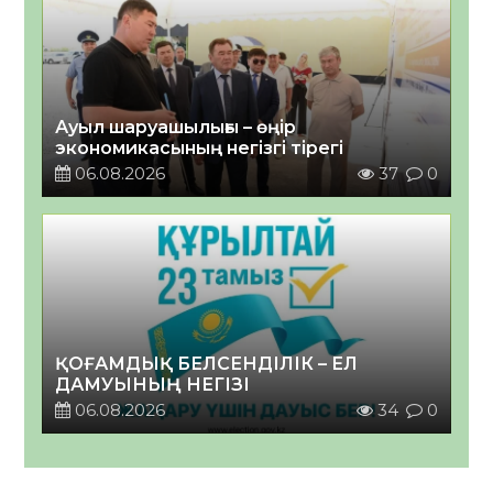
Ауыл шаруашылығы – өңір
экономикасының негізгі тірегі
06.08.2026
37
0
ҚОҒАМДЫҚ БЕЛСЕНДІЛІК – ЕЛ
ДАМУЫНЫҢ НЕГІЗІ
06.08.2026
34
0