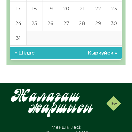
17
18
19
20
21
22
23
24
25
26
27
28
29
30
31
« Шілде
Қыркүйек »
16+
Меншік иесі: