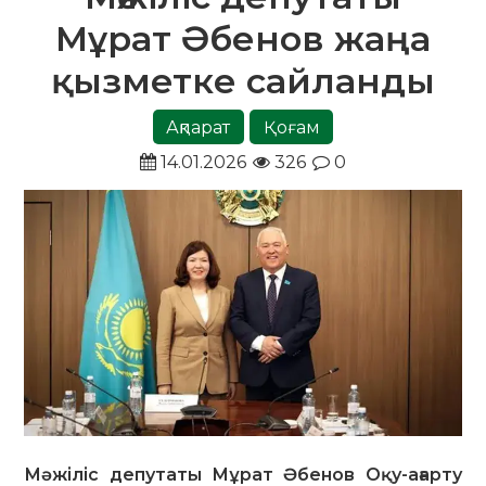
Мұрат Әбенов жаңа
қызметке сайланды
Ақпарат
Қоғам
14.01.2026
326
0
Мәжіліс депутаты Мұрат Әбенов Оқу-ағарту