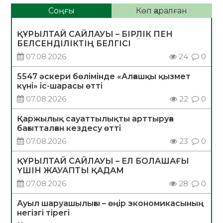
Соңғы
Көп қаралған
ҚҰРЫЛТАЙ САЙЛАУЫ – БІРЛІК ПЕН
БЕЛСЕНДІЛІКТІҢ БЕЛГІСІ
07.08.2026
24
0
5547 әскери бөлімінде «Алғашқы қызмет
күні» іс-шарасы өтті
07.08.2026
22
0
Қаржылық сауаттылықты арттыруға
бағытталған кездесу өтті
07.08.2026
23
0
ҚҰРЫЛТАЙ САЙЛАУЫ – ЕЛ БОЛАШАҒЫ
ҮШІН ЖАУАПТЫ ҚАДАМ
07.08.2026
28
0
Ауыл шаруашылығы – өңір экономикасының
негізгі тірегі