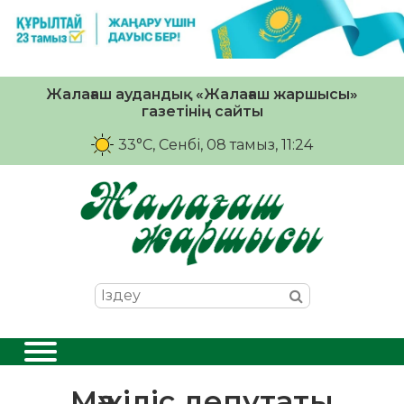
Жалағаш аудандық «Жалағаш жаршысы»
газетінің сайты
33°C
, Сенбі, 08 тамыз, 11:24
Мәжіліс депутаты