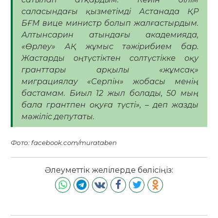
саласындағы қызметімді Астанада ҚР
БҒМ вице министр болып жалғастырдым.
Алтынсарин атындағы академияда,
«Өрлеу» АҚ жұмыс тәжірибием бар.
Жастарды оңтүстіктен солтүстікке оқу
гранттары арқылы «жұмсақ»
миграциялау «Серпін» жобасы менің
бастамам. Биыл 12 жыл болады, 50 мың
бала грантпен оқуға түсті», – деп жазды
мәжіліс депутаты.
Фото: facebook.com/murataben
Әлеуметтік желілерде бөлісіңіз: