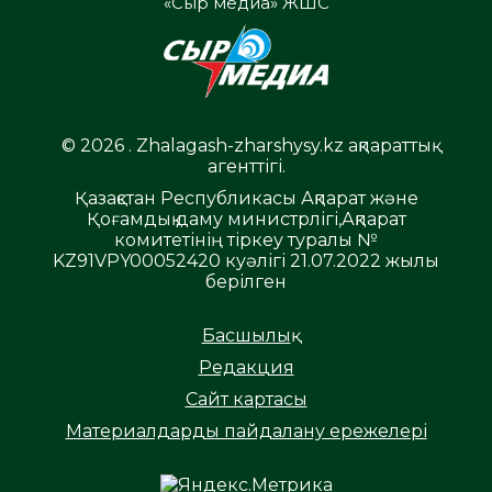
«Сыр медиа» ЖШС
© 2026 . Zhalagash-zharshysy.kz ақпараттық
агенттігі.
Қазақстан Республикасы Ақпарат және
Қоғамдық даму министрлігі,Ақпарат
комитетінің тіркеу туралы №
KZ91VPY00052420 куәлігі 21.07.2022 жылы
берілген
Басшылық
Редакция
Сайт картасы
Материалдарды пайдалану ережелері