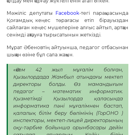
қолдау мен қорғау жүктелгенін атап өткен.
Мәжіліс депутаты
Facebook
-тегі парақшасында
Қоғамдық кеңес төрағасы етіп бірауыздан
сайлаған кеңес мүшелеріне алғыс айтып, артқан
сенімді ақтауға тырысатынын жеткізді.
Мұрат Әбеновтің айтуынша, педагог отбасынан
шыққан өзіне бұл сала жақын.
«Әкем 42 жыл мұғалім болған,
Қызылордада Жамбыл атындағы мектеп
директоры болды. Өз мамандығым
педагог – математик информатик.
Қызметімді Қызылорда қаласында
информатика пәні мұғалімнен бастап,
қалалық білім беру бөлімінің (ГорОНО )
инспекторы, мектеп-лицей директорының
оқу-тәрбие бойынша орынбасары дейін
сатылап атқардым. Кейін білім