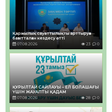
Қаржылық сауаттылықты арттыруға
бағытталған кездесу өтті
07.08.2026
23
0
ҚҰРЫЛТАЙ САЙЛАУЫ – ЕЛ БОЛАШАҒЫ
ҮШІН ЖАУАПТЫ ҚАДАМ
07.08.2026
28
0