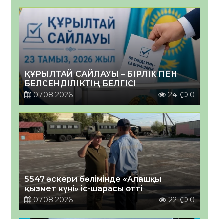
ҚҰРЫЛТАЙ САЙЛАУЫ – БІРЛІК ПЕН
БЕЛСЕНДІЛІКТІҢ БЕЛГІСІ
07.08.2026
24
0
5547 әскери бөлімінде «Алғашқы
қызмет күні» іс-шарасы өтті
07.08.2026
22
0