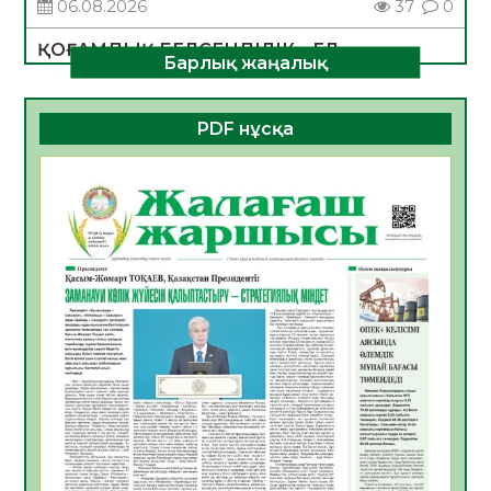
06.08.2026
37
0
ҚОҒАМДЫҚ БЕЛСЕНДІЛІК – ЕЛ
Барлық жаңалық
ДАМУЫНЫҢ НЕГІЗІ
06.08.2026
34
0
PDF нұсқа
ҚҰРЫЛТАЙ САЙЛАУЫ – БОЛАШАҚҚА
БАСТАР ЖАУАПТЫ ТАҢДАУ
06.08.2026
36
0
Инфекциялық ауруларға қарсы иммундау
жұмыстарының тиімділігі
06.08.2026
38
0
Көкжөтел ауруы туралы
06.08.2026
34
0
АПВ вакцинасы туралы мәлімет
06.08.2026
35
0
Open Air: Қызылорда облысы полиция