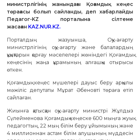
министрлігінің жанындағы Қоғамдық кеңес
төрағасы болып сайланды, деп хабарлайды
Педагог-KZ порталына сілтеме
жасаған
KAZ.NUR.KZ.
Порталдың жазуынша, Оқу-ағарту
министрлігінің оқу-ағарту және балалардың
құқықтарын қорғау мәселелері жөніндегі Қоғамдық
кеңесінің жаңа құрамының алғашқы отырысы
өткен.
Қоғамдық кеңес мүшелері дауыс беру арқылы
мәжіліс депутаты Мұрат Әбеновті төраға етіп
сайлаған.
Жиынға қатысқан оқу-ағарту министрі Жұлдыз
Сүлейменова Қоғамдық кеңеске 600 мыңға жуық
педагогтың, 22 мың білім беру ұйымының және
4 миллионнан астам білім алушының мүддесін