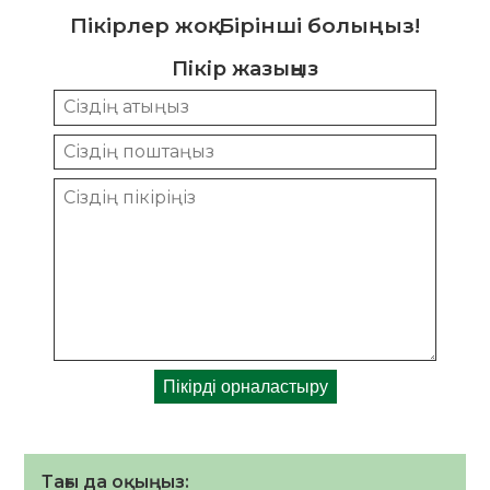
Пікірлер жоқ. Бірінші болыңыз!
Пікір жазыңыз
Тағы да оқыңыз: