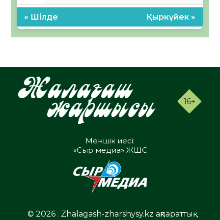
« Шілде
Қыркүйек »
16+
Меншік иесі:
«Сыр медиа» ЖШС
© 2026 . Zhalagash-zharshysy.kz ақпараттық