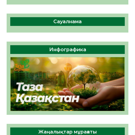
Сауалнама
Инфографика
Жаңалықтар мұрағаты