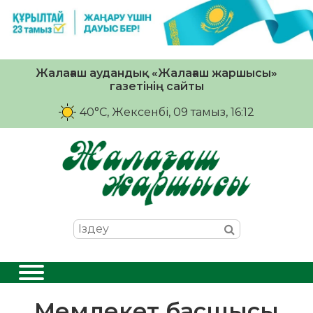
Жалағаш аудандық «Жалағаш жаршысы»
газетінің сайты
40°C
, Жексенбі, 09 тамыз, 16:12
Мемлекет басшысы