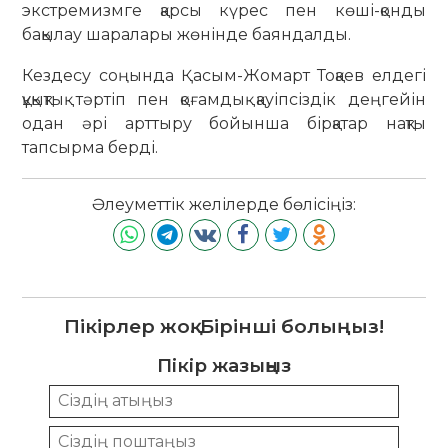
экстремизмге қарсы күрес пен көші-қонды
бақылау шаралары жөнінде баяндалды.
Кездесу соңында Қасым-Жомарт Тоқаев елдегі
құқықтық тәртіп пен қоғамдық қауіпсіздік деңгейін
одан әрі арттыру бойынша бірқатар нақты
тапсырма берді.
Әлеуметтік желілерде бөлісіңіз:
Пікірлер жоқ. Бірінші болыңыз!
Пікір жазыңыз