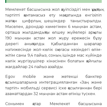
Мемлекет басшысына жол қауіпсіздігі мен құқықтық
тәртіпті қамтамасыз ету мақсатында енгізіліп
жатқан цифрлық шешімдер таныстырылды.
Мәселен, дрондар көмегімен 6 мыңнан астам,
орташа жылдамдықты өлшеу жүйелері арқылы
190 мыңнан астам жол жүру ережесін бұзу
дерегі анықталды. Қабылданған шаралар
нәтижесінде жол-көлік оқиғасы кезіндегі өлім-
жітім саны 9,4 пайыз, соның ішінде мас күйінде
көлік жүргізушілер кінәсінен болатын қайғылы
жағдайлар 24 пайыз азайды.
Egov mobile және жетекші банктер
қосымшаларына интеграцияланған «Заң және
тәртіп» мобильді сервисі іске қосылғаннан бері
азаматтардан 32 мыңнан астам өтініш түскен.
Сонымен қатар Мемлекет басшысына