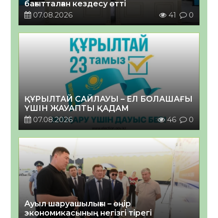
бағытталған кездесу өтті
07.08.2026
41
0
ҚҰРЫЛТАЙ САЙЛАУЫ – ЕЛ БОЛАШАҒЫ
ҮШІН ЖАУАПТЫ ҚАДАМ
07.08.2026
46
0
Ауыл шаруашылығы – өңір
экономикасының негізгі тірегі