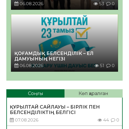
06.08.2026
53
0
ҚОҒАМДЫҚ БЕЛСЕНДІЛІК – ЕЛ
ДАМУЫНЫҢ НЕГІЗІ
06.08.2026
51
0
Соңғы
Көп қаралған
ҚҰРЫЛТАЙ САЙЛАУЫ – БІРЛІК ПЕН
БЕЛСЕНДІЛІКТІҢ БЕЛГІСІ
07.08.2026
44
0