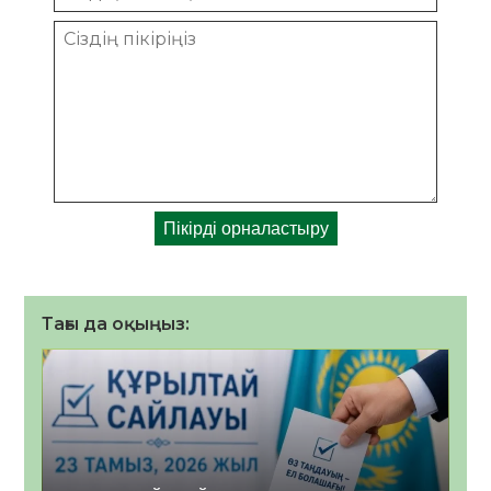
Тағы да оқыңыз: