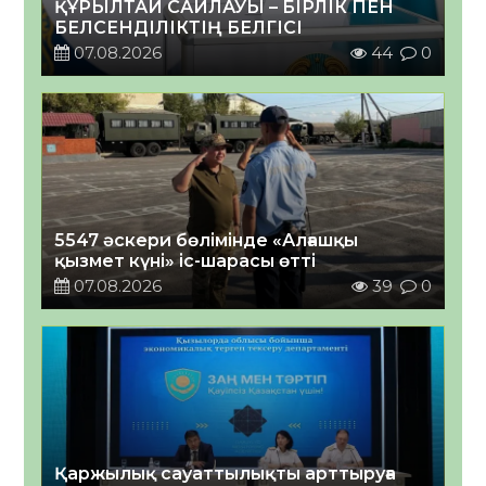
ҚҰРЫЛТАЙ САЙЛАУЫ – БІРЛІК ПЕН
БЕЛСЕНДІЛІКТІҢ БЕЛГІСІ
07.08.2026
44
0
5547 әскери бөлімінде «Алғашқы
қызмет күні» іс-шарасы өтті
07.08.2026
39
0
Қаржылық сауаттылықты арттыруға