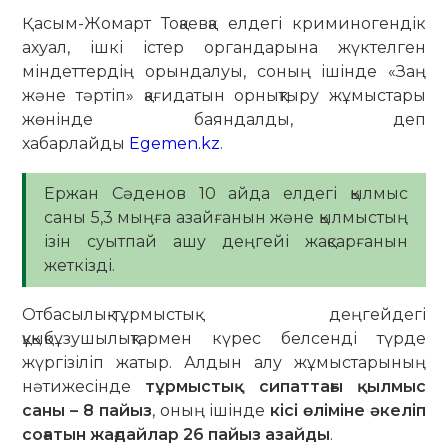
Қасым-Жомарт Тоқаевқа елдегі криминогендік
ахуал, ішкі істер органдарына жүктелген
міндеттердің орындалуы, соның ішінде «Заң
және тәртіп» қағидатын орнықтыру жұмыстары
жөнінде баяндалды, деп
хабарлайды
Egemen.kz
.
Ержан Сәденов 10 айда елдегі қылмыс
саны 5,3 мыңға азайғанын және қылмыстың
ізін суытпай ашу деңгейі жақсарғанын
жеткізді.
Отбасылық-тұрмыстық деңгейдегі
құқықбұзушылықтармен күрес белсенді түрде
жүргізіліп жатыр. Алдын алу жұмыстарының
нәтижесінде
тұрмыстық сипаттағы қылмыс
саны – 8 пайыз
, оның ішінде
кісі өліміне әкеліп
соғатын жағдайлар 26 пайыз азайды
.