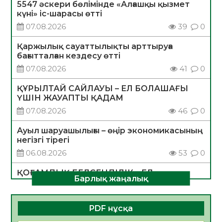
5547 әскери бөлімінде «Алғашқы қызмет
күні» іс-шарасы өтті
07.08.2026
39
0
Қаржылық сауаттылықты арттыруға
бағытталған кездесу өтті
07.08.2026
41
0
ҚҰРЫЛТАЙ САЙЛАУЫ – ЕЛ БОЛАШАҒЫ
ҮШІН ЖАУАПТЫ ҚАДАМ
07.08.2026
46
0
Ауыл шаруашылығы – өңір экономикасының
негізгі тірегі
06.08.2026
53
0
ҚОҒАМДЫҚ БЕЛСЕНДІЛІК – ЕЛ
Барлық жаңалық
ДАМУЫНЫҢ НЕГІЗІ
06.08.2026
51
0
PDF нұсқа
ҚҰРЫЛТАЙ САЙЛАУЫ – БОЛАШАҚҚА