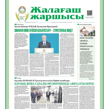
БАСТАР ЖАУАПТЫ ТАҢДАУ
06.08.2026
53
0
Инфекциялық ауруларға қарсы иммундау
жұмыстарының тиімділігі
06.08.2026
55
0
Көкжөтел ауруы туралы
06.08.2026
53
0
АПВ вакцинасы туралы мәлімет
06.08.2026
52
0
Open Air: Қызылорда облысы полиция
департаменті 20 мыңнан астам
көрерменнің қауіпсіздігін қамтамасыз етті
06.08.2026
64
0
ҚЫЗЫЛОРДАДА «САНАЛЫ ҰРПАҚ –
ЖАРҚЫН БОЛАШАҚ» АТТЫ КЕҢЕЙТІЛГЕН
МӘЖІЛІС ӨТТІ