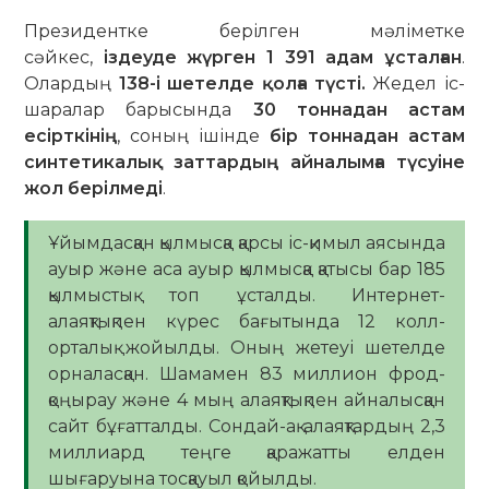
Президентке берілген мәліметке
сәйкес,
іздеуде жүрген 1 391 адам ұсталған
.
Олардың
138-і шетелде қолға түсті.
Жедел іс-
шаралар барысында
30 тоннадан астам
есірткінің
, соның ішінде
бір тоннадан астам
синтетикалық заттардың айналымға түсуіне
жол берілмеді
.
Ұйымдасқан қылмысқа қарсы іс-қимыл аясында
ауыр және аса ауыр қылмысқа қатысы бар 185
қылмыстық топ ұсталды. Интернет-
алаяқтықпен күрес бағытында 12 колл-
орталық жойылды. Оның жетеуі шетелде
орналасқан. Шамамен 83 миллион фрод-
қоңырау және 4 мың алаяқтықпен айналысқан
сайт бұғатталды. Сондай-ақ алаяқтардың 2,3
миллиард теңге қаражатты елден
шығаруына тосқауыл қойылды.