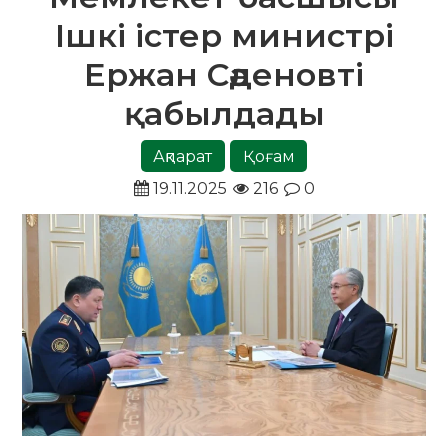
Ішкі істер министрі
Ержан Сәденовті
қабылдады
Ақпарат
Қоғам
19.11.2025
216
0