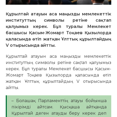
Құрылтай атауын аса маңызды мемлекеттік
институттың символы ретіне сақтап
қалуымыз керек. Бұл туралы Мемлекет
басшысы Қасым-Жомарт Тоқаев Қызылорда
қаласында өтіп жатқан Ұлттық құрылтайдың
V отырысында айтты.
Құрылтай атауын аса маңызды мемлекеттік
институттың символы ретіне сақтап қалуымыз
керек. Бұл туралы Мемлекет басшысы Қасым-
Жомарт Тоқаев Қызылорда қаласында өтіп
жатқан Ұлттық құрылтайдың V отырысында
айтты.
– Болашақ Парламенттің атауы бойынша
пікірімді айтсам. Қысқаша айтқанда
Құрылтай деген атауды беру керек деп