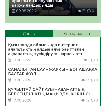
арқылы 80 шаруашылық
қаржыландырылды
09.08.2026
21
0
Соңғы
Көп қаралған
Қызылорда облысында интернет
алаяқтықтың алдын алуға бағытталған
ақпараттық-түсіндіру іс-шарасы өтті
10.08.2026
1
0
САНАЛЫ ТАҢДАУ – ЖАРҚЫН БОЛАШАҚҚА
БАСТАР ЖОЛ
10.08.2026
13
0
ҚҰРЫЛТАЙ САЙЛАУЫ – АЗАМАТТЫҚ
БЕЛСЕНДІЛІКТІҢ МАҢЫЗДЫ КӨРІНІСІ
10.08.2026
12
0