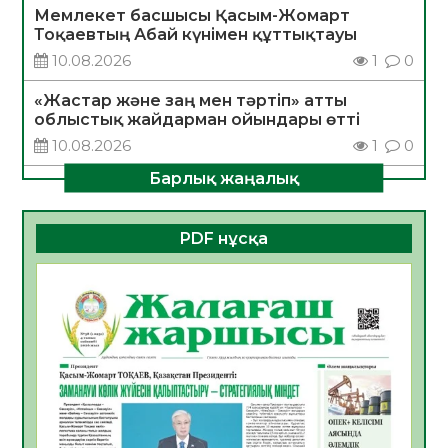
Мемлекет басшысы Қасым-Жомарт
Тоқаевтың Абай күнімен құттықтауы
10.08.2026
1
0
«Жастар және заң мен тәртіп» атты
облыстық жайдарман ойындары өтті
10.08.2026
1
0
Барлық жаңалық
Өңірде «Кең дала-2» бағдарламасы арқылы
80 шаруашылық қаржыландырылды
09.08.2026
21
0
PDF нұсқа
Жер ресурстары тиімді игерілуде
09.08.2026
22
0
Ел игілігі үшін еңбек етіп жүрген
құрылысшыларға құрмет көрсетті
08.08.2026
19
0
ҚЫЗЫЛОРДАДА «ЖАСЫЛ ЕЛ» ЕҢБЕК
ЖАСАҚТАРЫНЫҢ ҚАТЫСУЫМЕН