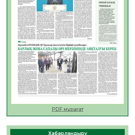
ЭКОЛОГИЯЛЫҚ СЕНБІЛІК ӨТТІ
08.08.2026
18
0
Білім гранты иегерлерінің тізімі шықты
07.08.2026
19
0
Қазақстандықтар Құрылтай сайлауынан
жақсылық күтеді – қоғамдық пікір зерттеуі
07.08.2026
18
0
«Дауыс беру учаскесін қалай табуға
болады?»
07.08.2026
19
0
ҚҰРЫЛТАЙ САЙЛАУЫ – БІРЛІК ПЕН
БЕЛСЕНДІЛІКТІҢ БЕЛГІСІ
07.08.2026
58
0
PDF мұрағат
5547 әскери бөлімінде «Алғашқы қызмет
күні» іс-шарасы өтті
Хабарландыру
07.08.2026
52
0