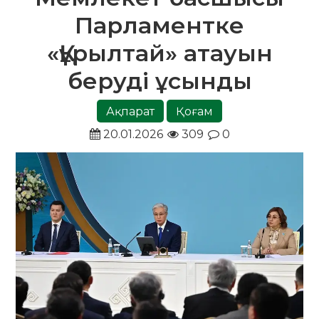
Парламентке
«Құрылтай» атауын
беруді ұсынды
Ақпарат
Қоғам
20.01.2026
309
0