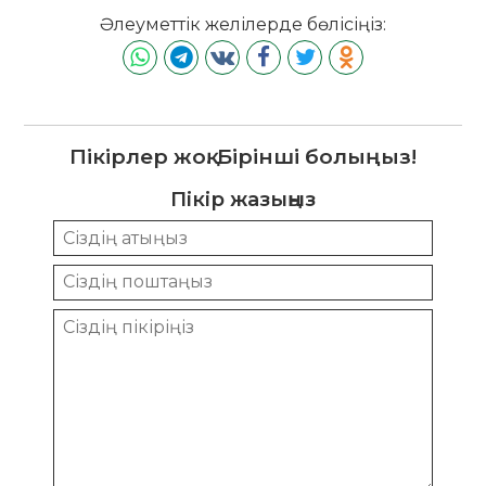
Әлеуметтік желілерде бөлісіңіз:
Пікірлер жоқ. Бірінші болыңыз!
Пікір жазыңыз