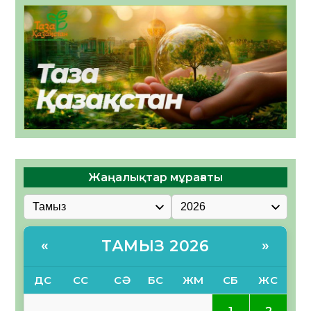
Жаңалықтар мұрағаты
ТАМЫЗ 2026
«
»
ДС
СС
СӘ
БС
ЖМ
СБ
ЖС