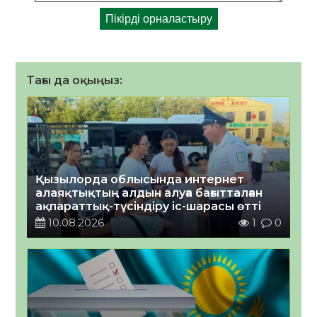
Тағы да оқыңыз:
Қызылорда облысында интернет
алаяқтықтың алдын алуға бағытталған
ақпараттық-түсіндіру іс-шарасы өтті
10.08.2026
1
0