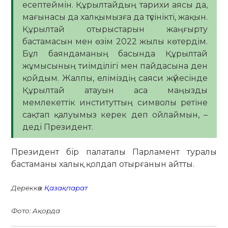
есептеймін. Құрылтайдың тарихи аясы да,
мағынасы да халқымызға да түсінікті, жақын.
Құрылтай отырыстарын жаңғырту
бастамасын мен өзім 2022 жылы көтердім.
Бұл баяндаманың басында Құрылтай
жұмысының тиімділігі мен пайдасына ден
қойдым. Жалпы, еліміздің саяси жүйесінде
Құрылтай атауын аса маңызды
мемлекеттік институттың символы ретіне
сақтап қалуымыз керек деп ойлаймын, –
деді Президент.
Президент бір палаталы Парламент туралы
бастаманы халық қолдап отырғанын айтты.
Дереккөз:
Қазақпарат
Фото: Ақорда