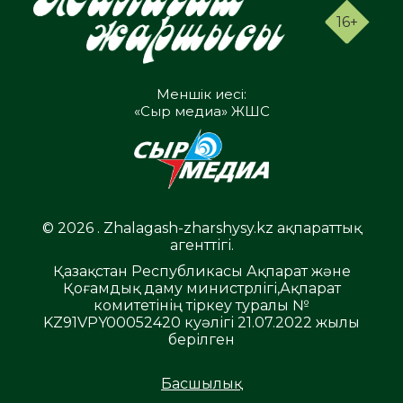
16+
Меншік иесі:
«Сыр медиа» ЖШС
© 2026 . Zhalagash-zharshysy.kz ақпараттық
агенттігі.
Қазақстан Республикасы Ақпарат және
Қоғамдық даму министрлігі,Ақпарат
комитетінің тіркеу туралы №
KZ91VPY00052420 куәлігі 21.07.2022 жылы
берілген
Басшылық