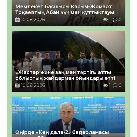
Мемлекет басшысы Қасым-Жомарт
Тоқаевтың Абай күнімен құттықтауы
10.08.2026
1
0
«Жастар және заң мен тәртіп» атты
облыстық жайдарман ойындары өтті
10.08.2026
1
0
Өңірде «Кең дала-2» бағдарламасы