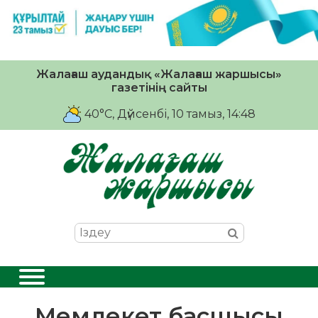
Жалағаш аудандық «Жалағаш жаршысы»
газетінің сайты
40°C
, Дүйсенбі, 10 тамыз, 14:48
Мемлекет басшысы