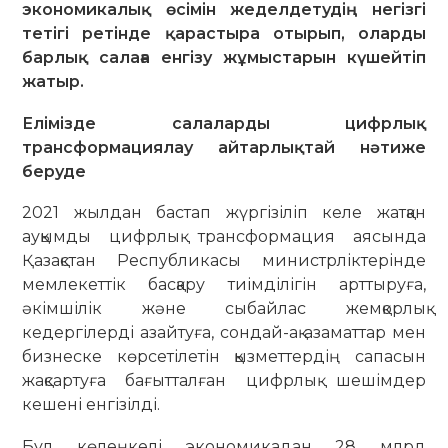
экономикалық өсімін жеделдетудің негізгі
тетігі ретінде қарастыра отырып, оларды
барлық салаға енгізу жұмыстарын күшейтіп
жатыр.
Елімізде салаларды цифрлық
трансформациялау айтарлықтай нәтиже
беруде
2021 жылдан бастап жүргізіліп келе жатқан
ауқымды цифрлық трансформация аясында
Қазақстан Республикасы министрліктерінде
мемлекеттік басқару тиімділігін арттыруға,
әкімшілік және сыбайлас жемқорлық
кедергілерді азайтуға, сондай-ақ азаматтар мен
бизнеске көрсетілетін қызметтердің сапасын
жақсартуға бағытталған цифрлық шешімдер
кешені енгізілді.
Бұл көлеңкелі экономикадан 28 млрд