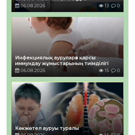
06.08.2026
13
0
Инфекциялық ауруларға қарсы
иммундау жұмыстарының тиімділігі
06.08.2026
15
0
Көкжөтел ауруы туралы