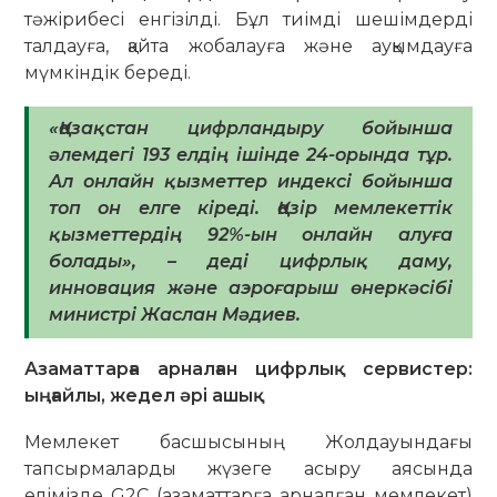
тәжірибесі енгізілді. Бұл тиімді шешімдерді
талдауға, қайта жобалауға және ауқымдауға
мүмкіндік береді.
«Қазақстан цифрландыру бойынша
әлемдегі 193 елдің ішінде 24-орында тұр.
Ал онлайн қызметтер индексі бойынша
топ он елге кіреді. Қазір мемлекеттік
қызметтердің 92%-ын онлайн алуға
болады», – деді цифрлық даму,
инновация және аэроғарыш өнеркәсібі
министрі Жаслан Мәдиев.
Азаматтарға арналған цифрлық сервистер:
ыңғайлы, жедел әрі ашық
Мемлекет басшысының Жолдауындағы
тапсырмаларды жүзеге асыру аясында
елімізде G2C (азаматтарға арналған мемлекет)