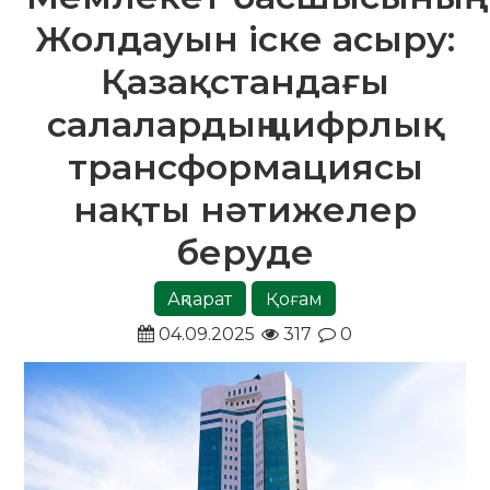
Жолдауын іске асыру:
Қазақстандағы
салалардың цифрлық
трансформациясы
нақты нәтижелер
беруде
Ақпарат
Қоғам
04.09.2025
317
0