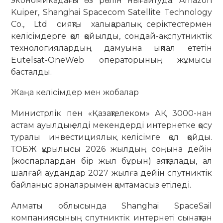
экономикадағы өз рөлін нығайтуда. Amazon
Kuiper, Shanghai Spacecom Satellite Technology
Co., Ltd сияқты халықаралық серіктестермен
келісімдерге қол қойылды, сондай-ақ спутниктік
технологиялардың дамуына ықпал ететін
Eutelsat-OneWeb операторының жұмысы
басталды.
Жаңа келісімдер мен жобалар
Министрлік пен «Қазақтелеком» АҚ 3000-нан
астам ауылдық елді мекендерді интернетке қосу
туралы инвестициялық келісімге қол қойды.
ТОБЖ құрылысы 2026 жылдың соңына дейін
(жоспарлардан бір жыл бұрын) аяқталады, ал
шалғай аудандар 2027 жылға дейін спутниктік
байланыс арналарымен қамтамасыз етіледі.
Алматы облысында Shanghai SpaceSail
компаниясының спутниктік интернеті сынақтан