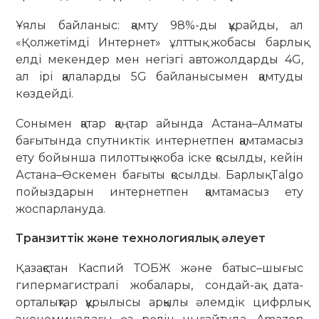
Ұялы байланыс: қамту 98%-ды құрайды, ал
«Қолжетімді Интернет» ұлттық жобасы барлық
елді мекендер мен негізгі автожолдарды 4G,
ал ірі қалаларды 5G байланысымен қамтуды
көздейді.
Сонымен қатар қаңтар айында Астана–Алматы
бағытында спутниктік интернетпен қамтамасыз
ету бойынша пилоттық жоба іске қосылды, кейін
Астана–Өскемен бағыты қосылды. Барлық Talgo
пойыздарын интернетпен қамтамасыз ету
жоспарлануда.
Транзиттік және технологиялық әлеует
Қазақстан Каспий ТОБЖ және батыс–шығыс
гипермагистралі жобалары, сондай-ақ дата-
орталықтар құрылысы арқылы әлемдік цифрлық