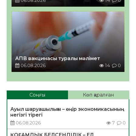
06.08.2026
14
0
АПВ вакцинасы туралы мәлімет
06.08.2026
14
0
Соңғы
Көп қаралған
Ауыл шаруашылығы – өңір экономикасының
негізгі тірегі
06.08.2026
7
0
ҚОҒАМДЫҚ БЕЛСЕНДІЛІК – ЕЛ