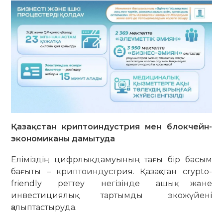
Қазақстан криптоиндустрия мен блокчейн-
экономиканы дамытуда
Еліміздің цифрлық дамуының тағы бір басым
бағыты – криптоиндустрия. Қазақстан сrypto-
friendly реттеу негізінде ашық және
инвестициялық тартымды экожүйені
қалыптастыруда.