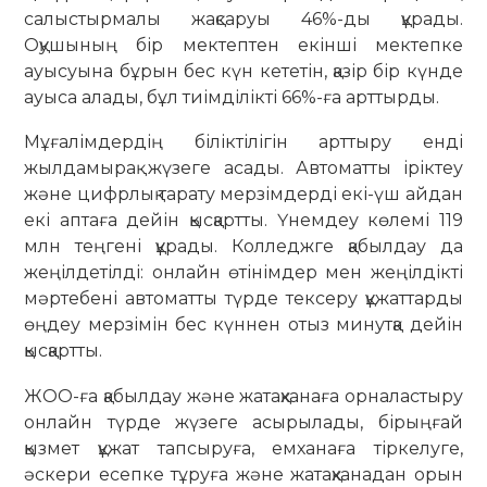
салыстырмалы жақсаруы 46%-ды құрады.
Оқушының бір мектептен екінші мектепке
ауысуына бұрын бес күн кететін, қазір бір күнде
ауыса алады, бұл тиімділікті 66%-ға арттырды.
Мұғалімдердің біліктілігін арттыру енді
жылдамырақ жүзеге асады. Автоматты іріктеу
және цифрлық тарату мерзімдерді екі-үш айдан
екі аптаға дейін қысқартты. Үнемдеу көлемі 119
млн теңгені құрады. Колледжге қабылдау да
жеңілдетілді: онлайн өтінімдер мен жеңілдікті
мәртебені автоматты түрде тексеру құжаттарды
өңдеу мерзімін бес күннен отыз минутқа дейін
қысқартты.
ЖОО-ға қабылдау және жатақханаға орналастыру
онлайн түрде жүзеге асырылады, бірыңғай
қызмет құжат тапсыруға, емханаға тіркелуге,
әскери есепке тұруға және жатақханадан орын