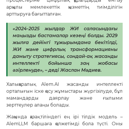
процестеріне цифрлық құралдарды енгізу
арқылы мемлекеттік қызметтің тиімділігін
арттыруға бағытталған.
«2024-2025 жылдар ЖИ саласындағы
маңызды бастамалар кезеңі болды. 2029
жылға дейінгі тұжырымдама бекітілді,
ЖИ және цифрлық трансформацияны
дамыту стратегиясы, сондай-ақ жасанды
интеллекті бойынша заң жобасы
әзірленуде», – деді Жаслан Мәдиев.
Халықаралық Alem.AI жасанды интеллекті
орталығын іске қосу жұмыстары жүргізілуде, бұл
мамандарды даярлау және ғылыми
зерттеулер алаңы болады.
Жақында қазақ тіліндегі ең ірі тілдік модель –
AlemLLM баршаға қолжетімді бола түсті. Оны