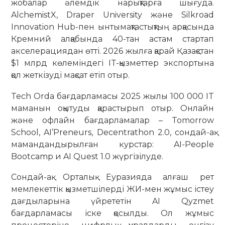
жобалар әлемдік нарықтарға шығуда.
AlchemistX, Draper University және Silkroad
Innovation Hub-пен ынтымақтастықтың арқасында
Кремний алқабында 40-тан астам стартап
акселерациядан өтті. 2026 жылға қарай Қазақстан
$1 млрд көлеміндегі IT-қызметтер экспортына
қол жеткізуді мақсат етіп отыр.
Tech Orda бағдарламасы 2025 жылы 100 000 IT
маманын оқытуды қарастырып отыр. Онлайн
және офлайн бағдарламалар – Tomorrow
School, AI’Preneurs, Decentrathon 2.0, сондай-ақ
мамандандырылған курстар: AI-People
Bootcamp и AI Quest 1.0 жүргізілуде.
Сондай-ақ Орталық Еуразияда алғаш рет
мемлекеттік қызметшілерді ЖИ-мен жұмыс істеу
дағдыларына үйрететін AI Qyzmet
бағдарламасы іске қосылды. Ол жұмыс