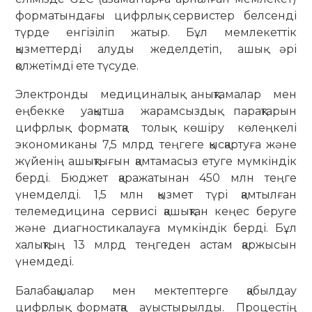
форматындағы цифрлық сервистер белсенді
түрде енгізіліп жатыр. Бұл мемлекеттік
қызметтерді алуды жеделдетіп, ашық әрі
қолжетімді ете түсуде.
Электронды медициналық анықтамалар мен
еңбекке уақытша жарамсыздық парақтарын
цифрлық форматқа толық көшіру көлеңкелі
экономиканы 7,5 млрд теңгеге қысқартуға және
жүйенің ашықтығын қамтамасыз етуге мүмкіндік
берді. Бюджет қаражатынан 450 млн теңге
үнемделді. 1,5 млн қызмет түрі қамтылған
телемедицина сервисі қашықтан кеңес беруге
және диагностикалауға мүмкіндік берді. Бұл
халықтың 13 млрд теңгеден астам қаржысын
үнемдеді.
Балабақшалар мен мектептерге қабылдау
цифрлық форматқа ауыстырылды. Процестің