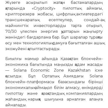
Жүзеге асырылып жатқан бастамалардың
қатарында «Cryptocity» пилоттық аймағы,
крипторезерв жобасы, цифрлық активтердегі
трансшекаралық есептеулер, сондай-ақ
майнингтік инвесторларды тарта отырып,
70/30 үлеспен энергия қуаттарын жаңғырту
жөніндегі бағдарлама бар. Бұл шаралар тұрақты
өсу мен технологиялық дамуға бағытталған ашық
экожүйені қалыптастырады.
Биылғы мамыр айында Қазақстан блокчейн-
экономика бағытында маңызды қадам жасады
— Solana Economic Zone Kazakhstan іске
қосылды. Бұл Орталық Азиядағы Solana
блокчейн-платформасы базасындағы бірінші
экономикалық аймақ, ол білім алмасу, өнімдерді
пилоттау және қазақстандық компаниялардың
жаһандық нарыққа шығуына арналған алаңға
айналады.