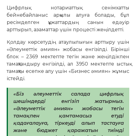
Цифрлық нотариаттық сенімхатты
бейнебайланыс арқылы алуға болады, бұл
ресімделген құжаттардың санын едәуір
арттырып, азаматтар үшін процесті жеңілдетті.
Қолдау көрсетудің атаулылығын арттыру үшін
«Әлеуметтік әмиян» жобасы енгізілді. Бірінші
блок – 2369 мектепте тегін және жеңілдікпен
тамақтандыру енгізілді, ал 3950 мектепте ыстық
тамақты есепке алу үшін «Бизнес әмиян» жұмыс
істейді.
«Біз әлеуметтік салада цифрлық
шешімдерді енгізіп жатырмыз.
«Әлеуметтік әмиян» жобасы тегін
тамақпен қамтамасыз етуді
қадағалауға, тіркеуді алып тастауға
және бюджет қаражатын тиімді