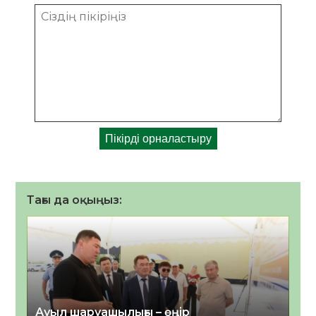
Тағы да оқыңыз:
Ауыл шаруашылығы – өңір