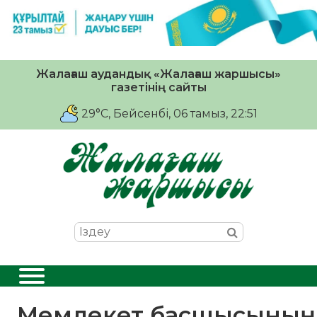
Жалағаш аудандық «Жалағаш жаршысы»
газетінің сайты
29°C
, Бейсенбі, 06 тамыз, 22:51
Мемлекет басшысының