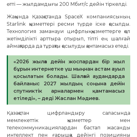
өтті — жылдамдығы 200 Мбит/с дейін тіркелді.
Жақында Қазақстанда SpaceX компаниясының
Starlink қызметтері ресми түрде іске қосылды.
Технология заманауи цифрлық қызметтерге қол
жетімділікті арттыра отырып, тіпті ең шалғай
аймақтарда да тұрақты қосылуды қамтамасыз етеді.
«2026 жылға дейін жоспардан бір жыл
бұрын интернетке үш мыңнан астам ауыл
қосылатын болады. Шалғай аудандарда
байланыс 2027 жылдың соңына дейін
спутниктік арналармен қамтамасыз
етіледі», – деді Жаслан Мәдиев.
Қазақстан цифрландыру саласында
мемлекеттік қызметтер мен
телекоммуникациялардан бастап жасанды
интеллект пен ғарышқа дейінгі позицияны