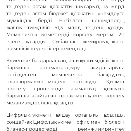
теңгеден астам қаражатты шығарып, 13 млрд
теңгеден астам бюджет қаражатын үнемдеуге
мүмкіндік берді. Енгізілген шешімдердің
жалпы тиімділігі 51,3 млрд теңгені құрады.
Мемлекеттік қызметтерді көрсету мерзімі 20
есеге қысқарды. Сыбайлас жемқорлық және
әкімшілік кедергілер төмендеді.
Клиентке бағдарланған, ашықтық, тиімділік және
барынша автоматтандыру қағидаттарына
негізделген мемлекеттік басқарудың
платформалық моделі енгізілуде. Қызмет
көрсету процесінде азаматтың қатысуын
барынша азайтатын проактивті қызмет көрсету
механизмдері іске қосылды.
Цифрлық үкіметті қолдау орталығы құрылды,
сондай-ақ Цифрлық үкімет офисімен бірлесіп
бизнес-процестерді реинжинирингтеу