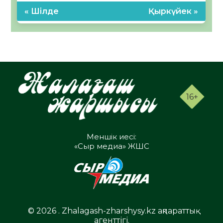
« Шілде
Қыркүйек »
16+
Меншік иесі:
«Сыр медиа» ЖШС
© 2026 . Zhalagash-zharshysy.kz ақпараттық
агенттігі.