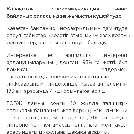
Қазақстан телекоммуникация және
байланыс саласындағы жұмысты күшейтуде
Қазақстан байланыс инфрақұрылымын дамытуда
елеулі табыстар көрсетіп отыр, мұны халықаралық
рейтингтердегі өсімнен көруге болады.
Интернетке қол жетімділік: интернет
қолданушыларының деңгейі 93%-ға жетті, бұл
дамыған елдермен
салыстырылады.Телекоммуникациялық
инфрақұрылым индексінде Қазақстан әлемнің
193 елі арасында 41-ші орынға көтерілді.
ТОБЖ дамуы: соңғы 10 жылда талшықты-
оптикалық байланыс желілерінің ұзындығы 12
есеге артып, елді мекендердің 71%-ын сымды
интернетпен қамтамасыз етіп, қала мен ауыл
арасындағы цифрлық алшақтықты қысқартты.