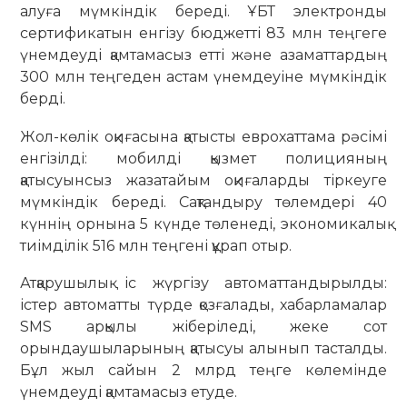
алуға мүмкіндік береді. ҰБТ электронды
сертификатын енгізу бюджетті 83 млн теңгеге
үнемдеуді қамтамасыз етті және азаматтардың
300 млн теңгеден астам үнемдеуіне мүмкіндік
берді.
Жол-көлік оқиғасына қатысты еврохаттама рәсімі
енгізілді: мобилді қызмет полицияның
қатысуынсыз жазатайым оқиғаларды тіркеуге
мүмкіндік береді. Сақтандыру төлемдері 40
күннің орнына 5 күнде төленеді, экономикалық
тиімділік 516 млн теңгені құрап отыр.
Атқарушылық іс жүргізу автоматтандырылды:
істер автоматты түрде қозғалады, хабарламалар
SMS арқылы жіберіледі, жеке сот
орындаушыларының қатысуы алынып тасталды.
Бұл жыл сайын 2 млрд теңге көлемінде
үнемдеуді қамтамасыз етуде.