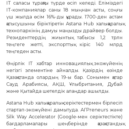
IT саласы тұрақты түрде өсіп келеді. Еліміздегі
IT-компаниялар саны 18 мыңнан асты, соңғы
үш жылда өсім 16%-ды құрады. 1700-ден астам
қатысушыны біріктіретін Astana Hub халықаралық
технопаркінің дамуы маңызды драйвер болды.
Резиденттердің жиынтық табысы 1,2 трлн
теңгеге жетті, экспорттық кіріс 140 млрд
теңгеден асты.
Өңірлік ІТ хабтар инновациялық экожүйенің
негізгі элементіне айналды. Қазірдің өзінде
Қазақстанда олардың 19-ы бар. Сонымен қатар
Сауд Арабиясы, АҚШ, Ұлыбритания, Дубай
және Қытайда шетелдік алаңдар ашылды.
Astana Hub халықаралық серіктестермен бірлесіп
стартап-экожүйені дамытуда. AI’Preneurs және
Silk Way Accelerator (Google-мен серіктестікте)
бағдарламалары шеңберінде қазақстандық