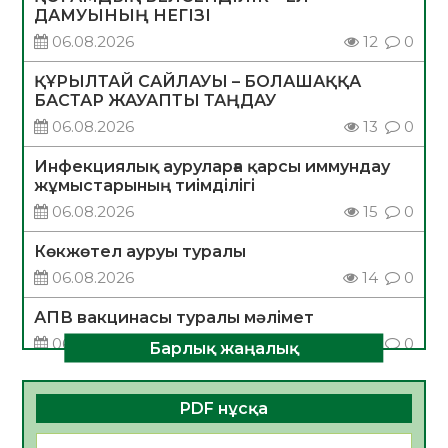
ДАМУЫНЫҢ НЕГІЗІ
06.08.2026
12
0
ҚҰРЫЛТАЙ САЙЛАУЫ – БОЛАШАҚҚА
БАСТАР ЖАУАПТЫ ТАҢДАУ
06.08.2026
13
0
Инфекциялық ауруларға қарсы иммундау
жұмыстарының тиімділігі
06.08.2026
15
0
Көкжөтел ауруы туралы
06.08.2026
14
0
АПВ вакцинасы туралы мәлімет
06.08.2026
14
0
Барлық жаңалық
Open Air: Қызылорда облысы полиция
департаменті 20 мыңнан астам
PDF нұсқа
көрерменнің қауіпсіздігін қамтамасыз етті
06.08.2026
17
0