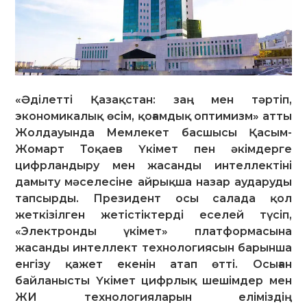
«Әділетті Қазақстан: заң мен тәртіп,
экономикалық өсім, қоғамдық оптимизм» атты
Жолдауында Мемлекет басшысы Қасым-
Жомарт Тоқаев Үкімет пен әкімдерге
цифрландыру мен жасанды интеллектіні
дамыту мәселесіне айрықша назар аударуды
тапсырды. Президент осы салада қол
жеткізілген жетістіктерді еселей түсіп,
«Электронды үкімет» платформасына
жасанды интеллект технологиясын барынша
енгізу қажет екенін атап өтті. Осыған
байланысты Үкімет цифрлық шешімдер мен
ЖИ технологияларын еліміздің