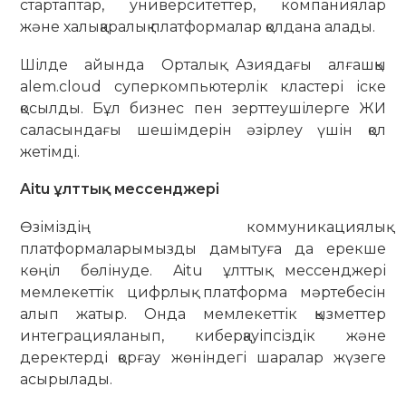
стартаптар, университеттер, компаниялар
және халықаралық платформалар қолдана алады.
Шілде айында Орталық Азиядағы алғашқы
alem.cloud суперкомпьютерлік кластері іске
қосылды. Бұл бизнес пен зерттеушілерге ЖИ
саласындағы шешімдерін әзірлеу үшін қол
жетімді.
Aitu ұлттық мессенджері
Өзіміздің коммуникациялық
платформаларымызды дамытуға да ерекше
көңіл бөлінуде. Aitu ұлттық мессенджері
мемлекеттік цифрлық платформа мәртебесін
алып жатыр. Онда мемлекеттік қызметтер
интеграцияланып, киберқауіпсіздік және
деректерді қорғау жөніндегі шаралар жүзеге
асырылады.