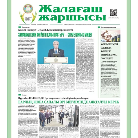
ҚЫЗЫЛОРДАДА «САНАЛЫ ҰРПАҚ –
ЖАРҚЫН БОЛАШАҚ» АТТЫ КЕҢЕЙТІЛГЕН
МӘЖІЛІС ӨТТІ
05.08.2026
28
0
Қазақстан Орталық Азиядағы көшуге ең
қолайлы ел атанды
05.08.2026
30
0
Өрт қауіпсіздігі талаптарын сақтау – әр
азаматтың міндеті
05.08.2026
30
0
Руслан Рүстемұлы облыс әкімінің
кеңесшісі болып тағайындалды
05.08.2026
26
0
Цифрландыру саласын дамыту аясында
салынатын жаңа орталықтың жобасы
талқыланды