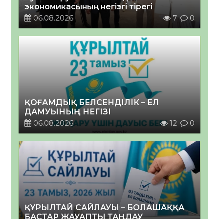
экономикасының негізгі тірегі
06.08.2026
7
0
ҚОҒАМДЫҚ БЕЛСЕНДІЛІК – ЕЛ
ДАМУЫНЫҢ НЕГІЗІ
06.08.2026
12
0
ҚҰРЫЛТАЙ САЙЛАУЫ – БОЛАШАҚҚА
БАСТАР ЖАУАПТЫ ТАҢДАУ