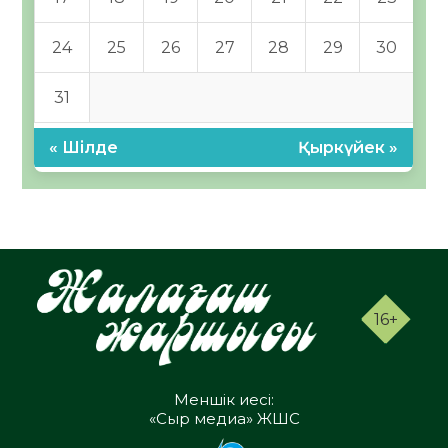
24
25
26
27
28
29
30
31
« Шілде
Қыркүйек »
16+
Меншік иесі:
«Сыр медиа» ЖШС