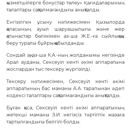
қызметшілерге бонустар төлеу» Қағидаларының
талаптары сақталмағандығы анықталды.
Енгізілген ұсыну нәтижесімен Қызылорда
қаласының ауыл шаруашылығы және жер
қатынастар бөлімімен аз-ша Ж.Е.-ға сыйлықақы
беру туралы бұйрық қабылданды.
Сондай ақ, аз-ша К.А.-ның жолданымы негізінде
Арал ауданы, Сексеуіл кенті әкімі аппаратына
жоспардан тыс тексеру жүргізілді.
Тексеру нәтижесімен, Сексеуіл кенті әкімі
аппаратының бас маманы А.А. тарапынан әдеп
кодексі талаптары сақталмағандығы анықталды.
Бұған қоса, Сексеуіл кенті әкімі аппаратының
жетекші маманы З.И. негізсіз тәртіптік жазаға
тартылғандығы белгілі болды.