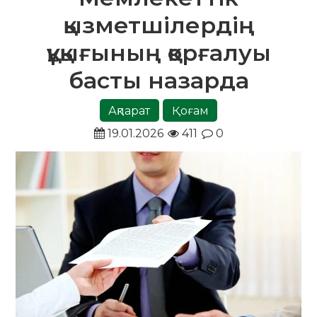
қызметшілердің
құқығының қорғалуы
басты назарда
Ақпарат
Қоғам
19.01.2026
411
0