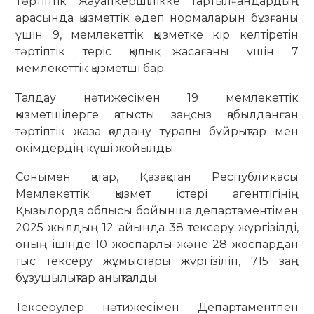
Тәртіптік жауапкершілікке тартылғандардың
арасында қызметтік әдеп нормаларын бұзғаны
үшін 9, мемлекеттік қызметке кір келтіретін
тәртіптік теріс қылық жасағаны үшін 7
мемлекеттік қызметші бар.
Талдау нәтижесімен 19 мемлекеттік
қызметшілерге қатысты заңсыз қабылданған
тәртіптік жаза қолдану туралы бұйрықтар мен
өкімдердің күші жойылды.
Сонымен қатар, Қазақстан Республикасы
Мемлекеттік қызмет істері агенттігінің
Қызылорда облысы бойынша департаментімен
2025 жылдың 12 айында 38 тексеру жүргізілді,
оның ішінде 10 жоспарлы және 28 жоспардан
тыс тексеру жұмыстары жүргізіліп, 715 заң
бұзушылықтар анықталды.
Тексерулер нәтижесімен Департаментпен