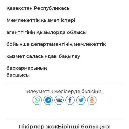
Қазақстан Республикасы
Мемлекеттік қызмет істері
агенттігінің Қызылорда облысы
бойынша департаментінің мемлекеттік
қызмет саласындағы бақылау
басқармасының
басшысы
Әлеуметтік желілерде бөлісіңіз:
Пікірлер жоқ. Бірінші болыңыз!