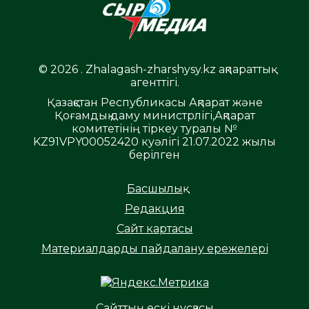
© 2026 . Zhalagash-zharshysy.kz ақпараттық
агенттігі.
Қазақстан Республикасы Ақпарат және
Қоғамдық даму министрлігі,Ақпарат
комитетінің тіркеу туралы №
KZ91VPY00052420 куәлігі 21.07.2022 жылы
берілген
Басшылық
Редакция
Сайт картасы
Материалдарды пайдалану ережелері
Сайттың ескі нұсқасы