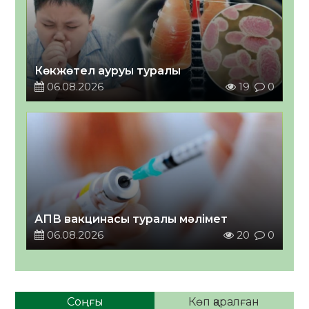
Көкжөтел ауруы туралы
06.08.2026
19
0
АПВ вакцинасы туралы мәлімет
06.08.2026
20
0
Соңғы
Көп қаралған