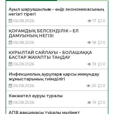
Ауыл шаруашылығы – өңір экономикасының
негізгі тірегі
06.08.2026
17
0
ҚОҒАМДЫҚ БЕЛСЕНДІЛІК – ЕЛ
ДАМУЫНЫҢ НЕГІЗІ
06.08.2026
18
0
ҚҰРЫЛТАЙ САЙЛАУЫ – БОЛАШАҚҚА
БАСТАР ЖАУАПТЫ ТАҢДАУ
06.08.2026
19
0
Инфекциялық ауруларға қарсы иммундау
жұмыстарының тиімділігі
06.08.2026
20
0
Көкжөтел ауруы туралы
06.08.2026
19
0
АПВ вакцинасы туралы мәлімет