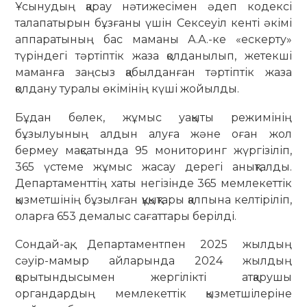
Ұсынудың қарау нәтижесімен әдеп кодексі
талапатырын бұзғаны үшін Сексеуіл кенті әкімі
аппаратының бас маманы А.А.-ке «ескерту»
түріндегі тәртіптік жаза қолданылып, жетекші
маманға заңсыз қабылданған тәртіптік жаза
қолдану туралы өкімінің күші жойылды.
Бұдан бөлек, жұмыс уақыты режимінің
бұзылуының алдын алуға және оған жол
бермеу мақсатында 95 мониторинг жүргізіліп,
365 үстеме жұмыс жасау дерегі анықталды.
Департаменттің хаты негізінде 365 мемлекеттік
қызметшінің бұзылған құқықтары қалпына келтіріліп,
оларға 653 демалыс сағаттары берілді.
Сондай-ақ, Департаментпен 2025 жылдың
сәуір-мамыр айларында 2024 жылдың
қорытындысымен жергілікті атқарушы
органдардың мемлекеттік қызметшілеріне