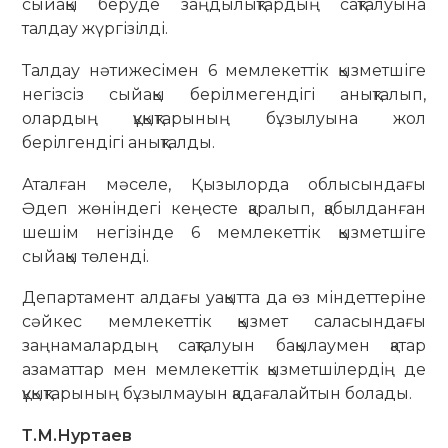
сыйақы беруде заңдылықтардың сақталуына
талдау жүргізілді.
Талдау нәтижесімен 6 мемлекеттік қызметшіге
негізсіз сыйақы берілмегендігі анықталып,
олардың құқықтарының бұзылуына жол
берілгендігі анықталды.
Аталған мәселе, Қызылорда облысындағы
Әдеп жөніндегі кеңесте қаралып, қабылданған
шешім негізінде 6 мемлекеттік қызметшіге
сыйақы төленді.
Департамент алдағы уақытта да өз міндеттеріне
сәйкес мемлекеттік қызмет саласындағы
заңнамалардың сақталуын бақылаумен қатар
азаматтар мен мемлекеттік қызметшілердің де
құқықтарының бұзылмауын қадағалайтын болады.
Т.М.Нуртаев