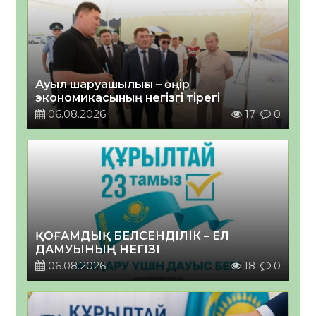
Ауыл шаруашылығы – өңір
экономикасының негізгі тірегі
06.08.2026
17
0
ҚОҒАМДЫҚ БЕЛСЕНДІЛІК – ЕЛ
ДАМУЫНЫҢ НЕГІЗІ
06.08.2026
18
0