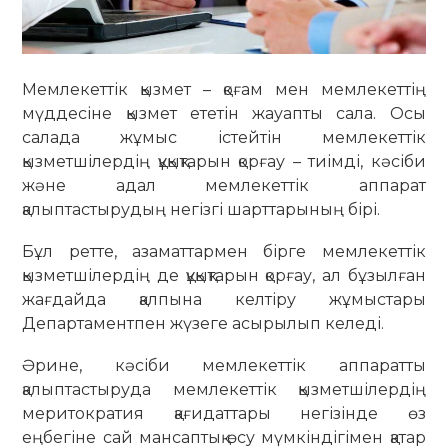
Мемлекеттік қызмет – қоғам мен мемлекеттің
мүддесіне қызмет ететін жауапты сала. Осы
салада жұмыс істейтін мемлекеттік
қызметшілердің құқықтарын қорғау – тиімді, кәсіби
және адал мемлекеттік аппарат
қалыптастырудың негізгі шарттарының бірі.
Бұл ретте, азаматтармен бірге мемлекеттік
қызметшілердің де құқықтарын қорғау, ал бұзылған
жағдайда қалпына келтіру жұмыстары
Департаментпен жүзеге асырылып келеді.
Әрине, кәсіби мемлекеттік аппаратты
қалыптастыруда мемлекеттік қызметшілердің
меритократия қағидаттары негізінде өз
еңбегіне сай мансаптық өсу мүмкіндігімен қатар