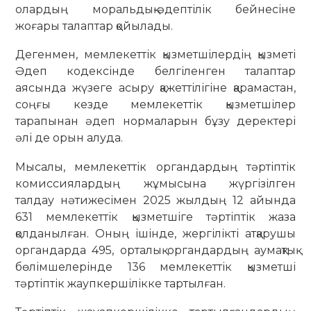
олардың моральдық-әдептілік бейнесіне
жоғары талаптар қойылады.
Дегенмен, мемлекеттік қызметшілердің қызметі
Әдеп кодексінде белгіленген талаптар
аясында жүзеге асыру қажеттілігіне қарамастан,
соңғы кезде мемлекеттік қызметшілер
тарапынан әдеп нормаларын бұзу деректері
әлі де орын алуда.
Мысалы, мемлекеттік органдардың тәртіптік
комиссиялардың жұмысына жүргізілген
талдау нәтижесімен 2025 жылдың 12 айында
631 мемлекеттік қызметшіге тәртіптік жаза
қолданылған. Оның ішінде, жергілікті атқарушы
органдарда 495, орталық органдардың аумақтық
бөлімшелерінде 136 мемлекеттік қызметші
тәртіптік жаупкершілікке тартылған.