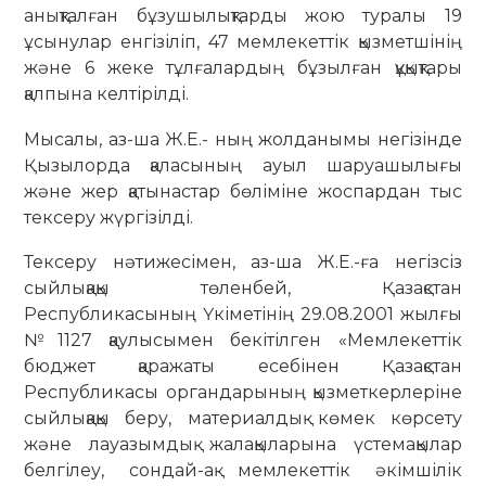
анықталған бұзушылықтарды жою туралы 19
ұсынулар енгізіліп, 47 мемлекеттік қызметшінің
және 6 жеке тұлғалардың бұзылған құқықтары
қалпына келтірілді.
Мысалы, аз-ша Ж.Е.- ның жолданымы негізінде
Қызылорда қаласының ауыл шаруашылығы
және жер қатынастар бөліміне жоспардан тыс
тексеру жүргізілді.
Тексеру нәтижесімен, аз-ша Ж.Е.-ға негізсіз
сыйлықақы төленбей, Қазақстан
Республикасының Үкіметінің 29.08.2001 жылғы
№1127 қаулысымен бекітілген «Мемлекеттік
бюджет қаражаты есебінен Қазақстан
Республикасы органдарының қызметкерлеріне
сыйлықақы беру, материалдық көмек көрсету
және лауазымдық жалақыларына үстемақылар
белгілеу, сондай-ақ мемлекеттік әкімшілік