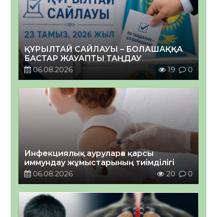
ҚҰРЫЛТАЙ САЙЛАУЫ – БОЛАШАҚҚА
БАСТАР ЖАУАПТЫ ТАҢДАУ
06.08.2026
19
0
Инфекциялық ауруларға қарсы
иммундау жұмыстарының тиімділігі
06.08.2026
20
0