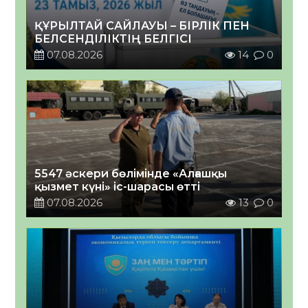
ҚҰРЫЛТАЙ САЙЛАУЫ – БІРЛІК ПЕН
БЕЛСЕНДІЛІКТІҢ БЕЛГІСІ
07.08.2026
14
0
5547 әскери бөлімінде «Алғашқы
қызмет күні» іс-шарасы өтті
07.08.2026
13
0