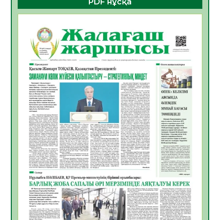
PDF нұсқа
ҚҰРЫЛТАЙ САЙЛАУЫ – БОЛАШАҚҚА
БАСТАР ЖАУАПТЫ ТАҢДАУ
06.08.2026
30
0
Инфекциялық ауруларға қарсы иммундау
жұмыстарының тиімділігі
06.08.2026
31
0
Көкжөтел ауруы туралы
06.08.2026
28
0
АПВ вакцинасы туралы мәлімет
06.08.2026
29
0
Open Air: Қызылорда облысы полиция
департаменті 20 мыңнан астам
көрерменнің қауіпсіздігін қамтамасыз етті
06.08.2026
40
0
ҚЫЗЫЛОРДАДА «САНАЛЫ ҰРПАҚ –
ЖАРҚЫН БОЛАШАҚ» АТТЫ КЕҢЕЙТІЛГЕН