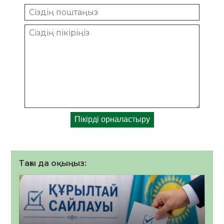
Тағы да оқыңыз: