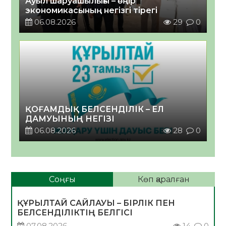
Ауыл шаруашылығы – өңір
экономикасының негізгі тірегі
06.08.2026
29
0
ҚОҒАМДЫҚ БЕЛСЕНДІЛІК – ЕЛ
ДАМУЫНЫҢ НЕГІЗІ
06.08.2026
28
0
Соңғы
Көп қаралған
ҚҰРЫЛТАЙ САЙЛАУЫ – БІРЛІК ПЕН
БЕЛСЕНДІЛІКТІҢ БЕЛГІСІ
07.08.2026
14
0