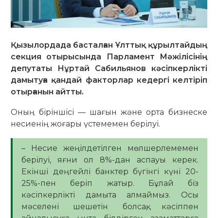
Қызылордада басталған Ұлттық құрылтайдың
секция отырысында Парламент Мәжілісінің
депутаты Нұртай Сабильянов кәсіпкерлікті
дамытуға қандай факторлар кедергі келтіріп
отырғанын айтты.
Оның біріншісі — шағын және орта бизнеске
несиенің жоғары үстемемен берілуі.
– Несие жеңілдетілген мөлшерлемемен
берілуі, яғни ол 8%-дан аспауы керек.
Екінші деңгейлі банктер бүгінгі күні 20-
25%-пен беріп жатыр. Бұлай біз
кәсіпкерлікті дамыта алмаймыз. Осы
мәселені шешетін болсақ, кәсіппен