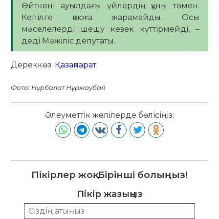
Өйткені ауылдағы үйлердің құны төмен.
Кепілге қоюға жарамайды. Осы
мәселелерді шешу кезек күттірмейді, –
деді Мәжіліс депутаты.
Дереккөз:
Қазақпарат
Фото: Нұрболат Нұржаубай
Әлеуметтік желілерде бөлісіңіз:
Пікірлер жоқ. Бірінші болыңыз!
Пікір жазыңыз