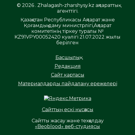
© 2026 . Zhalagash-zharshysy.kz ақпараттық
агенттігі.
Қазақстан Республикасы Ақпарат және
Қоғамдық даму министрлігі,Ақпарат
комитетінің тіркеу туралы №
KZ91VPY00052420 куәлігі 21.07.2022 жылы
берілген
Басшылық
Редакция
Сайт картасы
Материалдарды пайдалану ережелері
Сайттың ескі нұсқасы
Сайтты жасау және техқолдау
«Beoblood» веб-студиясы