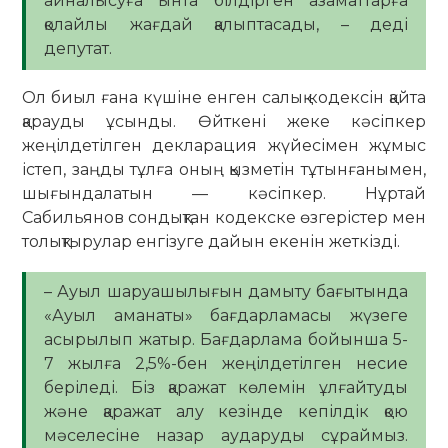
айналысуға ынта білдірген азаматтарға
қолайлы жағдай қалыптасады, – деді
депутат.
Ол биыл ғана күшіне енген салық кодексін қайта
қарауды ұсынды. Өйткені жеке кәсіпкер
жеңілдетілген декларация жүйесімен жұмыс
істеп, заңды тұлға оның қызметін тұтынғанымен,
шығындалатын — кәсіпкер. Нұртай
Сабильянов сондықтан кодекске өзгерістер мен
толықтырулар енгізуге дайын екенін жеткізді.
– Ауыл шаруашылығын дамыту бағытында
«Ауыл аманаты» бағдарламасы жүзеге
асырылып жатыр. Бағдарлама бойынша 5-
7 жылға 2,5%-бен жеңілдетілген несие
беріледі. Біз қаражат көлемін ұлғайтуды
және қаражат алу кезінде кепілдік қою
мәселесіне назар аударуды сұраймыз.