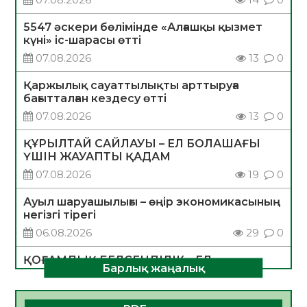
5547 әскери бөлімінде «Алғашқы қызмет
күні» іс-шарасы өтті
07.08.2026
13
0
Қаржылық сауаттылықты арттыруға
бағытталған кездесу өтті
07.08.2026
13
0
ҚҰРЫЛТАЙ САЙЛАУЫ – ЕЛ БОЛАШАҒЫ
ҮШІН ЖАУАПТЫ ҚАДАМ
07.08.2026
19
0
Ауыл шаруашылығы – өңір экономикасының
негізгі тірегі
06.08.2026
29
0
ҚОҒАМДЫҚ БЕЛСЕНДІЛІК – ЕЛ
Барлық жаңалық
ДАМУЫНЫҢ НЕГІЗІ
06.08.2026
28
0