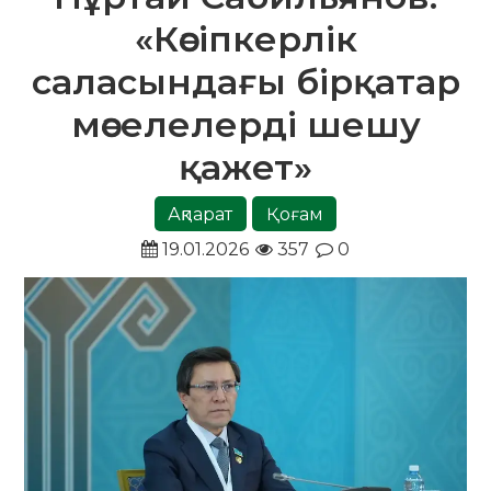
«Кәсіпкерлік
саласындағы бірқатар
мәселелерді шешу
қажет»
Ақпарат
Қоғам
19.01.2026
357
0