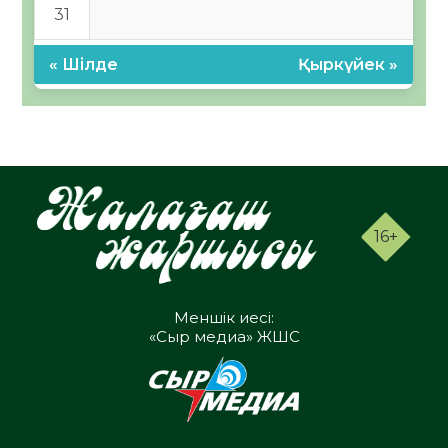
31
« Шілде
Қыркүйек »
16+
Меншік иесі:
«Сыр медиа» ЖШС