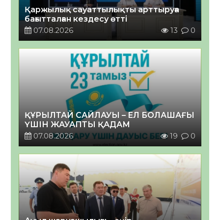
Қаржылық сауаттылықты арттыруға
бағытталған кездесу өтті
07.08.2026
13
0
ҚҰРЫЛТАЙ САЙЛАУЫ – ЕЛ БОЛАШАҒЫ
ҮШІН ЖАУАПТЫ ҚАДАМ
07.08.2026
19
0