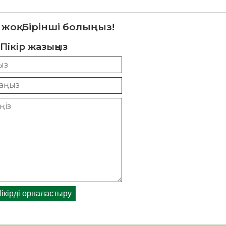
 жоқ. Бірінші болыңыз!
Пікір жазыңыз