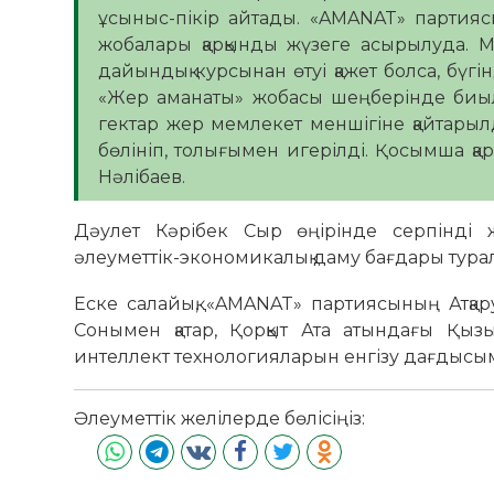
ұсыныс-пікір айтады. «AMANAT» партияс
жобалары қарқынды жүзеге асырылуда. 
дайындық курсынан өтуі қажет болса, бүгі
«Жер аманаты» жобасы шеңберінде биыл
гектар жер мемлекет меншігіне қайтарыл
бөлініп, толығымен игерілді. Қосымша қара
Нәлібаев.
Дәулет Кәрібек Сыр өңірінде серпінді ж
әлеуметтік-экономикалық даму бағдары тура
Еске салайық, «AMANAT» партиясының Атқа
Сонымен қатар, Қорқыт Ата атындағы Қыз
интеллект технологияларын енгізу дағдысы
Әлеуметтік желілерде бөлісіңіз: