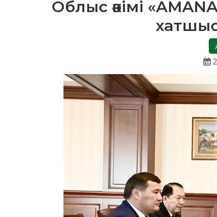
Облыс әкімі «AMAN
хатшыс
2