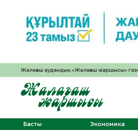
Жалағаш аудандық «Жалағаш жаршысы» газе
Басты
Экономика