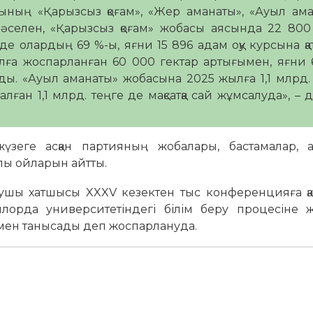
ының «Қарызсыз қоғам», «Жер аманаты», «Ауыл ам
Мәселен, «Қарызсыз қоғам» жобасы аясында 22 80
нде олардың 69 %-ы, яғни 15 896 адам оқу курсына қа
ға жоспарланған 60 000 гектар артығымен, яғни 
ды. «Ауыл аманаты» жобасына 2025 жылға 1,1 млрд.
лған 1,1 млрд. теңге де мақсатқа сай жұмсалуда», – д
үзеге асқан партияның жобалары, бастамалар, а
лы ойларын айтты.
рушы хатшысы XXXV кезектен тыс конференцияға қа
ылорда университетіндегі білім беру процесіне 
мен танысады деп жоспарлануда.