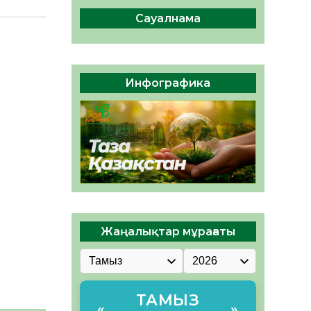
сақтау – әр азаматтың
міндеті
Сауалнама
05.08.2026
49
0
Руслан Рүстемұлы облыс
әкімінің кеңесшісі болып
Инфографика
тағайындалды
05.08.2026
46
0
Жаңалықтар мұрағаты
ТАМЫЗ
«
»