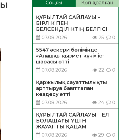
шы
Соңғы
Көп қаралған
ҚҰРЫЛТАЙ САЙЛАУЫ –
БІРЛІК ПЕН
БЕЛСЕНДІЛІКТІҢ БЕЛГІСІ
07.08.2026
25
0
5547 әскери бөлімінде
«Алғашқы қызмет күні» іс-
шарасы өтті
07.08.2026
22
0
Қаржылық сауаттылықты
арттыруға бағытталған
кездесу өтті
07.08.2026
24
0
ҚҰРЫЛТАЙ САЙЛАУЫ – ЕЛ
БОЛАШАҒЫ ҮШІН
ЖАУАПТЫ ҚАДАМ
07.08.2026
29
0