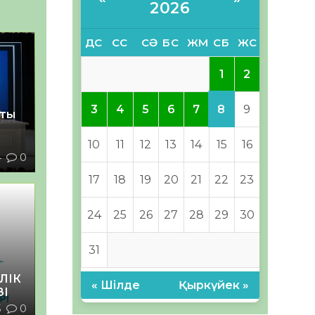
2026
ДС
СС
СӘ
БС
ЖМ
СБ
ЖС
1
2
8
3
4
5
6
7
9
қты
10
11
12
13
14
15
16
4
0
17
18
19
20
21
22
23
24
25
26
27
28
29
30
31
ЛІК
« Шілде
Қыркүйек »
ЗІ
5
0