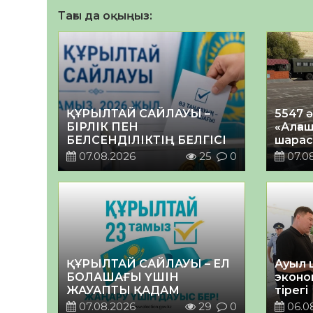
Тағы да оқыңыз:
ҚҰРЫЛТАЙ САЙЛАУЫ –
5547 
БІРЛІК ПЕН
«Алғаш
БЕЛСЕНДІЛІКТІҢ БЕЛГІСІ
шарас
07.08.2026
25
0
07.0
ҚҰРЫЛТАЙ САЙЛАУЫ – ЕЛ
Ауыл 
БОЛАШАҒЫ ҮШІН
эконо
ЖАУАПТЫ ҚАДАМ
тірегі
07.08.2026
29
0
06.0