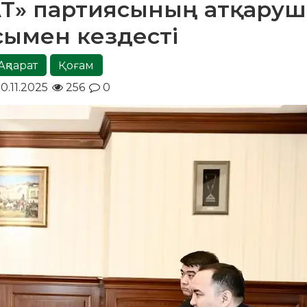
AT» партиясының атқару
ымен кездесті
Ақпарат
Қоғам
0.11.2025
256
0