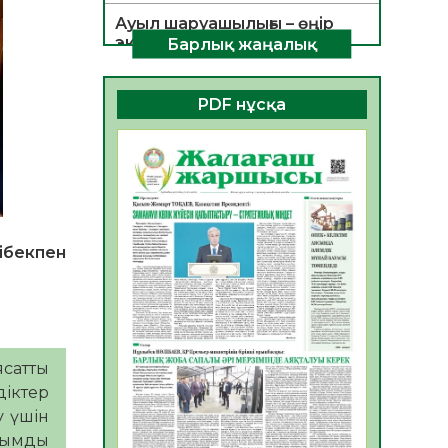
Ауыл шаруашылығы – өңір
экономикасының негізгі
Барлық жаңалық
тірегі
06.08.2026
38
0
PDF нұсқа
ҚОҒАМДЫҚ БЕЛСЕНДІЛІК –
ЕЛ ДАМУЫНЫҢ НЕГІЗІ
06.08.2026
35
0
ҚҰРЫЛТАЙ САЙЛАУЫ –
БОЛАШАҚҚА БАСТАР
ЖАУАПТЫ ТАҢДАУ
ібекпен
06.08.2026
37
0
Инфекциялық ауруларға
қарсы иммундау
жұмыстарының тиімділігі
ясатты
06.08.2026
39
0
діктер
у үшін
Көкжөтел ауруы туралы
ұшымды
06.08.2026
35
0