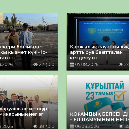
әскери бөлімінде
Қаржылық сауаттылы
қы қызмет күні» іс-
арттыруға бағытталған
ы өтті
кездесу өтті
8.2026
22
0
07.08.2026
2
шаруашылығы – өңір
микасының негізгі
ҚОҒАМДЫҚ БЕЛСЕНДІ
– ЕЛ ДАМУЫНЫҢ НЕГІ
8.2026
38
0
06.08.2026
3