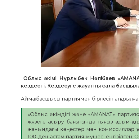
Облыс әкімі Нұрлыбек Нәлібаев «AMAN
кездесті. Кездесуге жауапты сала басшыл
Аймақ басшысы партиямен бірлесіп атқарылға
«Облыс әкімдігі және «AMANAT» партия
жүзеге асыру бағытында тығыз қарым-қаты
жанындағы кеңестер мен комиссиялар құр
100-ден астам партия мүшесі енгізілген.