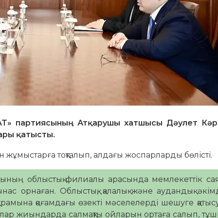
AT» партиясының Атқарушы хатшысы Дәулет Кәр
ары қатысты.
н жұмыстарға тоқталып, алдағы жоспарларды бөлісті.
сының облыстық филиалы арасында мемлекеттік са
нас орнаған. Облыстық, қалалық және аудандық әкім
амына қоғамдағы өзекті мәселелерді шешуге қатыс
 Олар жиындарда салмақты ойларын ортаға салып, т