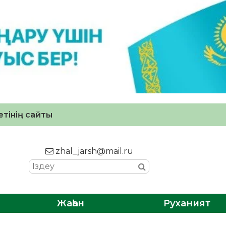
тінің сайты
zhal_jarsh@mail.ru
Жаһан
Руханият