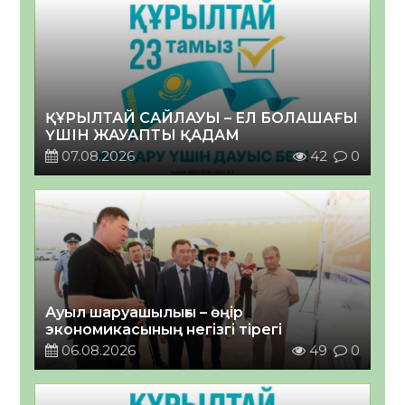
ҚҰРЫЛТАЙ САЙЛАУЫ – ЕЛ БОЛАШАҒЫ
ҮШІН ЖАУАПТЫ ҚАДАМ
07.08.2026
42
0
Ауыл шаруашылығы – өңір
экономикасының негізгі тірегі
06.08.2026
49
0