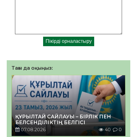
Тағы да оқыңыз:
ҚҰРЫЛТАЙ САЙЛАУЫ – БІРЛІК ПЕН
БЕЛСЕНДІЛІКТІҢ БЕЛГІСІ
07.08.2026
40
0