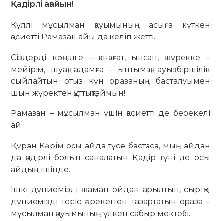
Қадірлі ағайын!
Күллі мұсылман қауымының асыға күткен
қасиетті Рамазан айы да келіп жетті.
Сіздерді көңілге – қанағат, ынсап, жүрекке –
мейірім, шуақ, адамға – ынтымақ, ауызбіршілік
сыйлайтын отыз күн оразаның басталуымен
шын жүректен құттықтаймын!
Рамазан – мұсылман үшін қасиетті де берекелі
ай.
Құран Кәрім осы айда түсе бастаса, мың айдан
да қадірлі болып саналатын Қадір түні де осы
айдың ішінде.
Ішкі дүниемізді жаман ойдан арылтып, сыртқы
дүниемізді теріс әрекеттен тазартатын ораза –
мұсылман қауымының үлкен сабыр мектебі.