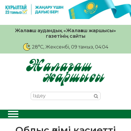
Жалағаш аудандық «Жалағаш жаршысы»
газетінің сайты
28°C
, Жексенбі, 09 тамыз, 04:04
Облыс әкімі қасиетті