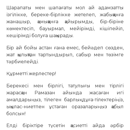
Шарапаты мен шапағаты мол ай адамзатты
ізгілікке, береке-бірлікке жетелеп, жабыққанға
жанашыр, қамыққанға қайырымды, бір-біріне
көмектесіп, бауырмал, мейірімді, кішіпейіл,
кешірімді болуға шақырады.
Бiр ай бойы астан ғана емес, бейәдеп сөзден,
жат қылықтан тартындырып, сабыр мен төзімге
тәрбиелейді.
Құрметті жерлестер!
Берекесі мен бірлігі, татулығы мен тірлігі
жарасқан Рамазан айында жасаған игі
амалдарыңыз, тілеген барлық дұға-тілектеріңіз,
ықылас-ниетпен ұстаған оразаларыңыз қабыл
болсын!
Елді біріктіре түсетін қасиетті айда әрбір