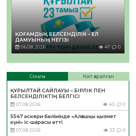
ҚОҒАМДЫҚ БЕЛСЕНДІЛІК – ЕЛ
ДАМУЫНЫҢ НЕГІЗІ
06.08.2026
47
0
Соңғы
Көп қаралған
ҚҰРЫЛТАЙ САЙЛАУЫ – БІРЛІК ПЕН
БЕЛСЕНДІЛІКТІҢ БЕЛГІСІ
07.08.2026
40
0
5547 әскери бөлімінде «Алғашқы қызмет
күні» іс-шарасы өтті
07.08.2026
33
0