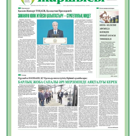
жұмыстарының тиімділігі
06.08.2026
51
0
Көкжөтел ауруы туралы
06.08.2026
48
0
АПВ вакцинасы туралы мәлімет
06.08.2026
46
0
Open Air: Қызылорда облысы полиция
департаменті 20 мыңнан астам
көрерменнің қауіпсіздігін қамтамасыз етті
06.08.2026
60
0
ҚЫЗЫЛОРДАДА «САНАЛЫ ҰРПАҚ –
ЖАРҚЫН БОЛАШАҚ» АТТЫ КЕҢЕЙТІЛГЕН
МӘЖІЛІС ӨТТІ
05.08.2026
61
0
Қазақстан Орталық Азиядағы көшуге ең
қолайлы ел атанды