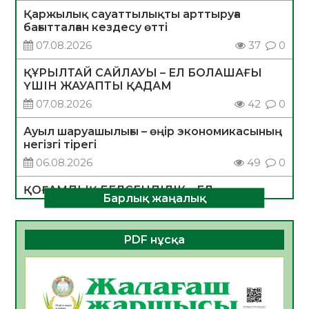
Қаржылық сауаттылықты арттыруға
бағытталған кездесу өтті
07.08.2026
37
0
ҚҰРЫЛТАЙ САЙЛАУЫ – ЕЛ БОЛАШАҒЫ
ҮШІН ЖАУАПТЫ ҚАДАМ
07.08.2026
42
0
Ауыл шаруашылығы – өңір экономикасының
негізгі тірегі
06.08.2026
49
0
ҚОҒАМДЫҚ БЕЛСЕНДІЛІК – ЕЛ
Барлық жаңалық
ДАМУЫНЫҢ НЕГІЗІ
06.08.2026
47
0
PDF нұсқа
ҚҰРЫЛТАЙ САЙЛАУЫ – БОЛАШАҚҚА
БАСТАР ЖАУАПТЫ ТАҢДАУ
06.08.2026
49
0
Инфекциялық ауруларға қарсы иммундау