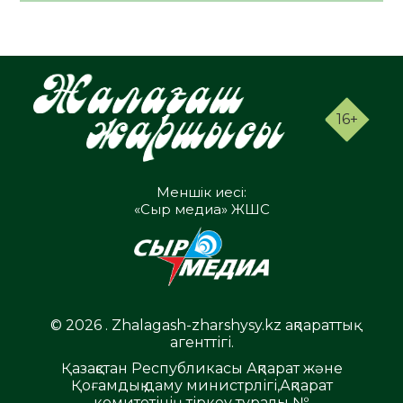
16+
Меншік иесі:
«Сыр медиа» ЖШС
© 2026 . Zhalagash-zharshysy.kz ақпараттық
агенттігі.
Қазақстан Республикасы Ақпарат және
Қоғамдық даму министрлігі,Ақпарат
комитетінің тіркеу туралы №