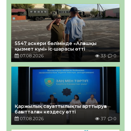
5547 әскери бөлімінде «Алғашқы
қызмет күні» іс-шарасы өтті
07.08.2026
33
0
Қаржылық сауаттылықты арттыруға
бағытталған кездесу өтті
07.08.2026
37
0