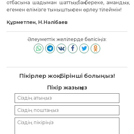
отбасына шадыман шаттық, бақ-береке, амандық,
егемен елімізге тыныштық пен өрлеу тілеймін!
Құрметпен, Н.Нәлібаев
Әлеуметтік желілерде бөлісіңіз:
Пікірлер жоқ. Бірінші болыңыз!
Пікір жазыңыз