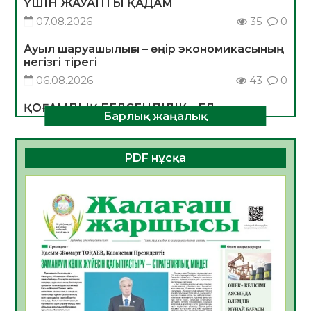
ҮШІН ЖАУАПТЫ ҚАДАМ
07.08.2026
35
0
Ауыл шаруашылығы – өңір экономикасының
негізгі тірегі
06.08.2026
43
0
ҚОҒАМДЫҚ БЕЛСЕНДІЛІК – ЕЛ
Барлық жаңалық
ДАМУЫНЫҢ НЕГІЗІ
06.08.2026
40
0
PDF нұсқа
ҚҰРЫЛТАЙ САЙЛАУЫ – БОЛАШАҚҚА
БАСТАР ЖАУАПТЫ ТАҢДАУ
06.08.2026
42
0
Инфекциялық ауруларға қарсы иммундау
жұмыстарының тиімділігі
06.08.2026
45
0
Көкжөтел ауруы туралы
06.08.2026
41
0