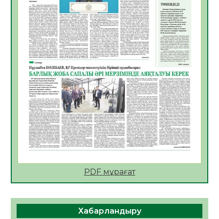
АПВ вакцинасы туралы мәлімет
06.08.2026
40
0
Open Air: Қызылорда облысы полиция
департаменті 20 мыңнан астам
көрерменнің қауіпсіздігін қамтамасыз етті
06.08.2026
54
0
ҚЫЗЫЛОРДАДА «САНАЛЫ ҰРПАҚ –
ЖАРҚЫН БОЛАШАҚ» АТТЫ КЕҢЕЙТІЛГЕН
МӘЖІЛІС ӨТТІ
05.08.2026
54
0
Қазақстан Орталық Азиядағы көшуге ең
қолайлы ел атанды
05.08.2026
52
0
PDF мұрағат
Өрт қауіпсіздігі талаптарын сақтау – әр
азаматтың міндеті
Хабарландыру
05.08.2026
56
0