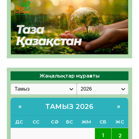
Жаңалықтар мұрағаты
ТАМЫЗ 2026
«
»
ДС
СС
СӘ
БС
ЖМ
СБ
ЖС
1
2