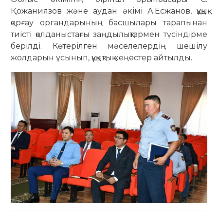
Қожаниязов және аудан әкімі А.Есжанов, құқық
қорғау органдарының басшылары тарапынан
тиісті қолданыстағы заңдылықтармен түсіндірме
берілді. Көтерілген мәселелердің шешілу
жолдарын ұсынып, құқықтық кеңестер айтылды.