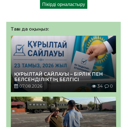
Тағы да оқыңыз:
ҚҰРЫЛТАЙ САЙЛАУЫ – БІРЛІК ПЕН
БЕЛСЕНДІЛІКТІҢ БЕЛГІСІ
07.08.2026
34
0