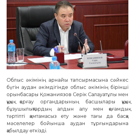
Облыс әкімінің арнайы тапсырмасына сәйкес
бүгін аудан әкімдігінде облыс әкімінің бірінші
орынбасары Қожаниязов Серік Салауатұлы мен
құқық қорғау органдарының басшылары құқық
бұзушылықтардың алдын алу мен қоғамдық
тәртіпті қамтамасыз ету және тағы да басқа
мәселелер бойынша аудан тұрғындарына
қабылдау өткізді.