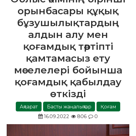
орынбасары құқық
бұзушылықтардың
алдын алу мен
қоғамдық тәртіпті
қамтамасыз ету
мәселелері бойынша
қоғамдық қабылдау
өткізді
Ақпарат
Басты жаңалықтар
Қоғам
16.09.2022
806
0