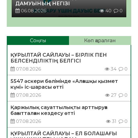
ДАМУЫНЫҢ НЕГІЗІ
06.08.2026
40
0
Соңғы
Көп қаралған
ҚҰРЫЛТАЙ САЙЛАУЫ – БІРЛІК ПЕН
БЕЛСЕНДІЛІКТІҢ БЕЛГІСІ
07.08.2026
34
0
5547 әскери бөлімінде «Алғашқы қызмет
күні» іс-шарасы өтті
07.08.2026
27
0
Қаржылық сауаттылықты арттыруға
бағытталған кездесу өтті
07.08.2026
31
0
ҚҰРЫЛТАЙ САЙЛАУЫ – ЕЛ БОЛАШАҒЫ