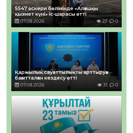
5547 әскери бөлімінде «Алғашқы
қызмет күні» іс-шарасы өтті
07.08.2026
27
0
Қаржылық сауаттылықты арттыруға
бағытталған кездесу өтті
07.08.2026
31
0