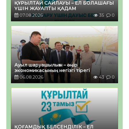
ҚҰРЫЛТАЙ САЙЛАУЫ – ЕЛ БОЛАШАҒЫ
ҮШІН ЖАУАПТЫ ҚАДАМ
07.08.2026
35
0
Ауыл шаруашылығы – өңір
экономикасының негізгі тірегі
06.08.2026
43
0
ҚОҒАМДЫҚ БЕЛСЕНДІЛІК – ЕЛ