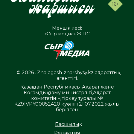
16+
Меншік иесі:
«Сыр медиа» ЖШС
© 2026 . Zhalagash-zharshysy.kz ақпараттық
агенттігі.
Қазақстан Республикасы Ақпарат және
Қоғамдық даму министрлігі,Ақпарат
комитетінің тіркеу туралы №
KZ91VPY00052420 куәлігі 21.07.2022 жылы
берілген
Басшылық
Редакция