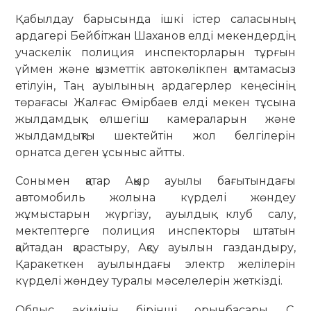
Қабылдау барысында ішкі
істер саласының
ардагері Бейбітжан Шаханов елді мекендердің
учаскелік полиция инспекторларын тұрғын
үймен және қызметтік автокөлікпен қамтамасыз
етілуін, Таң ауылының ардагерлер кеңесінің
төрағасы Жалғас Өмірбаев елді мекен тұсына
жылдамдық өлшегіш камераларын және
жылдамдықты шектейтін жол белгілерін
орнатса деген ұсыныс айтты.
Сонымен қатар Аққыр ауылы бағытындағы
автомобиль жолына күрделі жөндеу
жұмыстарын жүргізу, ауылдық клуб салу,
мектептерге полиция инспекторы штатын
қайтадан қарастыру, Ақсу ауылын газдандыру,
Қаракеткен ауылындағы электр желілерін
күрделі жөндеу туралы мәселелерін жеткізді.
Облыс әкімінің бірінші орынбасары С.