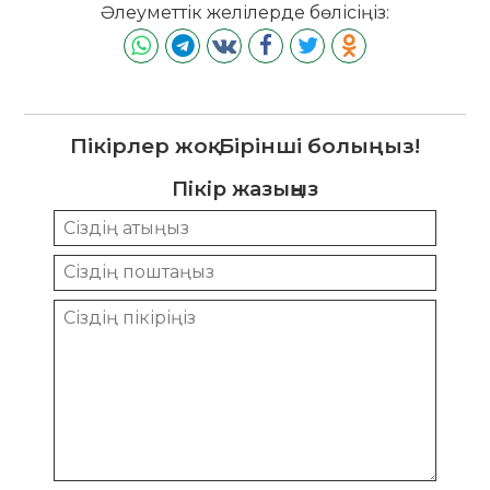
Әлеуметтік желілерде бөлісіңіз:
Пікірлер жоқ. Бірінші болыңыз!
Пікір жазыңыз