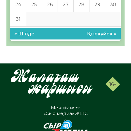
24
25
26
27
28
29
30
31
« Шілде
Қыркүйек »
16+
Меншік иесі:
«Сыр медиа» ЖШС