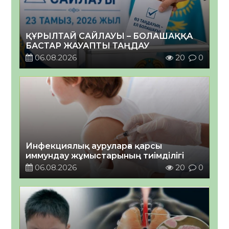
ҚҰРЫЛТАЙ САЙЛАУЫ – БОЛАШАҚҚА
БАСТАР ЖАУАПТЫ ТАҢДАУ
06.08.2026
20
0
Инфекциялық ауруларға қарсы
иммундау жұмыстарының тиімділігі
06.08.2026
20
0