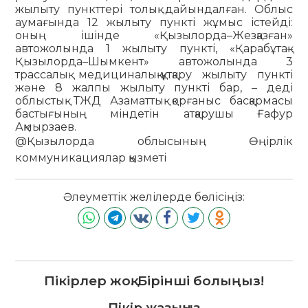
жылыту пункттері толық дайындалған. Облыс
аумағында 12 жылыту пункті жұмыс істейді:
оның ішінде «Қызылорда–Жезқазған»
автожолында 1 жылыту пункті, «Қарабұтақ–
Қызылорда–Шымкент» автожолында 3
трассалық медициналық-құтқару жылыту пункті
және 8 жалпы жылыту пункті бар, – деді
облыстық ТЖД Азаматтық қорғаныс басқармасы
бастығының міндетін атқарушы Ғафур
Ақмырзаев.
@Қызылорда облысының Өңірлік
коммуникациялар қызметі
Әлеуметтік желілерде бөлісіңіз:
Пікірлер жоқ. Бірінші болыңыз!
Пікір жазыңыз