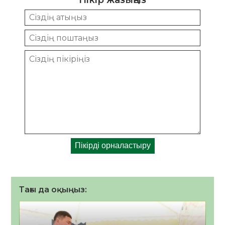
Тағы да оқыңыз: