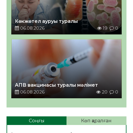
Көкжөтел ауруы туралы
06.08.2026
19
0
АПВ вакцинасы туралы мәлімет
06.08.2026
20
0
Соңғы
Көп қаралған