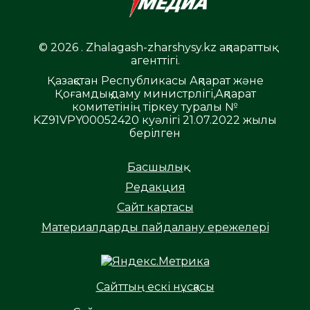
© 2026 . Zhalagash-zharshysy.kz ақпараттық
агенттігі.
Қазақстан Республикасы Ақпарат және
Қоғамдық даму министрлігі,Ақпарат
комитетінің тіркеу туралы №
KZ91VPY00052420 куәлігі 21.07.2022 жылы
берілген
Басшылық
Редакция
Сайт картасы
Материалдарды пайдалану ережелері
Сайттың ескі нұсқасы