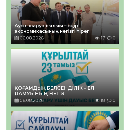
Ауыл шаруашылығы – өңір
экономикасының негізгі тірегі
06.08.2026
17
0
ҚОҒАМДЫҚ БЕЛСЕНДІЛІК – ЕЛ
ДАМУЫНЫҢ НЕГІЗІ
06.08.2026
18
0