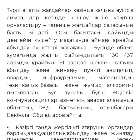
Түрлі апатты жағдайлар кезінде халықты қауіпсіз
аймаққа дер кезінде көшіру және уақытша
орналастыру – төтенше жағдайлар саласының
басты міндеті. Осы бағыттағы дайындық
деңгейін күшейту мақсатында аймақта арнайы
қабылдау пункттері жасақталған. Бүгінде облыс
аумағында жалпы сыйымдылығы 130 437
адамды құрайтын 151 зардап шеккен халықты
қабылдау және жинақтау пункті анықталып,
олардың инфрақұрылымы, материалдық-
техникалық базасы және жұмыс алгоритмі
пысықталған. Бұл туралы бүгін Өңірлік
коммуникациялар қызметінің ақпарат алаңында
облыстық ТЖД бастығының орынбасары
Бекболат Әбдіқадыров айтты.
Қазіргі таңда жергілікті атқарушы органдар
барлық эвакуациялық қабылдау және жинақтау
пунктерін генераторлармен, төсек-