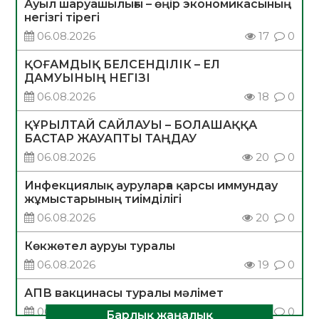
Ауыл шаруашылығы – өңір экономикасының
негізгі тірегі
06.08.2026
17
0
ҚОҒАМДЫҚ БЕЛСЕНДІЛІК – ЕЛ
ДАМУЫНЫҢ НЕГІЗІ
06.08.2026
18
0
ҚҰРЫЛТАЙ САЙЛАУЫ – БОЛАШАҚҚА
БАСТАР ЖАУАПТЫ ТАҢДАУ
06.08.2026
20
0
Инфекциялық ауруларға қарсы иммундау
жұмыстарының тиімділігі
06.08.2026
20
0
Көкжөтел ауруы туралы
06.08.2026
19
0
АПВ вакцинасы туралы мәлімет
06.08.2026
20
0
Барлық жаңалық