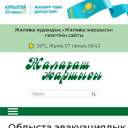
Жалағаш аудандық «Жалағаш жаршысы»
газетінің сайты
26°C
, Жұма, 07 тамыз, 06:43
Облыста эвакуациялық