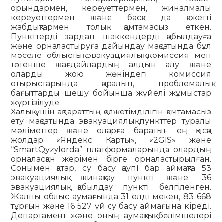
орындармен, кереуеттермен, жиналмалы
кереуеттермен және басқа да қажетті
жабдықтармен толық қамтамасыз еткен.
Пункттерді зардап шеккендерді қабылдауға
және орналастыруға дайындау мақсатында бұл
мәселе облыстық эвакуациялық комиссия мен
төтенше жағдайлардың алдын алу және
оларды жою жөніндегі комиссия
отырыстарында қаралып, проблемалық
бағыттарды шешу бойынша жүйелі жұмыстар
жүргізілуде.
Халық үшін ақпараттың қолжетімділігін қамтамасыз
ету мақсатында эвакуациялық пункттер туралы
мәліметтер және оларға баратын ең қысқа
жолдар «Яндекс Карты», «2GIS» және
“SmartQyzylorda” платформаларында олардың
орналасқан жерімен бірге орналастырылған.
Сонымен қатар, су басу қаупі бар аймақта 53
эвакуациялық жинақтау пункті және 36
эвакуациялық қабылдау пункті белгіленген.
Жалпы облыс аумағында 31 елді мекен, 83 668
тұрғын және 16 527 үй су басу аймағына кіреді.
Департамент және оның аумақтық бөлімшелері