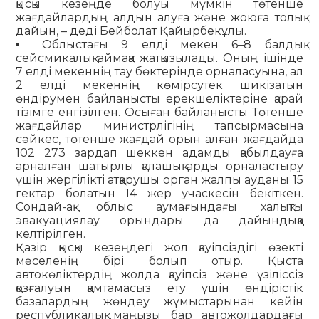
қысқы кезеңде болуы мүмкін төтенше
жағдайлардың алдын алуға және жоюға толық
дайын, – деді Бейболат Қайырбекұлы.
Облыстағы 9 елді мекен 6–8 балдық
сейсмикалық аймаққа жатқызылады. Оның ішінде
7 елді мекеннің тау бөктерінде орналасуына, ал
2 елді мекеннің көмірсутек шикізатын
өндірумен байланысты ерекшеліктеріне қарай
тізімге енгізілген. Осыған байланысты Төтенше
жағдайлар министрлігінің тапсырмасына
сәйкес, төтенше жағдай орын алған жағдайда
102 273 зардап шеккен адамды қабылдауға
арналған шатырлы қалашықтарды орналастыру
үшін жергілікті атқарушы орган жалпы ауданы 15
гектар болатын 14 жер учаскесін бекіткен.
Сондай-ақ облыс аумағындағы халықты
эвакуациялау орындары да дайындыққа
келтірілген.
Қазір қысқы кезеңдегі жол қауіпсіздігі өзекті
мәселенің бірі болып отыр. Қыста
автокөліктердің жолда қауіпсіз және үзіліссіз
қозғалуын қамтамасыз ету үшін өндірістік
базалардың жөндеу жұмыстарынан кейін
республикалық маңызы бар автожолдардағы