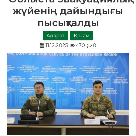
жүйенің дайындығы
пысықталды
Ақпарат
Қоғам
11.12.2025
470
0