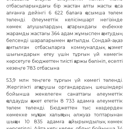
отбасыларындағы бір жастан алты жасты қоса
алғанға дейінгі 6 622 балаға қосымша төлем
төленді. Әлеуметтік келісімшарт негізінде
көмек алушылардың қатарындағы еңбекке
жарамды жастағы 364 адам жұмыспен қамтудың
белсенді шараларымен қамтылды. Сондай-ақ, аз
қамтылған отбасыларға коммуналдық қызмет
шығындарын өтеу үшін тұрғын үй көмегін
көрсетуге бюджеттен тиісті қаржы бөлініп, есепті
кезеңге 783 отбасына
53,9 млн теңгеге тұрғын үй көмегі төленді.
Жергілікті атқарушы органдардың шешімдері
бойынша жекелеген санаттағы әлеуметтік
қолдауды қажет ететін 8 733 адамға әлеуметтік
төлем төленді. Бюджеттен тыс көздерден
көмекке мұқтаж халықтың әлжуаз топтарынан
шыққан 10 835 адамға қайырымдылық көмек
көрсетілді. Айта кету керек, облыс бойынша 34