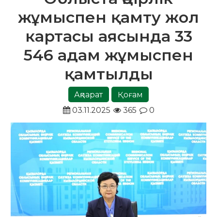
жұмыспен қамту жол
картасы аясында 33
546 адам жұмыспен
қамтылды
Ақпарат
Қоғам
03.11.2025
365
0