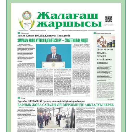
БАСТАР ЖАУАПТЫ ТАҢДАУ
06.08.2026
48
0
Инфекциялық ауруларға қарсы иммундау
жұмыстарының тиімділігі
06.08.2026
50
0
Көкжөтел ауруы туралы
06.08.2026
47
0
АПВ вакцинасы туралы мәлімет
06.08.2026
45
0
Open Air: Қызылорда облысы полиция
департаменті 20 мыңнан астам
көрерменнің қауіпсіздігін қамтамасыз етті
06.08.2026
59
0
ҚЫЗЫЛОРДАДА «САНАЛЫ ҰРПАҚ –
ЖАРҚЫН БОЛАШАҚ» АТТЫ КЕҢЕЙТІЛГЕН
МӘЖІЛІС ӨТТІ