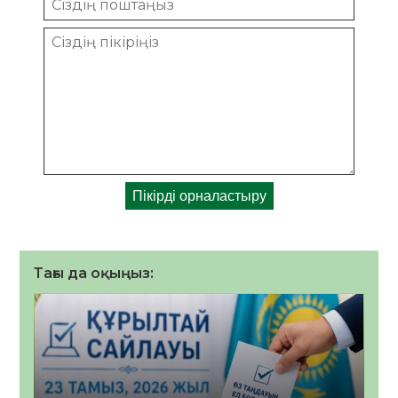
Тағы да оқыңыз: