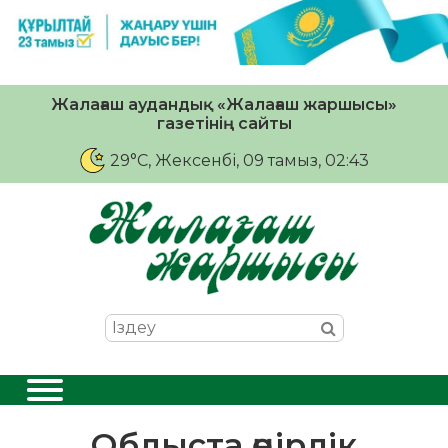
Жалағаш аудандық «Жалағаш жаршысы»
газетінің сайты
29°C
, Жексенбі, 09 тамыз, 02:43
Облыста өңірлік