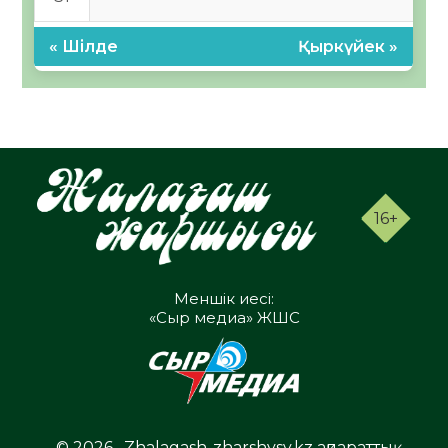
« Шілде
Қыркүйек »
16+
Меншік иесі:
«Сыр медиа» ЖШС
© 2026 . Zhalagash-zharshysy.kz ақпараттық