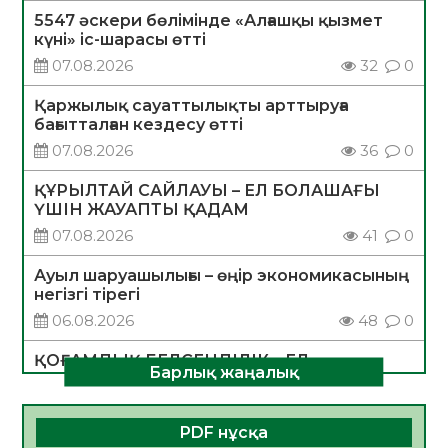
5547 әскери бөлімінде «Алғашқы қызмет
күні» іс-шарасы өтті
07.08.2026
32
0
Қаржылық сауаттылықты арттыруға
бағытталған кездесу өтті
07.08.2026
36
0
ҚҰРЫЛТАЙ САЙЛАУЫ – ЕЛ БОЛАШАҒЫ
ҮШІН ЖАУАПТЫ ҚАДАМ
07.08.2026
41
0
Ауыл шаруашылығы – өңір экономикасының
негізгі тірегі
06.08.2026
48
0
ҚОҒАМДЫҚ БЕЛСЕНДІЛІК – ЕЛ
Барлық жаңалық
ДАМУЫНЫҢ НЕГІЗІ
06.08.2026
46
0
PDF нұсқа
ҚҰРЫЛТАЙ САЙЛАУЫ – БОЛАШАҚҚА