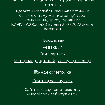
агенттігі.
Қазақстан Республикасы Ақпарат және
Қоғамдық даму министрлігі,Ақпарат
комитетінің тіркеу туралы №
KZ91VPY00052420 куәлігі 21.07.2022 жылы
берілген
Басшылық
Редакция
Сайт картасы
Материалдарды пайдалану ережелері
Сайттың ескі нұсқасы
Сайтты жасау және техқолдау
«Beoblood» веб-студиясы