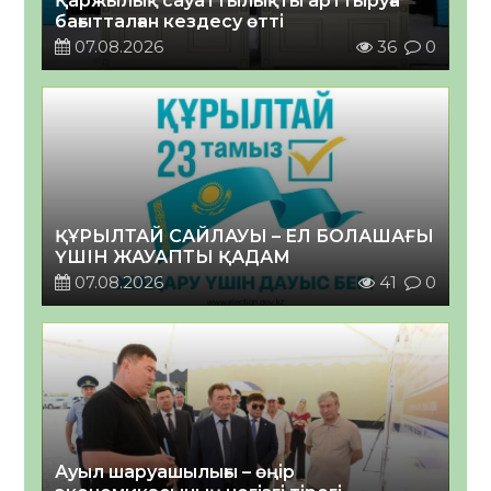
Қаржылық сауаттылықты арттыруға
бағытталған кездесу өтті
07.08.2026
36
0
ҚҰРЫЛТАЙ САЙЛАУЫ – ЕЛ БОЛАШАҒЫ
ҮШІН ЖАУАПТЫ ҚАДАМ
07.08.2026
41
0
Ауыл шаруашылығы – өңір