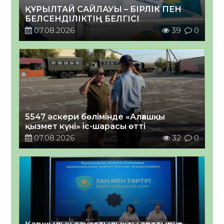
ҚҰРЫЛТАЙ САЙЛАУЫ – БІРЛІК ПЕН
БЕЛСЕНДІЛІКТІҢ БЕЛГІСІ
07.08.2026
39
0
5547 әскери бөлімінде «Алғашқы
қызмет күні» іс-шарасы өтті
07.08.2026
32
0