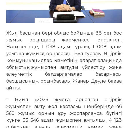
Жыл басынан бері облыс бойынша 88 рет бос
жұмыс орындары жәрмеңкесі өткізілген.
Нәтижесінде, 1 038 адам тұрақты, 1 008 адам
уақытша жұмысқа орналасқан. Бұл туралы Өңірлік
коммуникациялар қызметінің ақпарат алаңында
облыстық жұмыспен қамтуды үйлестіру және
әлеуметтік бағдарламалар басқармасы
басшысының орынбасары Жанар Дәулетбаева
айтты.
– Биыл «2025 жылға арналған өңірлік
жұмыспен қамту жол картасы» шеңберінде 46
560 жұмыс орнын құру жоспарланса, бүгінгі
күнге 33 546 адам жұмыспен қамтылды. 4 123
отбасына атаулы әлеуметтік көмек және