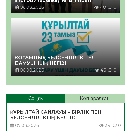
экономикасының негізгі тірегі
06.08.2026
48
0
ҚОҒАМДЫҚ БЕЛСЕНДІЛІК – ЕЛ
ДАМУЫНЫҢ НЕГІЗІ
06.08.2026
46
0
Соңғы
Көп қаралған
ҚҰРЫЛТАЙ САЙЛАУЫ – БІРЛІК ПЕН
БЕЛСЕНДІЛІКТІҢ БЕЛГІСІ
07.08.2026
39
0