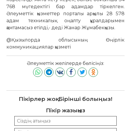
768 мүгедектігі бар адамдар тіркелген.
Әлеуметтік қызметтер порталы арқылы 28 578
адам техникалық оңалту құралдарымен
қамтамасыз етілді,- деді Жанар Жұмабекқызы.
@Қызылорда облысының Өңірлік
коммуникациялар қызметі
Әлеуметтік желілерде бөлісіңіз:
Пікірлер жоқ. Бірінші болыңыз!
Пікір жазыңыз