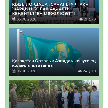
ҚЫЗЫЛОРДАДА «САНАЛЫ ҰРПАҚ –
ЖАРҚЫН БОЛАШАҚ» АТТЫ
КЕҢЕЙТІЛГЕН МӘЖІЛІС ӨТТІ
05.08.2026
21
0
Қазақстан Орталық Азиядағы көшуге ең
қолайлы ел атанды
05.08.2026
24
0