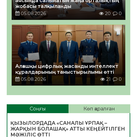
аясында салынатын жаңа орталықтың
жобасы талқыланды
05.08.2026
20
0
Алғашқы цифрлық жасанды интеллект
құралдарының таныстырылымы өтті
05.08.2026
21
0
Соңғы
Көп қаралған
ҚЫЗЫЛОРДАДА «САНАЛЫ ҰРПАҚ –
ЖАРҚЫН БОЛАШАҚ» АТТЫ КЕҢЕЙТІЛГЕН
МӘЖІЛІС ӨТТІ