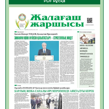
PDF нұсқа
05.08.2026
21
0
Қазақстандықтардың 72,3%-ы жаңа
Құрылтай үшін дауыс беруге дайын
05.08.2026
23
0
ӘРБІР ДАУЫС – ҚОҒАМ ДАМУЫНА
ҚОСЫЛҒАН ҮЛЕС
05.08.2026
29
0
ҚҰРЫЛТАЙ САЙЛАУЫ – БІРЛІК ПЕН
ЖАУАПКЕРШІЛІККЕ БАСТАЙТЫН ҚАДАМ
05.08.2026
28
0
Мектептен – Ұлттық ұлан сапына
04.08.2026
38
0
Үкіметтік емес ұйымдарға арналған
сыйлықақы конкурсына өтінім қабылдау
басталды
04.08.2026
42
0