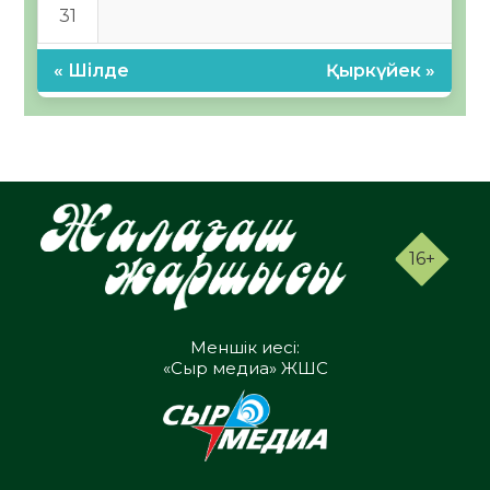
31
« Шілде
Қыркүйек »
16+
Меншік иесі:
«Сыр медиа» ЖШС