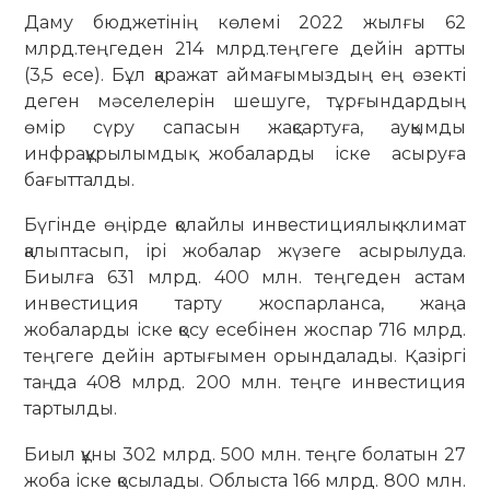
Даму бюджетінің көлемі 2022 жылғы 62
млрд.теңгеден 214 млрд.теңгеге дейін артты
(3,5 есе). Бұл қаражат аймағымыздың ең өзекті
деген мәселелерін шешуге, тұрғындардың
өмір сүру сапасын жақсартуға, ауқымды
инфрақұрылымдық жобаларды іске асыруға
бағытталды.
Бүгінде өңірде қолайлы инвестициялық климат
қалыптасып, ірі жобалар жүзеге асырылуда.
Биылға 631 млрд. 400 млн. теңгеден астам
инвестиция тарту жоспарланса, жаңа
жобаларды іске қосу есебінен жоспар 716 млрд.
теңгеге дейін артығымен орындалады. Қазіргі
таңда 408 млрд. 200 млн. теңге инвестиция
тартылды.
Биыл құны 302 млрд. 500 млн. теңге болатын 27
жоба іске қосылады. Облыста 166 млрд. 800 млн.