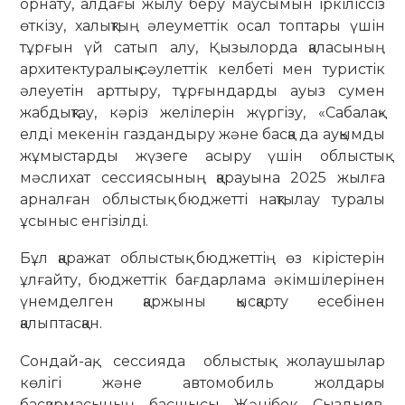
орнату, алдағы жылу беру маусымын іркіліссіз
өткізу, халықтың әлеуметтік осал топтары үшін
тұрғын үй сатып алу, Қызылорда қаласының
архитектуралық-сәулеттік келбеті мен туристік
әлеуетін арттыру, тұрғындарды ауыз сумен
жабдықтау, кәріз желілерін жүргізу, «Сабалақ»
елді мекенін газдандыру және басқа да ауқымды
жұмыстарды жүзеге асыру үшін облыстық
мәслихат сессиясының қарауына 2025 жылға
арналған облыстық бюджетті нақтылау туралы
ұсыныс енгізілді.
Бұл қаражат облыстық бюджеттің өз кірістерін
ұлғайту, бюджеттік бағдарлама әкімшілерінен
үнемделген қаржыны қысқарту есебінен
қалыптасқан.
Сондай-ақ, сессияда облыстық жолаушылар
көлігі және автомобиль жолдары
басқармасының басшысы Жәнібек Сыздықов,