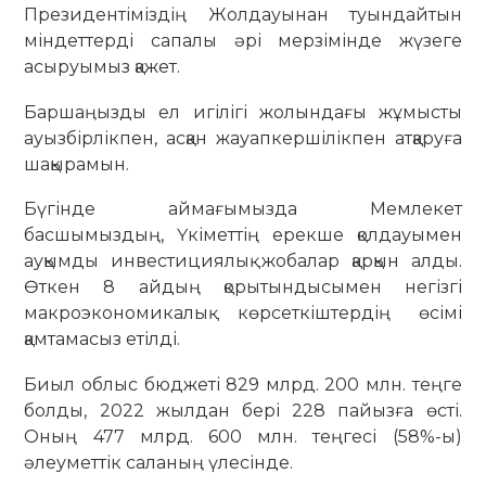
Президентіміздің Жолдауынан туындайтын
міндеттерді сапалы әрі мерзімінде жүзеге
асыруымыз қажет.
Баршаңызды ел игілігі жолындағы жұмысты
ауызбірлікпен, асқан жауапкершілікпен атқаруға
шақырамын.
Бүгінде аймағымызда Мемлекет
басшымыздың, Үкіметтің ерекше қолдауымен
ауқымды инвестициялық жобалар қарқын алды.
Өткен 8 айдың қорытындысымен негізгі
макроэкономикалық көрсеткіштердің өсімі
қамтамасыз етілді.
Биыл облыс бюджеті 829 млрд. 200 млн. теңге
болды, 2022 жылдан бері 228 пайызға өсті.
Оның 477 млрд. 600 млн. теңгесі (58%-ы)
әлеуметтік саланың үлесінде.