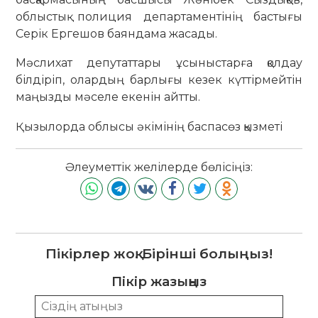
облыстық полиция департаментінің бастығы
Серік Ергешов баяндама жасады.
Мәслихат депутаттары ұсыныстарға қолдау
білдіріп, олардың барлығы кезек күттірмейтін
маңызды мәселе екенін айтты.
Қызылорда облысы әкімінің баспасөз қызметі
Әлеуметтік желілерде бөлісіңіз:
Пікірлер жоқ. Бірінші болыңыз!
Пікір жазыңыз