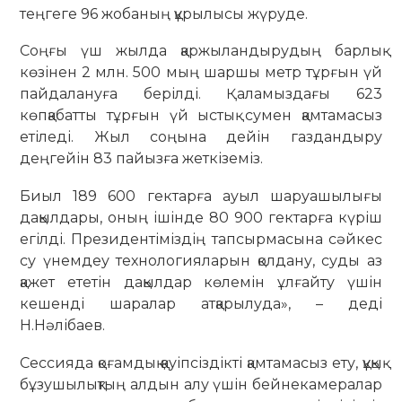
теңгеге 96 жобаның құрылысы жүруде.
Соңғы үш жылда қаржыландырудың барлық
көзінен 2 млн. 500 мың шаршы метр тұрғын үй
пайдалануға берілді. Қаламыздағы 623
көпқабатты тұрғын үй ыстық сумен қамтамасыз
етіледі. Жыл соңына дейін газдандыру
деңгейін 83 пайызға жеткіземіз.
Биыл 189 600 гектарға ауыл шаруашылығы
дақылдары, оның ішінде 80 900 гектарға күріш
егілді. Президентіміздің тапсырмасына сәйкес
су үнемдеу технологияларын қолдану, суды аз
қажет ететін дақылдар көлемін ұлғайту үшін
кешенді шаралар атқарылуда», – деді
Н.Нәлібаев.
Сессияда қоғамдық қауіпсіздікті қамтамасыз ету, құқық
бұзушылықтың алдын алу үшін бейнекамералар