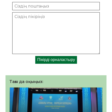
Тағы да оқыңыз: