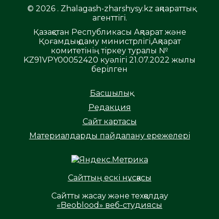
© 2026 . Zhalagash-zharshysy.kz ақпараттық
агенттігі.
Қазақстан Республикасы Ақпарат және
Қоғамдық даму министрлігі,Ақпарат
комитетінің тіркеу туралы №
KZ91VPY00052420 куәлігі 21.07.2022 жылы
берілген
Басшылық
Редакция
Сайт картасы
Материалдарды пайдалану ережелері
Сайттың ескі нұсқасы
Сайтты жасау және техқолдау
«Beoblood» веб-студиясы