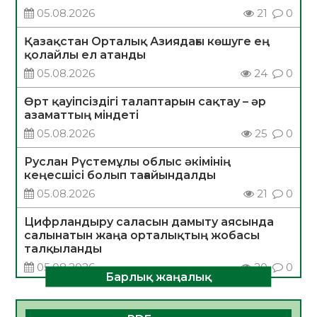
05.08.2026
21
0
Қазақстан Орталық Азиядағы көшуге ең
қолайлы ел атанды
05.08.2026
24
0
Өрт қауіпсіздігі талаптарын сақтау – әр
азаматтың міндеті
05.08.2026
25
0
Руслан Рүстемұлы облыс әкімінің
кеңесшісі болып тағайындалды
05.08.2026
21
0
Цифрландыру саласын дамыту аясында
салынатын жаңа орталықтың жобасы
талқыланды
05.08.2026
20
0
Барлық жаңалық
Алғашқы цифрлық жасанды интеллект
құралдарының таныстырылымы өтті