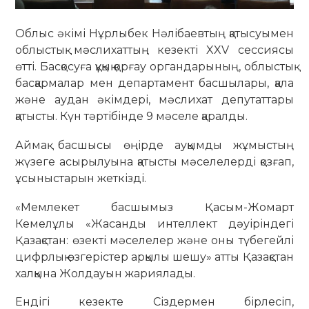
Облыс әкімі Нұрлыбек Нәлібаевтың қатысуымен
облыстық мәслихаттың кезекті XXV сессиясы
өтті. Басқосуға құқық қорғау органдарының, облыстық
басқармалар мен департамент басшылары, қала
және аудан әкімдері, мәслихат депутаттары
қатысты. Күн тәртібінде 9 мәселе қаралды.
Аймақ басшысы өңірде ауқымды жұмыстың
жүзеге асырылуына қатысты мәселелерді қозғап,
ұсыныстарын жеткізді.
«Мемлекет басшымыз Қасым-Жомарт
Кемелұлы «Жасанды интеллект дәуіріндегі
Қазақстан: өзекті мәселелер және оны түбегейлі
цифрлық өзгерістер арқылы шешу» атты Қазақстан
халқына Жолдауын жариялады.
Ендігі кезекте Сіздермен бірлесіп,