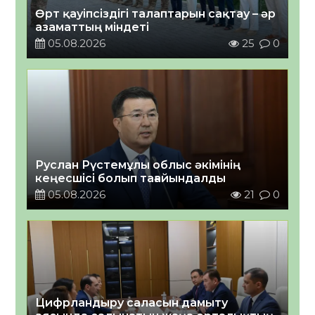
Өрт қауіпсіздігі талаптарын сақтау – әр
азаматтың міндеті
05.08.2026
25
0
Руслан Рүстемұлы облыс әкімінің
кеңесшісі болып тағайындалды
05.08.2026
21
0
Цифрландыру саласын дамыту