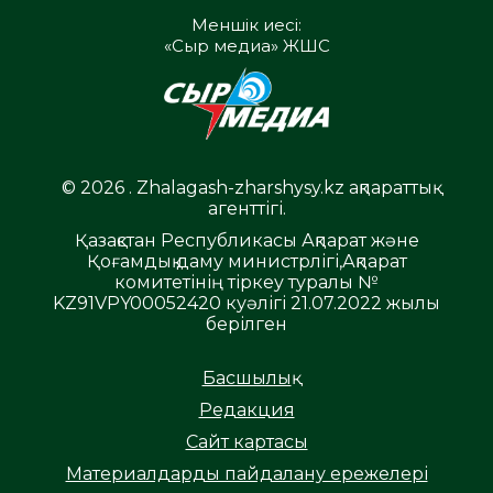
Меншік иесі:
«Сыр медиа» ЖШС
© 2026 . Zhalagash-zharshysy.kz ақпараттық
агенттігі.
Қазақстан Республикасы Ақпарат және
Қоғамдық даму министрлігі,Ақпарат
комитетінің тіркеу туралы №
KZ91VPY00052420 куәлігі 21.07.2022 жылы
берілген
Басшылық
Редакция
Сайт картасы
Материалдарды пайдалану ережелері