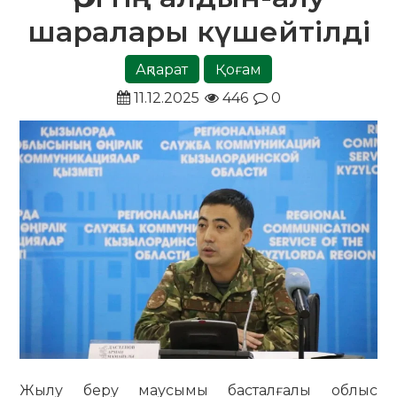
шаралары күшейтілді
Ақпарат
Қоғам
11.12.2025
446
0
Жылу беру маусымы басталғалы облыс