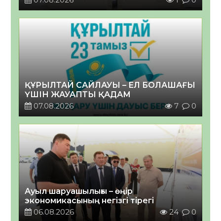
ҚҰРЫЛТАЙ САЙЛАУЫ – ЕЛ БОЛАШАҒЫ
ҮШІН ЖАУАПТЫ ҚАДАМ
07.08.2026
7
0
Ауыл шаруашылығы – өңір
экономикасының негізгі тірегі
06.08.2026
24
0