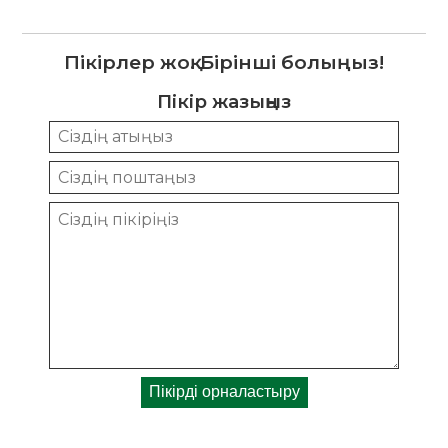
Пікірлер жоқ. Бірінші болыңыз!
Пікір жазыңыз