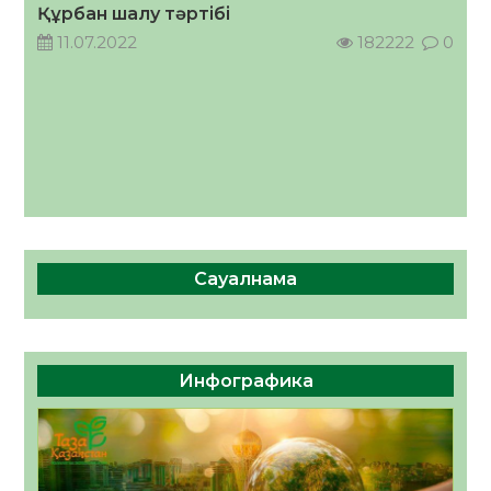
Құрбан шалу тәртібі
05.08.2026
36
0
11.07.2022
182222
0
Сауалнама
Инфографика