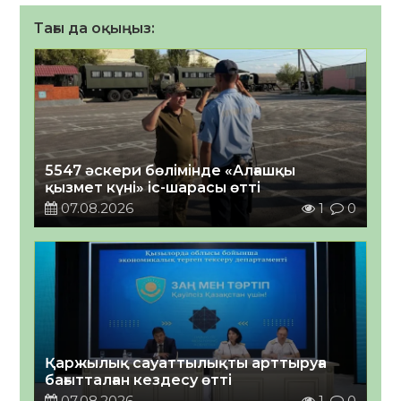
Тағы да оқыңыз:
5547 әскери бөлімінде «Алғашқы
қызмет күні» іс-шарасы өтті
07.08.2026
1
0
Қаржылық сауаттылықты арттыруға
бағытталған кездесу өтті
07.08.2026
1
0