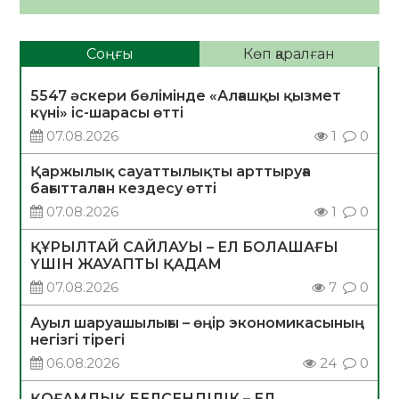
Соңғы
Көп қаралған
5547 әскери бөлімінде «Алғашқы қызмет
күні» іс-шарасы өтті
07.08.2026
1
0
Қаржылық сауаттылықты арттыруға
бағытталған кездесу өтті
07.08.2026
1
0
ҚҰРЫЛТАЙ САЙЛАУЫ – ЕЛ БОЛАШАҒЫ
ҮШІН ЖАУАПТЫ ҚАДАМ
07.08.2026
7
0
Ауыл шаруашылығы – өңір экономикасының
негізгі тірегі
06.08.2026
24
0
ҚОҒАМДЫҚ БЕЛСЕНДІЛІК – ЕЛ