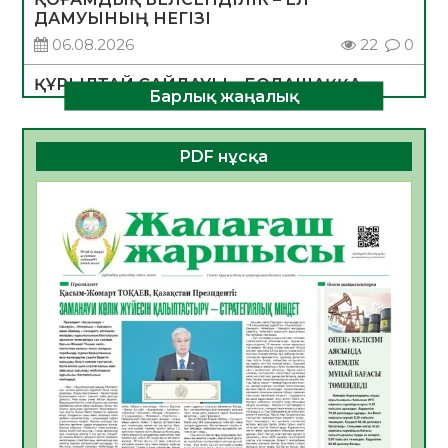
ДАМУЫНЫҢ НЕГІЗІ
06.08.2026
22
0
ҚҰРЫЛТАЙ САЙЛАУЫ – БОЛАШАҚҚА
Барлық жаңалық
БАСТАР ЖАУАПТЫ ТАҢДАУ
06.08.2026
25
0
PDF нұсқа
Инфекциялық ауруларға қарсы иммундау
жұмыстарының тиімділігі
06.08.2026
26
0
Көкжөтел ауруы туралы
06.08.2026
23
0
АПВ вакцинасы туралы мәлімет
06.08.2026
24
0
Open Air: Қызылорда облысы полиция
департаменті 20 мыңнан астам
көрерменнің қауіпсіздігін қамтамасыз етті