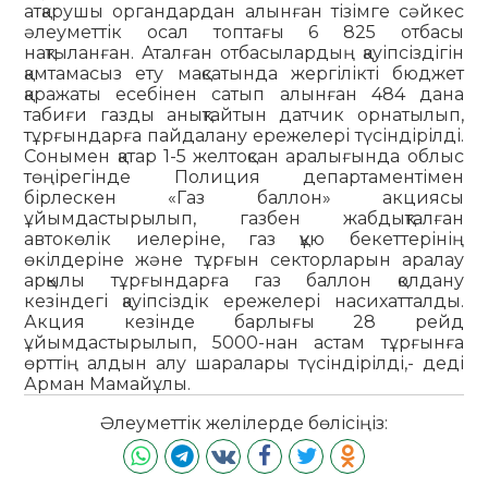
атқарушы органдардан алынған тізімге сәйкес
әлеуметтік осал топтағы 6 825 отбасы
нақтыланған. Аталған отбасылардың қауіпсіздігін
қамтамасыз ету мақсатында жергілікті бюджет
қаражаты есебінен сатып алынған 484 дана
табиғи газды анықтайтын датчик орнатылып,
тұрғындарға пайдалану ережелері түсіндірілді.
Сонымен қатар 1-5 желтоқсан аралығында облыс
төңірегінде Полиция департаментімен
бірлескен «Газ баллон» акциясы
ұйымдастырылып, газбен жабдықталған
автокөлік иелеріне, газ құю бекеттерінің
өкілдеріне және тұрғын секторларын аралау
арқылы тұрғындарға газ баллон қолдану
кезіндегі қауіпсіздік ережелері насихатталды.
Акция кезінде барлығы 28 рейд
ұйымдастырылып, 5000-нан астам тұрғынға
өрттің алдын алу шаралары түсіндірілді,- деді
Арман Мамайұлы.
Әлеуметтік желілерде бөлісіңіз: