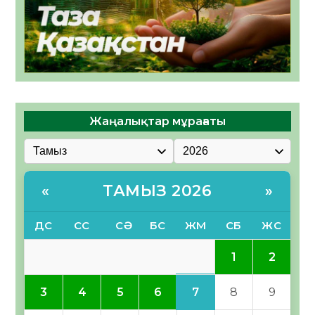
Жаңалықтар мұрағаты
ТАМЫЗ 2026
«
»
ДС
СС
СӘ
БС
ЖМ
СБ
ЖС
1
2
7
3
4
5
6
8
9