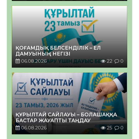
ҚОҒАМДЫҚ БЕЛСЕНДІЛІК – ЕЛ
ДАМУЫНЫҢ НЕГІЗІ
06.08.2026
22
0
ҚҰРЫЛТАЙ САЙЛАУЫ – БОЛАШАҚҚА
БАСТАР ЖАУАПТЫ ТАҢДАУ
06.08.2026
25
0