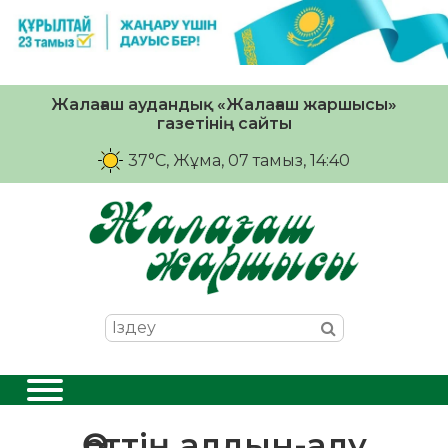
Жалағаш аудандық «Жалағаш жаршысы»
газетінің сайты
37°C
, Жұма, 07 тамыз, 14:40
Өрттің алдын-алу