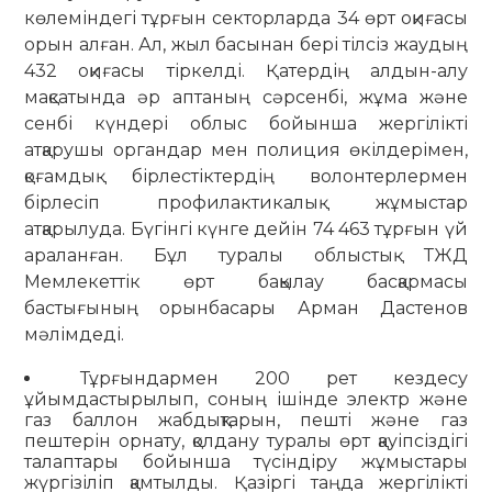
көлеміндегі тұрғын секторларда 34 өрт оқиғасы
орын алған. Ал, жыл басынан бері тілсіз жаудың
432 оқиғасы тіркелді. Қатердің алдын-алу
мақсатында әр аптаның сәрсенбі, жұма және
сенбі күндері облыс бойынша жергілікті
атқарушы органдар мен полиция өкілдерімен,
қоғамдық бірлестіктердің волонтерлермен
бірлесіп профилактикалық жұмыстар
атқарылуда. Бүгінгі күнге дейін 74 463 тұрғын үй
араланған. Бұл туралы облыстық ТЖД
Мемлекеттік өрт бақылау басқармасы
бастығының орынбасары Арман Дастенов
мәлімдеді.
Тұрғындармен 200 рет кездесу
ұйымдастырылып, соның ішінде электр және
газ баллон жабдықтарын, пешті және газ
пештерін орнату, қолдану туралы өрт қауіпсіздігі
талаптары бойынша түсіндіру жұмыстары
жүргізіліп қамтылды. Қазіргі таңда жергілікті