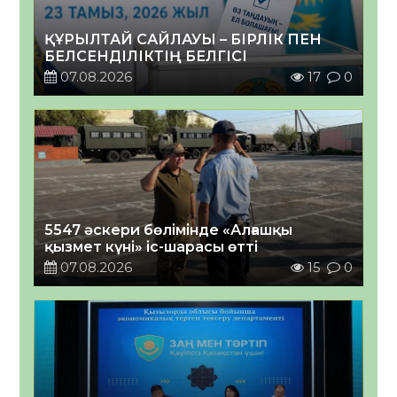
ҚҰРЫЛТАЙ САЙЛАУЫ – БІРЛІК ПЕН
БЕЛСЕНДІЛІКТІҢ БЕЛГІСІ
07.08.2026
17
0
5547 әскери бөлімінде «Алғашқы
қызмет күні» іс-шарасы өтті
07.08.2026
15
0