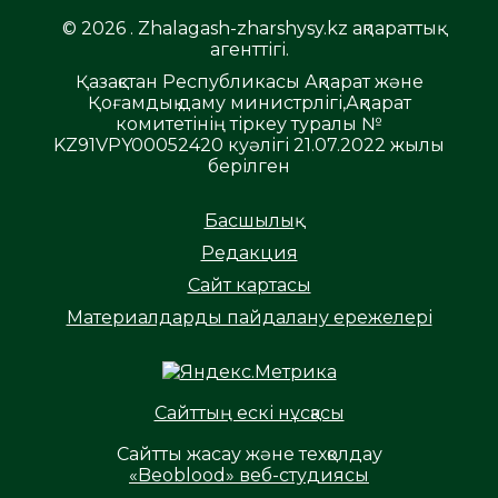
© 2026 . Zhalagash-zharshysy.kz ақпараттық
агенттігі.
Қазақстан Республикасы Ақпарат және
Қоғамдық даму министрлігі,Ақпарат
комитетінің тіркеу туралы №
KZ91VPY00052420 куәлігі 21.07.2022 жылы
берілген
Басшылық
Редакция
Сайт картасы
Материалдарды пайдалану ережелері
Сайттың ескі нұсқасы
Сайтты жасау және техқолдау
«Beoblood» веб-студиясы