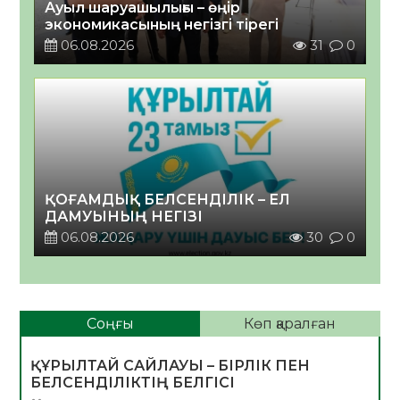
Ауыл шаруашылығы – өңір
экономикасының негізгі тірегі
06.08.2026
31
0
ҚОҒАМДЫҚ БЕЛСЕНДІЛІК – ЕЛ
ДАМУЫНЫҢ НЕГІЗІ
06.08.2026
30
0
Соңғы
Көп қаралған
ҚҰРЫЛТАЙ САЙЛАУЫ – БІРЛІК ПЕН
БЕЛСЕНДІЛІКТІҢ БЕЛГІСІ