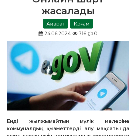
жасалады
Ақпарат
Қоғам
24.06.2024
716
0
Енді жылжымайтын мүлік иелеріне
коммуналдық қызметтерді алу мақсатында
шарт жасау үшін коммуналдық мекемелерге