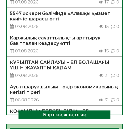
07.08.2026
17
0
5547 әскери бөлімінде «Алғашқы қызмет
күні» іс-шарасы өтті
07.08.2026
15
0
Қаржылық сауаттылықты арттыруға
бағытталған кездесу өтті
07.08.2026
15
0
ҚҰРЫЛТАЙ САЙЛАУЫ – ЕЛ БОЛАШАҒЫ
ҮШІН ЖАУАПТЫ ҚАДАМ
07.08.2026
21
0
Ауыл шаруашылығы – өңір экономикасының
негізгі тірегі
06.08.2026
31
0
ҚОҒАМДЫҚ БЕЛСЕНДІЛІК – ЕЛ
Барлық жаңалық
ДАМУЫНЫҢ НЕГІЗІ
06.08.2026
30
0