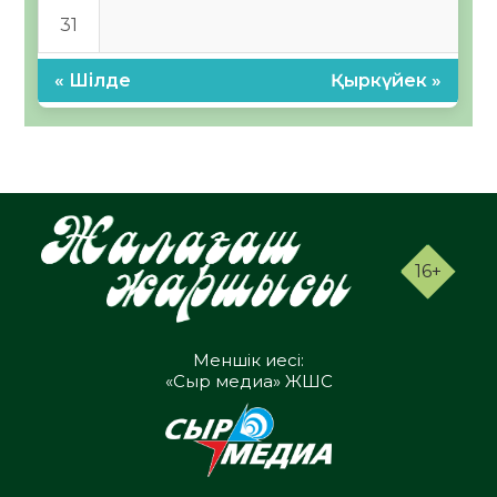
31
« Шілде
Қыркүйек »
16+
Меншік иесі:
«Сыр медиа» ЖШС