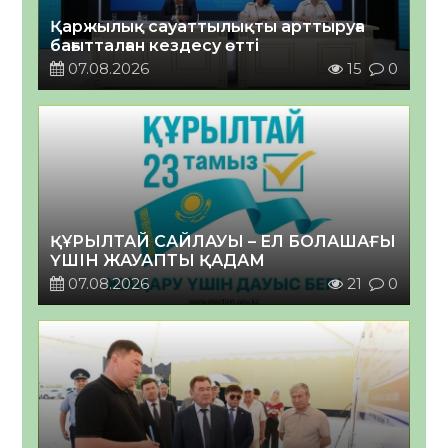
Қаржылық сауаттылықты арттыруға
бағытталған кездесу өтті
07.08.2026
15
0
ҚҰРЫЛТАЙ САЙЛАУЫ – ЕЛ БОЛАШАҒЫ
ҮШІН ЖАУАПТЫ ҚАДАМ
07.08.2026
21
0