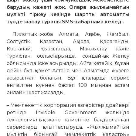
барудың қажеті жоқ. Оларға жылжымайтын
мүлікті тіркеу кезінде шартты автоматты
түрде жасау туралы SMS-хабарлама келе
ді
.
Пилоттық жоба Алматы, Ақтөбе, Жамбыл,
Солтүстік Қазақстан, Ақмола, Қарағанды,
Қостанай, Қызылорда, Маңғыстау және
Түркістан облыстарында, сондай-ақ Жетісу
облысында іске асырылды. Айта кетейік, бұған
дейін бұл қызмет Астана мен Алматыда жүзеге
асырылған болатын. Бұл қалаларда сервис
енгізілген күннен бастап 100 мыңнан астам
онлайн шарт жасалды.
– Мемлекеттік корпорация өзгерістер драйвері
ретінде Invisible Government жолында
технологиялық және клиентке бағдарланған
сервистерді қалыптастыруда. «Жылжымайтын
мүліктің бірыңғай мемлекеттік кадастры»