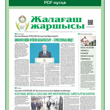
PDF нұсқа
ҚҰРЫЛТАЙ САЙЛАУЫ – БОЛАШАҚҚА
БАСТАР ЖАУАПТЫ ТАҢДАУ
06.08.2026
32
0
Инфекциялық ауруларға қарсы иммундау
жұмыстарының тиімділігі
06.08.2026
33
0
Көкжөтел ауруы туралы
06.08.2026
30
0
АПВ вакцинасы туралы мәлімет
06.08.2026
31
0
Open Air: Қызылорда облысы полиция
департаменті 20 мыңнан астам
көрерменнің қауіпсіздігін қамтамасыз етті
06.08.2026
41
0
ҚЫЗЫЛОРДАДА «САНАЛЫ ҰРПАҚ –