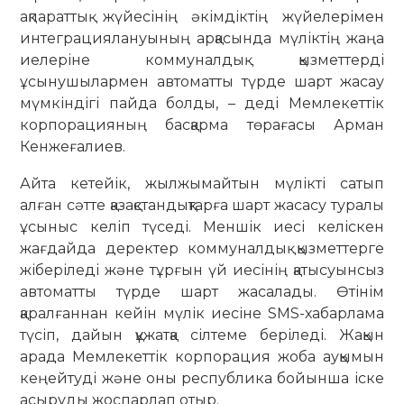
ақпараттық жүйесінің әкімдіктің жүйелерімен
интеграциялануының арқасында мүліктің жаңа
иелеріне коммуналдық қызметтерді
ұсынушылармен автоматты түрде шарт жасау
мүмкіндігі пайда болды, – деді Мемлекеттік
корпорацияның басқарма төрағасы Арман
Кенжеғалиев.
Айта кетейік, жылжымайтын мүлікті сатып
алған сәтте қазақстандықтарға шарт жасасу туралы
ұсыныс келіп түседі. Меншік иесі келіскен
жағдайда деректер коммуналдық қызметтерге
жіберіледі және тұрғын үй иесінің қатысуынсыз
автоматты түрде шарт жасалады. Өтінім
қаралғаннан кейін мүлік иесіне SMS-хабарлама
түсіп, дайын құжатқа сілтеме беріледі. Жақын
арада Мемлекеттік корпорация жоба ауқымын
кеңейтуді және оны республика бойынша іске
асыруды жоспарлап отыр.