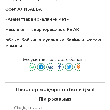
Ә
сел АЛИБАЕВА
,
«
Азаматтарға арналған үкімет
»
мемлекеттік корпорациясы КЕ АҚ
облыс бойынша аудандық
бөлімнің жетекші
маманы
Әлеуметтік желілерде бөлісіңіз:
Пікірлер жоқ. Бірінші болыңыз!
Пікір жазыңыз