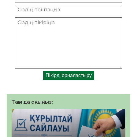
Тағы да оқыңыз: