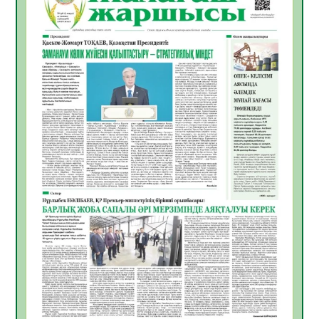
ҚЫЗЫЛОРДАДА «САНАЛЫ ҰРПАҚ –
ЖАРҚЫН БОЛАШАҚ» АТТЫ КЕҢЕЙТІЛГЕН
МӘЖІЛІС ӨТТІ
05.08.2026
30
0
Қазақстан Орталық Азиядағы көшуге ең
қолайлы ел атанды
05.08.2026
32
0
Өрт қауіпсіздігі талаптарын сақтау – әр
азаматтың міндеті
05.08.2026
32
0
Руслан Рүстемұлы облыс әкімінің
кеңесшісі болып тағайындалды
05.08.2026
29
0
Цифрландыру саласын дамыту аясында
салынатын жаңа орталықтың жобасы
талқыланды
05.08.2026
29
0