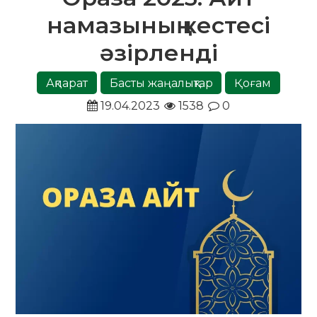
намазының кестесі
әзірленді
Ақпарат
Басты жаңалықтар
Қоғам
19.04.2023
1538
0