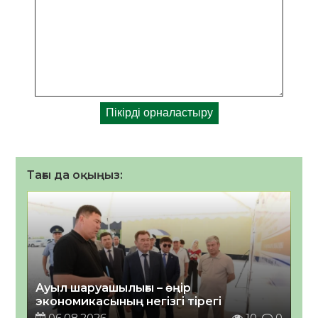
Тағы да оқыңыз:
Ауыл шаруашылығы – өңір
экономикасының негізгі тірегі
06.08.2026
10
0