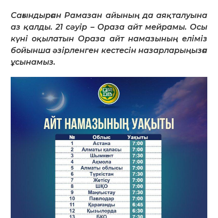
Сағындырған Рамазан айының да аяқталуына
аз қалды. 21 сәуір – Ораза айт мейрамы. Осы
күні оқылатын Ораза айт намазының еліміз
бойынша әзірленген кестесін назарларыңызға
ұсынамыз.