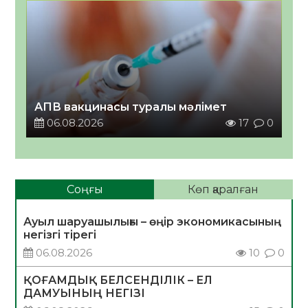
АПВ вакцинасы туралы мәлімет
06.08.2026
17
0
Соңғы
Көп қаралған
Ауыл шаруашылығы – өңір экономикасының
негізгі тірегі
06.08.2026
10
0
ҚОҒАМДЫҚ БЕЛСЕНДІЛІК – ЕЛ
ДАМУЫНЫҢ НЕГІЗІ