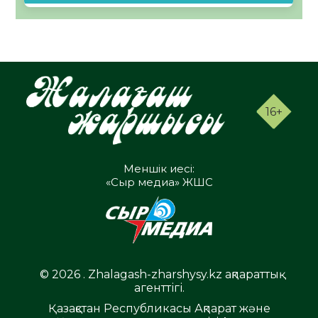
16+
Меншік иесі:
«Сыр медиа» ЖШС
© 2026 . Zhalagash-zharshysy.kz ақпараттық
агенттігі.
Қазақстан Республикасы Ақпарат және