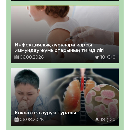
Инфекциялық ауруларға қарсы
иммундау жұмыстарының тиімділігі
06.08.2026
18
0
Көкжөтел ауруы туралы
06.08.2026
18
0