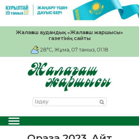
Жалағаш аудандық «Жалағаш жаршысы»
газетінің сайты
28°C
, Жұма, 07 тамыз, 01:18
Ораза 2023. Айт