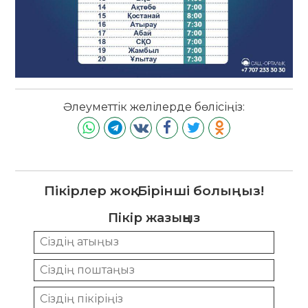
Әлеуметтік желілерде бөлісіңіз:
Пікірлер жоқ. Бірінші болыңыз!
Пікір жазыңыз