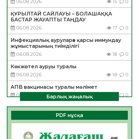
06.08.2026
15
0
ҚҰРЫЛТАЙ САЙЛАУЫ – БОЛАШАҚҚА
БАСТАР ЖАУАПТЫ ТАҢДАУ
06.08.2026
17
0
Инфекциялық ауруларға қарсы иммундау
жұмыстарының тиімділігі
06.08.2026
18
0
Көкжөтел ауруы туралы
06.08.2026
18
0
АПВ вакцинасы туралы мәлімет
06.08.2026
17
0
Барлық жаңалық
Open Air: Қызылорда облысы полиция
департаменті 20 мыңнан астам
PDF нұсқа
көрерменнің қауіпсіздігін қамтамасыз етті
06.08.2026
24
0