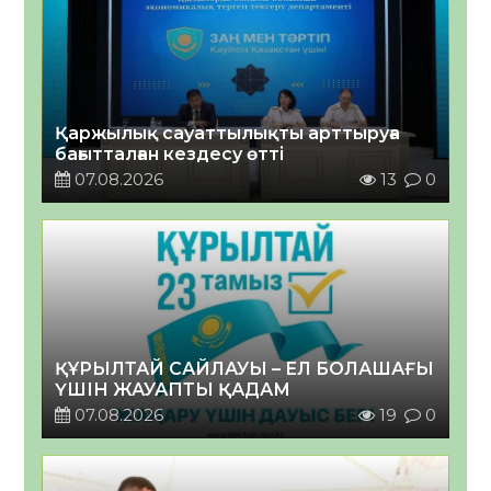
Қаржылық сауаттылықты арттыруға
бағытталған кездесу өтті
07.08.2026
13
0
ҚҰРЫЛТАЙ САЙЛАУЫ – ЕЛ БОЛАШАҒЫ
ҮШІН ЖАУАПТЫ ҚАДАМ
07.08.2026
19
0