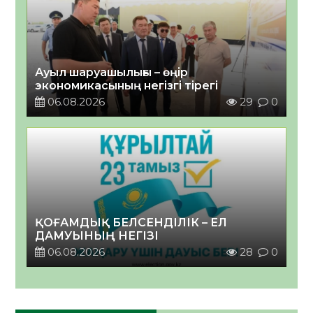
Ауыл шаруашылығы – өңір
экономикасының негізгі тірегі
06.08.2026
29
0
ҚОҒАМДЫҚ БЕЛСЕНДІЛІК – ЕЛ
ДАМУЫНЫҢ НЕГІЗІ
06.08.2026
28
0