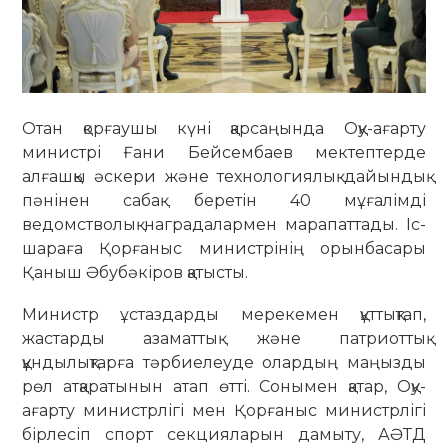
Отан қорғаушы күні қарсаңында Оқу-ағарту
министрі Ғани Бейсембаев мектептерде
алғашқы әскери және технологиялық дайындық
пәнінен сабақ беретін 40 мұғалімді
ведомстволық наградалармен марапаттады. Іс-
шараға Қорғаныс министрінің орынбасары
Қаныш Әбубәкіров қатысты.
Министр ұстаздарды мерекемен құттықтап,
жастарды азаматтық және патриоттық
құндылықтарға тәрбиелеуде олардың маңызды
рөл атқаратынын атап өтті. Сонымен қатар, Оқу-
ағарту министрлігі мен Қорғаныс министрлігі
бірлесіп спорт секцияларын дамыту, АӘТД