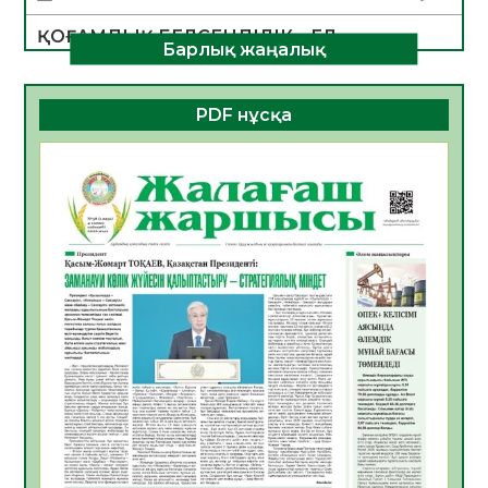
ҚОҒАМДЫҚ БЕЛСЕНДІЛІК – ЕЛ
Барлық жаңалық
ДАМУЫНЫҢ НЕГІЗІ
06.08.2026
28
0
PDF нұсқа
ҚҰРЫЛТАЙ САЙЛАУЫ – БОЛАШАҚҚА
БАСТАР ЖАУАПТЫ ТАҢДАУ
06.08.2026
30
0
Инфекциялық ауруларға қарсы иммундау
жұмыстарының тиімділігі
06.08.2026
31
0
Көкжөтел ауруы туралы
06.08.2026
28
0
АПВ вакцинасы туралы мәлімет
06.08.2026
29
0
Open Air: Қызылорда облысы полиция
департаменті 20 мыңнан астам