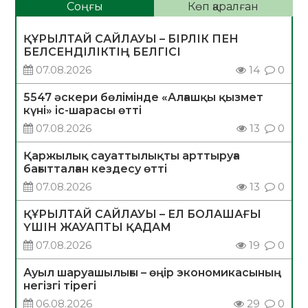
Соңғы
Көп қаралған
ҚҰРЫЛТАЙ САЙЛАУЫ – БІРЛІК ПЕН
БЕЛСЕНДІЛІКТІҢ БЕЛГІСІ
07.08.2026
14
0
5547 әскери бөлімінде «Алғашқы қызмет
күні» іс-шарасы өтті
07.08.2026
13
0
Қаржылық сауаттылықты арттыруға
бағытталған кездесу өтті
07.08.2026
13
0
ҚҰРЫЛТАЙ САЙЛАУЫ – ЕЛ БОЛАШАҒЫ
ҮШІН ЖАУАПТЫ ҚАДАМ
07.08.2026
19
0
Ауыл шаруашылығы – өңір экономикасының
негізгі тірегі
06.08.2026
29
0