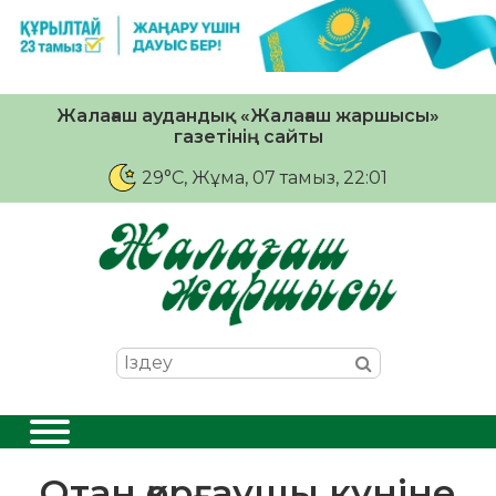
Жалағаш аудандық «Жалағаш жаршысы»
газетінің сайты
29°C
, Жұма, 07 тамыз, 22:01
Отан қорғаушы күніне