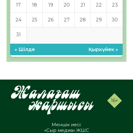
17
18
19
20
21
22
23
24
25
26
27
28
29
30
31
« Шілде
Қыркүйек »
16+
Меншік иесі:
«Сыр медиа» ЖШС