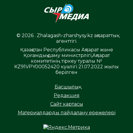
© 2026 . Zhalagash-zharshysy.kz ақпараттық
агенттігі.
Қазақстан Республикасы Ақпарат және
Қоғамдық даму министрлігі,Ақпарат
комитетінің тіркеу туралы №
KZ91VPY00052420 куәлігі 21.07.2022 жылы
берілген
Басшылық
Редакция
Сайт картасы
Материалдарды пайдалану ережелері