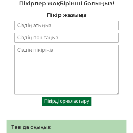
Пікірлер жоқ. Бірінші болыңыз!
Пікір жазыңыз
Тағы да оқыңыз: