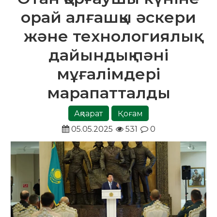
орай алғашқы әскери
және технологиялық
дайындық пәні
мұғалімдері
марапатталды
Ақпарат
Қоғам
05.05.2025
531
0