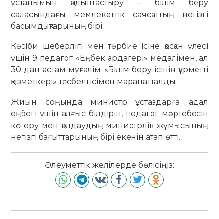
ұстанымын қалыптастыру – білім беру
саласындағы мемлекеттік саясаттың негізгі
басымдықтарының бірі.
Кәсіби шеберлігі мен тәрбие ісіне қосқан үлесі
үшін 9 педагог «Еңбек ардагері» медалімен, ал
30-дан астам мұғалім «Білім беру ісінің құрметті
қызметкері» төсбелгісімен марапатталды.
Жиын соңында министр ұстаздарға адал
еңбегі үшін алғыс білдіріп, педагог мәртебесін
көтеру мен қолдаудың министрлік жұмысының
негізгі бағыттарының бірі екенін атап өтті.
Әлеуметтік желілерде бөлісіңіз: