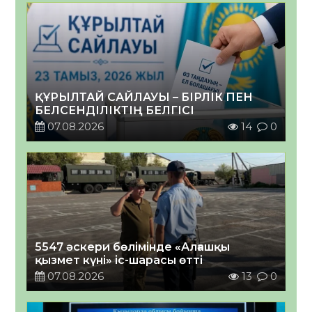
ҚҰРЫЛТАЙ САЙЛАУЫ – БІРЛІК ПЕН
БЕЛСЕНДІЛІКТІҢ БЕЛГІСІ
07.08.2026
14
0
5547 әскери бөлімінде «Алғашқы
қызмет күні» іс-шарасы өтті
07.08.2026
13
0