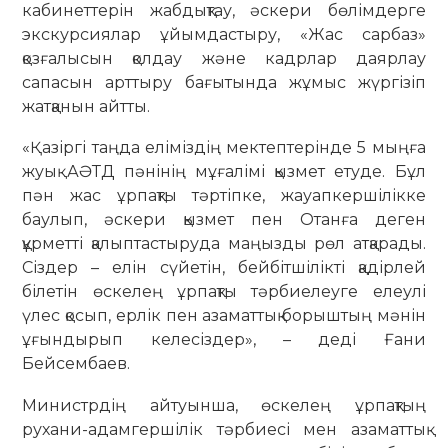
кабинеттерін жабдықтау, әскери бөлімдерге
экскурсиялар ұйымдастыру, «Жас сарбаз»
қозғалысын қолдау және кадрлар даярлау
сапасын арттыру бағытында жұмыс жүргізіп
жатқанын айтты.
«Қазіргі таңда еліміздің мектептерінде 5 мыңға
жуық АӘТД пәнінің мұғалімі қызмет етуде. Бұл
пән жас ұрпақты тәртіпке, жауапкершілікке
баулып, әскери қызмет пен Отанға деген
құрметті қалыптастыруда маңызды рөл атқарады.
Сіздер – елін сүйетін, бейбітшілікті қадірлей
білетін өскелең ұрпақты тәрбиелеуге елеулі
үлес қосып, ерлік пен азаматтық борыштың мәнін
ұғындырып келесіздер», – деді Ғани
Бейсембаев.
Министрдің айтуынша, өскелең ұрпақтың
рухани-адамгершілік тәрбиесі мен азаматтық