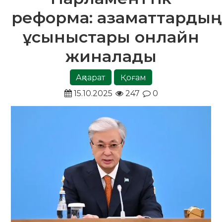
реформа: азаматтардың
ұсыныстары онлайн
жиналады
Ақпарат
Қоғам
15.10.2025
247
0