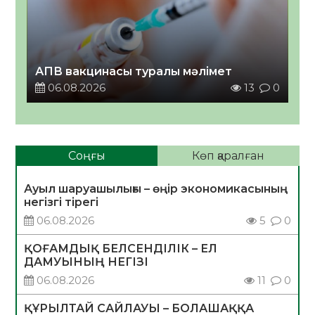
АПВ вакцинасы туралы мәлімет
06.08.2026
13
0
Соңғы
Көп қаралған
Ауыл шаруашылығы – өңір экономикасының
негізгі тірегі
06.08.2026
5
0
ҚОҒАМДЫҚ БЕЛСЕНДІЛІК – ЕЛ
ДАМУЫНЫҢ НЕГІЗІ
06.08.2026
11
0
ҚҰРЫЛТАЙ САЙЛАУЫ – БОЛАШАҚҚА