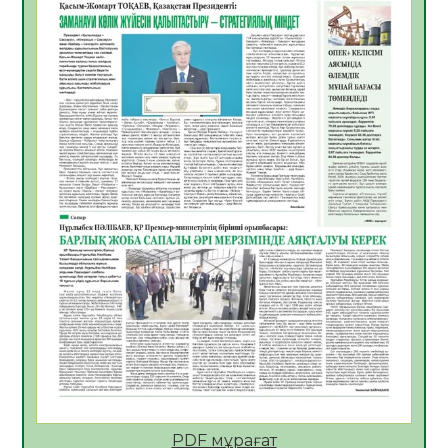
05.08.2026
28
0
Қазақстан Орталық Азиядағы көшуге ең
қолайлы ел атанды
05.08.2026
30
0
Өрт қауіпсіздігі талаптарын сақтау – әр
азаматтың міндеті
05.08.2026
30
0
Руслан Рүстемұлы облыс әкімінің
кеңесшісі болып тағайындалды
05.08.2026
26
0
Цифрландыру саласын дамыту аясында
салынатын жаңа орталықтың жобасы
талқыланды
05.08.2026
25
0
Алғашқы цифрлық жасанды интеллект
құралдарының таныстырылымы өтті
PDF мұрағат