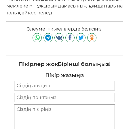
мемлекет» тұжырымдамасының қағидаттарына
толық сәйкес келеді.
Әлеуметтік желілерде бөлісіңіз:
Пікірлер жоқ. Бірінші болыңыз!
Пікір жазыңыз