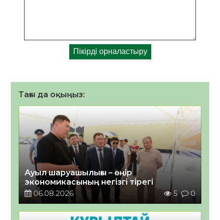
Тағы да оқыңыз:
Ауыл шаруашылығы – өңір
экономикасының негізгі тірегі
06.08.2026
5
0