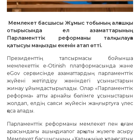
Мемлекет басшысы Жұмыс тобының алғашқы
отырысында ел азаматтарының
Парламенттік реформаны талқылауға
қатысуы маңызды екенін атап өтті.
Президенттің тапсырмасы бойынша
мемлекеттік e-Otinish платформасында және
eGov сервисінде азаматтардың парламенттік
жүйені жетілдіру жөніндегі ұсыныстарын
жинау ұйымдастырылады. Олар «Парламенттік
реформа» атты арнайы бөлімге ұсыныстарын
жолдап, елдің саяси жүйесін жаңғыртуға үлес
қоса алады.
Парламенттік реформаны мемлекет пен қоғам
арасындағы ашық диалог арқылы жүзеге асыру
Мемлекет басшысының «Халық үніне құлақ асатын