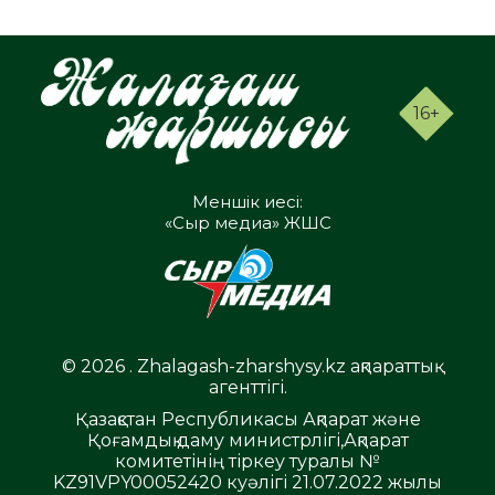
16+
Меншік иесі:
«Сыр медиа» ЖШС
© 2026 . Zhalagash-zharshysy.kz ақпараттық
агенттігі.
Қазақстан Республикасы Ақпарат және
Қоғамдық даму министрлігі,Ақпарат
комитетінің тіркеу туралы №
KZ91VPY00052420 куәлігі 21.07.2022 жылы