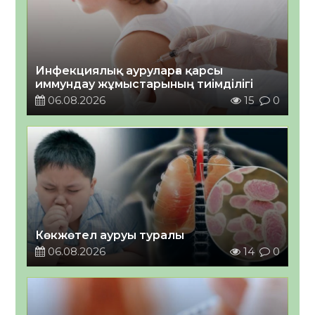
Инфекциялық ауруларға қарсы
иммундау жұмыстарының тиімділігі
06.08.2026
15
0
Көкжөтел ауруы туралы
06.08.2026
14
0