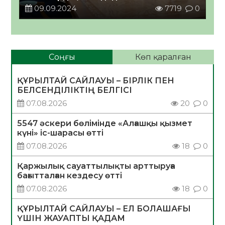
09.09.2024
7719
0
Соңғы
Көп қаралған
ҚҰРЫЛТАЙ САЙЛАУЫ – БІРЛІК ПЕН
БЕЛСЕНДІЛІКТІҢ БЕЛГІСІ
07.08.2026
20
0
5547 әскери бөлімінде «Алғашқы қызмет
күні» іс-шарасы өтті
07.08.2026
18
0
Қаржылық сауаттылықты арттыруға
бағытталған кездесу өтті
07.08.2026
18
0
ҚҰРЫЛТАЙ САЙЛАУЫ – ЕЛ БОЛАШАҒЫ
ҮШІН ЖАУАПТЫ ҚАДАМ