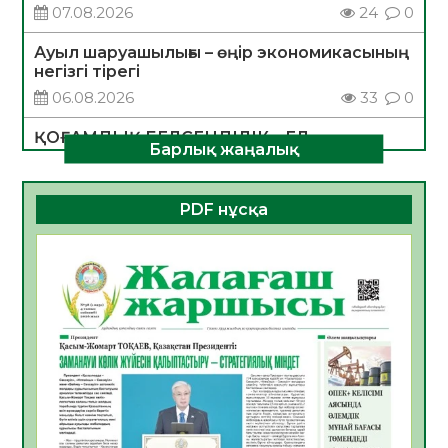
07.08.2026
24
0
Ауыл шаруашылығы – өңір экономикасының
негізгі тірегі
06.08.2026
33
0
ҚОҒАМДЫҚ БЕЛСЕНДІЛІК – ЕЛ
Барлық жаңалық
ДАМУЫНЫҢ НЕГІЗІ
06.08.2026
31
0
PDF нұсқа
ҚҰРЫЛТАЙ САЙЛАУЫ – БОЛАШАҚҚА
БАСТАР ЖАУАПТЫ ТАҢДАУ
06.08.2026
34
0
Инфекциялық ауруларға қарсы иммундау
жұмыстарының тиімділігі
06.08.2026
34
0
Көкжөтел ауруы туралы
06.08.2026
32
0