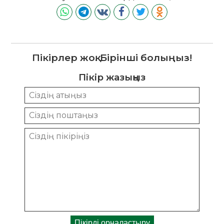
Пікірлер жоқ. Бірінші болыңыз!
Пікір жазыңыз