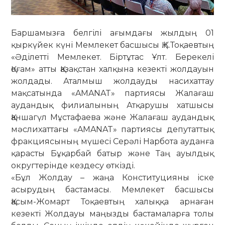
Баршамызға белгілі ағымдағы жылдың 01
қыркүйек күні Мемлекет басшысы Қ.К.Тоқаевтың
«Әділетті Мемлекет. Біртұтас Ұлт. Берекелі
Қоғам» атты Қазақстан халқына кезекті жолдауын
жолдады. Аталмыш жолдауды насихаттау
мақсатында «AMANAT» партиясы Жалағаш
аудандық филиалының Атқарушы хатшысы
Қаншагүл Мұстафаева және Жалағаш аудандық
мәслихаттағы «AMANAT» партиясы депутаттық
фракциясының мүшесі Серәлі Нарбота ауданға
қарасты Бұқарбай батыр және Таң ауылдық
округтерінде кездесу өткізді.
«Бұл Жолдау – жаңа Конституцияны іске
асырудың бастамасы. Мемлекет басшысы
Қасым-Жомарт Тоқаевтың халыққа арнаған
кезекті Жолдауы маңызды бастамаларға толы