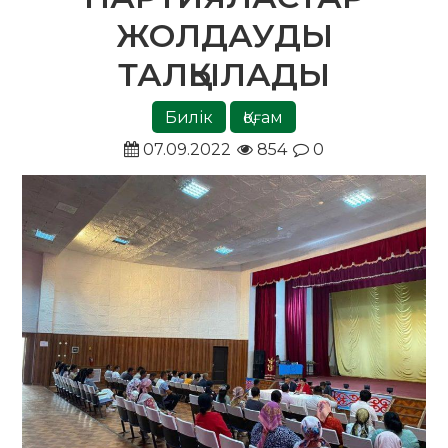
ЖОЛДАУДЫ
ТАЛҚЫЛАДЫ
Билік
Қоғам
07.09.2022
854
0