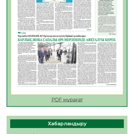
АПВ вакцинасы туралы мәлімет
06.08.2026
32
0
Open Air: Қызылорда облысы полиция
департаменті 20 мыңнан астам
көрерменнің қауіпсіздігін қамтамасыз етті
06.08.2026
42
0
ҚЫЗЫЛОРДАДА «САНАЛЫ ҰРПАҚ –
ЖАРҚЫН БОЛАШАҚ» АТТЫ КЕҢЕЙТІЛГЕН
МӘЖІЛІС ӨТТІ
05.08.2026
44
0
Қазақстан Орталық Азиядағы көшуге ең
қолайлы ел атанды
05.08.2026
44
0
PDF мұрағат
Өрт қауіпсіздігі талаптарын сақтау – әр
азаматтың міндеті
Хабарландыру
05.08.2026
45
0