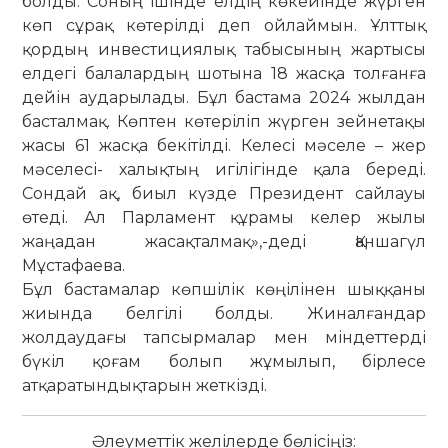
болды. Соның ішінде елдің көкейінде жүрген
көп сұрақ көтерілді деп ойлаймын. Ұлттық
қордың инвестициялық табысының жартысы
елдегі балалардың шотына 18 жасқа толғанға
дейін аударылады. Бұл бастама 2024 жылдан
басталмақ. Көптен көтеріліп жүрген зейнетақы
жасы 61 жасқа бекітілді. Келесі мәселе – жер
мәселесі- халықтың игілігінде қала береді.
Сондай ақ, биыл күзде Президент сайлауы
өтеді. Ал Парламент құрамы келер жылы
жаңадан жасақталмақ»,-деді Қаншагүл
Мұстафаева.
Бұл бастамалар көпшілік көңілінен шыққаны
жиында белгілі болды. Жиналғандар
жолдаудағы тапсырмалар мен міндеттерді
бүкіл қоғам болып жұмылып, бірлесе
атқаратындықтарын жеткізді.
Әлеуметтік желілерде бөлісіңіз: