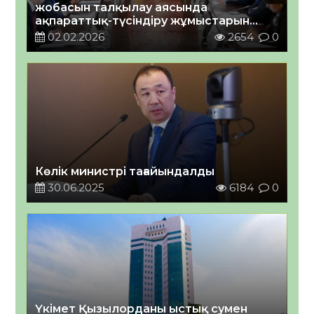
жобасын талқылау аясында
ақпараттық-түсіндіру жұмыстарын
ұйымдастыру бойынша кеңес өткізді
02.02.2026
2654
0
Көлік министрі тағайындалды
30.06.2025
6184
0
Үкімет Қызылорданы ыстық сумен