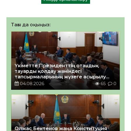
Тағы да оқыңыз:
Үкіметте Президенттің отандық
тауарды қолдау жөніндегі
тапсырмаларының жүзеге асырылу
барысы қаралуда
04.08.2026
65
0
Олжас Бектенов жаңа Конституция