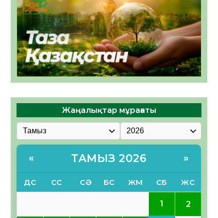
Жаңалықтар мұрағаты
ТАМЫЗ 2026
«
»
ДС
СС
СӘ
БС
ЖМ
СБ
ЖС
1
2