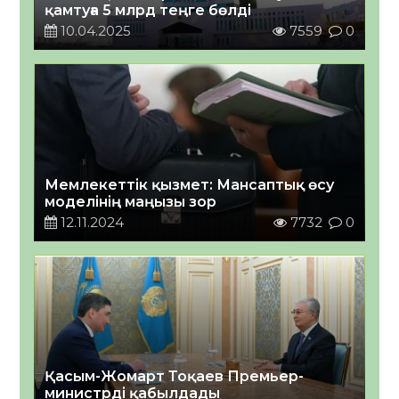
қамтуға 5 млрд теңге бөлді
10.04.2025
7559
0
Мемлекеттік қызмет: Мансаптық өсу
моделінің маңызы зор
12.11.2024
7732
0
Қасым-Жомарт Тоқаев Премьер-
министрді қабылдады