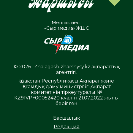
Меншік иесі:
«Сыр медиа» ЖШС
© 2026 . Zhalagash-zharshysy.kz ақпараттық
агенттігі.
Қазақстан Республикасы Ақпарат және
Қоғамдық даму министрлігі,Ақпарат
комитетінің тіркеу туралы №
KZ91VPY00052420 куәлігі 21.07.2022 жылы
берілген
Басшылық
Редакция