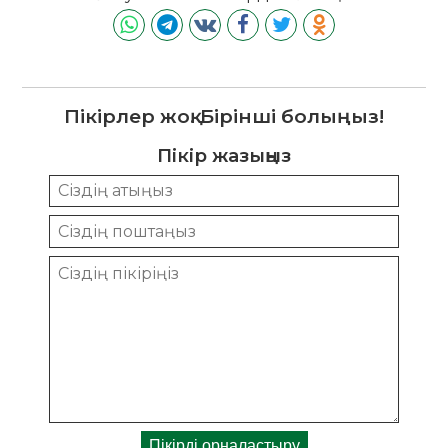
Пікірлер жоқ. Бірінші болыңыз!
Пікір жазыңыз