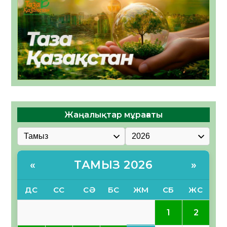
Жаңалықтар мұрағаты
ТАМЫЗ 2026
«
»
ДС
СС
СӘ
БС
ЖМ
СБ
ЖС
1
2