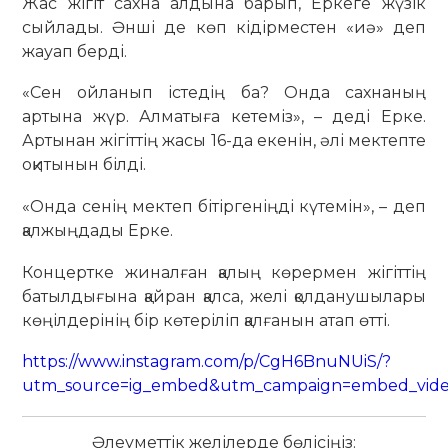
Жас жігіт сахна алдына барып, Еркеге жүзік
сыйлады. Әнші де көп кідірместен «иә» деп
жауап берді.
«Сен ойланып істедің ба? Онда сахнаның
артына жүр. Алматыға кетеміз», – деді Ерке.
Артынан жігіттің жасы 16-да екенін, әлі мектепте
оқитынын білді.
«Онда сенің мектеп бітіргеніңді күтемін», – деп
қалжыңдады Ерке.
Концертке жиналған қалың көрермен жігіттің
батылдығына қайран қалса, желі қолданушылары
көңілдерінің бір көтеріліп қалғанын атап өтті.
https://www.instagram.com/p/CgH6BnuNUiS/?
utm_source=ig_embed&utm_campaign=embed_vide
Әлеуметтік желілерде бөлісіңіз: