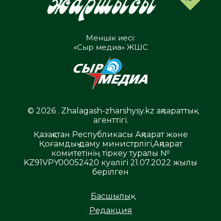
Меншік иесі:
«Сыр медиа» ЖШС
© 2026 . Zhalagash-zharshysy.kz ақпараттық
агенттігі.
Қазақстан Республикасы Ақпарат және
Қоғамдық даму министрлігі,Ақпарат
комитетінің тіркеу туралы №
KZ91VPY00052420 куәлігі 21.07.2022 жылы
берілген
Басшылық
Редакция