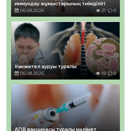
иммундау жұмыстарының тиімділігі
06.08.2026
21
0
Көкжөтел ауруы туралы
06.08.2026
19
0
АПВ вакцинасы туралы мәлімет