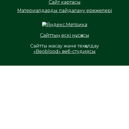
Сайт картасы
Материалдарды пайдалану ережелері
Сайттың ескі нұсқасы
Сайтты жасау және техқолдау
«Beoblood» веб-студиясы