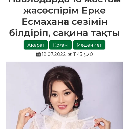
жасөспірім Ерке
Есмаханға сезімін
білдіріп, сақина тақты
Ақпарат
Қоғам
Мәдениет
18.07.2022
1145
0