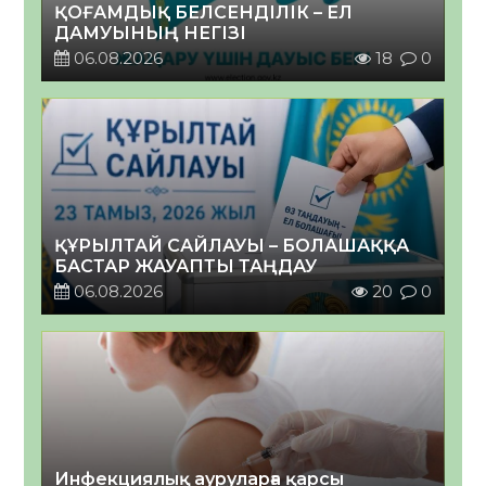
ҚОҒАМДЫҚ БЕЛСЕНДІЛІК – ЕЛ
ДАМУЫНЫҢ НЕГІЗІ
06.08.2026
18
0
ҚҰРЫЛТАЙ САЙЛАУЫ – БОЛАШАҚҚА
БАСТАР ЖАУАПТЫ ТАҢДАУ
06.08.2026
20
0
Инфекциялық ауруларға қарсы