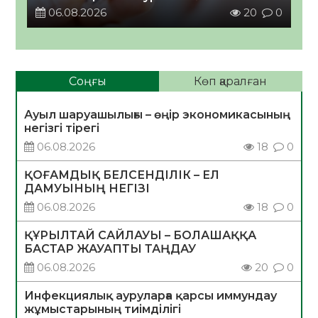
06.08.2026
20
0
Соңғы
Көп қаралған
Ауыл шаруашылығы – өңір экономикасының
негізгі тірегі
06.08.2026
18
0
ҚОҒАМДЫҚ БЕЛСЕНДІЛІК – ЕЛ
ДАМУЫНЫҢ НЕГІЗІ
06.08.2026
18
0
ҚҰРЫЛТАЙ САЙЛАУЫ – БОЛАШАҚҚА
БАСТАР ЖАУАПТЫ ТАҢДАУ
06.08.2026
20
0
Инфекциялық ауруларға қарсы иммундау
жұмыстарының тиімділігі