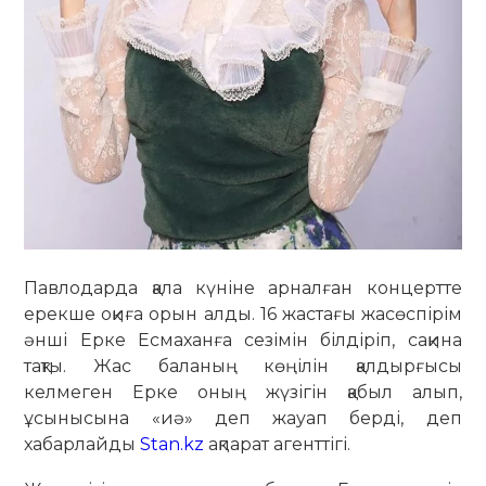
Павлодарда қала күніне арналған концертте
ерекше оқиға орын алды. 16 жастағы жасөспірім
әнші Ерке Есмаханға сезімін білдіріп, сақина
тақты. Жас баланың көңілін қалдырғысы
келмеген Ерке оның жүзігін қабыл алып,
ұсынысына «иә» деп жауап берді, деп
хабарлайды
Stan.kz
ақпарат агенттігі.