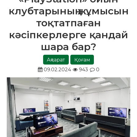
клубтарының жұмысын
тоқтатпаған
кәсіпкерлерге қандай
шара бар?
Ақпарат
Қоғам
09.02.2024
943
0