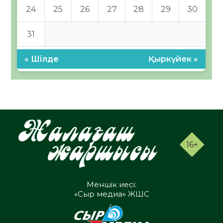
24
25
26
27
28
29
30
31
« Шілде
Қыркүйек »
16+
Меншік иесі:
«Сыр медиа» ЖШС