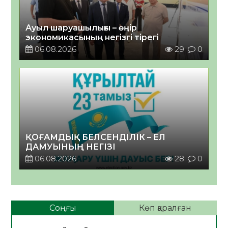
Ауыл шаруашылығы – өңір
экономикасының негізгі тірегі
06.08.2026
29
0
ҚОҒАМДЫҚ БЕЛСЕНДІЛІК – ЕЛ
ДАМУЫНЫҢ НЕГІЗІ
06.08.2026
28
0
Соңғы
Көп қаралған