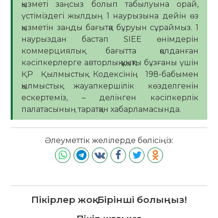
қызметі заңсыз болып табылуына орай,
үстіміздегі жылдың 1 наурызына дейін өз
қызметін заңды бағытқа бұруын сұраймыз. 1
наурыздан бастап SIEE өнімдерін
коммерциялық бағытта қолданған
кәсіпкерлерге авторлық құқықты бұзғаны үшін
ҚР Қылмыстық Кодексінің 198-бабымен
қылмыстық жауапкершілік көзделгенін
ескертеміз, – делінген кәсіпкерлік
палатасының таратқан хабарламасында.
Әлеуметтік желілерде бөлісіңіз:
Пікірлер жоқ. Бірінші болыңыз!