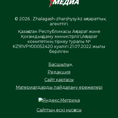
© 2026 . Zhalagash-zharshysy.kz ақпараттық
агенттігі.
Қазақстан Республикасы Ақпарат және
Қоғамдық даму министрлігі,Ақпарат
комитетінің тіркеу туралы №
KZ91VPY00052420 куәлігі 21.07.2022 жылы
берілген
Басшылық
Редакция
Сайт картасы
Материалдарды пайдалану ережелері
Сайттың ескі нұсқасы