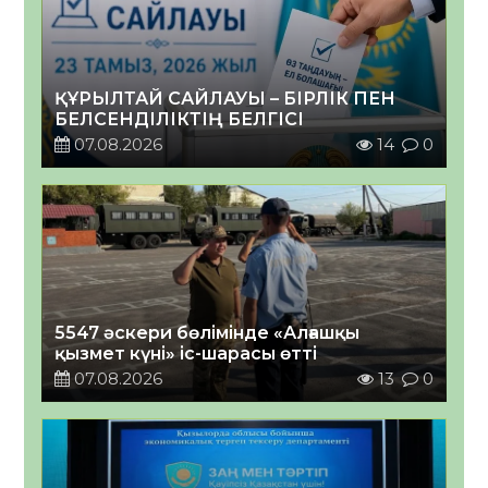
ҚҰРЫЛТАЙ САЙЛАУЫ – БІРЛІК ПЕН
БЕЛСЕНДІЛІКТІҢ БЕЛГІСІ
07.08.2026
14
0
5547 әскери бөлімінде «Алғашқы
қызмет күні» іс-шарасы өтті
07.08.2026
13
0