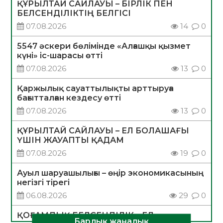
ҚҰРЫЛТАЙ САЙЛАУЫ – БІРЛІК ПЕН
БЕЛСЕНДІЛІКТІҢ БЕЛГІСІ
07.08.2026
14
0
5547 әскери бөлімінде «Алғашқы қызмет
күні» іс-шарасы өтті
07.08.2026
13
0
Қаржылық сауаттылықты арттыруға
бағытталған кездесу өтті
07.08.2026
13
0
ҚҰРЫЛТАЙ САЙЛАУЫ – ЕЛ БОЛАШАҒЫ
ҮШІН ЖАУАПТЫ ҚАДАМ
07.08.2026
19
0
Ауыл шаруашылығы – өңір экономикасының
негізгі тірегі
06.08.2026
29
0
ҚОҒАМДЫҚ БЕЛСЕНДІЛІК – ЕЛ
Барлық жаңалық