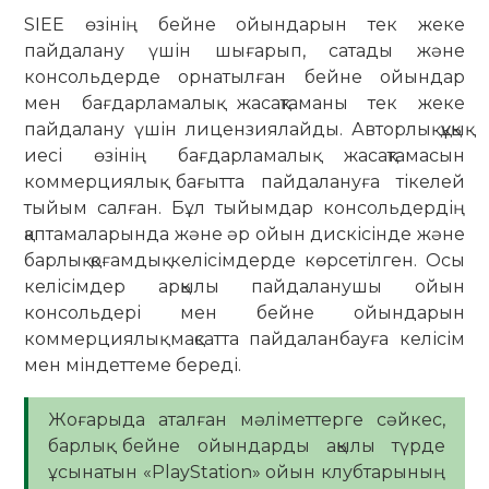
SIEE өзінің бейне ойындарын тек жеке
пайдалану үшін шығарып, сатады және
консольдерде орнатылған бейне ойындар
мен бағдарламалық жасақтаманы тек жеке
пайдалану үшін лицензиялайды. Авторлық құқық
иесі өзінің бағдарламалық жасақтамасын
коммерциялық бағытта пайдалануға тікелей
тыйым салған. Бұл тыйымдар консольдердің
қаптамаларында және әр ойын дискісінде және
барлық қоғамдық келісімдерде көрсетілген. Осы
келісімдер арқылы пайдаланушы ойын
консольдері мен бейне ойындарын
коммерциялық мақсатта пайдаланбауға келісім
мен міндеттеме береді.
Жоғарыда аталған мәліметтерге сәйкес,
барлық бейне ойындарды ақылы түрде
ұсынатын «PlayStation» ойын клубтарының