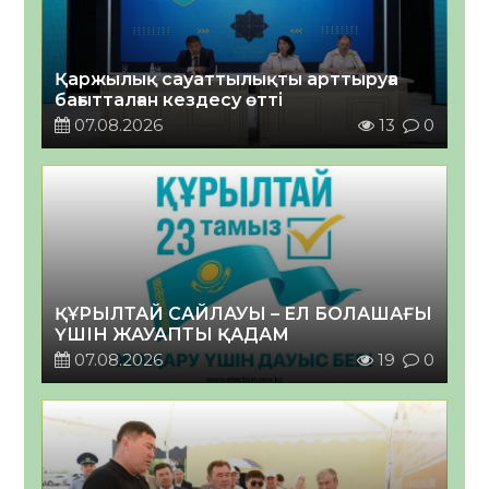
Қаржылық сауаттылықты арттыруға
бағытталған кездесу өтті
07.08.2026
13
0
ҚҰРЫЛТАЙ САЙЛАУЫ – ЕЛ БОЛАШАҒЫ
ҮШІН ЖАУАПТЫ ҚАДАМ
07.08.2026
19
0