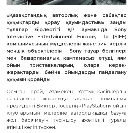
«Қазақстандық авторлық және сабақтас
құқықтарды қорғау қауымдастығы» заңды
тұлғалар бірлестігі ҚР аумағында Sony
Interactive Entertainment Europe, Ltd (SIEE)
компаниясының мүдделерін және зияткерлік
меншік объектілерін – Sony тауар белгілері
мен бағдарламалық қамтамасыз етуді, яғни
ойын приставкаларын, оларға керек-
жарақтарды, бейне ойындарды пайдалану
құқығын қорғайды.
Осыған орай, Атамекен Ұлттық кәсіпкерлік
палатасына жоғарыда аталған компания
президенті Виктор Лосевтің «PlayStation» ойын
клубтарының иелеріне авторлық құқықты бұзуға
жол берілмеуін түсіндіру қажеттілігі туралы
өтініші келіп түскен.