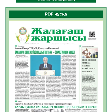
ДАМУЫНЫҢ НЕГІЗІ
06.08.2026
28
0
PDF нұсқа
ҚҰРЫЛТАЙ САЙЛАУЫ – БОЛАШАҚҚА
БАСТАР ЖАУАПТЫ ТАҢДАУ
06.08.2026
30
0
Инфекциялық ауруларға қарсы иммундау
жұмыстарының тиімділігі
06.08.2026
31
0
Көкжөтел ауруы туралы
06.08.2026
28
0
АПВ вакцинасы туралы мәлімет
06.08.2026
29
0
Open Air: Қызылорда облысы полиция
департаменті 20 мыңнан астам
көрерменнің қауіпсіздігін қамтамасыз етті
06.08.2026
40
0