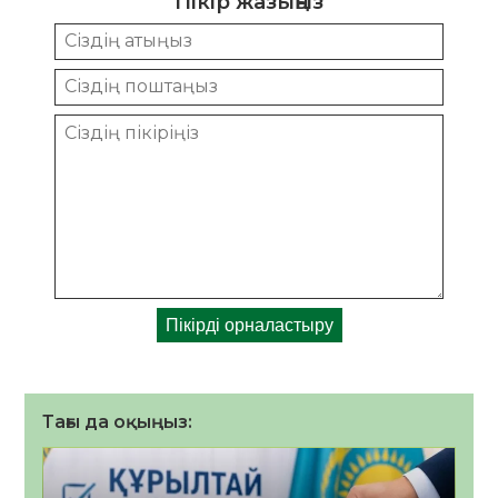
Пікір жазыңыз
Тағы да оқыңыз: