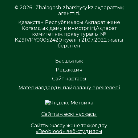
© 2026 . Zhalagash-zharshysy.kz ақпараттық
агенттігі.
Қазақстан Республикасы Ақпарат және
Қоғамдық даму министрлігі,Ақпарат
комитетінің тіркеу туралы №
KZ91VPY00052420 куәлігі 21.07.2022 жылы
берілген
Басшылық
Редакция
Сайт картасы
Материалдарды пайдалану ережелері
Сайттың ескі нұсқасы
Сайтты жасау және техқолдау
«Beoblood» веб-студиясы