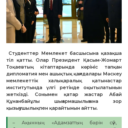
Студенттер Мемлекет басшысына қазақша
тіл қатты. Олар Президент Қасым-Жомарт
Тоқаевтың кітаптарында көрініс тапқан
дипломатия мен ашықтық қағидалары Мәскеу
мемлекеттік халықаралық қатынастар
институтында үлгі ретінде оқытылатынын
жеткізді. Сонымен қатар жастар Абай
Құнанбайұлы шығармашылығына зор
қызығушылықпен қарайтынын айтты.
– Ақынның «Адамзаттың бәрін сүй,