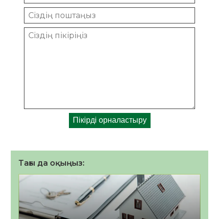
Тағы да оқыңыз: