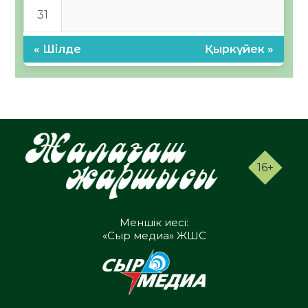
31
« Шілде
Қыркүйек »
16+
Меншік иесі:
«Сыр медиа» ЖШС