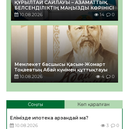
ҚҰРЫЛТАЙ САЙЛАУЫ – АЗАМАТТЫҚ
БЕЛСЕНДІЛІКТІҢ МАҢЫЗДЫ КӨРІНІСІ
10.08.2026
14
0
Мемлекет басшысы Қасым-Жомарт
Тоқаевтың Абай күнімен құттықтауы
10.08.2026
4
0
Соңғы
Көп қаралған
Елімізде ипотека арзандай ма?
10.08.2026
3
0