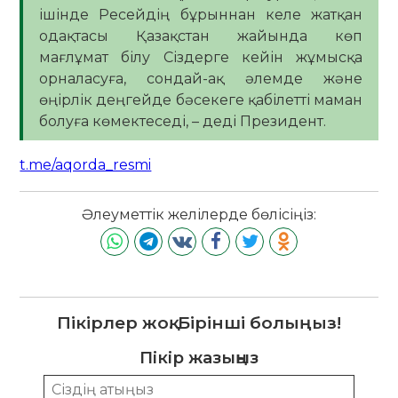
ішінде Ресейдің бұрыннан келе жатқан
одақтасы Қазақстан жайында көп
мағлұмат білу Сіздерге кейін жұмысқа
орналасуға, сондай-ақ әлемде және
өңірлік деңгейде бәсекеге қабілетті маман
болуға көмектеседі, – деді Президент.
t.me/aqorda_resmi
Әлеуметтік желілерде бөлісіңіз:
Пікірлер жоқ. Бірінші болыңыз!
Пікір жазыңыз