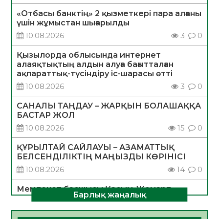
«Отбасы банктің» 2 қызметкері пара алғаны
үшін жұмыстан шығарылды
10.08.2026
3
0
Қызылорда облысында интернет
алаяқтықтың алдын алуға бағытталған
ақпараттық-түсіндіру іс-шарасы өтті
10.08.2026
3
0
САНАЛЫ ТАҢДАУ – ЖАРҚЫН БОЛАШАҚҚА
БАСТАР ЖОЛ
10.08.2026
15
0
ҚҰРЫЛТАЙ САЙЛАУЫ – АЗАМАТТЫҚ
БЕЛСЕНДІЛІКТІҢ МАҢЫЗДЫ КӨРІНІСІ
10.08.2026
14
0
Мемлекет басшысы Қасым-Жомарт
Барлық жаңалық
Тоқаевтың Абай күнімен құттықтауы
10.08.2026
4
0