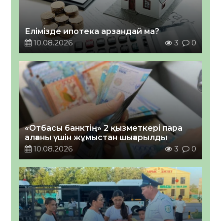
Елімізде ипотека арзандай ма?
10.08.2026
3
0
«Отбасы банктің» 2 қызметкері пара
алғаны үшін жұмыстан шығарылды
10.08.2026
3
0