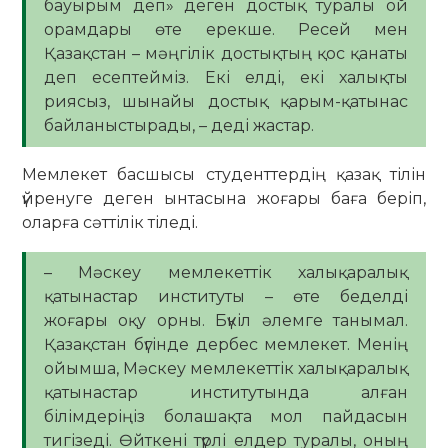
бауырым деп» деген достық туралы ой
орамдары өте ерекше. Ресей мен
Қазақстан – мәңгілік достықтың қос қанаты
деп есептейміз. Екі елді, екі халықты
риясыз, шынайы достық қарым-қатынас
байланыстырады, – деді жастар.
Мемлекет басшысы студенттердің қазақ тілін
үйренуге деген ынтасына жоғары баға беріп,
оларға сәттілік тіледі.
– Мәскеу мемлекеттік халықаралық
қатынастар институты – өте беделді
жоғары оқу орны. Бүкіл әлемге танымал.
Қазақстан бүгінде дербес мемлекет. Менің
ойымша, Мәскеу мемлекеттік халықаралық
қатынастар институтында алған
білімдеріңіз болашақта мол пайдасын
тигізеді. Өйткені түрлі елдер туралы, оның