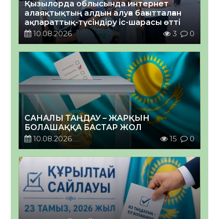
Қызылорда облысында интернет
алаяқтықтың алдын алуға бағытталған
ақпараттық-түсіндіру іс-шарасы өтті
10.08.2026
3
0
САНАЛЫ ТАҢДАУ – ЖАРҚЫН
БОЛАШАҚҚА БАСТАР ЖОЛ
10.08.2026
15
0