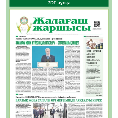
PDF нұсқа
«Жастар және заң мен тәртіп» атты
облыстық жайдарман ойындары өтті
10.08.2026
2
0
Өңірде «Кең дала-2» бағдарламасы арқылы
80 шаруашылық қаржыландырылды
09.08.2026
22
0
Жер ресурстары тиімді игерілуде
09.08.2026
23
0
Ел игілігі үшін еңбек етіп жүрген
құрылысшыларға құрмет көрсетті
08.08.2026
20
0
ҚЫЗЫЛОРДАДА «ЖАСЫЛ ЕЛ» ЕҢБЕК
ЖАСАҚТАРЫНЫҢ ҚАТЫСУЫМЕН
ЭКОЛОГИЯЛЫҚ СЕНБІЛІК ӨТТІ
08.08.2026
19
0