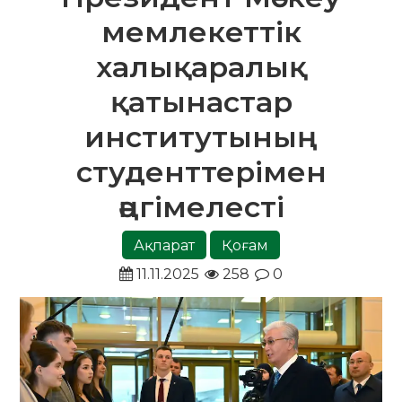
мемлекеттік
халықаралық
қатынастар
институтының
студенттерімен
әңгімелесті
Ақпарат
Қоғам
11.11.2025
258
0