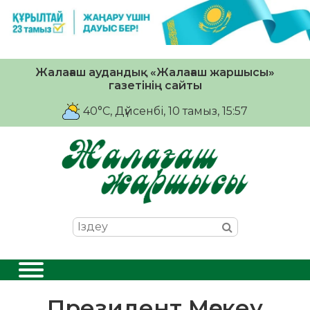
Жалағаш аудандық «Жалағаш жаршысы»
газетінің сайты
40°C
, Дүйсенбі, 10 тамыз, 15:57
Президент Мәскеу