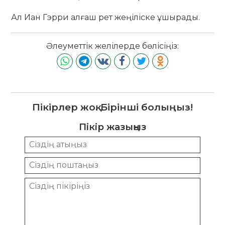
Ал Иан Гэрри алғаш рет жеңіліске ұшырады.
Әлеуметтік желілерде бөлісіңіз:
Пікірлер жоқ. Бірінші болыңыз!
Пікір жазыңыз