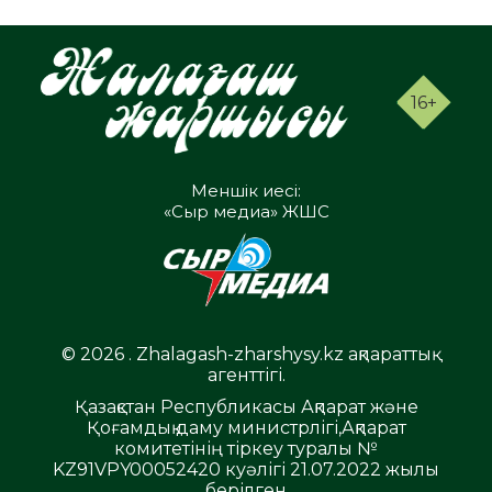
16+
Меншік иесі:
«Сыр медиа» ЖШС
© 2026 . Zhalagash-zharshysy.kz ақпараттық
агенттігі.
Қазақстан Республикасы Ақпарат және
Қоғамдық даму министрлігі,Ақпарат
комитетінің тіркеу туралы №
KZ91VPY00052420 куәлігі 21.07.2022 жылы
берілген