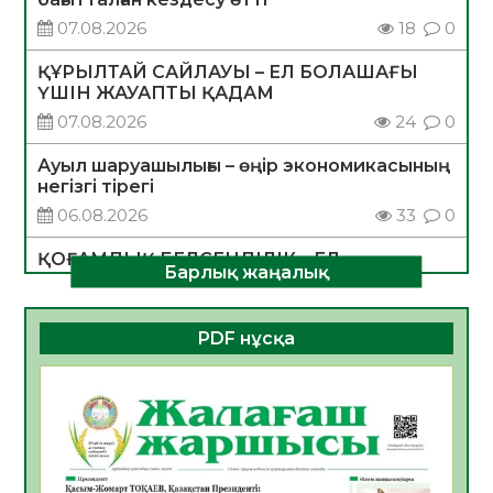
07.08.2026
18
0
ҚҰРЫЛТАЙ САЙЛАУЫ – ЕЛ БОЛАШАҒЫ
ҮШІН ЖАУАПТЫ ҚАДАМ
07.08.2026
24
0
Ауыл шаруашылығы – өңір экономикасының
негізгі тірегі
06.08.2026
33
0
ҚОҒАМДЫҚ БЕЛСЕНДІЛІК – ЕЛ
Барлық жаңалық
ДАМУЫНЫҢ НЕГІЗІ
06.08.2026
31
0
PDF нұсқа
ҚҰРЫЛТАЙ САЙЛАУЫ – БОЛАШАҚҚА
БАСТАР ЖАУАПТЫ ТАҢДАУ
06.08.2026
33
0
Инфекциялық ауруларға қарсы иммундау
жұмыстарының тиімділігі