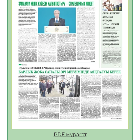
06.08.2026
34
0
Көкжөтел ауруы туралы
06.08.2026
32
0
АПВ вакцинасы туралы мәлімет
06.08.2026
32
0
Open Air: Қызылорда облысы полиция
департаменті 20 мыңнан астам
көрерменнің қауіпсіздігін қамтамасыз етті
06.08.2026
42
0
ҚЫЗЫЛОРДАДА «САНАЛЫ ҰРПАҚ –
ЖАРҚЫН БОЛАШАҚ» АТТЫ КЕҢЕЙТІЛГЕН
МӘЖІЛІС ӨТТІ
05.08.2026
44
0
Қазақстан Орталық Азиядағы көшуге ең
қолайлы ел атанды
05.08.2026
44
0
PDF мұрағат