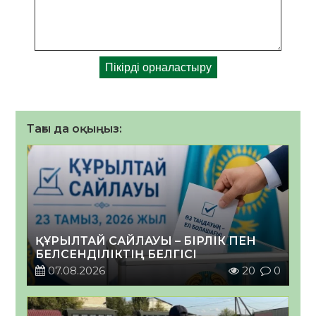
Тағы да оқыңыз:
ҚҰРЫЛТАЙ САЙЛАУЫ – БІРЛІК ПЕН
БЕЛСЕНДІЛІКТІҢ БЕЛГІСІ
07.08.2026
20
0