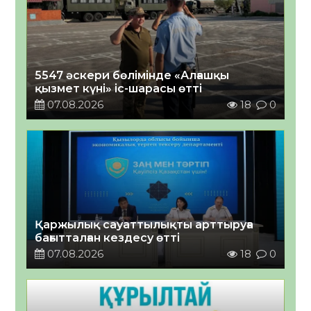
5547 әскери бөлімінде «Алғашқы
қызмет күні» іс-шарасы өтті
07.08.2026
18
0
Қаржылық сауаттылықты арттыруға
бағытталған кездесу өтті
07.08.2026
18
0