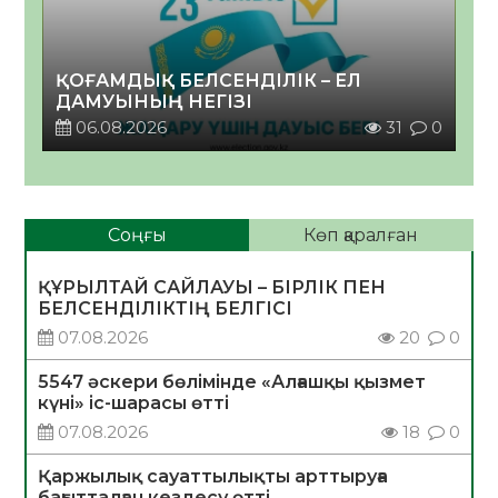
ҚОҒАМДЫҚ БЕЛСЕНДІЛІК – ЕЛ
ДАМУЫНЫҢ НЕГІЗІ
06.08.2026
31
0
Соңғы
Көп қаралған
ҚҰРЫЛТАЙ САЙЛАУЫ – БІРЛІК ПЕН
БЕЛСЕНДІЛІКТІҢ БЕЛГІСІ
07.08.2026
20
0
5547 әскери бөлімінде «Алғашқы қызмет
күні» іс-шарасы өтті
07.08.2026
18
0
Қаржылық сауаттылықты арттыруға
бағытталған кездесу өтті