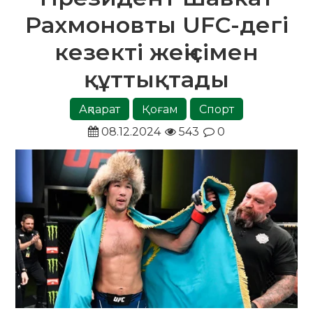
Рахмоновты UFC-дегі
кезекті жеңісімен
құттықтады
Ақпарат
Қоғам
Спорт
08.12.2024
543
0