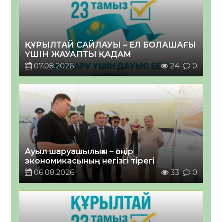
ҚҰРЫЛТАЙ САЙЛАУЫ – ЕЛ БОЛАШАҒЫ
ҮШІН ЖАУАПТЫ ҚАДАМ
07.08.2026
24
0
Ауыл шаруашылығы – өңір
экономикасының негізгі тірегі
06.08.2026
33
0