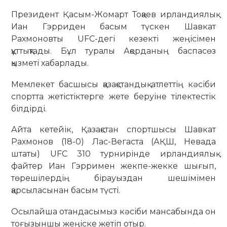
Президент Қасым-Жомарт Тоқаев ирландиялық
Иан Гэрриден басым түскен Шавкат
Рахмоновты UFC-дегі кезекті жеңісімен
құттықтады. Бұл туралы Ақорданың баспасөз
қызметі хабарлады.
Мемлекет басшысы қазақстандық атлеттің кәсіби
спортта жетістіктерге жете беруіне тілектестік
білдірді.
Айта кетейік, Қазақстан спортшысы Шавкат
Рахмонов (18-0) Лас-Вегаста (АҚШ, Невада
штаты) UFC 310 турнирінде ирландиялық
файтер Иан Гэрримен жекпе-жекке шығып,
төрешілердің бірауыздан шешімімен
қарсыласынан басым түсті.
Осылайша отандасымыз кәсіби мансабында он
тоғызыншы жеңіске жетіп отыр.