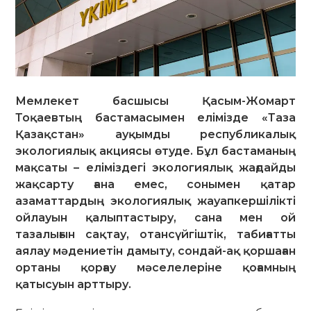
Мемлекет басшысы Қасым-Жомарт
Тоқаевтың бастамасымен елімізде «Таза
Қазақстан» ауқымды республикалық
экологиялық акциясы өтуде. Бұл бастаманың
мақсаты – еліміздегі экологиялық жағдайды
жақсарту ғана емес, сонымен қатар
азаматтардың экологиялық жауапкершілікті
ойлауын қалыптастыру, сана мен ой
тазалығын сақтау, отансүйгіштік, табиғатты
аялау мәдениетін дамыту, сондай-ақ қоршаған
ортаны қорғау мәселелеріне қоғамның
қатысуын арттыру.