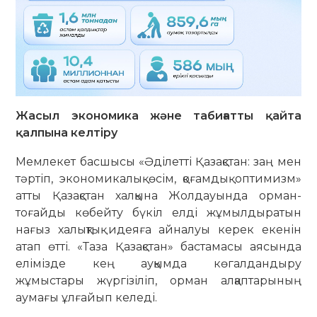
Жасыл экономика және табиғатты қайта
қалпына келтіру
Мемлекет басшысы «Әділетті Қазақстан: заң мен
тәртіп, экономикалық өсім, қоғамдық оптимизм»
атты Қазақстан халқына Жолдауында орман-
тоғайды көбейту бүкіл елді жұмылдыратын
нағыз халықтық идеяға айналуы керек екенін
атап өтті. «Таза Қазақстан» бастамасы аясында
елімізде кең ауқымда көгалдандыру
жұмыстары жүргізіліп, орман алқаптарының
аумағы ұлғайып келеді.