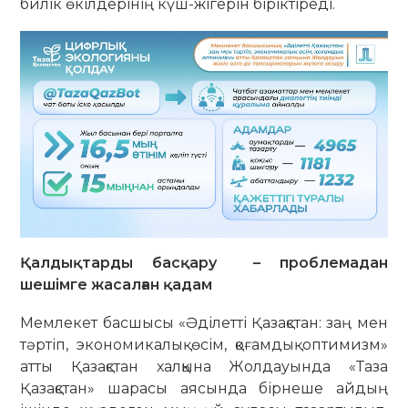
билік өкілдерінің күш-жігерін біріктіреді.
Қалдықтарды басқару – проблемадан
шешімге жасалған қадам
Мемлекет басшысы «Әділетті Қазақстан: заң мен
тәртіп, экономикалық өсім, қоғамдық оптимизм»
атты Қазақстан халқына Жолдауында «Таза
Қазақстан» шарасы аясында бірнеше айдың