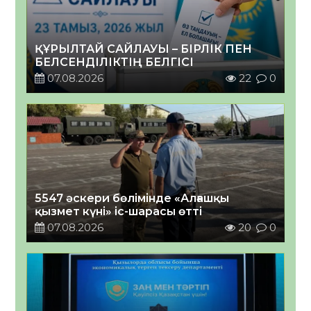
ҚҰРЫЛТАЙ САЙЛАУЫ – БІРЛІК ПЕН
БЕЛСЕНДІЛІКТІҢ БЕЛГІСІ
07.08.2026
22
0
5547 әскери бөлімінде «Алғашқы
қызмет күні» іс-шарасы өтті
07.08.2026
20
0