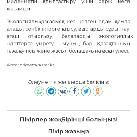
мәдениетін қалыптастыру үшін берік негіз
жасайды.
Экологиялық қозғалысқа кез келген адам қосыла
алады: сенбіліктерге қатысу, қоқыстарды сұрыптау,
ағаш отырғызу, балаларды экологиялық
әдеттерге үйрету – мұның бәрі Қазақстанның
таза, қауіпсіз және жасыл болашағына қосқан үлесі.
Фото: primeminister.kz
Әлеуметтік желілерде бөлісіңіз:
Пікірлер жоқ. Бірінші болыңыз!
Пікір жазыңыз