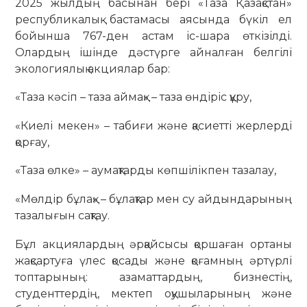
2025 жылдың басынан бері «Таза Қазақстан»
республикалық бастамасы аясында бүкіл ел
бойынша 767-ден астам іс-шара өткізілді.
Олардың ішінде дәстүрге айналған белгілі
экологиялық акциялар бар:
«Таза кәсіп – таза аймақ» – таза өндіріс құру,
«Киелі мекен» – табиғи және қасиетті жерлерді
қорғау,
«Таза өлке» – аумақтарды көпшілікпен тазалау,
«Мөлдір бұлақ» – бұлақтар мен су айдындарының
тазалығын сақтау.
Бұл акциялардың әрқайсысы қоршаған ортаны
жақсартуға үлес қосады және қоғамның әртүрлі
топтарының: азаматтардың, бизнестің,
студенттердің, мектеп оқушыларының және