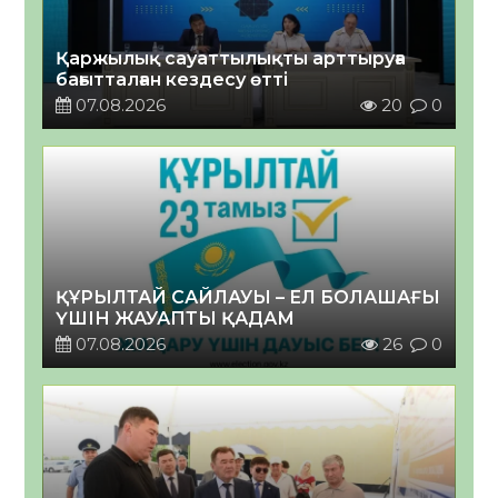
Қаржылық сауаттылықты арттыруға
бағытталған кездесу өтті
07.08.2026
20
0
ҚҰРЫЛТАЙ САЙЛАУЫ – ЕЛ БОЛАШАҒЫ
ҮШІН ЖАУАПТЫ ҚАДАМ
07.08.2026
26
0