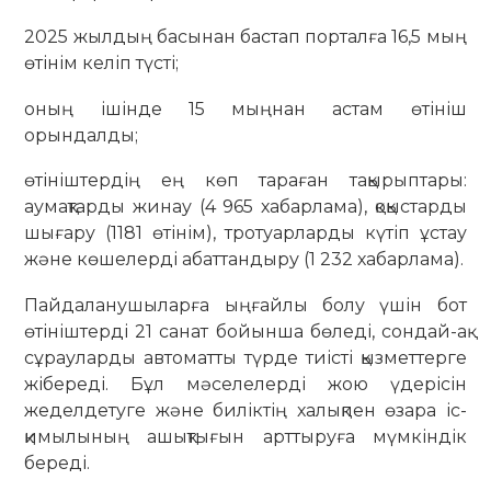
2025 жылдың басынан бастап порталға 16,5 мың
өтінім келіп түсті;
оның ішінде 15 мыңнан астам өтініш
орындалды;
өтініштердің ең көп тараған тақырыптары:
аумақтарды жинау (4 965 хабарлама), қоқыстарды
шығару (1181 өтінім), тротуарларды күтіп ұстау
және көшелерді абаттандыру (1 232 хабарлама).
Пайдаланушыларға ыңғайлы болу үшін бот
өтініштерді 21 санат бойынша бөледі, сондай-ақ
сұрауларды автоматты түрде тиісті қызметтерге
жібереді. Бұл мәселелерді жою үдерісін
жеделдетуге және биліктің халықпен өзара іс-
қимылының ашықтығын арттыруға мүмкіндік
береді.