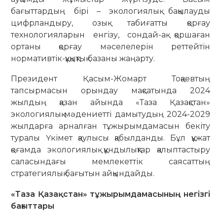
бағыттардың бірі – экологиялық бақылауды
цифрландыру, озық табиғатты қорғау
технологияларын енгізу, сондай-ақ қоршаған
ортаны қорғау мәселелерін реттейтін
нормативтік-құқықтық базаны жаңарту.
Президент Қасым-Жомарт Тоқаевтың
тапсырмасын орындау мақсатында 2024
жылдың қазан айында «Таза Қазақстан»
экологиялық мәдениетті дамытудың 2024-2029
жылдарға арналған тұжырымдамасын бекіту
туралы Үкімет қаулысы қабылданды. Бұл құжат
қоғамда экологиялық құндылықтар қалыптастыру
саласындағы мемлекеттік саясаттың
стратегиялық бағытын айқындайды.
«Таза Қазақстан» тұжырымдамасының негізгі
бағыттары