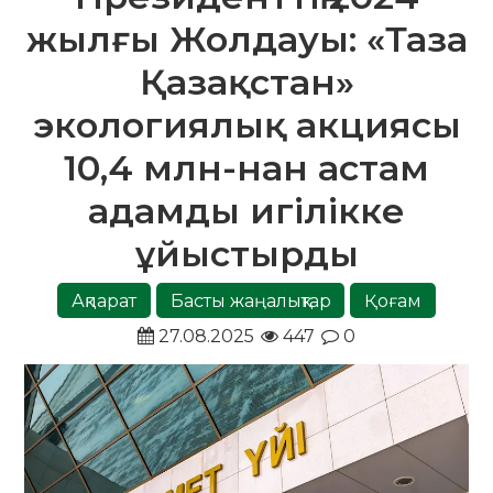
жылғы Жолдауы: «Таза
Қазақстан»
экологиялық акциясы
10,4 млн-нан астам
адамды игілікке
ұйыстырды
Ақпарат
Басты жаңалықтар
Қоғам
27.08.2025
447
0