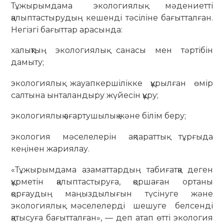
Тұжырымдама экологиялық мәдениетті
қалыптастырудың кешенді тәсіліне бағытталған.
Негізгі бағыттар арасында:
халықтың экологиялық санасы мен тәртібін
дамыту;
экологиялық жауапкершілікке құрылған өмір
салтына ынталандыру жүйесін құру;
экологиялық ағартушылық және білім беру;
экология мәселелерін ақпараттық тұрғыда
кеңінен жариялау.
«Тұжырымдама азаматтардың табиғатқа деген
құрметін қалыптастыруға, қоршаған ортаны
қорғаудың маңыздылығын түсінуге және
экологиялық мәселелерді шешуге белсенді
қатысуға бағытталған», — деп атап өтті экология