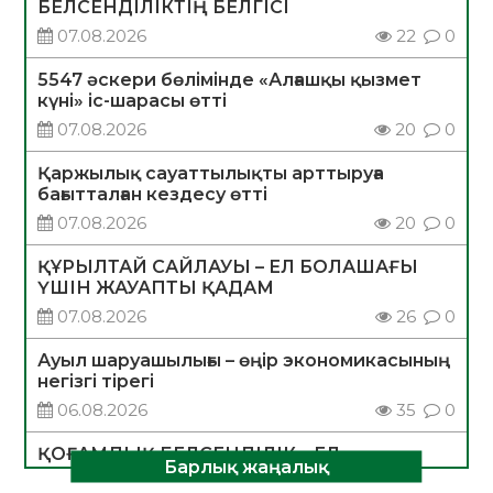
БЕЛСЕНДІЛІКТІҢ БЕЛГІСІ
07.08.2026
22
0
5547 әскери бөлімінде «Алғашқы қызмет
күні» іс-шарасы өтті
07.08.2026
20
0
Қаржылық сауаттылықты арттыруға
бағытталған кездесу өтті
07.08.2026
20
0
ҚҰРЫЛТАЙ САЙЛАУЫ – ЕЛ БОЛАШАҒЫ
ҮШІН ЖАУАПТЫ ҚАДАМ
07.08.2026
26
0
Ауыл шаруашылығы – өңір экономикасының
негізгі тірегі
06.08.2026
35
0
ҚОҒАМДЫҚ БЕЛСЕНДІЛІК – ЕЛ
Барлық жаңалық
ДАМУЫНЫҢ НЕГІЗІ