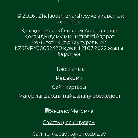
© 2026 . Zhalagash-zharshysy.kz ақпараттық
агенттігі.
Қазақстан Республикасы Ақпарат және
Қоғамдық даму министрлігі,Ақпарат
комитетінің тіркеу туралы №
KZ91VPY00052420 куәлігі 21.07.2022 жылы
берілген
Басшылық
Редакция
Сайт картасы
Материалдарды пайдалану ережелері
Сайттың ескі нұсқасы
Сайтты жасау және техқолдау