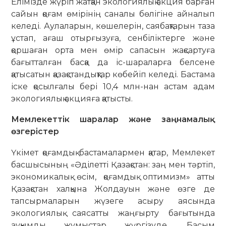
Елімізде жүріп жатқан экологиялық акция барған
сайын қоғам өмірінің саналы бөлігіне айналып
келеді. Аулаларын, көшелерін, саябақтарын таза
ұстап, ағаш отырғызуға, сенбіліктерге және
қоршаған орта мен өмір сапасын жақсартуға
бағытталған басқа да іс-шараларға белсене
қатысатын қазақстандықтар көбейіп келеді. Бастама
іске қосылғалы бері 10,4 млн-нан астам адам
экологиялық акцияға қатысты.
Мемлекеттік шаралар және заңнамалық
өзгерістер
Үкімет қоғамдық бастамалармен қатар, Мемлекет
басшысының «Әділетті Қазақстан: заң мен тәртіп,
экономикалық өсім, қоғамдық оптимизм» атты
Қазақстан халқына Жолдауын және өзге де
тапсырмаларын жүзеге асыру аясында
экологиялық саясатты жаңғырту бағытында
ауқымды жұмыстар жүргізуде. Басым