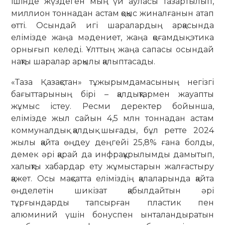
ішінде жүздеген мың үй ауласы тазартылып,
миллион тоннадан астам қоқыс жиналғанын атап
өтті. Осындай игі шаралардың арқасында
елімізде жаңа мәдениет, жаңа қоғамдық этика
орнығып келеді. Ұлттың жаңа сапасы осындай
нақты шаралар арқылы қалыптасады.
«Таза Қазақстан» тұжырымдамасының негізгі
бағыттарының бірі – қалдықтармен жауапты
жұмыс істеу. Ресми деректер бойынша,
елімізде жыл сайын 4,5 млн тоннадан астам
коммуналдық қалдық шығады, бұл ретте 2024
жылы қайта өңдеу деңгейі 25,8% ғана болды,
демек әрі қарай да инфрақұрылымды дамытып,
халықты хабардар ету жұмыстарын жалғастыру
қажет. Осы мақсатта еліміздің қалаларында қайта
өңделетін шикізат қабылдайтын әрі
тұрғындарды тапсырған пластик пен
алюминий үшін бонуспен ынталандыратын