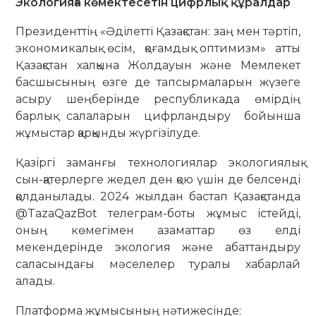
Экологияға көмектесетін цифрлық құралдар
Президенттің «Әділетті Қазақстан: заң мен тәртіп,
экономикалық өсім, қоғамдық оптимизм» атты
Қазақстан халқына Жолдауын және Мемлекет
басшысының өзге де тапсырмаларын жүзеге
асыру шеңберінде республикада өмірдің
барлық салаларын цифрландыру бойынша
жұмыстар қарқынды жүргізілуде.
Қазіргі заманғы технологиялар экологиялық
сын-қатерлерге жедел ден қою үшін де белсенді
қолданылады. 2024 жылдан бастап Қазақстанда
@TazaQazBot телеграм-боты жұмыс істейді,
оның көмегімен азаматтар өз елді
мекендерінде экология және абаттандыру
саласындағы мәселелер туралы хабарлай
алады.
Платформа жұмысының нәтижесінде: