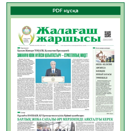
06.08.2026
32
0
PDF нұсқа
ҚҰРЫЛТАЙ САЙЛАУЫ – БОЛАШАҚҚА
БАСТАР ЖАУАПТЫ ТАҢДАУ
06.08.2026
35
0
Инфекциялық ауруларға қарсы иммундау
жұмыстарының тиімділігі
06.08.2026
35
0
Көкжөтел ауруы туралы
06.08.2026
33
0
АПВ вакцинасы туралы мәлімет
06.08.2026
33
0
Open Air: Қызылорда облысы полиция
департаменті 20 мыңнан астам
көрерменнің қауіпсіздігін қамтамасыз етті
06.08.2026
44
0