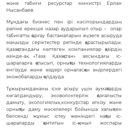
және табиғи ресурстар министрі Ерлан
Нысанбаев.
Мұндағы бизнес пен ірі кәсіпорындардың
рөліне ерекше назар аударылып отыр – олар
табиғатты қорғау бастамаларын жүзеге асыруда
маңызды серіктестер ретінде қарастырылады.
Қазақстандағы көптеген компаниялар қазірдің
өзінде-ақ «Таза Қазақстан» аясындағы іс-
шараларға қатысып, орнықты технологияларды
енгізуде және өздері орналасқан өңірлердегі
экожобаларды қолдауда.
Тұжырымдаманы іске асыру үшін аумақтарды
көгалдандыру, эковолонтерлік қозғалысты
дамыту, экологиялық конкурстар өткізу және
орнықты даму мәселелері бойынша халықпен
белсенді жұмыс істеу жөніндегі нақты іс-
шараларды қамтитын іс-қимыл жоспары