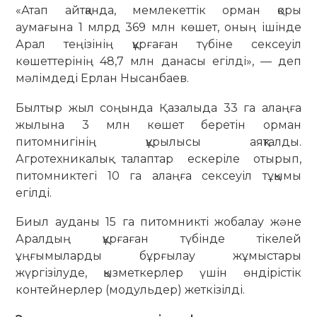
«Атап айтқанда, мемлекеттік орман қоры
аумағына 1 млрд 369 млн көшет, оның ішінде
Арал теңізінің құрғаған түбіне сексеуіл
көшеттерінің 48,7 млн данасы егілді», — деп
мәлімдеді Ерлан Нысанбаев.
Былтыр жыл соңында Қазалыда 33 га алаңға
жылына 3 млн көшет беретін орман
питомнигінің құрылысы аяқталды.
Агротехникалық талаптар ескеріле отырып,
питомниктегі 10 га алаңға сексеуіл тұқымы
егілді.
Биыл ауданы 15 га питомникті жобалау және
Аралдың құрғаған түбінде тікелей
ұңғымыларды бұрғылау жұмыстары
жүргізілуде, қызметкерлер үшін өндірістік
контейнерлер (модульдер) жеткізілді.