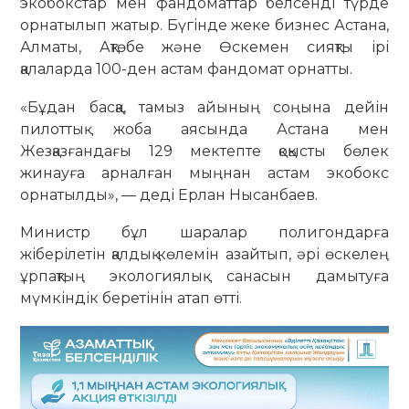
экобокстар мен фандоматтар белсенді түрде
орнатылып жатыр. Бүгінде жеке бизнес Астана,
Алматы, Ақтөбе және Өскемен сияқты ірі
қалаларда 100-ден астам фандомат орнатты.
«Бұдан басқа, тамыз айының соңына дейін
пилоттық жоба аясында Астана мен
Жезқазғандағы 129 мектепте қоқысты бөлек
жинауға арналған мыңнан астам экобокс
орнатылды», — деді Ерлан Нысанбаев.
Министр бұл шаралар полигондарға
жіберілетін қалдық көлемін азайтып, әрі өскелең
ұрпақтың экологиялық санасын дамытуға
мүмкіндік беретінін атап өтті.