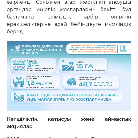
әзірленді. Сонымен қатар, жергілікті атқарушы
органдар өңірлік жоспарларын бекітті, бұл
бастаманы еліміздің әрбір өңірінің
ерекшеліктеріне қарай бейімдеуге мүмкіндік
береді.
Көпшіліктің қатысуы және аймақтық
акциялар