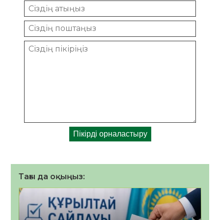
Тағы да оқыңыз: