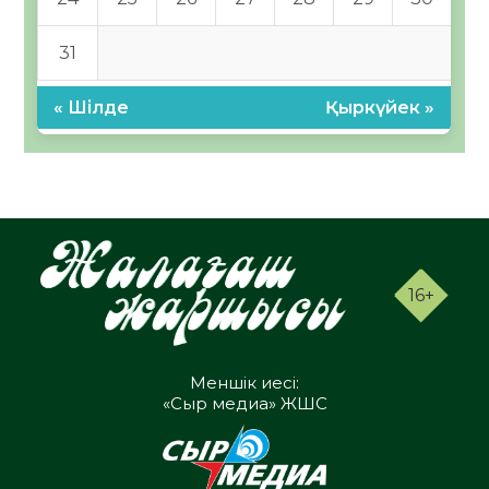
31
« Шілде
Қыркүйек »
16+
Меншік иесі:
«Сыр медиа» ЖШС