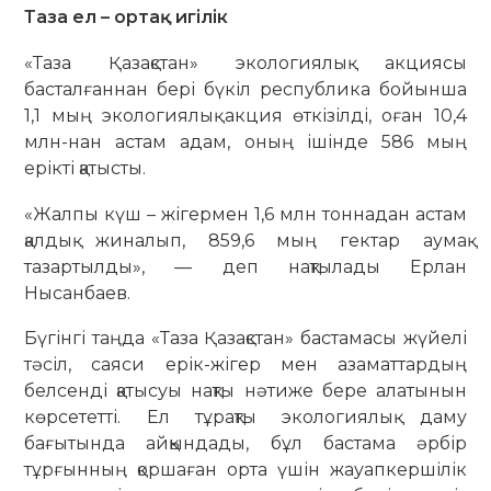
Таза ел – ортақ игілік
«Таза Қазақстан» экологиялық акциясы
басталғаннан бері бүкіл республика бойынша
1,1 мың экологиялық акция өткізілді, оған 10,4
млн-нан астам адам, оның ішінде 586 мың
ерікті қатысты.
«Жалпы күш – жігермен 1,6 млн тоннадан астам
қалдық жиналып, 859,6 мың гектар аумақ
тазартылды», — деп нақтылады Ерлан
Нысанбаев.
Бүгінгі таңда «Таза Қазақстан» бастамасы жүйелі
тәсіл, саяси ерік-жігер мен азаматтардың
белсенді қатысуы нақты нәтиже бере алатынын
көрсететті. Ел тұрақты экологиялық даму
бағытында айқындады, бұл бастама әрбір
тұрғынның қоршаған орта үшін жауапкершілік