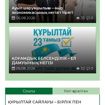
Ауыл шаруашылығы – өңір
экономикасының негізгі тірегі
06.08.2026
35
0
ҚОҒАМДЫҚ БЕЛСЕНДІЛІК – ЕЛ
ДАМУЫНЫҢ НЕГІЗІ
06.08.2026
32
0
Соңғы
Көп қаралған
ҚҰРЫЛТАЙ САЙЛАУЫ – БІРЛІК ПЕН