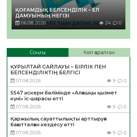
ҚОҒАМДЫҚ БЕЛСЕНДІЛІК – ЕЛ
ДАМУЫНЫҢ НЕГІЗІ
06.08.2026
24
0
Соңғы
Көп қаралған
ҚҰРЫЛТАЙ САЙЛАУЫ – БІРЛІК ПЕН
БЕЛСЕНДІЛІКТІҢ БЕЛГІСІ
07.08.2026
9
0
5547 әскери бөлімінде «Алғашқы қызмет
күні» іс-шарасы өтті
07.08.2026
9
0
Қаржылық сауаттылықты арттыруға
бағытталған кездесу өтті
07.08.2026
9
0