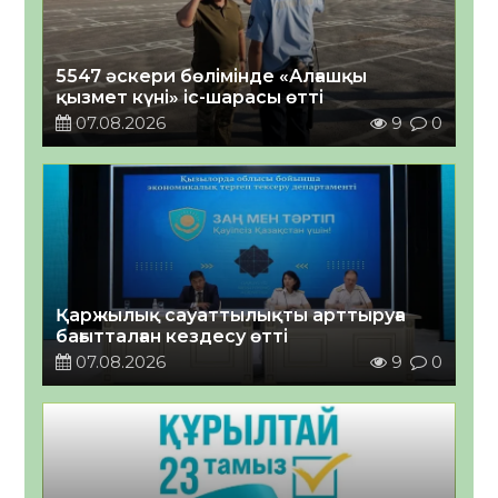
5547 әскери бөлімінде «Алғашқы
қызмет күні» іс-шарасы өтті
07.08.2026
9
0
Қаржылық сауаттылықты арттыруға
бағытталған кездесу өтті
07.08.2026
9
0