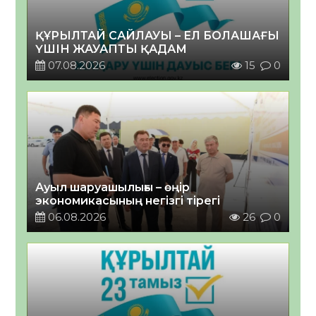
ҚҰРЫЛТАЙ САЙЛАУЫ – ЕЛ БОЛАШАҒЫ
ҮШІН ЖАУАПТЫ ҚАДАМ
07.08.2026
15
0
Ауыл шаруашылығы – өңір
экономикасының негізгі тірегі
06.08.2026
26
0