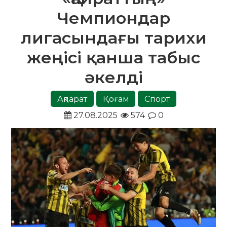
Чемпиондар
лигасындағы тарихи
жеңісі қанша табыс
әкелді
Ақпарат
Қоғам
Спорт
27.08.2025
574
0