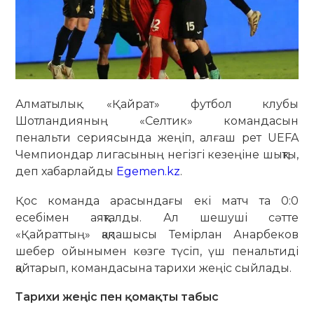
Алматылық «Қайрат» футбол клубы
Шотландияның «Селтик» командасын
пенальти сериясында жеңіп, алғаш рет UEFA
Чемпиондар лигасының негізгі кезеңіне шықты,
деп хабарлайды
Egemen.kz
.
Қос команда арасындағы екі матч та 0:0
есебімен аяқталды. Ал шешуші сәтте
«Қайраттың» қақпашысы Темірлан Анарбеков
шебер ойынымен көзге түсіп, үш пенальтиді
қайтарып, командасына тарихи жеңіс сыйлады.
Тарихи жеңіс пен қомақты табыс