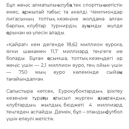
Бұл жеңіс алматылық клубқа тек спорттық жетістік
емес, қаржылай табыс та әкелді. Чемпиондар
лигасының топтық кезеңіне жолдама алған
барлық клубтар турнирдің ауқымды жүлде
қорынан өз үлесін алады.
«Қайрат» кем дегенде 18,62 миллион еуроға,
яғни шамамен 11,7 миллиард теңгеге ие
болады. Бұған қосымша, топтық кезеңдегі әр
жеңіс үшін — 2,1 миллион еуро, тең ойын үшін
— 750 мың еуро көлемінде сыйақы
тағайындалған.
Салыстыра кетсек, Еурокубоктардың іріктеу
кезеңіне тұрақты қатысып жүрген қазақстандық
клубтардың жылдық бюджеті 4 миллиард
теңгеден аспайды. Демек, бұл – отандық футбол
үшін елеулі жетістік.