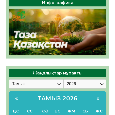
Инфографика
Жаңалықтар мұрағаты
ТАМЫЗ 2026
«
»
ДС
СС
СӘ
БС
ЖМ
СБ
ЖС