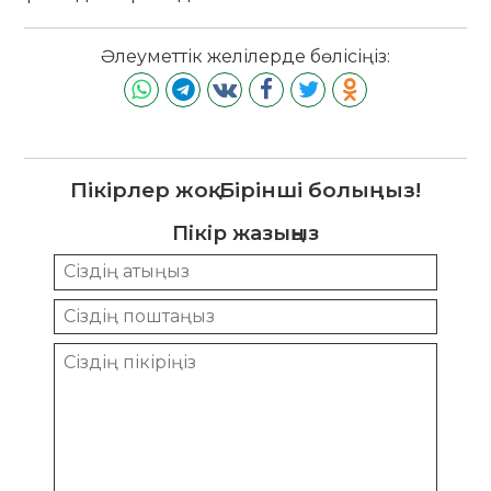
Әлеуметтік желілерде бөлісіңіз:
Пікірлер жоқ. Бірінші болыңыз!
Пікір жазыңыз