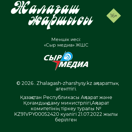
16+
Меншік иесі:
«Сыр медиа» ЖШС
© 2026 . Zhalagash-zharshysy.kz ақпараттық
агенттігі.
Қазақстан Республикасы Ақпарат және
Қоғамдық даму министрлігі,Ақпарат
комитетінің тіркеу туралы №
KZ91VPY00052420 куәлігі 21.07.2022 жылы
берілген