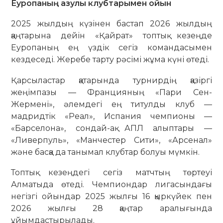
Еуропаның азулы клубтарымен ойын
2025 жылдың күзінен бастап 2026 жылдың
қаңтарына дейін «Қайрат» топтық кезеңде
Еуропаның ең үздік сегіз командасымен
кездеседі. Жеребе тарту рәсімі жұма күні өтеді.
Қарсыластар қатарында турнирдің қазіргі
жеңімпазы — Францияның «Пари Сен-
Жермені», әлемдегі ең титулды клуб —
мадридтік «Реал», Испания чемпионы —
«Барселона», сондай-ақ АПЛ алыптары —
«Ливерпуль», «Манчестер Сити», «Арсенал»
және басқа да танымал клубтар болуы мүмкін.
Топтық кезеңдегі сегіз матчтың төртеуі
Алматыда өтеді. Чемпиондар лигасындағы
негізгі ойындар 2025 жылғы 16 қыркүйек пен
2026 жылғы 28 қаңтар аралығында
ұйымдастырылады.