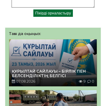
Тағы да оқыңыз:
ҚҰРЫЛТАЙ САЙЛАУЫ – БІРЛІК ПЕН
БЕЛСЕНДІЛІКТІҢ БЕЛГІСІ
07.08.2026
9
0