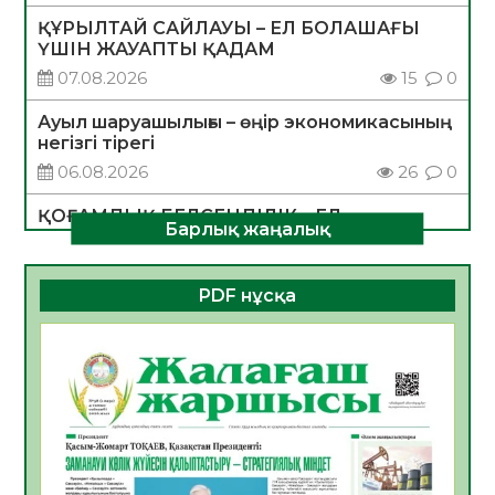
ҚҰРЫЛТАЙ САЙЛАУЫ – ЕЛ БОЛАШАҒЫ
ҮШІН ЖАУАПТЫ ҚАДАМ
07.08.2026
15
0
Ауыл шаруашылығы – өңір экономикасының
негізгі тірегі
06.08.2026
26
0
ҚОҒАМДЫҚ БЕЛСЕНДІЛІК – ЕЛ
Барлық жаңалық
ДАМУЫНЫҢ НЕГІЗІ
06.08.2026
24
0
PDF нұсқа
ҚҰРЫЛТАЙ САЙЛАУЫ – БОЛАШАҚҚА
БАСТАР ЖАУАПТЫ ТАҢДАУ
06.08.2026
27
0
Инфекциялық ауруларға қарсы иммундау
жұмыстарының тиімділігі
06.08.2026
28
0