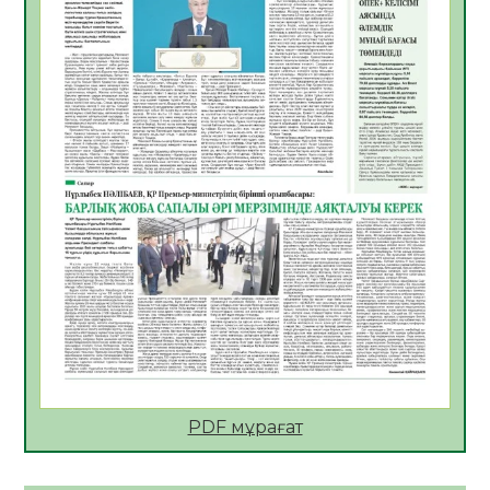
Көкжөтел ауруы туралы
06.08.2026
25
0
АПВ вакцинасы туралы мәлімет
06.08.2026
26
0
Open Air: Қызылорда облысы полиция
департаменті 20 мыңнан астам
көрерменнің қауіпсіздігін қамтамасыз етті
06.08.2026
38
0
ҚЫЗЫЛОРДАДА «САНАЛЫ ҰРПАҚ –
ЖАРҚЫН БОЛАШАҚ» АТТЫ КЕҢЕЙТІЛГЕН
МӘЖІЛІС ӨТТІ
05.08.2026
38
0
Қазақстан Орталық Азиядағы көшуге ең
қолайлы ел атанды
05.08.2026
39
0
PDF мұрағат
Өрт қауіпсіздігі талаптарын сақтау – әр
азаматтың міндеті