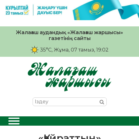
Жалағаш аудандық «Жалағаш жаршысы»
газетінің сайты
35°C
, Жұма, 07 тамыз, 19:02
«Қайраттың»