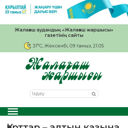
Жалағаш аудандық «Жалағаш жаршысы»
газетінің сайты
31°C
, Жексенбі, 09 тамыз, 21:05
Қарттар – алтын қазына,