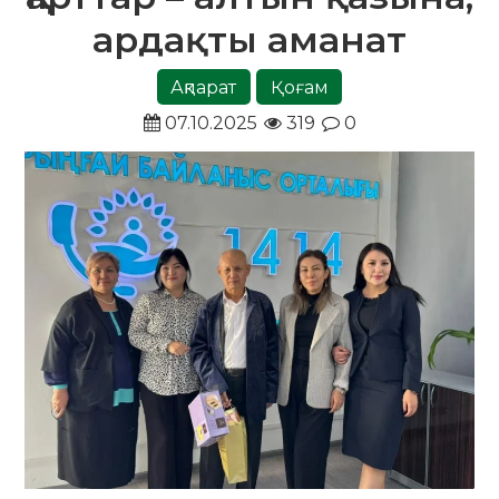
ардақты аманат
Ақпарат
Қоғам
07.10.2025
319
0