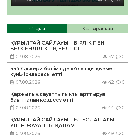
Соңғы
Көп қаралған
ҚҰРЫЛТАЙ САЙЛАУЫ – БІРЛІК ПЕН
БЕЛСЕНДІЛІКТІҢ БЕЛГІСІ
07.08.2026
47
0
5547 әскери бөлімінде «Алғашқы қызмет
күні» іс-шарасы өтті
07.08.2026
42
0
Қаржылық сауаттылықты арттыруға
бағытталған кездесу өтті
07.08.2026
44
0
ҚҰРЫЛТАЙ САЙЛАУЫ – ЕЛ БОЛАШАҒЫ
ҮШІН ЖАУАПТЫ ҚАДАМ
07.08.2026
49
0