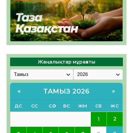
Жаңалықтар мұрағаты
ТАМЫЗ 2026
«
»
ДС
СС
СӘ
БС
ЖМ
СБ
ЖС
2
1