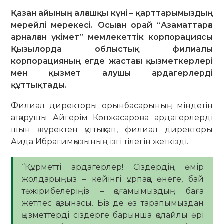
Қазан айының алғашқы күні – қарттарымыздың
мерейлі мерекесі. Осыған орай “Азаматтарға
арналған үкімет” мемлекеттік корпорациясы
Қызылорда облыстық филиалы
корпорацияның егде жастағы қызметкерлері
мен қызмет алушы ардагерлерді
құттықтады.
Филиал директоры орынбасарының міндетін
атқарушы Айгерім Көпжасарова ардагерлерді
шын жүректен құттықтап, филиал директоры
Аида Ибрагимқызының ізгі тілегін жеткізді.
“Құрметті ардагерлер! Сіздердің өмір
жолдарыңыз – кейінгі ұрпаққа өнеге, бай
тәжірибелеріңіз – қоғамымыздың баға
жетпес қазынасы. Біз де өз тарапымыздан
қызметтерді сіздерге барынша қолайлы әрі