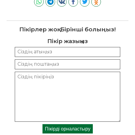
Пікірлер жоқ. Бірінші болыңыз!
Пікір жазыңыз