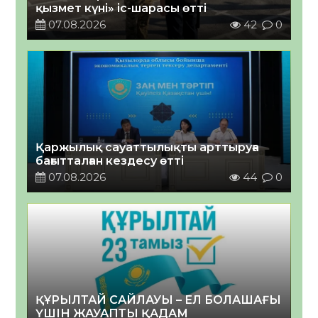
қызмет күні» іс-шарасы өтті
07.08.2026
42
0
Қаржылық сауаттылықты арттыруға
бағытталған кездесу өтті
07.08.2026
44
0
ҚҰРЫЛТАЙ САЙЛАУЫ – ЕЛ БОЛАШАҒЫ
ҮШІН ЖАУАПТЫ ҚАДАМ