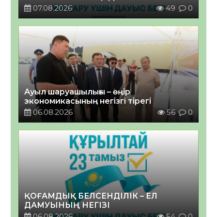
07.08.2026
49
0
Ауыл шаруашылығы – өңір
экономикасының негізгі тірегі
06.08.2026
56
0
ҚОҒАМДЫҚ БЕЛСЕНДІЛІК – ЕЛ
ДАМУЫНЫҢ НЕГІЗІ
06.08.2026
54
0