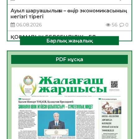
Ауыл шаруашылығы – өңір экономикасының
негізгі тірегі
06.08.2026
56
0
ҚОҒАМДЫҚ БЕЛСЕНДІЛІК – ЕЛ
Барлық жаңалық
ДАМУЫНЫҢ НЕГІЗІ
06.08.2026
54
0
PDF нұсқа
ҚҰРЫЛТАЙ САЙЛАУЫ – БОЛАШАҚҚА
БАСТАР ЖАУАПТЫ ТАҢДАУ
06.08.2026
56
0
Инфекциялық ауруларға қарсы иммундау
жұмыстарының тиімділігі
06.08.2026
58
0
Көкжөтел ауруы туралы
06.08.2026
56
0
АПВ вакцинасы туралы мәлімет