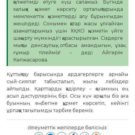
қолжетімді етуге күш саламыз. Бүгінде
халыққа қызмет көрсету орталықтарында
мемлекеттік қызметтерді алу бұрынғыдан
жеңілдеді. Сонымен қатар жасы ұлғайған
азаматтарымыз үшін ХҚКО қызметін үйге
шақырту мүмкіндігі қарастырылған. Сіздерге
мықты денсаулық, отбасы амандығын, ұзақ
ғұмыр тілейміз! – деді Айгерім
Көпжасарова.
Құттықтау барысында ардагерлерге арнайы
сый-сияпат табысталып, жылы лебіздер
айтылды. Қарттарды қадірлеу – қоғамның ең
асыл дәстүрлерінің бірі. Осы күн арқылы біз аға
буынның еңбегіне құрмет көрсетіп, кейінгі
ұрпаққа тағылымды тәрбие береміз.
Әлеуметтік желілерде бөлісіңіз: