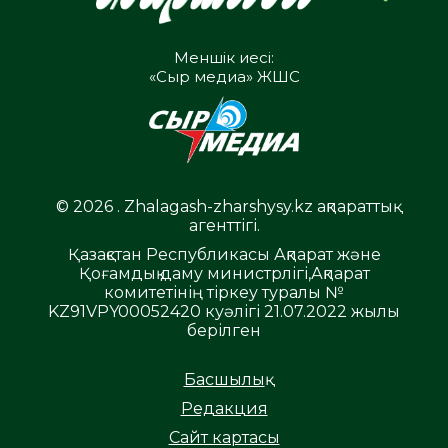
Меншік иесі:
«Сыр медиа» ЖШС
© 2026 . Zhalagash-zharshysy.kz ақпараттық
агенттігі.
Қазақстан Республикасы Ақпарат және
Қоғамдық даму министрлігі,Ақпарат
комитетінің тіркеу туралы №
KZ91VPY00052420 куәлігі 21.07.2022 жылы
берілген
Басшылық
Редакция
Сайт картасы