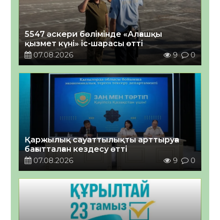
5547 әскери бөлімінде «Алғашқы
қызмет күні» іс-шарасы өтті
07.08.2026
9
0
Қаржылық сауаттылықты арттыруға
бағытталған кездесу өтті
07.08.2026
9
0