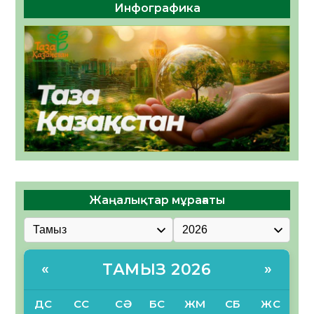
Инфографика
Жаңалықтар мұрағаты
ТАМЫЗ 2026
«
»
ДС
СС
СӘ
БС
ЖМ
СБ
ЖС