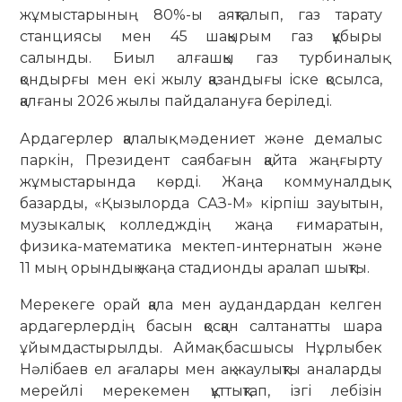
жұмыстарының 80%-ы аяқталып, газ тарату
станциясы мен 45 шақырым газ құбыры
салынды. Биыл алғашқы газ турбиналық
қондырғы мен екі жылу қазандығы іске қосылса,
қалғаны 2026 жылы пайдалануға беріледі.
Ардагерлер қалалық мәдениет және демалыс
паркін, Президент саябағын қайта жаңғырту
жұмыстарында көрді. Жаңа коммуналдық
базарды, «Қызылорда САЗ-М» кірпіш зауытын,
музыкалық колледждің жаңа ғимаратын,
физика-математика мектеп-интернатын және
11 мың орындық жаңа стадионды аралап шықты.
Мерекеге орай қала мен аудандардан келген
ардагерлердің басын қосқан салтанатты шара
ұйымдастырылды. Аймақ басшысы Нұрлыбек
Нәлібаев ел ағалары мен ақ жаулықты аналарды
мерейлі мерекемен құттықтап, ізгі лебізін