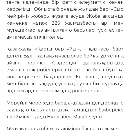
теңге көлемінде бір реттік әлеуметтік көмек
көрсетілді. Облыста бірнеше жылдан бері «Сыр
мейірімі» жобасы жүзеге асуда. Жоба аясында
көмекке мұқтаж 225 жалғызбасты қарт мен
мүгедектер, аз қамтылған отбасылар түскі аспен
қамтамасыз етіліп келеді.
Қазақ халқы «Қарты бар үйдің – қазынасы бар»
деген. Бұл – халықтың ғасырлар бойғы құрметінің
айқын көрінісі. Сіздердің даналықтарыңыз,
өмірлік тәжірибелеріңіз бізге – кейінгі буынға
жол көрсетер бағдаршам. Ел ішінің татулығы
мен бірлігін сақтауда, ұлттың рухын биік ұстауда
ардақты ардагерлеріміздің рөлі ерекше.
Мерейлі мерекеде баршаңыздың дендеріңізге
саулық, отбасыларыңызға амандық, бақ-береке
тілеймін», – деді Нұрлыбек Машбекұлы.
@Қызылорда облысы әкімінің баспасөз қызметі