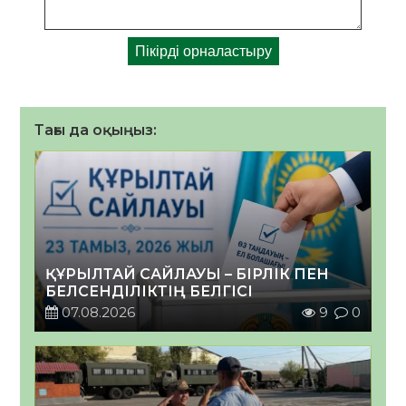
Тағы да оқыңыз:
ҚҰРЫЛТАЙ САЙЛАУЫ – БІРЛІК ПЕН
БЕЛСЕНДІЛІКТІҢ БЕЛГІСІ
07.08.2026
9
0