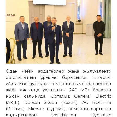
Одан кейін ардагерлер жаңа жылу-электр
орталығының құрылыс барысымен танысты.
«Aksa Energy» түрік компаниясымен бірлескен
жоба аясында қуаттылығы 240 МВт болатын
нысан салынуда. Орталыққа General Electric
(АҚШ), Doosan Skoda (Чехия), AC BOILERS
(Италия), Mimsan (Түркия) компанияларының
қондырғылары жеткізілген. Құрылыс