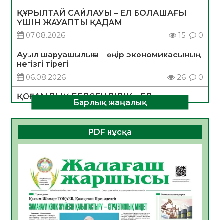
ҚҰРЫЛТАЙ САЙЛАУЫ – ЕЛ БОЛАШАҒЫ
ҮШІН ЖАУАПТЫ ҚАДАМ
07.08.2026
15
0
Ауыл шаруашылығы – өңір экономикасының
негізгі тірегі
06.08.2026
26
0
ҚОҒАМДЫҚ БЕЛСЕНДІЛІК – ЕЛ
Барлық жаңалық
ДАМУЫНЫҢ НЕГІЗІ
06.08.2026
24
0
PDF нұсқа
ҚҰРЫЛТАЙ САЙЛАУЫ – БОЛАШАҚҚА
БАСТАР ЖАУАПТЫ ТАҢДАУ
06.08.2026
27
0
Инфекциялық ауруларға қарсы иммундау
жұмыстарының тиімділігі
06.08.2026
28
0