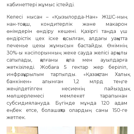
кабинеттері жұмыс істейді.
Келесі нысан – «Қызылорда-Нан» ЖШС-ның
нан-тоқаш, кондитерлік және макарон
өнімдерін өндіру кешені. Қазіргі таңда үш
өндірістік цех іске қосылған, алдағы уақытта
печенье цехы жұмысын бастайды. Өнімнің
30%-ы кәсіпорынның жеке сауда желісі арқылы
сатылады, қалғаны қала мен ауылдарға
жеткізіледі. Жобаға 5 гектар жер беріліп,
инфрақұрылым тартылды. «Қазақстан Халық
банкінен» алынған 1,2 млрд теңге
жеңілдетілген несиенің пайыздық
мөлшерлемесі мемлекет тарапынан
субсидиялануда. Бүгінде мұнда 120 адам
еңбек етсе, болашақта олардың саны 150-ге
жетпек.