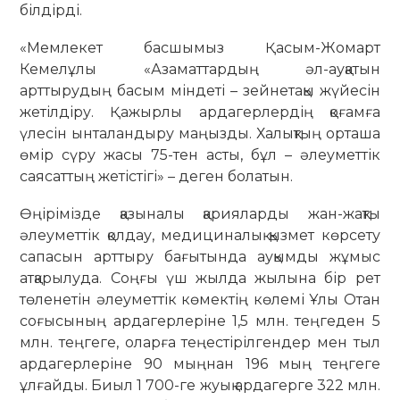
білдірді.
«Мемлекет басшымыз Қасым-Жомарт
Кемелұлы «Азаматтардың әл-ауқатын
арттырудың басым міндеті – зейнетақы жүйесін
жетілдіру. Қажырлы ардагерлердің қоғамға
үлесін ынталандыру маңызды. Халықтың орташа
өмір сүру жасы 75-тен асты, бұл – әлеуметтік
саясаттың жетістігі» – деген болатын.
Өңірімізде қазыналы қарияларды жан-жақты
әлеуметтік қолдау, медициналық қызмет көрсету
сапасын арттыру бағытында ауқымды жұмыс
атқарылуда. Соңғы үш жылда жылына бір рет
төленетін әлеуметтік көмектің көлемі Ұлы Отан
соғысының ардагерлеріне 1,5 млн. теңгеден 5
млн. теңгеге, оларға теңестірілгендер мен тыл
ардагерлеріне 90 мыңнан 196 мың теңгеге
ұлғайды. Биыл 1 700-ге жуық ардагерге 322 млн.