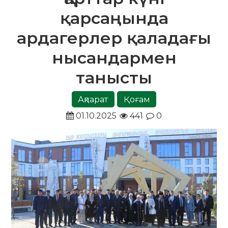
қарсаңында
ардагерлер қаладағы
нысандармен
танысты
Ақпарат
Қоғам
01.10.2025
441
0