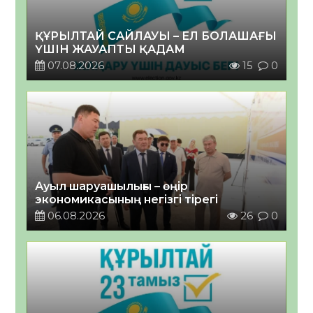
ҚҰРЫЛТАЙ САЙЛАУЫ – ЕЛ БОЛАШАҒЫ
ҮШІН ЖАУАПТЫ ҚАДАМ
07.08.2026
15
0
Ауыл шаруашылығы – өңір
экономикасының негізгі тірегі
06.08.2026
26
0