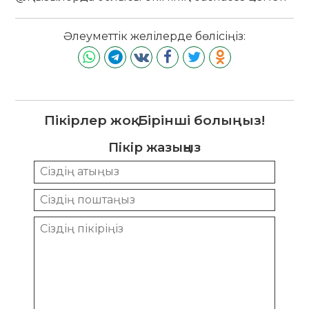
Әлеуметтік желілерде бөлісіңіз:
Пікірлер жоқ. Бірінші болыңыз!
Пікір жазыңыз