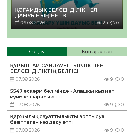
ҚОҒАМДЫҚ БЕЛСЕНДІЛІК – ЕЛ
ДАМУЫНЫҢ НЕГІЗІ
06.08.2026
24
0
Соңғы
Көп қаралған
ҚҰРЫЛТАЙ САЙЛАУЫ – БІРЛІК ПЕН
БЕЛСЕНДІЛІКТІҢ БЕЛГІСІ
07.08.2026
9
0
5547 әскери бөлімінде «Алғашқы қызмет
күні» іс-шарасы өтті
07.08.2026
9
0
Қаржылық сауаттылықты арттыруға
бағытталған кездесу өтті
07.08.2026
9
0