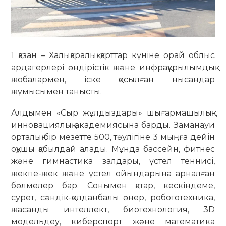
1
қазан – Халықаралық қарттар күніне орай облыс
ардагерлері өндірістік және инфрақұрылымдық
жобалармен, іске қосылған нысандар
жұмысымен танысты.
Алдымен «Сыр жұлдыздары» шығармашылық-
инновациялық академиясына барды. Заманауи
орталық бір мезетте 500, тәулігіне 3 мыңға дейін
оқушы қабылдай алады. Мұнда бассейн, фитнес
және гимнастика залдары, үстел теннисі,
жекпе-жек және үстел ойындарына арналған
бөлмелер бар. Сонымен қатар, кескіндеме,
сурет, сәндік-қолданбалы өнер, робототехника,
жасанды интеллект, биотехнология, 3D
модельдеу, киберспорт және математика