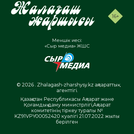
16+
Меншік иесі:
«Сыр медиа» ЖШС
© 2026 . Zhalagash-zharshysy.kz ақпараттық
агенттігі.
Қазақстан Республикасы Ақпарат және
Қоғамдық даму министрлігі,Ақпарат
комитетінің тіркеу туралы №
KZ91VPY00052420 куәлігі 21.07.2022 жылы
берілген