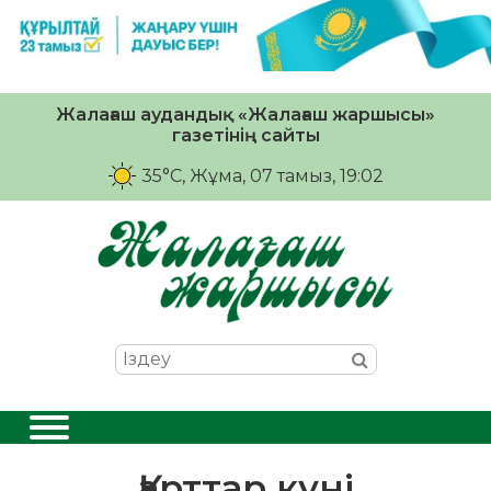
Жалағаш аудандық «Жалағаш жаршысы»
газетінің сайты
35°C
, Жұма, 07 тамыз, 19:02
Қарттар күні