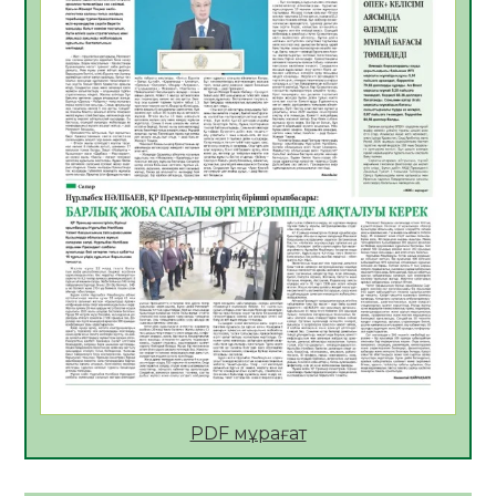
Көкжөтел ауруы туралы
06.08.2026
25
0
АПВ вакцинасы туралы мәлімет
06.08.2026
26
0
Open Air: Қызылорда облысы полиция
департаменті 20 мыңнан астам
көрерменнің қауіпсіздігін қамтамасыз етті
06.08.2026
38
0
ҚЫЗЫЛОРДАДА «САНАЛЫ ҰРПАҚ –
ЖАРҚЫН БОЛАШАҚ» АТТЫ КЕҢЕЙТІЛГЕН
МӘЖІЛІС ӨТТІ
05.08.2026
38
0
Қазақстан Орталық Азиядағы көшуге ең
қолайлы ел атанды
05.08.2026
39
0
PDF мұрағат
Өрт қауіпсіздігі талаптарын сақтау – әр
азаматтың міндеті