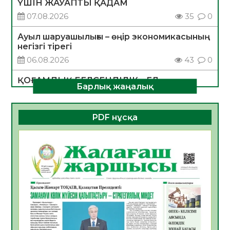
ҮШІН ЖАУАПТЫ ҚАДАМ
07.08.2026
35
0
Ауыл шаруашылығы – өңір экономикасының
негізгі тірегі
06.08.2026
43
0
ҚОҒАМДЫҚ БЕЛСЕНДІЛІК – ЕЛ
Барлық жаңалық
ДАМУЫНЫҢ НЕГІЗІ
06.08.2026
40
0
PDF нұсқа
ҚҰРЫЛТАЙ САЙЛАУЫ – БОЛАШАҚҚА
БАСТАР ЖАУАПТЫ ТАҢДАУ
06.08.2026
42
0
Инфекциялық ауруларға қарсы иммундау
жұмыстарының тиімділігі
06.08.2026
45
0
Көкжөтел ауруы туралы
06.08.2026
41
0