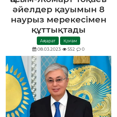
әйелдер қауымын 8
наурыз мерекесімен
құттықтады
Ақпарат
Қоғам
08.03.2023
552
0