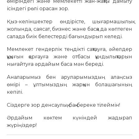
өміріндегі және мемлекетті жан-жақты дамыту
ісіндегі рөлі орасан зор.
Қыз-келіншектер өндірісте, шығармашылық
жолында, саясат, бизнес және басқа да көптеген
салада биік белестерді бағындырып келеді.
Мемлекет гендерлік теңдікті сақтауға, әйелдер
құқығын қорғауға және отбасы құндылықтарын
нығайтуға әрдайым баса мән береді.
Аналарымыз бен аруларымыздың алаңсыз
өмірі – ұлтымыздың жарқын болашағының
кепілі.
Сіздерге зор денсаулық, бақ-береке тілеймін!
Әрдайым көктем күніндей жадырап
жүріңіздер!