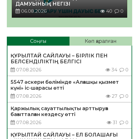
ДАМУЫНЫҢ НЕГІЗІ
06.08.2026
40
0
Соңғы
Көп қаралған
ҚҰРЫЛТАЙ САЙЛАУЫ – БІРЛІК ПЕН
БЕЛСЕНДІЛІКТІҢ БЕЛГІСІ
07.08.2026
34
0
5547 әскери бөлімінде «Алғашқы қызмет
күні» іс-шарасы өтті
07.08.2026
27
0
Қаржылық сауаттылықты арттыруға
бағытталған кездесу өтті
07.08.2026
31
0
ҚҰРЫЛТАЙ САЙЛАУЫ – ЕЛ БОЛАШАҒЫ