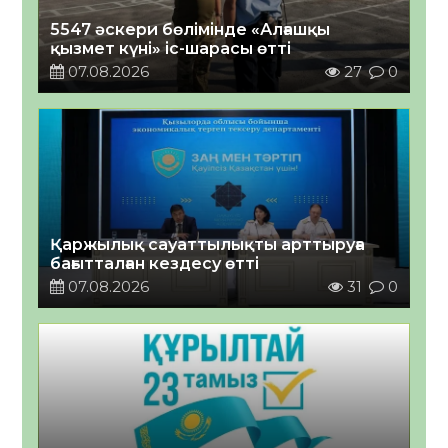
5547 әскери бөлімінде «Алғашқы
қызмет күні» іс-шарасы өтті
07.08.2026
27
0
Қаржылық сауаттылықты арттыруға
бағытталған кездесу өтті
07.08.2026
31
0