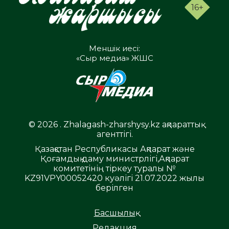
16+
Меншік иесі:
«Сыр медиа» ЖШС
© 2026 . Zhalagash-zharshysy.kz ақпараттық
агенттігі.
Қазақстан Республикасы Ақпарат және
Қоғамдық даму министрлігі,Ақпарат
комитетінің тіркеу туралы №
KZ91VPY00052420 куәлігі 21.07.2022 жылы
берілген
Басшылық
Редакция