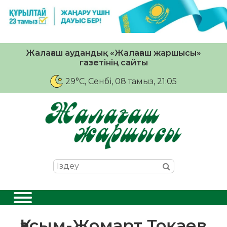
Жалағаш аудандық «Жалағаш жаршысы»
газетінің сайты
29°C
, Сенбі, 08 тамыз, 21:05
Қасым-Жомарт Тоқаев