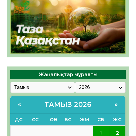
Жаңалықтар мұрағаты
ТАМЫЗ 2026
«
»
ДС
СС
СӘ
БС
ЖМ
СБ
ЖС
1
2