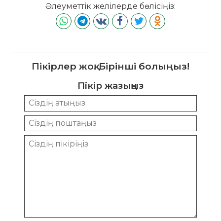
Әлеуметтік желілерде бөлісіңіз:
Пікірлер жоқ. Бірінші болыңыз!
Пікір жазыңыз