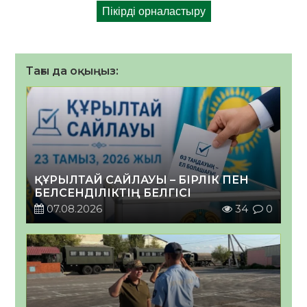
Тағы да оқыңыз:
ҚҰРЫЛТАЙ САЙЛАУЫ – БІРЛІК ПЕН
БЕЛСЕНДІЛІКТІҢ БЕЛГІСІ
07.08.2026
34
0