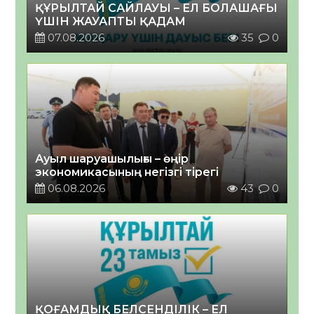
ҚҰРЫЛТАЙ САЙЛАУЫ – ЕЛ БОЛАШАҒЫ
ҮШІН ЖАУАПТЫ ҚАДАМ
07.08.2026
35
0
Ауыл шаруашылығы – өңір
экономикасының негізгі тірегі
06.08.2026
43
0
ҚОҒАМДЫҚ БЕЛСЕНДІЛІК – ЕЛ