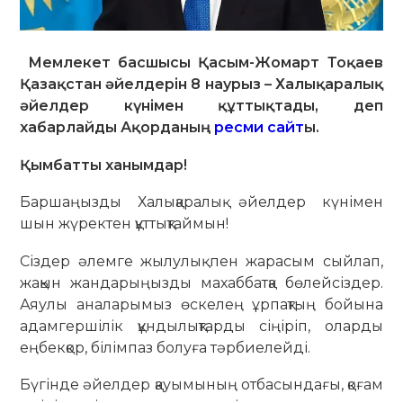
Мемлекет басшысы Қасым-Жомарт Тоқаев
Қазақстан әйелдерін 8 наурыз – Халықаралық
әйелдер күнімен құттықтады, деп
хабарлайды Ақорданың
ресми сайт
ы.
Қымбатты ханымдар!
Баршаңызды Халықаралық әйелдер күнімен
шын жүректен құттықтаймын!
Сіздер әлемге жылулық пен жарасым сыйлап,
жақын жандарыңызды махаббатқа бөлейсіздер.
Аяулы аналарымыз өскелең ұрпақтың бойына
адамгершілік құндылықтарды сіңіріп, оларды
еңбекқор, білімпаз болуға тәрбиелейді.
Бүгінде әйелдер қауымының отбасындағы, қоғам