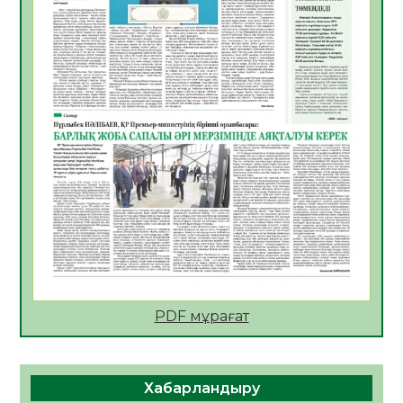
АПВ вакцинасы туралы мәлімет
06.08.2026
40
0
Open Air: Қызылорда облысы полиция
департаменті 20 мыңнан астам
көрерменнің қауіпсіздігін қамтамасыз етті
06.08.2026
54
0
ҚЫЗЫЛОРДАДА «САНАЛЫ ҰРПАҚ –
ЖАРҚЫН БОЛАШАҚ» АТТЫ КЕҢЕЙТІЛГЕН
МӘЖІЛІС ӨТТІ
05.08.2026
54
0
Қазақстан Орталық Азиядағы көшуге ең
қолайлы ел атанды
05.08.2026
52
0
PDF мұрағат
Өрт қауіпсіздігі талаптарын сақтау – әр
азаматтың міндеті
Хабарландыру
05.08.2026
56
0