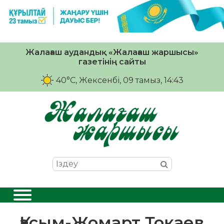
Жалағаш аудандық «Жалағаш жаршысы»
газетінің сайты
40°C
, Жексенбі, 09 тамыз, 14:43
Қасым-Жомарт Тоқаев