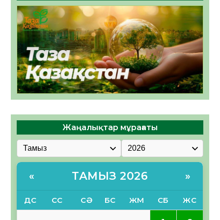
Жаңалықтар мұрағаты
ТАМЫЗ 2026
«
»
ДС
СС
СӘ
БС
ЖМ
СБ
ЖС