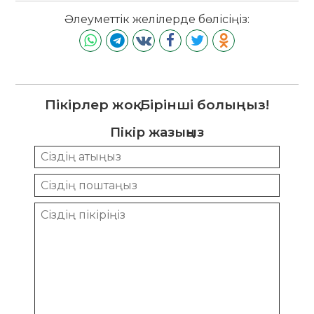
Әлеуметтік желілерде бөлісіңіз:
Пікірлер жоқ. Бірінші болыңыз!
Пікір жазыңыз