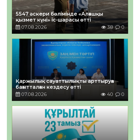
5547 әскери бөлімінде «Алғашқы
қызмет күні» іс-шарасы өтті
07.08.2026
38
0
Қаржылық сауаттылықты арттыруға
бағытталған кездесу өтті
07.08.2026
40
0