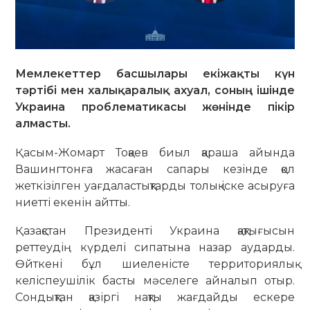
Мемлекеттер басшылары екіжақты күн
тәртібі мен халықаралық ахуал, соның ішінде
Украина проблематикасы жөнінде пікір
алмасты.
Қасым-Жомарт Тоқаев биыл қараша айында
Вашингтонға жасаған сапары кезінде қол
жеткізілген уағдаластықтарды толық іске асыруға
ниетті екенін айтты.
Қазақстан Президенті Украина қақтығысын
реттеудің күрделі сипатына назар аударды.
Өйткені бұл шиеленісте территориялық
келіспеушілік басты мәселеге айналып отыр.
Сондықтан қазіргі нақты жағдайды ескере