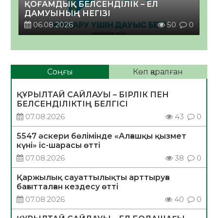
ҚОҒАМДЫҚ БЕЛСЕНДІЛІК – ЕЛ
ДАМУЫНЫҢ НЕГІЗІ
06.08.2026
50
0
Соңғы
Көп қаралған
ҚҰРЫЛТАЙ САЙЛАУЫ – БІРЛІК ПЕН
БЕЛСЕНДІЛІКТІҢ БЕЛГІСІ
07.08.2026
43
0
5547 әскери бөлімінде «Алғашқы қызмет
күні» іс-шарасы өтті
07.08.2026
38
0
Қаржылық сауаттылықты арттыруға
бағытталған кездесу өтті
07.08.2026
40
0