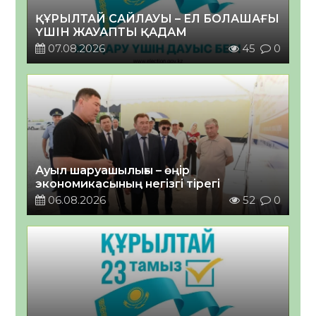
ҚҰРЫЛТАЙ САЙЛАУЫ – ЕЛ БОЛАШАҒЫ
ҮШІН ЖАУАПТЫ ҚАДАМ
07.08.2026
45
0
Ауыл шаруашылығы – өңір
экономикасының негізгі тірегі
06.08.2026
52
0