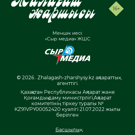
16+
Меншік иесі:
«Сыр медиа» ЖШС
© 2026 . Zhalagash-zharshysy.kz ақпараттық
агенттігі.
Қазақстан Республикасы Ақпарат және
Қоғамдық даму министрлігі,Ақпарат
комитетінің тіркеу туралы №
KZ91VPY00052420 куәлігі 21.07.2022 жылы
берілген
Басшылық