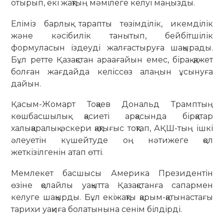
отырып, екі жақтың мәмілеге келуі маңызды.
Еліміз барлық тарапты төзімділік, икемділік
және кәсібилік танытып, бейбітшілік
формуласын іздеуді жалғастыруға шақырады.
Бұл ретте Қазақстан араағайын емес, бірақ қажет
болған жағдайда келіссөз алаңын ұсынуға
дайын.
Қасым-Жомарт Тоқаев Дональд Трамптың
көшбасшылық қасиеті арқасында бірқатар
халықаралық әскери қақтығыс тоқтап, АҚШ-тың ішкі
әлеуетін күшейтуде оң нәтижеге қол
жеткізілгенін атап өтті.
Мемлекет басшысы Америка Президентін
өзіне қолайлы уақытта Қазақстанға сапармен
келуге шақырды. Бұл екіжақты қарым-қатынастағы
тарихи уақиға болатынына сенім білдірді.