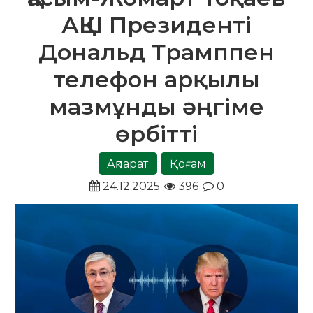
АҚШ Президенті
Дональд Трамппен
телефон арқылы
мазмұнды әңгіме
өрбітті
Ақпарат
Қоғам
24.12.2025
396
0