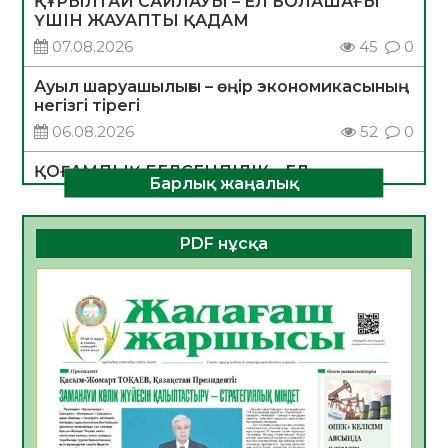
ҚҰРЫЛТАЙ САЙЛАУЫ – ЕЛ БОЛАШАҒЫ
ҮШІН ЖАУАПТЫ ҚАДАМ
07.08.2026
45
0
Ауыл шаруашылығы – өңір экономикасының
негізгі тірегі
06.08.2026
52
0
ҚОҒАМДЫҚ БЕЛСЕНДІЛІК – ЕЛ
Барлық жаңалық
ДАМУЫНЫҢ НЕГІЗІ
06.08.2026
50
0
PDF нұсқа
ҚҰРЫЛТАЙ САЙЛАУЫ – БОЛАШАҚҚА
БАСТАР ЖАУАПТЫ ТАҢДАУ
06.08.2026
52
0
Инфекциялық ауруларға қарсы иммундау
жұмыстарының тиімділігі
06.08.2026
54
0
Көкжөтел ауруы туралы