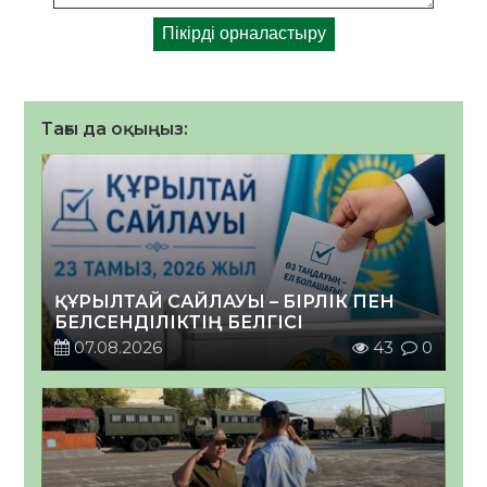
Тағы да оқыңыз:
ҚҰРЫЛТАЙ САЙЛАУЫ – БІРЛІК ПЕН
БЕЛСЕНДІЛІКТІҢ БЕЛГІСІ
07.08.2026
43
0