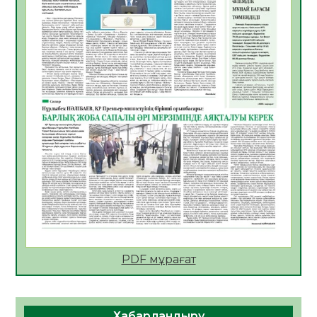
06.08.2026
52
0
АПВ вакцинасы туралы мәлімет
06.08.2026
51
0
Open Air: Қызылорда облысы полиция
департаменті 20 мыңнан астам
көрерменнің қауіпсіздігін қамтамасыз етті
06.08.2026
63
0
ҚЫЗЫЛОРДАДА «САНАЛЫ ҰРПАҚ –
ЖАРҚЫН БОЛАШАҚ» АТТЫ КЕҢЕЙТІЛГЕН
МӘЖІЛІС ӨТТІ
05.08.2026
64
0
Қазақстан Орталық Азиядағы көшуге ең
қолайлы ел атанды
05.08.2026
66
0
PDF мұрағат
Өрт қауіпсіздігі талаптарын сақтау – әр
азаматтың міндеті
Хабарландыру