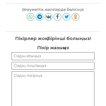
Әлеуметтік желілерде бөлісіңіз:
Пікірлер жоқ. Бірінші болыңыз!
Пікір жазыңыз