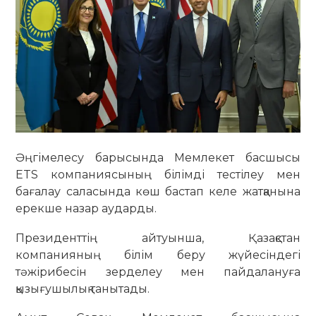
Әңгімелесу барысында Мемлекет басшысы
ETS компаниясының білімді тестілеу мен
бағалау саласында көш бастап келе жатқанына
ерекше назар аударды.
Президенттің айтуынша, Қазақстан
компанияның білім беру жүйесіндегі
тәжірибесін зерделеу мен пайдалануға
қызығушылық танытады.