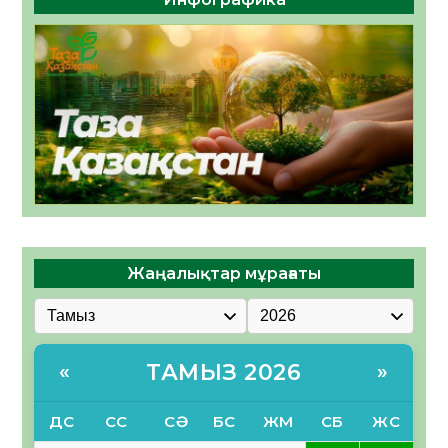
Жаңалықтар мұрағаты
ТАМЫЗ 2026
«
»
ДС
СС
СӘ
БС
ЖМ
СБ
ЖС