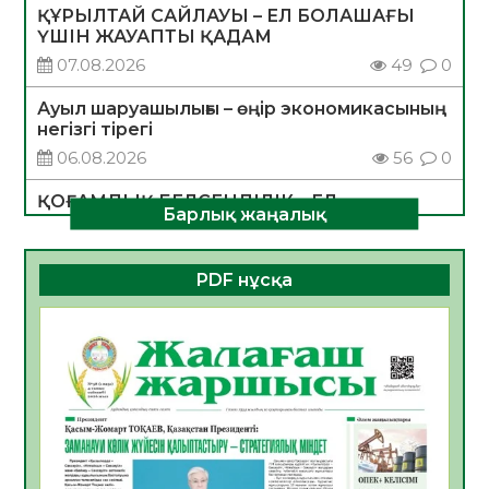
ҚҰРЫЛТАЙ САЙЛАУЫ – ЕЛ БОЛАШАҒЫ
ҮШІН ЖАУАПТЫ ҚАДАМ
07.08.2026
49
0
Ауыл шаруашылығы – өңір экономикасының
негізгі тірегі
06.08.2026
56
0
ҚОҒАМДЫҚ БЕЛСЕНДІЛІК – ЕЛ
Барлық жаңалық
ДАМУЫНЫҢ НЕГІЗІ
06.08.2026
54
0
PDF нұсқа
ҚҰРЫЛТАЙ САЙЛАУЫ – БОЛАШАҚҚА
БАСТАР ЖАУАПТЫ ТАҢДАУ
06.08.2026
56
0
Инфекциялық ауруларға қарсы иммундау
жұмыстарының тиімділігі
06.08.2026
58
0
Көкжөтел ауруы туралы