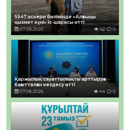
5547 әскери бөлімінде «Алғашқы
қызмет күні» іс-шарасы өтті
07.08.2026
42
0
Қаржылық сауаттылықты арттыруға
бағытталған кездесу өтті
07.08.2026
44
0