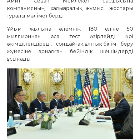
Амит Севак Мемлекет басшысына
компанияның халықаралық жұмыс жоспары
туралы мәлімет берді.
Ұйым жылына әлемнің 180 еліне 50
миллионнан аса тест әзірлейді әрі
әкімшілендіреді, сондай-ақ ұлттық білім беру
жүйесіне арналған бейіндік шешімдерді
ұсынады.