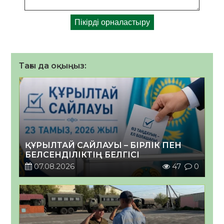
Тағы да оқыңыз:
ҚҰРЫЛТАЙ САЙЛАУЫ – БІРЛІК ПЕН
БЕЛСЕНДІЛІКТІҢ БЕЛГІСІ
07.08.2026
47
0