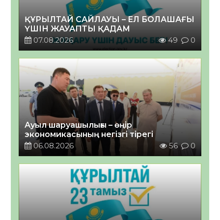
ҚҰРЫЛТАЙ САЙЛАУЫ – ЕЛ БОЛАШАҒЫ
ҮШІН ЖАУАПТЫ ҚАДАМ
07.08.2026
49
0
Ауыл шаруашылығы – өңір
экономикасының негізгі тірегі
06.08.2026
56
0