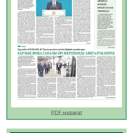
06.08.2026
56
0
АПВ вакцинасы туралы мәлімет
06.08.2026
57
0
Open Air: Қызылорда облысы полиция
департаменті 20 мыңнан астам
көрерменнің қауіпсіздігін қамтамасыз етті
06.08.2026
67
0
ҚЫЗЫЛОРДАДА «САНАЛЫ ҰРПАҚ –
ЖАРҚЫН БОЛАШАҚ» АТТЫ КЕҢЕЙТІЛГЕН
МӘЖІЛІС ӨТТІ
05.08.2026
68
0
Қазақстан Орталық Азиядағы көшуге ең
қолайлы ел атанды
05.08.2026
70
0
PDF мұрағат
Өрт қауіпсіздігі талаптарын сақтау – әр
азаматтың міндеті