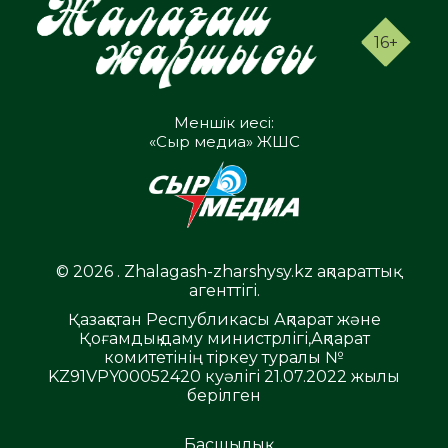
16+
Меншік иесі:
«Сыр медиа» ЖШС
© 2026 . Zhalagash-zharshysy.kz ақпараттық
агенттігі.
Қазақстан Республикасы Ақпарат және
Қоғамдық даму министрлігі,Ақпарат
комитетінің тіркеу туралы №
KZ91VPY00052420 куәлігі 21.07.2022 жылы
берілген
Басшылық