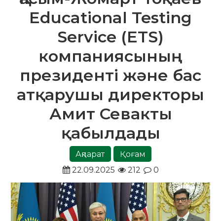
Educational Testing
Service (ETS)
компаниясының
президенті және бас
атқарушы директоры
Амит Севакты
қабылдады
Ақпарат
Қоғам
22.09.2025
212
0