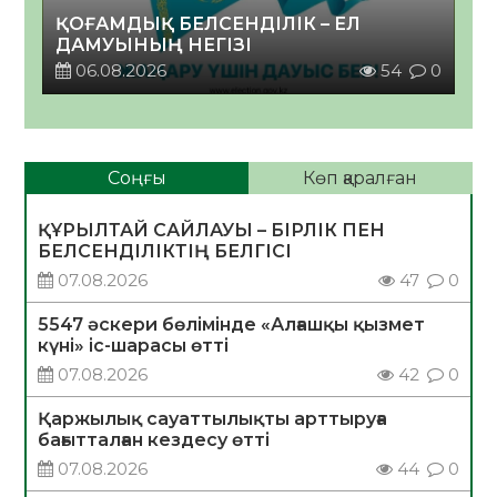
ҚОҒАМДЫҚ БЕЛСЕНДІЛІК – ЕЛ
ДАМУЫНЫҢ НЕГІЗІ
06.08.2026
54
0
Соңғы
Көп қаралған
ҚҰРЫЛТАЙ САЙЛАУЫ – БІРЛІК ПЕН
БЕЛСЕНДІЛІКТІҢ БЕЛГІСІ
07.08.2026
47
0
5547 әскери бөлімінде «Алғашқы қызмет
күні» іс-шарасы өтті
07.08.2026
42
0
Қаржылық сауаттылықты арттыруға
бағытталған кездесу өтті
07.08.2026
44
0