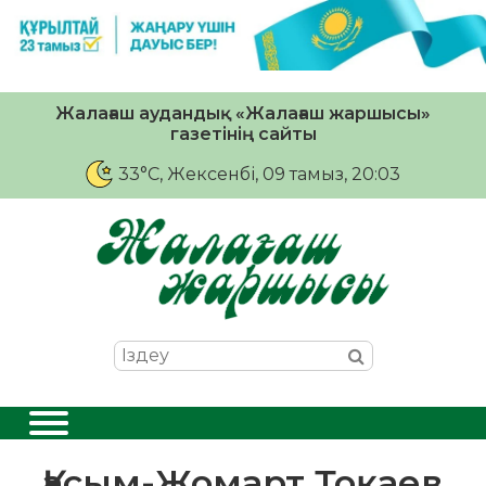
Жалағаш аудандық «Жалағаш жаршысы»
газетінің сайты
33°C
, Жексенбі, 09 тамыз, 20:03
Қасым-Жомарт Тоқаев