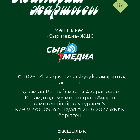
16+
Меншік иесі:
«Сыр медиа» ЖШС
© 2026 . Zhalagash-zharshysy.kz ақпараттық
агенттігі.
Қазақстан Республикасы Ақпарат және
Қоғамдық даму министрлігі,Ақпарат
комитетінің тіркеу туралы №
KZ91VPY00052420 куәлігі 21.07.2022 жылы
берілген
Басшылық
Редакция