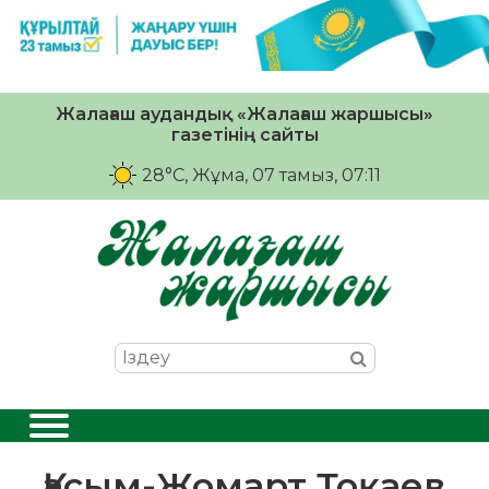
Жалағаш аудандық «Жалағаш жаршысы»
газетінің сайты
28°C
, Жұма, 07 тамыз, 07:11
Қасым-Жомарт Тоқаев