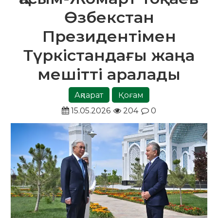
Өзбекстан
Президентімен
Түркістандағы жаңа
мешітті аралады
Ақпарат
Қоғам
15.05.2026
204
0