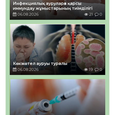
Инфекциялық ауруларға қарсы
иммундау жұмыстарының тиімділігі
06.08.2026
21
0
Көкжөтел ауруы туралы
06.08.2026
19
0