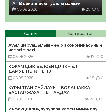
АПВ вакцинасы туралы мәлімет
06.08.2026
20
0
Соңғы
Көп қаралған
Ауыл шаруашылығы – өңір экономикасының
негізгі тірегі
06.08.2026
17
0
ҚОҒАМДЫҚ БЕЛСЕНДІЛІК – ЕЛ
ДАМУЫНЫҢ НЕГІЗІ
06.08.2026
18
0
ҚҰРЫЛТАЙ САЙЛАУЫ – БОЛАШАҚҚА
БАСТАР ЖАУАПТЫ ТАҢДАУ
06.08.2026
20
0
Инфекциялық ауруларға қарсы иммундау