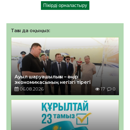
Тағы да оқыңыз:
Ауыл шаруашылығы – өңір
экономикасының негізгі тірегі
06.08.2026
17
0