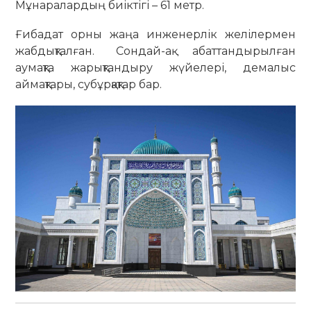
Мұнаралардың биіктігі – 61 метр.
Ғибадат орны жаңа инженерлік желілермен
жабдықталған. Сондай-ақ абаттандырылған
аумақта жарықтандыру жүйелері, демалыс
аймақтары, субұрқақтар бар.