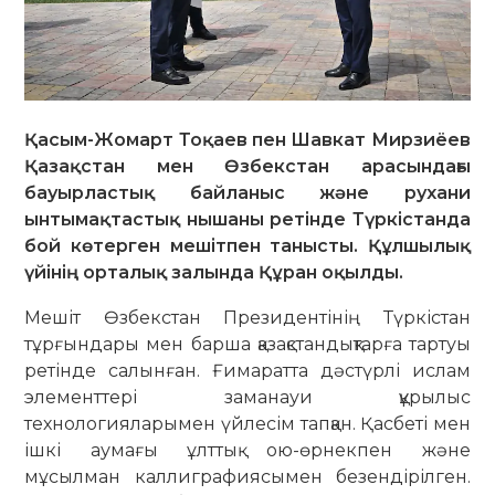
Қасым-Жомарт Тоқаев пен Шавкат Мирзиёев
Қазақстан мен Өзбекстан арасындағы
бауырластық байланыс және рухани
ынтымақтастық нышаны ретінде Түркістанда
бой көтерген мешітпен танысты. Құлшылық
үйінің орталық залында Құран оқылды.
Мешіт Өзбекстан Президентінің Түркістан
тұрғындары мен барша қазақстандықтарға тартуы
ретінде салынған. Ғимаратта дәстүрлі ислам
элементтері заманауи құрылыс
технологияларымен үйлесім тапқан. Қасбеті мен
ішкі аумағы ұлттық ою-өрнекпен және
мұсылман каллиграфиясымен безендірілген.