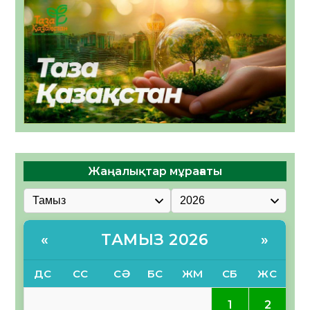
Жаңалықтар мұрағаты
ТАМЫЗ 2026
«
»
ДС
СС
СӘ
БС
ЖМ
СБ
ЖС
1
2