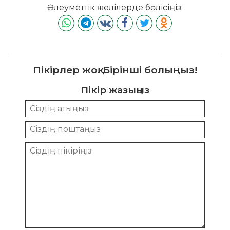
Әлеуметтік желілерде бөлісіңіз:
Пікірлер жоқ. Бірінші болыңыз!
Пікір жазыңыз