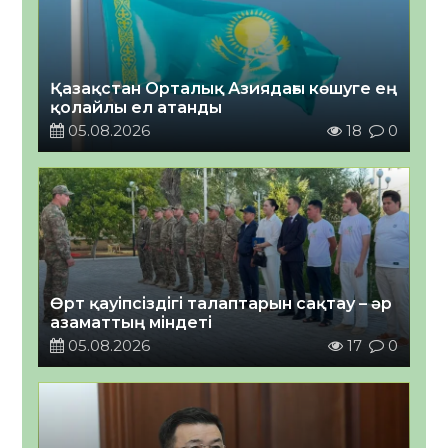
Қазақстан Орталық Азиядағы көшуге ең
қолайлы ел атанды
05.08.2026
18
0
Өрт қауіпсіздігі талаптарын сақтау – әр
азаматтың міндеті
05.08.2026
17
0