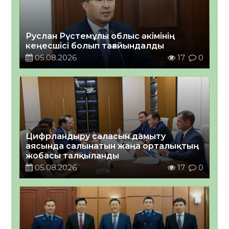
Руслан Рүстемұлы облыс әкімінің
кеңесшісі болып тағайындалды
05.08.2026
17
0
Цифрландыру саласын дамыту
аясында салынатын жаңа орталықтың
жобасы талқыланды
05.08.2026
17
0