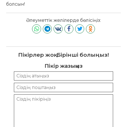
болсын!
Әлеуметтік желілерде бөлісіңіз:
Пікірлер жоқ. Бірінші болыңыз!
Пікір жазыңыз