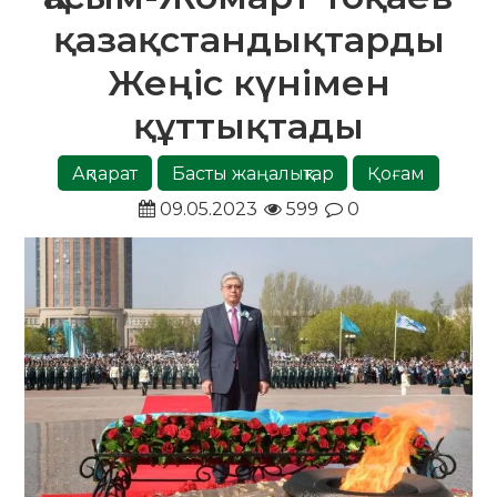
қазақстандықтарды
Жеңіс күнімен
құттықтады
Ақпарат
Басты жаңалықтар
Қоғам
09.05.2023
599
0