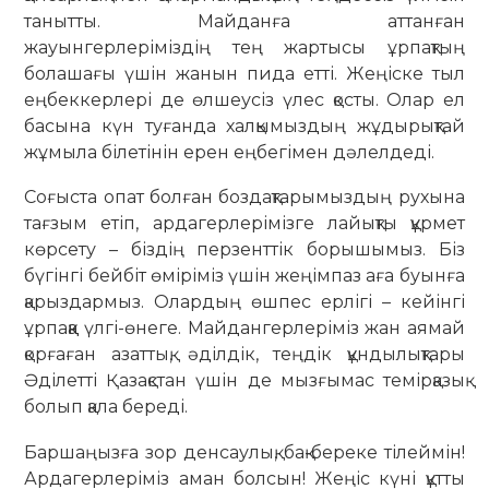
танытты. Майданға аттанған
жауынгерлеріміздің тең жартысы ұрпақтың
болашағы үшін жанын пида етті. Жеңіске тыл
еңбеккерлері де өлшеусіз үлес қосты. Олар ел
басына күн туғанда халқымыздың жұдырықтай
жұмыла білетінін ерен еңбегімен дәлелдеді.
Соғыста опат болған боздақтарымыздың рухына
тағзым етіп, ардагерлерімізге лайықты құрмет
көрсету – біздің перзенттік борышымыз. Біз
бүгінгі бейбіт өміріміз үшін жеңімпаз аға буынға
қарыздармыз. Олардың өшпес ерлігі – кейінгі
ұрпаққа үлгі-өнеге. Майдангерлеріміз жан аямай
қорғаған азаттық, әділдік, теңдік құндылықтары
Әділетті Қазақстан үшін де мызғымас темірқазық
болып қала береді.
Баршаңызға зор денсаулық, бақ-береке тілеймін!
Ардагерлеріміз аман болсын! Жеңіс күні құтты