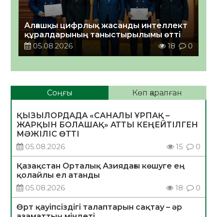
Алғашқы цифрлық жасанды интеллект
құралдарының таныстырылымы өтті
05.08.2026
18
0
Соңғы
Көп қаралған
ҚЫЗЫЛОРДАДА «САНАЛЫ ҰРПАҚ –
ЖАРҚЫН БОЛАШАҚ» АТТЫ КЕҢЕЙТІЛГЕН
МӘЖІЛІС ӨТТІ
05.08.2026
15
0
Қазақстан Орталық Азиядағы көшуге ең
қолайлы ел атанды
05.08.2026
18
0
Өрт қауіпсіздігі талаптарын сақтау – әр
азаматтың міндеті