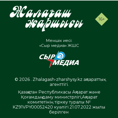
16+
Меншік иесі:
«Сыр медиа» ЖШС
© 2026 . Zhalagash-zharshysy.kz ақпараттық
агенттігі.
Қазақстан Республикасы Ақпарат және
Қоғамдық даму министрлігі,Ақпарат
комитетінің тіркеу туралы №
KZ91VPY00052420 куәлігі 21.07.2022 жылы
берілген