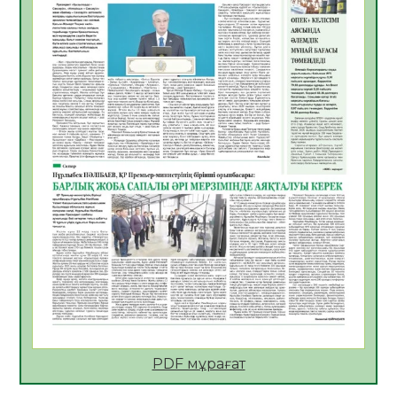
05.08.2026
26
0
ҚҰРЫЛТАЙ САЙЛАУЫ – БІРЛІК ПЕН
ЖАУАПКЕРШІЛІККЕ БАСТАЙТЫН ҚАДАМ
05.08.2026
24
0
Мектептен – Ұлттық ұлан сапына
04.08.2026
34
0
Үкіметтік емес ұйымдарға арналған
сыйлықақы конкурсына өтінім қабылдау
басталды
04.08.2026
38
0
Үкіметте Президенттің отандық тауарды
қолдау жөніндегі тапсырмаларының
жүзеге асырылу барысы қаралуда
04.08.2026
38
0
PDF мұрағат
Жазғы лагерьде оқушылармен
профилактикалық кездесу өтті