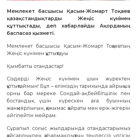
Мемлекет басшысы Қасым-Жомарт Тоқаев
қазақстандықтарды Жеңіс күнімен
құттықтады, деп хабарлайды Ақорданың
баспасөз қызметі.
Мемлекет басшысы Қасым-Жомарт Тоқаевтың
Жеңіс күнімен құттықтауы
Қымбатты отандастар!
Сіздерді Жеңіс күнімен шын жүректен
құттықтаймын! Бұл – еліміздің тарихында айрықша
орны бар мереке. Сондай-ақ бейбітшілік пен
бостандық үшін күрескен аға буынның
жанқиярлығын, қажымас қайраты мен ерік-жігерін
әйгілейтін мейрам.
Сұрапыл соғыс жылдарында отандастарымыз
қайсарлық пен қаһармандықтың теңдессіз үлгісін