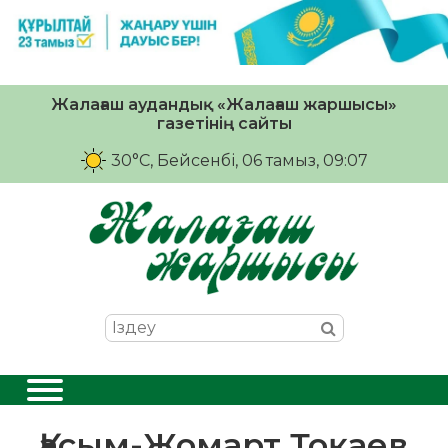
Жалағаш аудандық «Жалағаш жаршысы»
газетінің сайты
30°C
, Бейсенбі, 06 тамыз, 09:07
Қасым-Жомарт Тоқаев