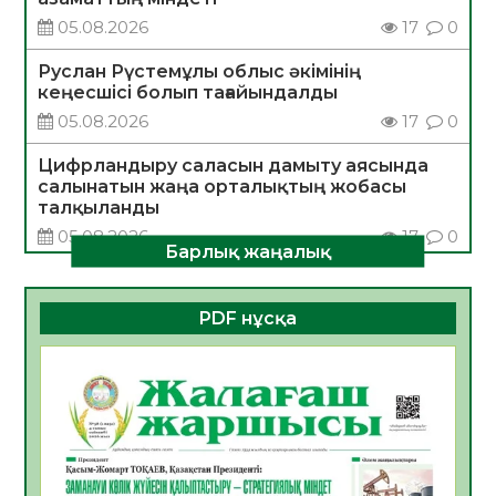
05.08.2026
17
0
Руслан Рүстемұлы облыс әкімінің
кеңесшісі болып тағайындалды
05.08.2026
17
0
Цифрландыру саласын дамыту аясында
салынатын жаңа орталықтың жобасы
талқыланды
05.08.2026
17
0
Барлық жаңалық
Алғашқы цифрлық жасанды интеллект
құралдарының таныстырылымы өтті
PDF нұсқа
05.08.2026
18
0
Қазақстандықтардың 72,3%-ы жаңа
Құрылтай үшін дауыс беруге дайын
05.08.2026
18
0
ӘРБІР ДАУЫС – ҚОҒАМ ДАМУЫНА
ҚОСЫЛҒАН ҮЛЕС